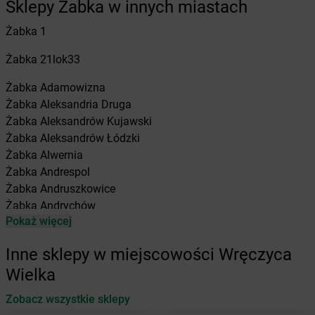
Sklepy Żabka w innych miastach
Żabka
1
Żabka
21lok33
Żabka
Adamowizna
Żabka
Aleksandria Druga
Żabka
Aleksandrów Kujawski
Żabka
Aleksandrów Łódzki
Żabka
Alwernia
Żabka
Andrespol
Żabka
Andruszkowice
Żabka
Andrychów
Pokaż więcej
Żabka
Antonie
Żabka
Augustów
Inne sklepy w miejscowości Wręczyca
Żabka
Automat
Wielka
Żabka
Babica
Zobacz wszystkie sklepy
Żabka
Babice Nowe