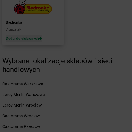
Żabka
Barwice
Żabka
Bażanowice
Żabka
Bęczków
Biedronka
Żabka
Będzin
7 gazetek
Żabka
Bełchatów
Żabka
Bełsznica
Dodaj do ulubionych
Żabka
Bełżyce
Żabka
Bestwina
Wybrane lokalizacje sklepów i sieci
Żabka
Bestwinka
Żabka
Bezrzecze
handlowych
Żabka
BG1
Żabka
Biała
Castorama Warszawa
Żabka
Biała Druga
Leroy Merlin Warszawa
Żabka
Biała Piska
Żabka
Biała Podlaska
Leroy Merlin Wrocław
Żabka
Biała Rawska
Castorama Wrocław
Żabka
Białe Błota
Żabka
Białka
Castorama Rzeszów
Żabka
Białka Tatrzańska