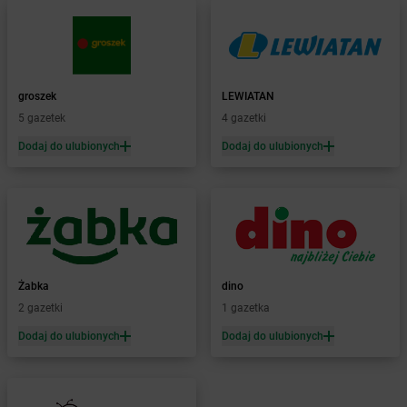
Żabka
Babimost
Żabka
Baborów
Żabka
Baboszewo
Żabka
Bachowice
Żabka
Bądkowo
groszek
LEWIATAN
Żabka
Bąków
5 gazetek
4 gazetki
Żabka
Bałtów
Dodaj do ulubionych
Dodaj do ulubionych
Żabka
Banino
Żabka
Baniocha
Żabka
Baranowo
Żabka
Barcin
Żabka
Barczewo
Żabka
Bardo
Żabka
Barlinek
Żabka
dino
Żabka
Barniewice
2 gazetki
1 gazetka
Żabka
Bartąg
Dodaj do ulubionych
Dodaj do ulubionych
Żabka
Bartoszyce
Żabka
Baruchowo
Żabka
Barwałd Średni