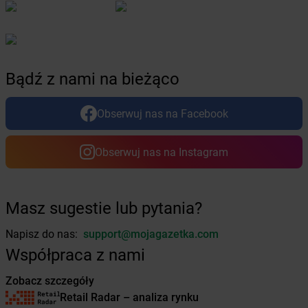
Żabka
Bolesławiec
Żabka
Bolewice
Żabka
Bolków
Żabka
Bolszewo
Bądź z nami na bieżąco
Żabka
Bońki
Żabka
Borawe
Żabka
Borek Stary
Obserwuj nas na Facebook
Żabka
Borek Wielkopolski
Żabka
Borkowo
Obserwuj nas na Instagram
Żabka
Borne Sulinowo
Żabka
Boronów
Żabka
Borowa
Masz sugestie lub pytania?
Żabka
Borowianka
Żabka
Borówiec
Napisz do nas:
support@mojagazetka.com
Żabka
Borówno
Współpraca z nami
Żabka
Borowo
Żabka
Boruja Kościelna
Zobacz szczegóły
Żabka
Borzęcin Duży
Retail Radar – analiza rynku