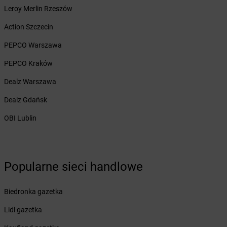
Leroy Merlin Rzeszów
Żabka
Białobrzegi
Żabka
Bialogard
Action Szczecin
Żabka
Białogóra
PEPCO Warszawa
Żabka
Białośliwie
Żabka
Białowieża
PEPCO Kraków
Żabka
Biały Dunajec
Dealz Warszawa
Żabka
Białystok
Żabka
Bibice
Dealz Gdańsk
Żabka
Biczyce Dolne
OBI Lublin
Żabka
Biecz
Żabka
Biedrusko
Żabka
Bielany Wrocławskie
Żabka
Bielawa
Popularne sieci handlowe
Żabka
Bielsk
Żabka
Bielsk Podlaski
Biedronka gazetka
Żabka
Bielsko
Żabka
Bielsko-Biała
Lidl gazetka
Żabka
Bieniewice