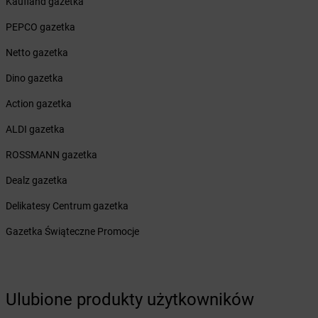
Kaufland gazetka
Żabka
Bieruń
Żabka
Biery
PEPCO gazetka
Żabka
Bieżuń
Netto gazetka
Żabka
Bilcza
Żabka
Biłgoraj
Dino gazetka
Żabka
Biórków Mały
Action gazetka
Żabka
Biskupice
Żabka
Biskupiec
ALDI gazetka
Żabka
Biskupów
ROSSMANN gazetka
Żabka
Blachownia
Żabka
Błażejewo
Dealz gazetka
Żabka
Błażowa
Delikatesy Centrum gazetka
Żabka
Blizne Łaszczyńskiego
Żabka
Bliżyn
Gazetka Świąteczne Promocje
Żabka
Blok Dobryszyce
Żabka
Błonie
Żabka
Bobolice
Żabka
Bobolin
Ulubione produkty użytkowników
Żabka
Bobowa