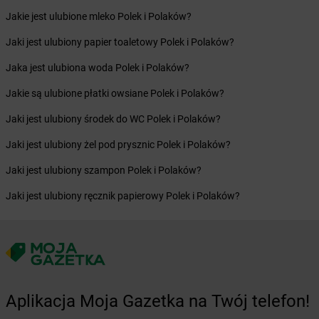
Żabka
Bobrek
Jakie jest ulubione mleko Polek i Polaków?
Żabka
Bobrowniki
Żabka
Jaki jest ulubiony papier toaletowy Polek i Polaków?
Bochnia
Żabka
Bodzechów
Jaka jest ulubiona woda Polek i Polaków?
Żabka
Bodzentyn
Żabka
Jakie są ulubione płatki owsiane Polek i Polaków?
Bogatki
Żabka
Bogatynia
Jaki jest ulubiony środek do WC Polek i Polaków?
Żabka
Bogdaniec
Żabka
Jaki jest ulubiony żel pod prysznic Polek i Polaków?
Bogdanowo
Żabka
Boguchwała
Jaki jest ulubiony szampon Polek i Polaków?
Żabka
Boguchwałowice
Żabka
Jaki jest ulubiony ręcznik papierowy Polek i Polaków?
Boguszów-Gorce
Żabka
Boguszyce
Żabka
Bohater
Żabka
Bojano
Żabka
Bojszowy
Żabka
Bolechowo
Aplikacja Moja Gazetka na Twój telefon!
Żabka
Bolęcin
Żabka
Bolesław