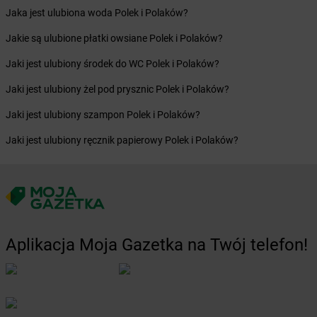
Żabka
Bochnia
Jaka jest ulubiona woda Polek i Polaków?
Żabka
Bodzechów
Jakie są ulubione płatki owsiane Polek i Polaków?
Żabka
Bodzentyn
Żabka
Bogatki
Jaki jest ulubiony środek do WC Polek i Polaków?
Żabka
Bogatynia
Jaki jest ulubiony żel pod prysznic Polek i Polaków?
Żabka
Bogdaniec
Żabka
Bogdanowo
Jaki jest ulubiony szampon Polek i Polaków?
Żabka
Boguchwała
Jaki jest ulubiony ręcznik papierowy Polek i Polaków?
Żabka
Boguchwałowice
Żabka
Boguszów-Gorce
Żabka
Boguszyce
Żabka
Bohater
Żabka
Bojano
Żabka
Bojszowy
Aplikacja Moja Gazetka na Twój telefon!
Żabka
Bolechowo
Żabka
Bolęcin
Żabka
Bolesław
Żabka
Bolesławiec
Żabka
Bolewice