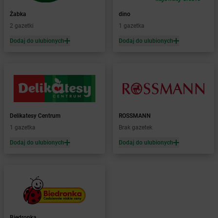
Żabka
Baboszewo
Żabka
Bachowice
Żabka
dino
Żabka
Bądkowo
2 gazetki
1 gazetka
Żabka
Bąków
Dodaj do ulubionych
Dodaj do ulubionych
Żabka
Bałtów
Żabka
Banino
Żabka
Baniocha
Żabka
Baranowo
Żabka
Barcin
Żabka
Barczewo
Delikatesy Centrum
ROSSMANN
Żabka
Bardo
1 gazetka
Brak gazetek
Żabka
Barlinek
Żabka
Barniewice
Dodaj do ulubionych
Dodaj do ulubionych
Żabka
Bartąg
Żabka
Bartoszyce
Żabka
Baruchowo
Żabka
Barwałd Średni
Żabka
Barwice
Żabka
Bażanowice
Biedronka