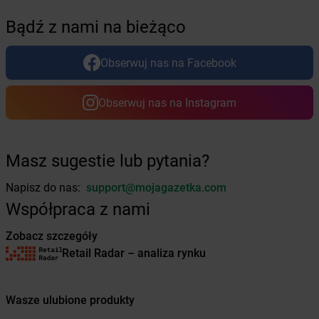
Żabka
Bolków
Bądź z nami na bieżąco
Żabka
Bolszewo
Żabka
Bońki
Obserwuj nas na Facebook
Żabka
Borawe
Żabka
Borek Stary
Żabka
Borek Wielkopolski
Obserwuj nas na Instagram
Żabka
Borkowo
Żabka
Borne Sulinowo
Żabka
Boronów
Masz sugestie lub pytania?
Żabka
Borowa
Żabka
Borowianka
Napisz do nas:
support@mojagazetka.com
Żabka
Borówiec
Współpraca z nami
Żabka
Borówno
Zobacz szczegóły
Żabka
Borowo
Retail Radar – analiza rynku
Żabka
Boruja Kościelna
Żabka
Borzęcin Duży
Żabka
Borzygniew
Wasze ulubione produkty
Żabka
Borzytuchom