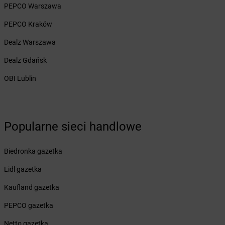
PEPCO Warszawa
Żabka
Białogóra
Żabka
Białośliwie
PEPCO Kraków
Żabka
Białowieża
Dealz Warszawa
Żabka
Biały Dunajec
Żabka
Białystok
Dealz Gdańsk
Żabka
Bibice
OBI Lublin
Żabka
Biczyce Dolne
Żabka
Biecz
Żabka
Biedrusko
Żabka
Bielany Wrocławskie
Popularne sieci handlowe
Żabka
Bielawa
Żabka
Bielsk
Biedronka gazetka
Żabka
Bielsk Podlaski
Żabka
Bielsko
Lidl gazetka
Żabka
Bielsko-Biała
Kaufland gazetka
Żabka
Bieniewice
Żabka
Bieruń
PEPCO gazetka
Żabka
Biery
Netto gazetka