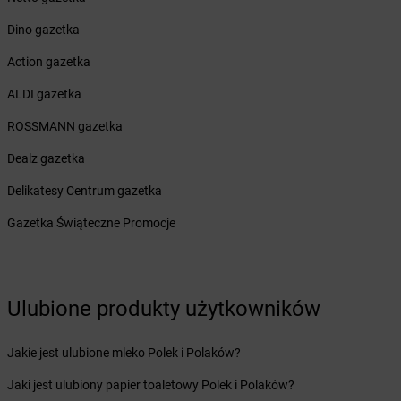
Żabka
Bieżuń
Żabka
Bilcza
Dino gazetka
Żabka
Biłgoraj
Action gazetka
Żabka
Biórków Mały
Żabka
Biskupice
ALDI gazetka
Żabka
Biskupiec
ROSSMANN gazetka
Żabka
Biskupów
Żabka
Blachownia
Dealz gazetka
Żabka
Błażejewo
Delikatesy Centrum gazetka
Żabka
Błażowa
Żabka
Blizne Łaszczyńskiego
Gazetka Świąteczne Promocje
Żabka
Bliżyn
Żabka
Blok Dobryszyce
Żabka
Błonie
Żabka
Ulubione produkty użytkowników
Bobolice
Żabka
Bobolin
Żabka
Bobowa
Jakie jest ulubione mleko Polek i Polaków?
Żabka
Bobrek
Jaki jest ulubiony papier toaletowy Polek i Polaków?
Żabka
Bobrowniki