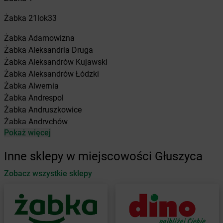
Żabka
21lok33
Żabka
Adamowizna
Żabka
Aleksandria Druga
Żabka
Aleksandrów Kujawski
Żabka
Aleksandrów Łódzki
Żabka
Alwernia
Żabka
Andrespol
Żabka
Andruszkowice
Żabka
Andrychów
Pokaż więcej
Żabka
Antonie
Żabka
Augustów
Inne sklepy w miejscowości Głuszyca
Żabka
Automat
Zobacz wszystkie sklepy
Żabka
Babica
Żabka
Babice Nowe
Żabka
Babimost
Żabka
Baborów