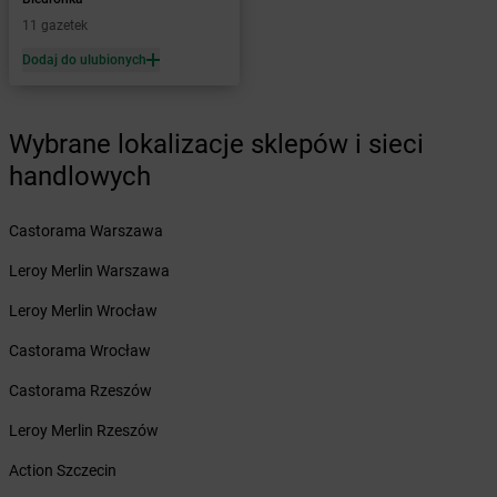
Żabka
Bęczków
11 gazetek
Żabka
Będzin
Dodaj do ulubionych
Żabka
Bełchatów
Żabka
Bełsznica
Żabka
Bełżyce
Wybrane lokalizacje sklepów i sieci
Żabka
Bestwina
handlowych
Żabka
Bestwinka
Żabka
Bezrzecze
Żabka
BG1
Castorama Warszawa
Żabka
Biała
Leroy Merlin Warszawa
Żabka
Biała Druga
Żabka
Biała Piska
Leroy Merlin Wrocław
Żabka
Biała Podlaska
Castorama Wrocław
Żabka
Biała Rawska
Żabka
Białe Błota
Castorama Rzeszów
Żabka
Białka
Leroy Merlin Rzeszów
Żabka
Białka Tatrzańska
Żabka
Białobrzegi
Action Szczecin
Żabka
Białogard