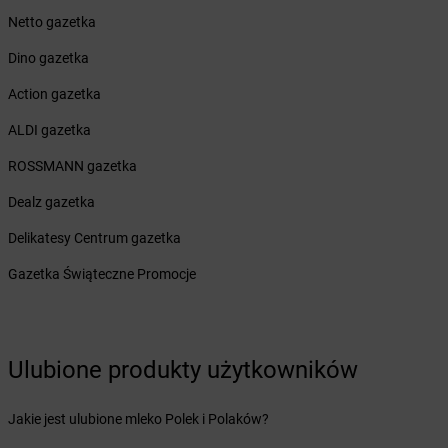
Żabka
Borzęcin Duży
Netto gazetka
Żabka
Borzygniew
Dino gazetka
Żabka
Borzytuchom
Żabka
Boża Wola
Action gazetka
Żabka
Bralin
ALDI gazetka
Żabka
Branice
Żabka
Braniewo
ROSSMANN gazetka
Żabka
Brańsk
Dealz gazetka
Żabka
Brenna
Żabka
Brodnica
Delikatesy Centrum gazetka
Żabka
Brodnica Górna
Gazetka Świąteczne Promocje
Żabka
Brodowo
Żabka
Brody
Żabka
Brojce
Żabka
Bronina
Ulubione produkty użytkowników
Żabka
Brudzeń Duży
Żabka
Bruskowo Wielkie
Jakie jest ulubione mleko Polek i Polaków?
Żabka
Brusy