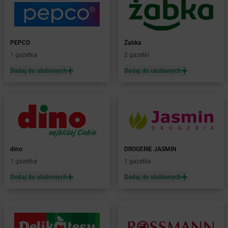
Żabka
Białka
Żabka
Białka Tatrzańska
Żabka
Białobrzegi
Żabka
Białogard
PEPCO
Żabka
Żabka
Białogóra
1 gazetka
2 gazetki
Żabka
Białośliwie
Dodaj do ulubionych
Dodaj do ulubionych
Żabka
Białowieża
Żabka
Biały Dunajec
Żabka
Białystok
Żabka
Bibice
Żabka
Biczyce Dolne
Żabka
Biecz
dino
DROGERIE JASMIN
Żabka
Biedrusko
1 gazetka
1 gazetka
Żabka
Bielany Wrocławskie
Żabka
Bielawa
Dodaj do ulubionych
Dodaj do ulubionych
Żabka
Bielsk
Żabka
Bielsk Podlaski
Żabka
Bielsko
Żabka
Bielsko-Biała