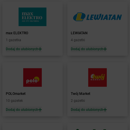
Żabka
Baruchowo
Żabka
Barwałd Średni
Żabka
Barwice
Żabka
Bażanowice
Żabka
Bęczków
max ELEKTRO
LEWIATAN
Żabka
Będzin
1 gazetka
4 gazetki
Żabka
Bełchatów
Żabka
Bełsznica
Dodaj do ulubionych
Dodaj do ulubionych
Żabka
Bełżyce
Żabka
Bestwina
Żabka
Bestwinka
Żabka
Bezrzecze
Żabka
BG1
Żabka
Biała
POLOmarket
Twój Market
Żabka
Biała Druga
10 gazetek
2 gazetki
Żabka
Biała Piska
Dodaj do ulubionych
Dodaj do ulubionych
Żabka
Biała Podlaska
Żabka
Biała Rawska
Żabka
Białe Błota