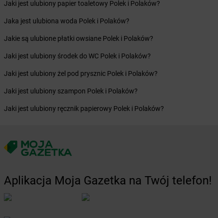
Żabka
Brwinów
Jaki jest ulubiony papier toaletowy Polek i Polaków?
Żabka
Brynica
Jaka jest ulubiona woda Polek i Polaków?
Żabka
Brzączowice
Żabka
Brzeg
Jakie są ulubione płatki owsiane Polek i Polaków?
Żabka
Brzeg Dolny
Jaki jest ulubiony środek do WC Polek i Polaków?
Żabka
Brześć Kujawski
Żabka
Brzesko
Jaki jest ulubiony żel pod prysznic Polek i Polaków?
Żabka
Brzeszcze
Jaki jest ulubiony szampon Polek i Polaków?
Żabka
Brzezia Łąka
Żabka
Brzeziny
Jaki jest ulubiony ręcznik papierowy Polek i Polaków?
Żabka
Brzezna
Żabka
Brzeźnica
Żabka
Brzeźnio
Żabka
Brzezowa
Żabka
Brzezówka
Żabka
Brzoskwinia
Aplikacja Moja Gazetka na Twój telefon!
Żabka
Brzostek
Żabka
Brzoza
Żabka
Brzozów