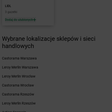
Żabka
Bobolin
Żabka
LIDL
Bobowa
Żabka
3 gazetki
Bobrek
Żabka
Bobrowniki
Dodaj do ulubionych
Żabka
Bochnia
Żabka
Bodzechów
Żabka
Bodzentyn
Wybrane lokalizacje sklepów i sieci
Żabka
Bogatki
handlowych
Żabka
Bogatynia
Żabka
Bogdaniec
Castorama Warszawa
Żabka
Bogdanowo
Żabka
Boguchwała
Leroy Merlin Warszawa
Żabka
Boguchwałowice
Leroy Merlin Wrocław
Żabka
Boguszów-Gorce
Żabka
Boguszyce
Castorama Wrocław
Żabka
Bohater
Castorama Rzeszów
Żabka
Bojano
Żabka
Bojszowy
Leroy Merlin Rzeszów
Żabka
Bolechowo