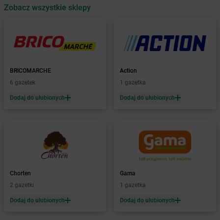
Zobacz wszystkie sklepy
Żabka
Babice Nowe
Żabka
Babimost
Żabka
Baborów
Żabka
Baboszewo
Żabka
Bachowice
Żabka
Bądkowo
BRICOMARCHE
Action
Żabka
Bąków
6 gazetek
1 gazetka
Żabka
Bałtów
Dodaj do ulubionych
Dodaj do ulubionych
Żabka
Banino
Żabka
Baniocha
Żabka
Baranowo
Żabka
Barcin
Żabka
Barczewo
Żabka
Bardo
Żabka
Barlinek
Chorten
Gama
Żabka
Barniewice
2 gazetki
1 gazetka
Żabka
Bartąg
Dodaj do ulubionych
Dodaj do ulubionych
Żabka
Bartoszyce