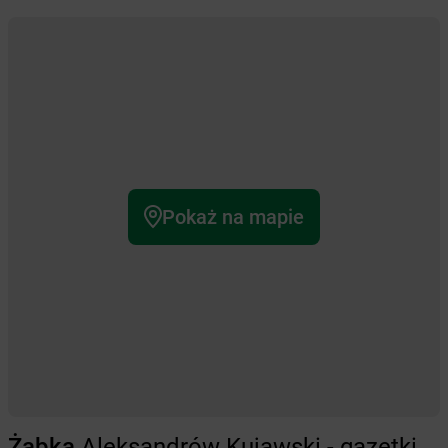
Pokaż na mapie
Żabka
Aleksandrów Kujawski - gazetki