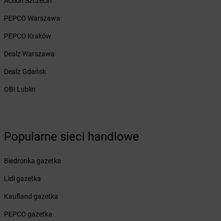
Action Szczecin
Żabka
Bolęcin
Żabka
Bolesław
PEPCO Warszawa
Żabka
Bolesławiec
PEPCO Kraków
Żabka
Bolewice
Żabka
Bolków
Dealz Warszawa
Żabka
Bolszewo
Dealz Gdańsk
Żabka
Bońki
Żabka
Borawe
OBI Lublin
Żabka
Borek Stary
Żabka
Borek Wielkopolski
Żabka
Borkowo
Popularne sieci handlowe
Żabka
Borne Sulinowo
Żabka
Boronów
Żabka
Borowa
Biedronka gazetka
Żabka
Borowianka
Lidl gazetka
Żabka
Borówiec
Żabka
Borówno
Kaufland gazetka
Żabka
Borowo
PEPCO gazetka
Żabka
Boruja Kościelna