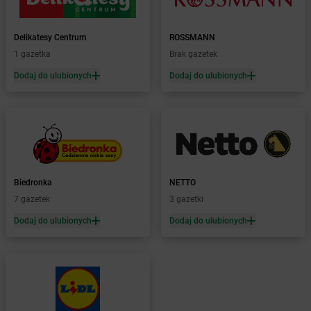
Żabka
Bieniewice
Żabka
Bieruń
Delikatesy Centrum
ROSSMANN
Żabka
Biery
1 gazetka
Brak gazetek
Żabka
Bieżuń
Dodaj do ulubionych
Dodaj do ulubionych
Żabka
Bilcza
Żabka
Biłgoraj
Żabka
Biórków Mały
Żabka
Biskupice
Żabka
Biskupiec
Żabka
Biskupów
Żabka
Blachownia
Biedronka
NETTO
Żabka
Błażejewo
7 gazetek
3 gazetki
Żabka
Błażowa
Dodaj do ulubionych
Dodaj do ulubionych
Żabka
Blizne Łaszczyńskiego
Żabka
Bliżyn
Żabka
Blok Dobryszyce
Żabka
Błonie
Żabka
Bobolice