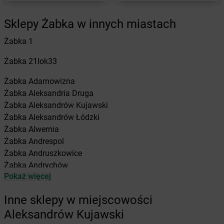
Sklepy Żabka w innych miastach
Żabka
1
Żabka
21lok33
Żabka
Adamowizna
Żabka
Aleksandria Druga
Żabka
Aleksandrów Kujawski
Żabka
Aleksandrów Łódzki
Żabka
Alwernia
Żabka
Andrespol
Żabka
Andruszkowice
Żabka
Andrychów
Pokaż więcej
Żabka
Antonie
Żabka
Augustów
Inne sklepy w miejscowości
Żabka
Automat
Aleksandrów Kujawski
Żabka
Babica