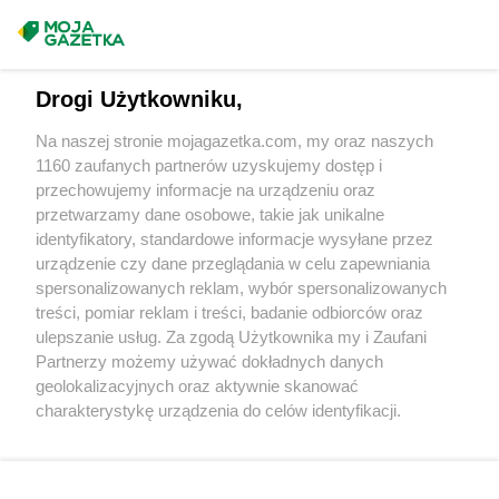
ROSSMANN
Grodków
Masz sugestie lub pytania?
ROSSMANN
Grodzisk Mazowiecki
ROSSMANN
Grodzisk Wielkopolski
Napisz do nas:
support@mojagazetka.com
ROSSMANN
Grójec
Drogi Użytkowniku,
Współpraca z nami
ROSSMANN
Gromnik
Na naszej stronie mojagazetka.com, my oraz naszych
ROSSMANN
Grudziądz
Zobacz szczegóły
1160 zaufanych partnerów uzyskujemy dostęp i
ROSSMANN
Gryfice
Retail Radar – analiza rynku
przechowujemy informacje na urządzeniu oraz
ROSSMANN
Gryfino
przetwarzamy dane osobowe, takie jak unikalne
ROSSMANN
Gryfów Śląski
identyfikatory, standardowe informacje wysyłane przez
ROSSMANN
Gubin
Wasze ulubione produkty
urządzenie czy dane przeglądania w celu zapewniania
spersonalizowanych reklam, wybór spersonalizowanych
ROSSMANN
Hajnówka
Regulamin serwisu i polityka prywatności
treści, pomiar reklam i treści, badanie odbiorców oraz
ROSSMANN
Hel
ulepszanie usług. Za zgodą Użytkownika my i Zaufani
ROSSMANN
Hrubieszów
Mapa strony
Partnerzy możemy używać dokładnych danych
geolokalizacyjnych oraz aktywnie skanować
ROSSMANN
Iława
Zawsze najnowsze gazetki w naszej
Wszystkie miasta z lokalizacjami sklepów
charakterystykę urządzenia do celów identyfikacji.
ROSSMANN
Iłża
Ponieważ cenimy Twoją prywatność, prosimy o zgodę na
aplikacji
ROSSMANN
Imielin
korzystanie z tych technologii poprzez kliknięcie
ROSSMANN
Inowrocław
„Akceptuję”. Zgoda jest dobrowolna i zawsze możesz ją