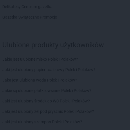
ROSSMANN
fc
Delikatesy Centrum gazetka
ROSSMANN
Garwolin
Gazetka Świąteczne Promocje
ROSSMANN
Gdańsk
ROSSMANN
Gdów
ROSSMANN
Gdynia
ROSSMANN
Giżycko
Ulubione produkty użytkowników
ROSSMANN
Gliwice
ROSSMANN
Głogów
Jakie jest ulubione mleko Polek i Polaków?
ROSSMANN
Głogów Małopolski
ROSSMANN
Głogówek
Jaki jest ulubiony papier toaletowy Polek i Polaków?
ROSSMANN
Głowno
Jaka jest ulubiona woda Polek i Polaków?
ROSSMANN
Głubczyce
ROSSMANN
Głuchołazy
Jakie są ulubione płatki owsiane Polek i Polaków?
ROSSMANN
Głuszyca
Jaki jest ulubiony środek do WC Polek i Polaków?
ROSSMANN
Gniew
ROSSMANN
Gniewkowo
Jaki jest ulubiony żel pod prysznic Polek i Polaków?
ROSSMANN
Gniezno
Jaki jest ulubiony szampon Polek i Polaków?
ROSSMANN
Gogolin