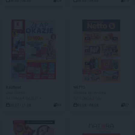
06.08 - 08.08
28
06.08 - 09.08
15
Kaufland
NETTO
Złap okazje
Gazetka spożywcza
AKTUALNA GAZETKA
DO KOŃCA 2 DNI
30.07 - 11.08
18
03.08 - 08.08
37