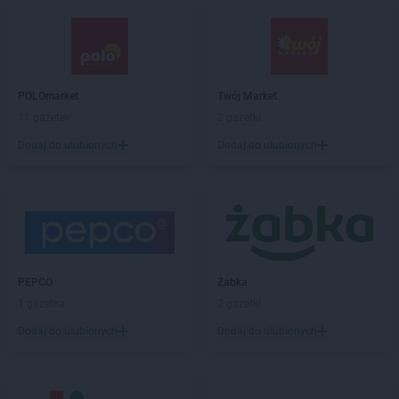
ROSSMANN
Boguchwała
ROSSMANN
Boguszów-Gorce
ROSSMANN
Bolechowo
ROSSMANN
Bolesławiec
POLOmarket
Twój Market
ROSSMANN
Bolków
11 gazetek
2 gazetki
ROSSMANN
Bolszewo
ROSSMANN
Borek Wielkopolski
Dodaj do ulubionych
Dodaj do ulubionych
ROSSMANN
Braniewo
ROSSMANN
Brodnica
ROSSMANN
Brusy
ROSSMANN
Brwinów
ROSSMANN
Brzeg
ROSSMANN
Brzeg Dolny
PEPCO
Żabka
ROSSMANN
Brześć Kujawski
1 gazetka
2 gazetki
ROSSMANN
Brzesko
Dodaj do ulubionych
Dodaj do ulubionych
ROSSMANN
Brzeszcze
ROSSMANN
Brzeziny
ROSSMANN
Brzostek