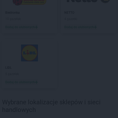
ROSSMANN
Chodzież
ROSSMANN
Chojna
Biedronka
NETTO
ROSSMANN
Chojnice
10 gazetek
4 gazetki
ROSSMANN
Chojnów
ROSSMANN
Choroszcz
Dodaj do ulubionych
Dodaj do ulubionych
ROSSMANN
Chorzów
ROSSMANN
Choszczno
ROSSMANN
Chrzanów
ROSSMANN
Chwaszczyno
ROSSMANN
Ciechanów
ROSSMANN
Ciechanowiec
LIDL
ROSSMANN
Ciechocinek
5 gazetek
ROSSMANN
Cieszyn
Dodaj do ulubionych
ROSSMANN
Czaplinek
ROSSMANN
Czarna
ROSSMANN
Czarna Białostocka
Wybrane lokalizacje sklepów i sieci
ROSSMANN
Czarne
ROSSMANN
Czarnków
handlowych
ROSSMANN
Czchów