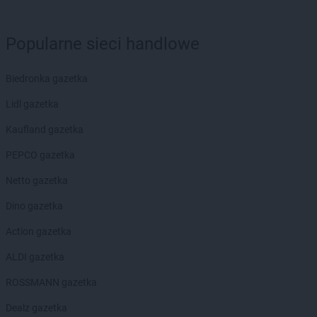
ROSSMANN
Dębno
ROSSMANN
Debrzno
Popularne sieci handlowe
ROSSMANN
Dobczyce
ROSSMANN
Dobiegniew
ROSSMANN
Dobra
Biedronka gazetka
ROSSMANN
Dobre Miasto
Lidl gazetka
ROSSMANN
Dobrzyń nad Wisłą
ROSSMANN
Drawsko Pomorskie
Kaufland gazetka
ROSSMANN
Drezdenko
PEPCO gazetka
ROSSMANN
Drobin
ROSSMANN
Duszniki-Zdrój
Netto gazetka
ROSSMANN
Dynów
Dino gazetka
ROSSMANN
Działdowo
ROSSMANN
Dzierzgoń
Action gazetka
ROSSMANN
Dzierżoniów
ALDI gazetka
ROSSMANN
Elbląg
ROSSMANN gazetka
ROSSMANN
Ełk
Dealz gazetka