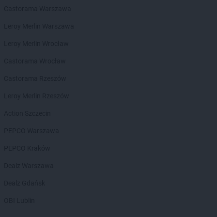
ROSSMANN
Czechowice-Dziedzice
Castorama Warszawa
ROSSMANN
Czeladź
Leroy Merlin Warszawa
ROSSMANN
Czernichów
ROSSMANN
Czerniejewo
Leroy Merlin Wrocław
ROSSMANN
Czernikowo
Castorama Wrocław
ROSSMANN
Czersk
ROSSMANN
Czerwionka-Leszczyny
Castorama Rzeszów
ROSSMANN
Częstochowa
Leroy Merlin Rzeszów
ROSSMANN
Człuchów
Action Szczecin
ROSSMANN
Dąbrowa Białostocka
ROSSMANN
Dąbrowa Górnicza
PEPCO Warszawa
ROSSMANN
Dąbrowa Tarnowska
PEPCO Kraków
ROSSMANN
Dąbrówka
ROSSMANN
Darłowo
Dealz Warszawa
ROSSMANN
Dawidy Bankowe
Dealz Gdańsk
ROSSMANN
Dębe Wielkie
ROSSMANN
Dębica
OBI Lublin
ROSSMANN
Dęblin