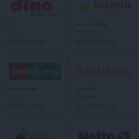
ROSSMANN
Brzozów
ROSSMANN
Budzistowo
ROSSMANN
Buk
ROSSMANN
Busko-Zdrój
dino
DROGERIE JASMIN
ROSSMANN
Byczyna
1 gazetka
Brak gazetek
ROSSMANN
Bydgoszcz
Dodaj do ulubionych
Dodaj do ulubionych
ROSSMANN
Bystrzyca Kłodzka
ROSSMANN
Bytom
ROSSMANN
Bytom Odrzański
ROSSMANN
Bytów
ROSSMANN
CH
ROSSMANN
Chełm
Delikatesy Centrum
ROSSMANN
ROSSMANN
Chełmek
1 gazetka
Brak gazetek
ROSSMANN
Chełmno
Dodaj do ulubionych
Dodaj do ulubionych
ROSSMANN
Chełmża
ROSSMANN
Chocianów
ROSSMANN
Chociwel
ROSSMANN
Choczewo