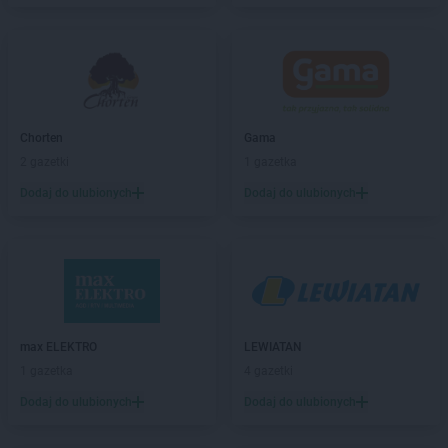
ROSSMANN
Białobrzegi
ROSSMANN
Bialogard
ROSSMANN
Białystok
ROSSMANN
Biecz
ROSSMANN
Biedrusko
ROSSMANN
Bielany Wrocławskie
Chorten
Gama
ROSSMANN
Bielawa
2 gazetki
1 gazetka
ROSSMANN
Bielsk Podlaski
Dodaj do ulubionych
Dodaj do ulubionych
ROSSMANN
Bielsko-Biała
ROSSMANN
Bieruń
ROSSMANN
Bierutów
ROSSMANN
Biłgoraj
ROSSMANN
Biskupiec
ROSSMANN
Blachownia
ROSSMANN
Błonie
max ELEKTRO
LEWIATAN
ROSSMANN
Bobolice
1 gazetka
4 gazetki
ROSSMANN
Bobowa
Dodaj do ulubionych
Dodaj do ulubionych
ROSSMANN
Bochnia
ROSSMANN
Bogatynia