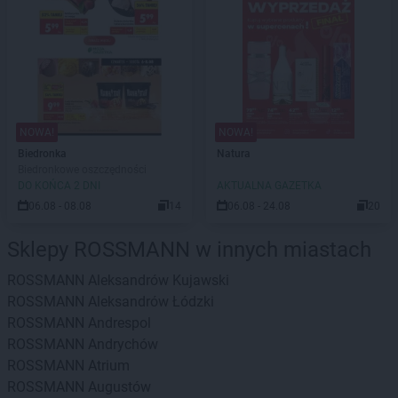
NOWA!
NOWA!
Biedronka
Natura
Biedronkowe oszczędności
DO KOŃCA 2 DNI
AKTUALNA GAZETKA
06.08 - 08.08
14
06.08 - 24.08
20
Sklepy ROSSMANN w innych miastach
ROSSMANN
Aleksandrów Kujawski
ROSSMANN
Aleksandrów Łódzki
ROSSMANN
Andrespol
ROSSMANN
Andrychów
ROSSMANN
Atrium
ROSSMANN
Augustów