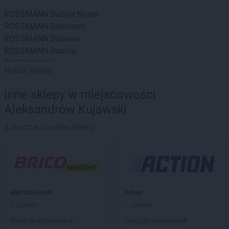
ROSSMANN
Babice Nowe
ROSSMANN
Babimost
ROSSMANN
Bąkowo
ROSSMANN
Banino
ROSSMANN
Baranowo
Pokaż więcej
ROSSMANN
Barcin
ROSSMANN
Barczewo
Inne sklepy w miejscowości
ROSSMANN
Barlinek
Aleksandrów Kujawski
ROSSMANN
Bartoszyce
ROSSMANN
Barwice
Zobacz wszystkie sklepy
ROSSMANN
Będzin
ROSSMANN
Bełchatów
ROSSMANN
Bełżyce
ROSSMANN
Biała Piska
ROSSMANN
Biała Podlaska
BRICOMARCHE
Action
ROSSMANN
Białe Błota
6 gazetek
1 gazetka
ROSSMANN
Białka Tatrzańska
Dodaj do ulubionych
Dodaj do ulubionych
ROSSMANN
Białki