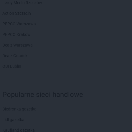
Leroy Merlin Rzeszów
DROGERIE JASMIN
Zalewo
Action Szczecin
DROGERIE JASMIN
Zator
PEPCO Warszawa
DROGERIE JASMIN
Żmigród
DROGERIE JASMIN
PEPCO Kraków
Żórawina
DROGERIE JASMIN
Żuromin
Dealz Warszawa
DROGERIE JASMIN
Żychlin
DROGERIE JASMIN
Dealz Gdańsk
Żywiec
OBI Lublin
Popularne sieci handlowe
Biedronka gazetka
Lidl gazetka
Kaufland gazetka