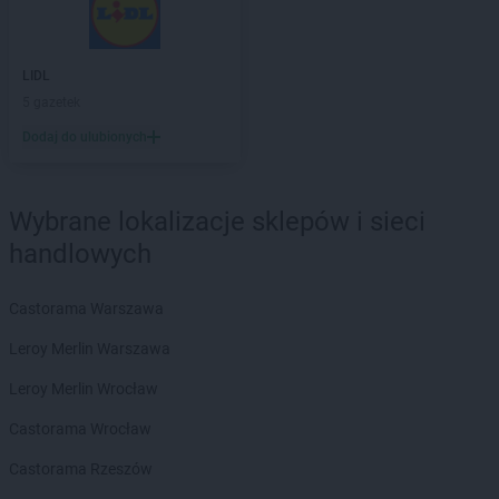
DROGERIE JASMIN
Szydłowiec
DROGERIE JASMIN
Ścinawa
LIDL
DROGERIE JASMIN
Śmigiel
5 gazetek
DROGERIE JASMIN
Świdnica
Dodaj do ulubionych
DROGERIE JASMIN
Świdwin
DROGERIE JASMIN
Tczew
DROGERIE JASMIN
Toruń
Wybrane lokalizacje sklepów i sieci
handlowych
DROGERIE JASMIN
Ułęż
DROGERIE JASMIN
Węgierska Górka
Castorama Warszawa
DROGERIE JASMIN
Więcbork
Leroy Merlin Warszawa
DROGERIE JASMIN
Wiele
DROGERIE JASMIN
Wieruszów
Leroy Merlin Wrocław
DROGERIE JASMIN
Wolin
Castorama Wrocław
DROGERIE JASMIN
Wrocław
DROGERIE JASMIN
Wschowa
Castorama Rzeszów
DROGERIE JASMIN
Wyszogród