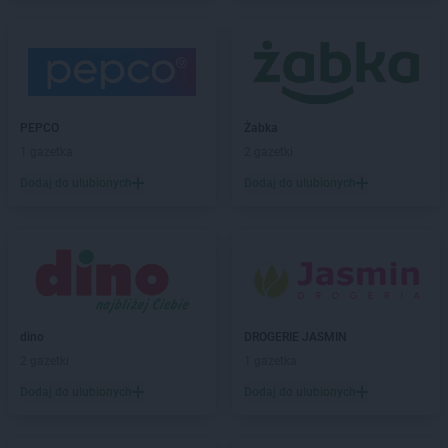
DROGERIE JASMIN
Lubartów
DROGERIE JASMIN
Maków Podhalański
DROGERIE JASMIN
Mokrzesz
DROGERIE JASMIN
Muszyna
PEPCO
Żabka
DROGERIE JASMIN
Nakło nad Notecią
1 gazetka
2 gazetki
DROGERIE JASMIN
Nasielsk
Dodaj do ulubionych
Dodaj do ulubionych
DROGERIE JASMIN
Nowy Dwór Gdański
DROGERIE JASMIN
Olecko
DROGERIE JASMIN
Olesno
DROGERIE JASMIN
Olsztyn
DROGERIE JASMIN
Ozimek
dino
DROGERIE JASMIN
DROGERIE JASMIN
Pępowo
2 gazetki
1 gazetka
DROGERIE JASMIN
Pieńsk
Dodaj do ulubionych
Dodaj do ulubionych
DROGERIE JASMIN
Pilchowice
DROGERIE JASMIN
Police
DROGERIE JASMIN
Polkowice