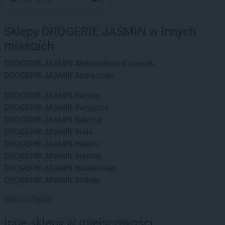
Sklepy DROGERIE JASMIN w innych
miastach
DROGERIE JASMIN
Aleksandrów Kujawski
DROGERIE JASMIN
Andrychów
DROGERIE JASMIN
Banino
DROGERIE JASMIN
Baniocha
DROGERIE JASMIN
Bełżyce
DROGERIE JASMIN
Biała
DROGERIE JASMIN
Bieruń
DROGERIE JASMIN
Biłgoraj
DROGERIE JASMIN
Bolesławiec
DROGERIE JASMIN
Bolków
Pokaż więcej
DROGERIE JASMIN
Celestynów
DROGERIE JASMIN
Charsznica
Inne sklepy w miejscowości
DROGERIE JASMIN
Czarna Białostocka