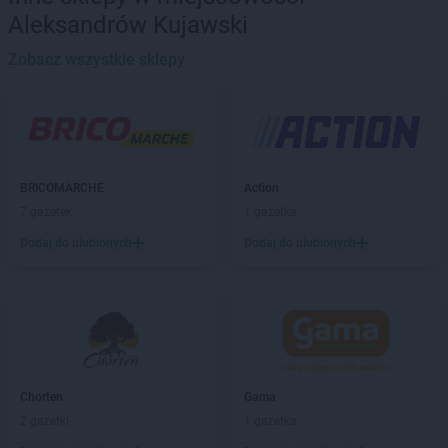
Aleksandrów Kujawski
DROGERIE JASMIN
Dąbie
Zobacz wszystkie sklepy
DROGERIE JASMIN
Dąbrowa Tarnowska
DROGERIE JASMIN
Damasławek
DROGERIE JASMIN
Drawsko Pomorskie
DROGERIE JASMIN
Drezdenko
DROGERIE JASMIN
Głogówek
BRICOMARCHE
Action
DROGERIE JASMIN
Gniewoszów
7 gazetek
1 gazetka
DROGERIE JASMIN
Golina
Dodaj do ulubionych
Dodaj do ulubionych
DROGERIE JASMIN
Góra Puławska
DROGERIE JASMIN
Grodków
DROGERIE JASMIN
Grybów
DROGERIE JASMIN
Gubin
DROGERIE JASMIN
Janowiec Wielkopolski
DROGERIE JASMIN
Jordanów
Chorten
Gama
DROGERIE JASMIN
Kartuzy
2 gazetki
1 gazetka
DROGERIE JASMIN
Kazimierz Biskupi