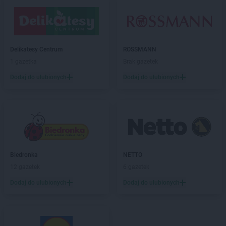
DROGERIE JASMIN
Popielów
DROGERIE JASMIN
Poznań
DROGERIE JASMIN
Przysucha
Delikatesy Centrum
ROSSMANN
DROGERIE JASMIN
Raba Wyżna
1 gazetka
Brak gazetek
DROGERIE JASMIN
Radziejów
Dodaj do ulubionych
Dodaj do ulubionych
DROGERIE JASMIN
Sarbinowo
DROGERIE JASMIN
Skąpe
DROGERIE JASMIN
Sławków
DROGERIE JASMIN
Słomniki
DROGERIE JASMIN
Słupca
DROGERIE JASMIN
Spytkowice
Biedronka
NETTO
DROGERIE JASMIN
Stalowa Wola
12 gazetek
6 gazetek
DROGERIE JASMIN
Stęszew
Dodaj do ulubionych
Dodaj do ulubionych
DROGERIE JASMIN
Swarzędz
DROGERIE JASMIN
Szamotuły
DROGERIE JASMIN
Szczucin
DROGERIE JASMIN
Szubin