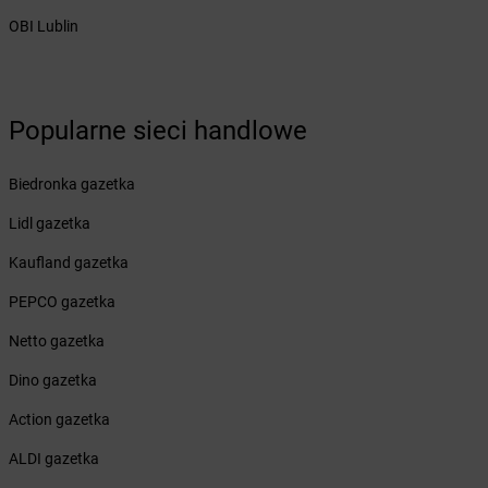
Żabka
Białobrzegi
OBI Lublin
Żabka
Białogard
Żabka
Białogóra
Żabka
Białośliwie
Popularne sieci handlowe
Żabka
Białowieża
Żabka
Biały Dunajec
Żabka
Białystok
Biedronka gazetka
Żabka
Bibice
Lidl gazetka
Żabka
Biczyce Dolne
Żabka
Biecz
Kaufland gazetka
Żabka
Biedrusko
PEPCO gazetka
Żabka
Bielany Wrocławskie
Żabka
Bielawa
Netto gazetka
Żabka
Bielsk
Dino gazetka
Żabka
Bielsk Podlaski
Żabka
Bielsko
Action gazetka
Żabka
Bielsko-Biała
ALDI gazetka
Żabka
Bieniewice