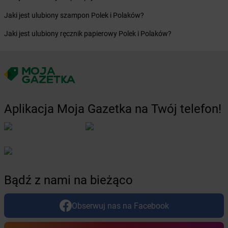
Żabka
Bobrek
Jaki jest ulubiony szampon Polek i Polaków?
Żabka
Bobrowniki
Żabka
Bochnia
Jaki jest ulubiony ręcznik papierowy Polek i Polaków?
Żabka
Bodzechów
Żabka
Bodzentyn
Żabka
Bogatki
Żabka
Bogatynia
Żabka
Bogdaniec
Żabka
Bogdanowo
Aplikacja Moja Gazetka na Twój telefon!
Żabka
Boguchwała
Żabka
Boguchwałowice
Żabka
Boguszów-Gorce
Żabka
Boguszyce
Żabka
Bohater
Żabka
Bojano
Bądź z nami na bieżąco
Żabka
Bojszowy
Żabka
Bolechowo
Obserwuj nas na Facebook
Żabka
Bolęcin
Żabka
Bolesław