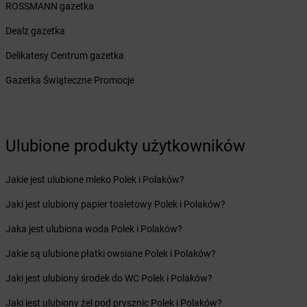
Żabka
Bieruń
ROSSMANN gazetka
Żabka
Biery
Dealz gazetka
Żabka
Bieżuń
Żabka
Bilcza
Delikatesy Centrum gazetka
Żabka
Biłgoraj
Gazetka Świąteczne Promocje
Żabka
Biórków Mały
Żabka
Biskupice
Żabka
Biskupiec
Żabka
Biskupów
Ulubione produkty użytkowników
Żabka
Blachownia
Żabka
Błażejewo
Jakie jest ulubione mleko Polek i Polaków?
Żabka
Błażowa
Żabka
Blizne Łaszczyńskiego
Jaki jest ulubiony papier toaletowy Polek i Polaków?
Żabka
Bliżyn
Jaka jest ulubiona woda Polek i Polaków?
Żabka
Blok Dobryszyce
Żabka
Błonie
Jakie są ulubione płatki owsiane Polek i Polaków?
Żabka
Bobolice
Jaki jest ulubiony środek do WC Polek i Polaków?
Żabka
Bobolin
Żabka
Bobowa
Jaki jest ulubiony żel pod prysznic Polek i Polaków?