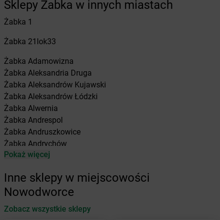
Sklepy Żabka w innych miastach
Żabka
1
Żabka
21lok33
Żabka
Adamowizna
Żabka
Aleksandria Druga
Żabka
Aleksandrów Kujawski
Żabka
Aleksandrów Łódzki
Żabka
Alwernia
Żabka
Andrespol
Żabka
Andruszkowice
Żabka
Andrychów
Pokaż więcej
Żabka
Antonie
Żabka
Augustów
Inne sklepy w miejscowości
Żabka
Automat
Nowodworce
Żabka
Babica
Zobacz wszystkie sklepy
Żabka
Babice Nowe