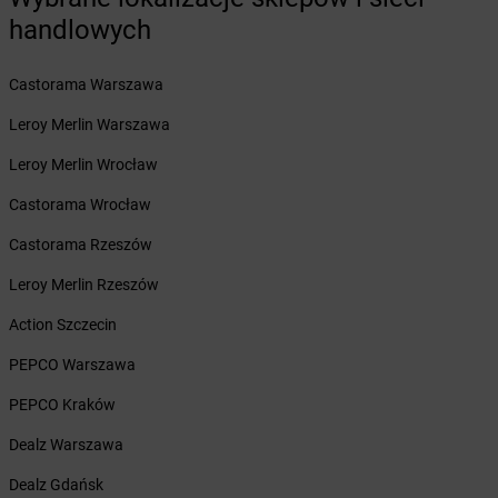
Żabka
Barwice
handlowych
Żabka
Bażanowice
Żabka
Bęczków
Castorama Warszawa
Żabka
Będzin
Żabka
Bełchatów
Leroy Merlin Warszawa
Żabka
Bełsznica
Leroy Merlin Wrocław
Żabka
Bełżyce
Żabka
Bestwina
Castorama Wrocław
Żabka
Bestwinka
Castorama Rzeszów
Żabka
Bezrzecze
Żabka
BG1
Leroy Merlin Rzeszów
Żabka
Biała
Action Szczecin
Żabka
Biała Druga
Żabka
Biała Piska
PEPCO Warszawa
Żabka
Biała Podlaska
PEPCO Kraków
Żabka
Biała Rawska
Żabka
Białe Błota
Dealz Warszawa
Żabka
Białka
Dealz Gdańsk
Żabka
Białka Tatrzańska