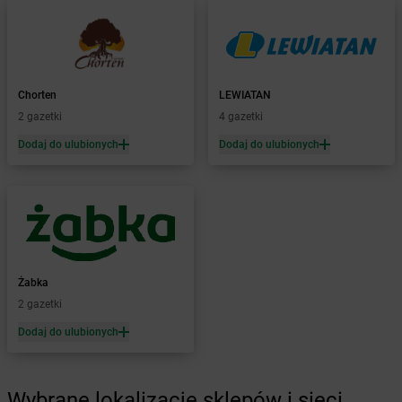
Żabka
Babimost
Żabka
Baborów
Żabka
Baboszewo
Żabka
Bachowice
Żabka
Bądkowo
Chorten
LEWIATAN
Żabka
Bąków
2 gazetki
4 gazetki
Żabka
Bałtów
Dodaj do ulubionych
Dodaj do ulubionych
Żabka
Banino
Żabka
Baniocha
Żabka
Baranowo
Żabka
Barcin
Żabka
Barczewo
Żabka
Bardo
Żabka
Barlinek
Żabka
Żabka
Barniewice
2 gazetki
Żabka
Bartąg
Dodaj do ulubionych
Żabka
Bartoszyce
Żabka
Baruchowo
Żabka
Barwałd Średni
Wybrane lokalizacje sklepów i sieci