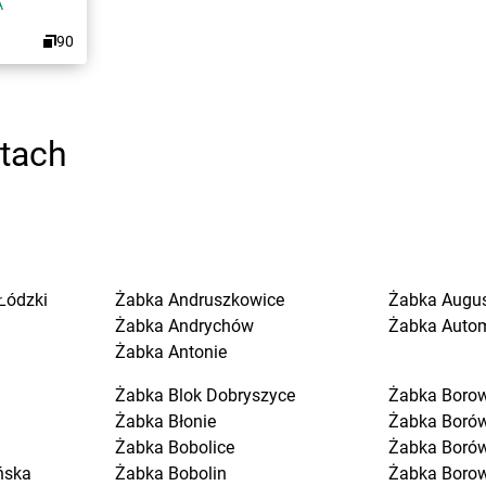
A
90
stach
Łódzki
Żabka
Andruszkowice
Żabka
Augu
Żabka
Andrychów
Żabka
Auto
Żabka
Antonie
Żabka
Blok Dobryszyce
Żabka
Boro
Żabka
Błonie
Żabka
Boró
Żabka
Bobolice
Żabka
Boró
ńska
Żabka
Bobolin
Żabka
Boro