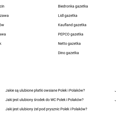
Żabka
Bolesław
Żabka
Brwi
cin
Biedronka gazetka
Żabka
Bolesławiec
Żabka
Bryni
szawa
Lidl gazetka
Żabka
Bolewice
Żabka
Brząc
Żabka
Bolków
Żabka
Brzeg
ów
Kaufland gazetka
Żabka
Bolszewo
Żabka
Brzeg
zawa
PEPCO gazetka
Żabka
Bońki
Żabka
Brześ
Żabka
Borawe
Żabka
Brzes
k
Netto gazetka
Żabka
Borek Stary
Żabka
Brzes
Dino gazetka
Żabka
Borek Wielkopolski
Żabka
Brzez
Żabka
Borkowo
Żabka
Brzez
Żabka
Borne Sulinowo
Żabka
Brze
zyńskiego
Żabka
Boronów
Żabka
Brzeź
Żabka
Borowa
Żabka
Brzeź
Żabka
Chotomów
Żabka
Ciesz
Jakie są ulubione płatki owsiane Polek i Polaków?
Żabka
Chróścice
Żabka
Ciężk
Jaki jest ulubiony środek do WC Polek i Polaków?
Żabka
Chruściele
Żabka
Cisie
Żabka
Chruszczobród
Żabka
Cisna
Jaki jest ulubiony żel pod prysznic Polek i Polaków?
Żabka
Chrzanów
Żabka
Cmol