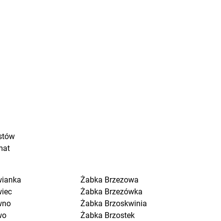
stów
mat
wianka
Żabka
Brzezowa
wiec
Żabka
Brzezówka
wno
Żabka
Brzoskwinia
wo
Żabka
Brzostek