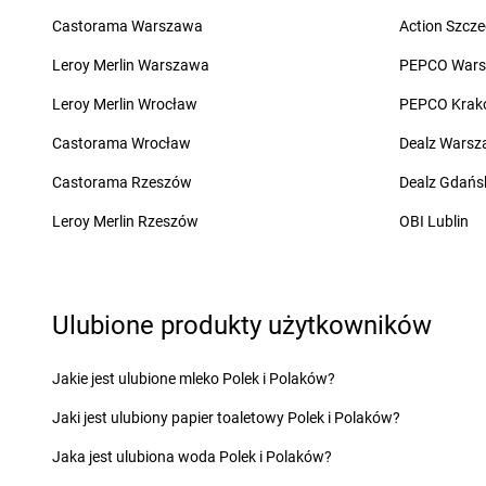
Żabka
Bęczków
Żabka
Biery
Castorama Warszawa
Action Szcze
Żabka
Będzin
Żabka
Bieżuń
Leroy Merlin Warszawa
PEPCO War
Żabka
Bełchatów
Żabka
Bilcza
Żabka
Bełsznica
Żabka
Biłgoraj
Leroy Merlin Wrocław
PEPCO Krak
Żabka
Bełżyce
Żabka
Biórków Mały
Castorama Wrocław
Dealz Wars
Żabka
Bestwina
Żabka
Biskupice
Żabka
Bestwinka
Żabka
Biskupiec
Castorama Rzeszów
Dealz Gdańs
Żabka
Bezrzecze
Żabka
Biskupów
Leroy Merlin Rzeszów
OBI Lublin
Żabka
BG1
Żabka
Blachownia
Żabka
Biała
Żabka
Błażejewo
Żabka
Biała Druga
Żabka
Błażowa
Żabka
Biała Piska
Żabka
Blizne Łaszc
Ulubione produkty użytkowników
Żabka
Biała Podlaska
Żabka
Bliżyn
Żabka
Cedynia
Żabka
Chmielek
Jakie jest ulubione mleko Polek i Polaków?
Żabka
Cegłów
Żabka
Chmielnik
Jaki jest ulubiony papier toaletowy Polek i Polaków?
Żabka
Cekcyn
Żabka
Chmielno
Żabka
Ceków
Żabka
Chobienice
Jaka jest ulubiona woda Polek i Polaków?
Żabka
Celestynów
Żabka
Choceń