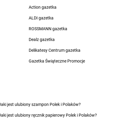
nów
Żabka
Bydgoszcz
Action gazetka
ca
Żabka
Bydlin
ALDI gazetka
zowice
Żabka
Bydlino
Żabka
Bystra
ROSSMANN gazetka
 Dolny
Żabka
Bystra Podhalańska
Dealz gazetka
ć Kujawski
Żabka
Bystry
ko
Żabka
Bystrzyca
Delikatesy Centrum gazetka
zcze
Żabka
Bystrzyca Kłodzka
Gazetka Świąteczne Promocje
ia Łąka
Żabka
Bytom
iny
Żabka
Bytów
zna
nica
nio
yn
Żabka
Czekanka
Jaki jest ulubiony szampon Polek i Polaków?
owice
Żabka
Czekanów
Jaki jest ulubiony ręcznik papierowy Polek i Polaków?
c
Żabka
Czeladź
Żabka
Czempiń
as
Żabka
Czerlejno