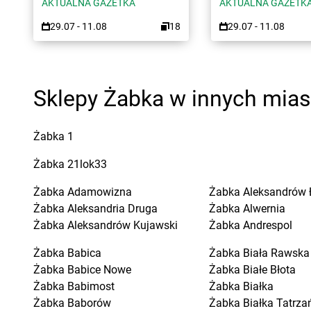
AKTUALNA GAZETKA
AKTUALNA GAZETK
29.07 - 11.08
18
29.07 - 11.08
Sklepy Żabka w innych mia
Żabka
1
Żabka
21lok33
Żabka
Adamowizna
Żabka
Aleksandrów 
Żabka
Aleksandria Druga
Żabka
Alwernia
Żabka
Aleksandrów Kujawski
Żabka
Andrespol
Żabka
Babica
Żabka
Biała Rawska
Żabka
Babice Nowe
Żabka
Białe Błota
Żabka
Babimost
Żabka
Białka
Żabka
Baborów
Żabka
Białka Tatrza