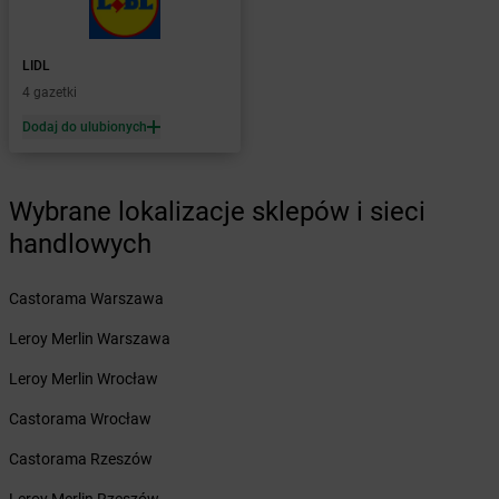
Żabka
Brzeźnica
Żabka
Brzeźnio
Żabka
Brzezowa
LIDL
Żabka
Brzezówka
4 gazetki
Żabka
Brzoskwinia
Dodaj do ulubionych
Żabka
Brzostek
Żabka
Brzoza
Żabka
Brzozów
Wybrane lokalizacje sklepów i sieci
Żabka
Brzozówka
handlowych
Żabka
Bucz
Żabka
Buczkowice
Żabka
Budziechów
Castorama Warszawa
Żabka
Budziszewice
Leroy Merlin Warszawa
Żabka
Budzów
Żabka
Budzyń
Leroy Merlin Wrocław
Żabka
Bujaków
Castorama Wrocław
Żabka
Buk
Żabka
Bukowiec
Castorama Rzeszów
Żabka
Bukowina Tatrzańska