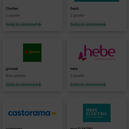
Żabka
Bezrzecze
Żabka
BG1
Chorten
Dealz
Żabka
Biała
2 gazetki
2 gazetki
Żabka
Biała Druga
Dodaj do ulubionych
Dodaj do ulubionych
Żabka
Biała Piska
Żabka
Biała Podlaska
Żabka
Biała Rawska
Żabka
Białe Błota
Żabka
Białka
Żabka
Białka Tatrzańska
groszek
hebe
Żabka
Białobrzegi
Brak gazetek
3 gazetki
Żabka
Bialogard
Żabka
Białogóra
Dodaj do ulubionych
Dodaj do ulubionych
Żabka
Białośliwie
Żabka
Białowieża
Żabka
Biały Dunajec
Żabka
Białystok
Żabka
Bibice
Żabka
Biczyce Dolne