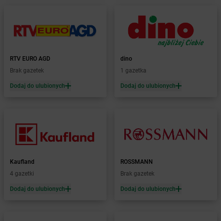
Żabka
Borne Sulinowo
Żabka
Boronów
Żabka
Borowa
Żabka
Borowianka
Żabka
Borówiec
RTV EURO AGD
dino
Żabka
Borówno
Brak gazetek
1 gazetka
Żabka
Borowo
Dodaj do ulubionych
Dodaj do ulubionych
Żabka
Boruja Kościelna
Żabka
Borzęcin Duży
Żabka
Borzygniew
Żabka
Borzytuchom
Żabka
Boża Wola
Żabka
Bralin
Żabka
Branice
Kaufland
ROSSMANN
Żabka
Braniewo
4 gazetki
Brak gazetek
Żabka
Brańsk
Dodaj do ulubionych
Dodaj do ulubionych
Żabka
Brenna
Żabka
Brodnica
Żabka
Brodnica Górna