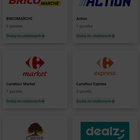
Żabka
Barcin
Żabka
Barczewo
BRICOMARCHE
Action
Żabka
Bardo
6 gazetek
1 gazetka
Żabka
Barlinek
Żabka
Barniewice
Dodaj do ulubionych
Dodaj do ulubionych
Żabka
Bartąg
Żabka
Bartoszyce
Żabka
Baruchowo
Żabka
Barwałd Średni
Żabka
Barwice
Żabka
Bażanowice
Carrefour Market
Carrefour Express
Żabka
Bęczków
7 gazetek
2 gazetki
Żabka
Będzin
Dodaj do ulubionych
Dodaj do ulubionych
Żabka
Bełchatów
Żabka
Bełsznica
Żabka
Bełżyce
Żabka
Bestwina
Żabka
Bestwinka