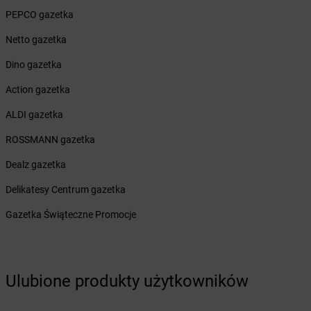
Żabka
Cekcyn
PEPCO gazetka
Żabka
Ceków
Żabka
Netto gazetka
Celestynów
Żabka
Cerekwica
Dino gazetka
Żabka
Cerkwica
Żabka
Action gazetka
Cewice
Żabka
Chabówka
ALDI gazetka
Żabka
Chałupki
Żabka
ROSSMANN gazetka
Charzykowy
Żabka
Charzyno
Dealz gazetka
Żabka
Chęciny
Żabka
Delikatesy Centrum gazetka
Chełm
Żabka
Chełm Śląski
Gazetka Świąteczne Promocje
Żabka
Chełmek
Żabka
Chełmno
Żabka
Chełmsko Śląskie
Żabka
Chełmża
Ulubione produkty użytkowników
Żabka
Chłapowo
Żabka
Chlastawa