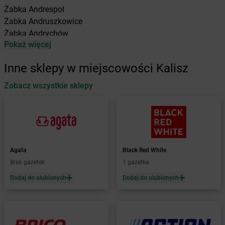
Żabka
Andrespol
Żabka
Andruszkowice
Żabka
Andrychów
Pokaż więcej
Żabka
Antonie
Żabka
Augustów
Inne sklepy w miejscowości Kalisz
Żabka
Automat
Zobacz wszystkie sklepy
Żabka
Babica
Żabka
Babice Nowe
Żabka
Babimost
Żabka
Baborów
Żabka
Baboszewo
Żabka
Bachowice
Agata
Black Red White
Żabka
Bądkowo
Brak gazetek
1 gazetka
Żabka
Bąków
Dodaj do ulubionych
Dodaj do ulubionych
Żabka
Bałtów
Żabka
Banino
Żabka
Baniocha
Żabka
Baranowo