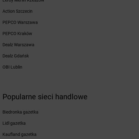
Leroy Merlin Rzeszów
Żabka
Bukowno
Żabka
Bulowice
Action Szczecin
Żabka
Busko-Zdrój
PEPCO Warszawa
Żabka
Bychawa
Żabka
Bycina
PEPCO Kraków
Żabka
Byczyna
Dealz Warszawa
Żabka
Bydgoszcz
Żabka
Bydlin
Dealz Gdańsk
Żabka
Bydlino
OBI Lublin
Żabka
Bystra
Żabka
Bystra Podhalańska
Żabka
Bystry
Żabka
Bystrzyca
Popularne sieci handlowe
Żabka
Bystrzyca Kłodzka
Żabka
Bytom
Biedronka gazetka
Żabka
Bytów
Lidl gazetka
Żabka
Cedynia
Żabka
Kaufland gazetka
Cegłów