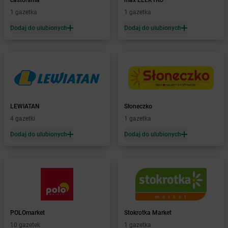
castorama
max ELEKTRO
Żabka
Biecz
1 gazetka
1 gazetka
Żabka
Biedrusko
Dodaj do ulubionych
Dodaj do ulubionych
Żabka
Bielany Wrocławskie
Żabka
Bielawa
Żabka
Bielsk
Żabka
Bielsk Podlaski
Żabka
Bielsko
Żabka
Bielsko-Biała
Żabka
Bieniewice
LEWIATAN
Słoneczko
Żabka
Bieruń
4 gazetki
1 gazetka
Żabka
Biery
Dodaj do ulubionych
Dodaj do ulubionych
Żabka
Bieżuń
Żabka
Bilcza
Żabka
Biłgoraj
Żabka
Biórków Mały
Żabka
Biskupice
Żabka
Biskupiec
Żabka
Biskupów
POLOmarket
Stokrotka Market
Żabka
Blachownia
10 gazetek
1 gazetka