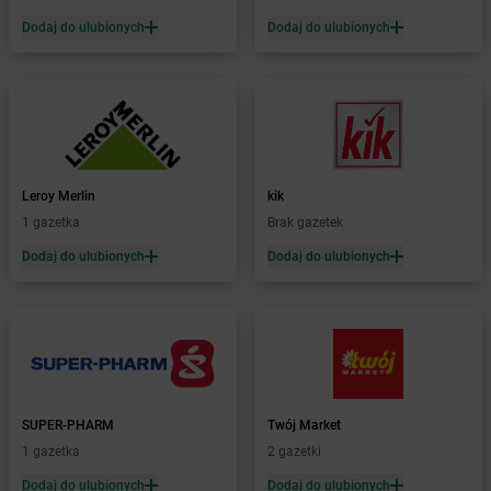
Żabka
Błażejewo
Dodaj do ulubionych
Dodaj do ulubionych
Żabka
Błażowa
Żabka
Blizne Łaszczyńskiego
Żabka
Bliżyn
Żabka
Blok Dobryszyce
Żabka
Błonie
Żabka
Bobolice
Leroy Merlin
kik
Żabka
Bobolin
1 gazetka
Brak gazetek
Żabka
Bobowa
Żabka
Bobrek
Dodaj do ulubionych
Dodaj do ulubionych
Żabka
Bobrowniki
Żabka
Bochnia
Żabka
Bodzechów
Żabka
Bodzentyn
Żabka
Bogatki
Żabka
Bogatynia
SUPER-PHARM
Twój Market
Żabka
Bogdaniec
1 gazetka
2 gazetki
Żabka
Bogdanowo
Dodaj do ulubionych
Dodaj do ulubionych