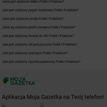
Jakie jest ulubione mleko Polek i Polaków?
Żabka
Chlewice
Żabka
Chludowo
Jaki jest ulubiony papier toaletowy Polek i Polaków?
Żabka
Chmielek
Jaka jest ulubiona woda Polek i Polaków?
Żabka
Chmielnik
Żabka
Chmielno
Jakie są ulubione płatki owsiane Polek i Polaków?
Żabka
Chobienice
Jaki jest ulubiony środek do WC Polek i Polaków?
Żabka
Choceń
Żabka
Chocianów
Jaki jest ulubiony żel pod prysznic Polek i Polaków?
Żabka
Chociszewo
Jaki jest ulubiony szampon Polek i Polaków?
Żabka
Chociwel
Żabka
Choczewo
Jaki jest ulubiony ręcznik papierowy Polek i Polaków?
Żabka
Chocznia
Żabka
Chodzież
Żabka
Chojęcin
Żabka
Chojna
Żabka
Chojnice
Aplikacja Moja Gazetka na Twój telefon!
Żabka
Chojniczki
Żabka
Chojnów