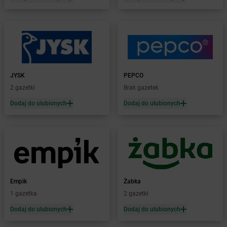
Żabka
Boguchwała
Żabka
Boguchwałowice
Żabka
Boguszów-Gorce
Żabka
Boguszyce
Żabka
Bohater
Żabka
Bojano
Żabka
Bojszowy
JYSK
PEPCO
Żabka
Bolechowo
2 gazetki
Brak gazetek
Żabka
Bolęcin
Dodaj do ulubionych
Dodaj do ulubionych
Żabka
Bolesław
Żabka
Bolesławiec
Żabka
Bolewice
Żabka
Bolków
Żabka
Bolszewo
Żabka
Bońki
Empik
Żabka
Żabka
Borawe
1 gazetka
2 gazetki
Żabka
Borek Stary
Żabka
Borek Wielkopolski
Dodaj do ulubionych
Dodaj do ulubionych
Żabka
Borkowo