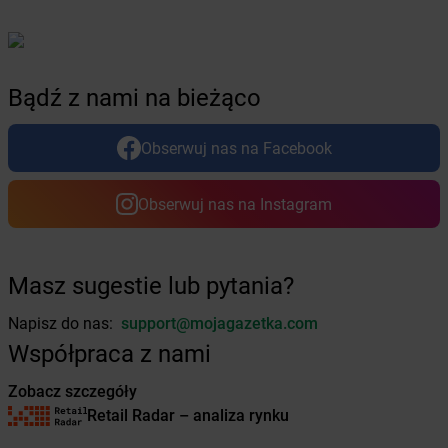
Żabka
Cholerzyn
Żabka
Chomęcice
Żabka
Choroszcz
Żabka
Chorzele
Bądź z nami na bieżąco
Żabka
Chorzelów
Żabka
Chorzów
Żabka
Choszczno
Obserwuj nas na Facebook
Żabka
Chotomów
Żabka
Chróścice
Obserwuj nas na Instagram
Żabka
Chruściele
Żabka
Chruszczobród
Żabka
Chrzanów
Masz sugestie lub pytania?
Żabka
Chrzanów Duży
Żabka
Chrząstawa Mała
Napisz do nas:
support@mojagazetka.com
Żabka
Chudów
Współpraca z nami
Żabka
Chwaszczyno
Żabka
Chyby
Zobacz szczegóły
Żabka
Chylice
Retail Radar – analiza rynku
Żabka
Ciągowice