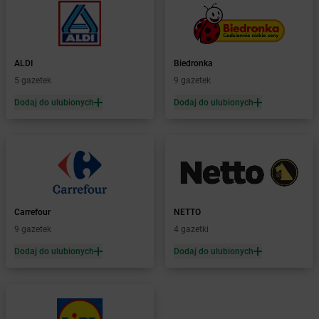
Żabka
Brodowo
Żabka
Brody
Żabka
Brojce
Żabka
Bronina
ALDI
Biedronka
Żabka
Brudzeń Duży
5 gazetek
9 gazetek
Żabka
Bruskowo Wielkie
Dodaj do ulubionych
Dodaj do ulubionych
Żabka
Brusy
Żabka
Brwinów
Żabka
Brynica
Żabka
Brzączowice
Żabka
Brzeg
Żabka
Brzeg Dolny
Carrefour
NETTO
Żabka
Brześć Kujawski
9 gazetek
4 gazetki
Żabka
Brzesko
Żabka
Brzeszcze
Dodaj do ulubionych
Dodaj do ulubionych
Żabka
Brzezia Łąka
Żabka
Brzeziny
Żabka
Brzezna