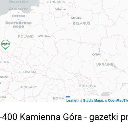
Leaflet
Stadia Maps
OpenMapTil
|
©
, ©
8-400 Kamienna Góra - gazetki 