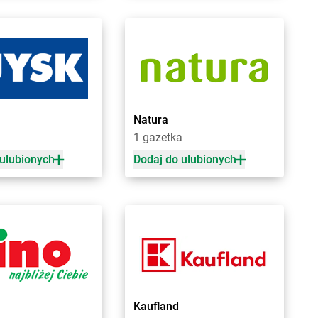
na
Żabka
Busko-Zdrój
zeń Duży
Żabka
Bychawa
owo Wielkie
Żabka
Bycina
Żabka
Byczyna
nów
Żabka
Bydgoszcz
ca
Żabka
Bydlin
zowice
Żabka
Bydlino
Natura
Żabka
Bystra
1 gazetka
 Dolny
Żabka
Bystra Podhalańska
ć Kujawski
Żabka
Bystry
 ulubionych
Dodaj do ulubionych
ko
Żabka
Bystrzyca
zcze
Żabka
Bystrzyca Kłodzka
ia Łąka
Żabka
Bytom
iny
Żabka
Bytów
zna
nica
nio
yn
Żabka
Czekanka
Kaufland