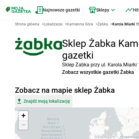
Najnowsze gazetki
Sklepy
Hit
Strona główna
>
Lokalizacje
>
Kamienna Góra
>
Żabka
>
Karola Miarki 
Sklep Żabka Kamie
gazetki
Sklep Żabka przy ul. Karola Miark
Zobacz wszystkie gazetki Żabka
Zobacz na mapie sklep Żabka
Znajdź moją lokalizację
+
−