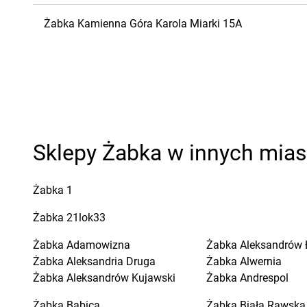
Żabka
Kamienna Góra
Karola Miarki 15A
Sklepy Żabka w innych mia
Żabka
1
Żabka
21lok33
Żabka
Adamowizna
Żabka
Aleksandrów 
Żabka
Aleksandria Druga
Żabka
Alwernia
Żabka
Aleksandrów Kujawski
Żabka
Andrespol
Żabka
Babica
Żabka
Biała Rawska