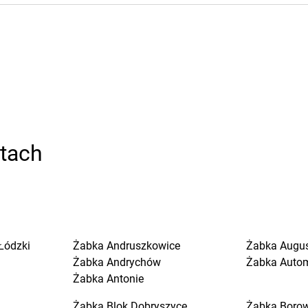
stach
Łódzki
Żabka
Andruszkowice
Żabka
Augu
Żabka
Andrychów
Żabka
Auto
Żabka
Antonie
Żabka
Blok Dobryszyce
Żabka
Boro