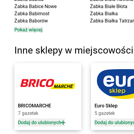
Żabka
Babice Nowe
Żabka
Białe Błota
Żabka
Babimost
Żabka
Białka
Żabka
Baborów
Żabka
Białka Tatrza
Żabka
Baboszewo
Żabka
Białobrzegi
Pokaż więcej
Żabka
Bachowice
Żabka
Białogard
Żabka
Bądkowo
Żabka
Białogóra
Inne sklepy w miejscowośc
Żabka
Bąków
Żabka
Białośliwie
Żabka
Bałtów
Żabka
Białowieża
Żabka
Banino
Żabka
Biały Dunajec
Żabka
Baniocha
Żabka
Białystok
Żabka
Baranowo
Żabka
Bibice
Żabka
Barcin
Żabka
Biczyce Doln
Żabka
Barczewo
Żabka
Biecz
Żabka
Bardo
Żabka
Biedrusko
BRICOMARCHE
Euro Sklep
Żabka
Barlinek
Żabka
Bielany Wroc
7 gazetek
5 gazetek
Żabka
Barniewice
Żabka
Bielawa
Żabka
Bartąg
Żabka
Bielsk
Dodaj do ulubionych
Dodaj do ulubiony
Żabka
Bartoszyce
Żabka
Bielsk Podlas