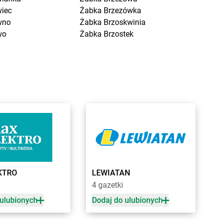
wiec
Żabka
Brzezówka
wno
Żabka
Brzoskwinia
wo
Żabka
Brzostek
a Kościelna
Żabka
Brzoza
cin Duży
Żabka
Brzozów
ygniew
Żabka
Brzozówka
ytuchom
Żabka
Bucz
 Wola
Żabka
Buczkowice
n
Żabka
Budziechów
ce
Żabka
Budziszewice
iewo
Żabka
Budzów
sk
Żabka
Budzyń
na
Żabka
Bujaków
ica
Żabka
Buk
KTRO
LEWIATAN
ica Górna
Żabka
Bukowiec
a
4 gazetki
owo
Żabka
Bukowina Tatrzańska
y
Żabka
Bukowno
 ulubionych
Dodaj do ulubionych
e
Żabka
Bulowice