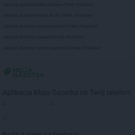
Jakie są ulubione płatki owsiane Polek i Polaków?
LEWIATAN
Bodzechów
LEWIATAN
Bodzentyn
Jaki jest ulubiony środek do WC Polek i Polaków?
LEWIATAN
Bogumiłowice
Jaki jest ulubiony żel pod prysznic Polek i Polaków?
LEWIATAN
Bojano
LEWIATAN
Bojszowy
Jaki jest ulubiony szampon Polek i Polaków?
LEWIATAN
Bolechowice
Jaki jest ulubiony ręcznik papierowy Polek i Polaków?
LEWIATAN
Bolesław
LEWIATAN
Bolesławiec
LEWIATAN
Bolestraszyce
LEWIATAN
Boleszkowice
LEWIATAN
Bolków
LEWIATAN
Bolszewo
Aplikacja Moja Gazetka na Twój telefon!
LEWIATAN
Bondyrz
LEWIATAN
Borki
LEWIATAN
Borki Wielkie
LEWIATAN
Boronów
LEWIATAN
Borowa
LEWIATAN
Borowe
Bądź z nami na bieżąco