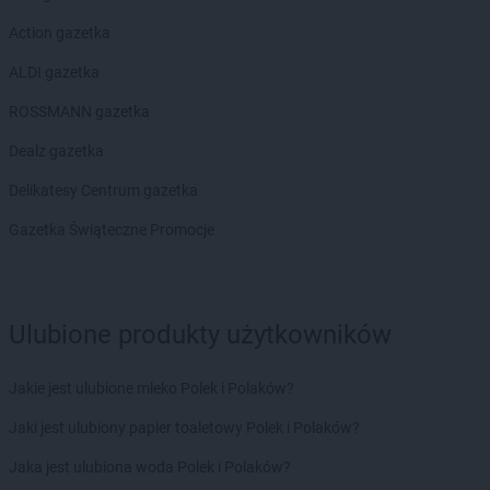
LEWIATAN
Biesal
Action gazetka
LEWIATAN
Bieżuń
LEWIATAN
Bilcza
ALDI gazetka
LEWIATAN
Biłgoraj
ROSSMANN gazetka
LEWIATAN
Biórków Wielki
LEWIATAN
Biskupice
Dealz gazetka
LEWIATAN
Biskupie-Kolonia
Delikatesy Centrum gazetka
LEWIATAN
Biskupiec
LEWIATAN
Biszcza
Gazetka Świąteczne Promocje
LEWIATAN
Bisztynek
LEWIATAN
Bładnice Dolne
LEWIATAN
Błażek
Ulubione produkty użytkowników
LEWIATAN
Blizne
LEWIATAN
Bobolice
LEWIATAN
Bobrek
Jakie jest ulubione mleko Polek i Polaków?
LEWIATAN
Bobrowa
Jaki jest ulubiony papier toaletowy Polek i Polaków?
LEWIATAN
Bobrowniki
LEWIATAN
Bochnia
Jaka jest ulubiona woda Polek i Polaków?
LEWIATAN
Bodzanów