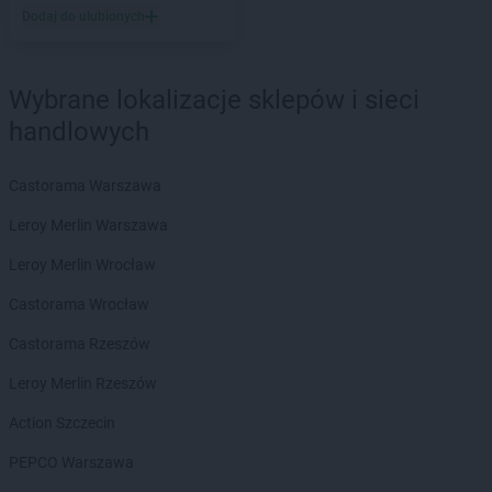
Dodaj do ulubionych
LEWIATAN
Barlinek
LEWIATAN
Bartniczka
LEWIATAN
Bartoszyce
Wybrane lokalizacje sklepów i sieci
LEWIATAN
Barwałd Dolny
handlowych
LEWIATAN
Barwice
LEWIATAN
Batorz
LEWIATAN
Bębło
Castorama Warszawa
LEWIATAN
Będzin
Leroy Merlin Warszawa
LEWIATAN
Bejsce
LEWIATAN
Bełk
Leroy Merlin Wrocław
LEWIATAN
Bełżyce
Castorama Wrocław
LEWIATAN
Benice
LEWIATAN
Bęsia
Castorama Rzeszów
LEWIATAN
Bestwina
Leroy Merlin Rzeszów
LEWIATAN
Bestwinka
LEWIATAN
Biadoliny Szlacheckie
Action Szczecin
LEWIATAN
Biała
PEPCO Warszawa
LEWIATAN
Biała Druga