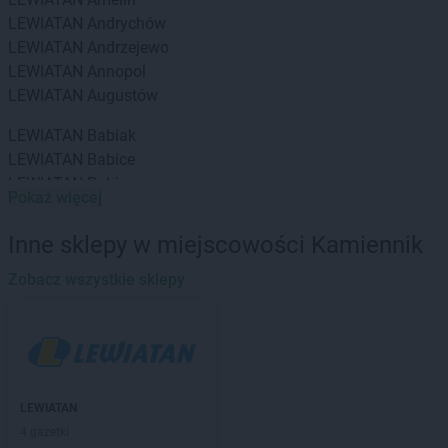
LEWIATAN
Andrychów
LEWIATAN
Andrzejewo
LEWIATAN
Annopol
LEWIATAN
Augustów
LEWIATAN
Babiak
LEWIATAN
Babice
LEWIATAN
Babin
Pokaż więcej
LEWIATAN
Baborów
LEWIATAN
Baboszewo
Inne sklepy w miejscowości Kamiennik
LEWIATAN
Baciuty
LEWIATAN
Zobacz wszystkie sklepy
Bąkowo
LEWIATAN
Baligród
LEWIATAN
Balin
LEWIATAN
Banino
LEWIATAN
Baranowo
LEWIATAN
Barcino
LEWIATAN
LEWIATAN
Barczewo
4 gazetki
LEWIATAN
Bargłów Kościelny