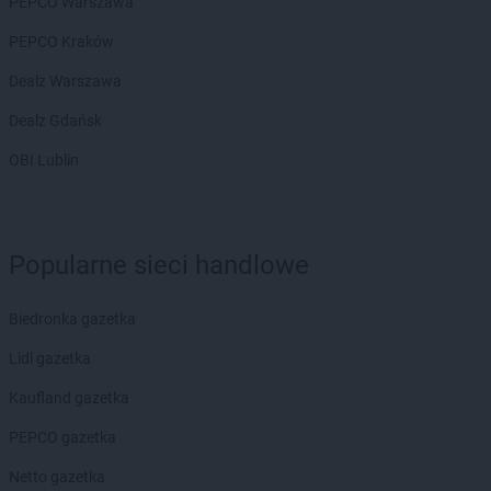
PEPCO Warszawa
PEPCO
Kępno
PEPCO Kraków
PEPCO
Kętrzyn
PEPCO
Kęty
Dealz Warszawa
PEPCO
Kiekrz
Dealz Gdańsk
PEPCO
Kielce
PEPCO
Kiełpino
OBI Lublin
PEPCO
Kietrz
PEPCO
Kleczew
PEPCO
Kleszczów
Popularne sieci handlowe
PEPCO
Klimkówka
PEPCO
Kłobuck
PEPCO
Kłodawa
Biedronka gazetka
PEPCO
Kłodzko
Lidl gazetka
PEPCO
Kluczbork
PEPCO
Knurów
Kaufland gazetka
PEPCO
Kobiór
PEPCO gazetka
PEPCO
Kobylanka
PEPCO
Kobyłka
Netto gazetka