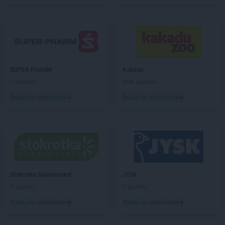
PEPCO
Debrzno
PEPCO
Dobczyce
PEPCO
Dobra
PEPCO
Dobre Miasto
PEPCO
Drawsko Pomorskie
SUPER-PHARM
Kakadu
PEPCO
Drezdenko
1 gazetka
Brak gazetek
PEPCO
Drobin
PEPCO
Drzewica
Dodaj do ulubionych
Dodaj do ulubionych
PEPCO
Duszniki-Zdrój
PEPCO
Dynów
PEPCO
Działdowo
PEPCO
Działoszyn
PEPCO
Dzierzgoń
PEPCO
Dzierżoniów
Stokrotka Supermarket
JYSK
3 gazetki
2 gazetki
PEPCO
Elbląg
PEPCO
Ełk
Dodaj do ulubionych
Dodaj do ulubionych
PEPCO
Garwolin