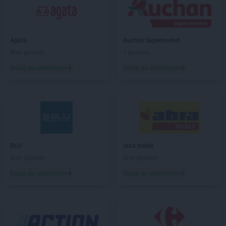
PEPCO
Bestwina
PEPCO
Biała Podlaska
PEPCO
Białe Błota
Agata
Auchan Supermarket
PEPCO
Białobrzegi
Brak gazetek
1 gazetka
PEPCO
Białogard
Dodaj do ulubionych
Dodaj do ulubionych
PEPCO
Białystok
PEPCO
Biecz
PEPCO
Biedrusko
PEPCO
Bielany Wrocławskie
PEPCO
Bielawa
PEPCO
Bielsko-Biała
PEPCO
Bieruń
BLU
abra meble
PEPCO
Bierutów
Brak gazetek
Brak gazetek
PEPCO
Biłgoraj
Dodaj do ulubionych
Dodaj do ulubionych
PEPCO
Biskupiec
PEPCO
Blachownia
PEPCO
Błonie
PEPCO
Bobolice