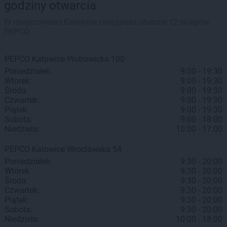
godziny otwarcia
W miejscowości Katowice znajdziesz obecnie 12 sklepów
PEPCO.
PEPCO
Katowice
Piotrowicka 100
Poniedziałek:
9:00 - 19:30
Wtorek:
9:00 - 19:30
Środa:
9:00 - 19:30
Czwartek:
9:00 - 19:30
Piątek:
9:00 - 19:30
Sobota:
9:00 - 18:00
Niedziela:
10:00 - 17:00
PEPCO
Katowice
Wrocławska 54
Poniedziałek:
9:30 - 20:00
Wtorek:
9:30 - 20:00
Środa:
9:30 - 20:00
Czwartek:
9:30 - 20:00
Piątek:
9:30 - 20:00
Sobota:
9:30 - 20:00
Niedziela:
10:00 - 18:00