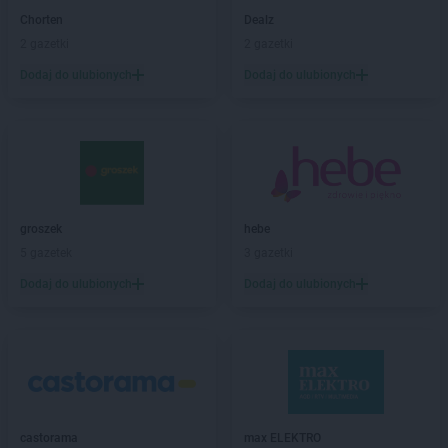
PEPCO
Brzeziny
Chorten
Dealz
PEPCO
Brzostek
2 gazetki
2 gazetki
PEPCO
Brzozów
Dodaj do ulubionych
Dodaj do ulubionych
PEPCO
Buczkowice
PEPCO
Buk
PEPCO
Busko-Zdrój
PEPCO
Byczyna
PEPCO
Bydgoszcz
PEPCO
Bystrzyca Kłodzka
PEPCO
groszek
Bytom
hebe
PEPCO
5 gazetek
Bytom Odrzański
3 gazetki
PEPCO
Bytów
Dodaj do ulubionych
Dodaj do ulubionych
PEPCO
Celestynów
PEPCO
Chełm
PEPCO
Chełmno
PEPCO
Chmielnik
PEPCO
Chocianów
PEPCO
Chodzież
castorama
max ELEKTRO