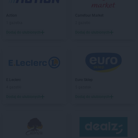
PEPCO
Bobowa
PEPCO
Bochnia
Action
Carrefour Market
PEPCO
Bogatynia
1 gazetka
2 gazetki
PEPCO
Boguszów-Gorce
PEPCO
Bolesławiec
Dodaj do ulubionych
Dodaj do ulubionych
PEPCO
Bolszewo
PEPCO
Borek Wielkopolski
PEPCO
Braniewo
PEPCO
Brańsk
PEPCO
Bratkowice
PEPCO
Brenna
E.Leclerc
Euro Sklep
PEPCO
Brodnica
4 gazetki
5 gazetek
PEPCO
Brusy
Dodaj do ulubionych
Dodaj do ulubionych
PEPCO
Brwinów
PEPCO
Brzeg
PEPCO
Brzeg Dolny
PEPCO
Brześć Kujawski
PEPCO
Brzesko
PEPCO
Brzeszcze