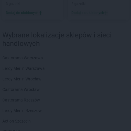
PEPCO
3 gazetki
Kalisz
2 gazetki
PEPCO
Kałuszyn
Dodaj do ulubionych
Dodaj do ulubionych
PEPCO
Kalwaria Zebrzydowska
PEPCO
Kamień Pomorski
PEPCO
Kamieniec Wrocławski
Wybrane lokalizacje sklepów i sieci
PEPCO
Kamienna Góra
handlowych
PEPCO
Kamionka Wielka
PEPCO
Kańczuga
Castorama Warszawa
PEPCO
Karczew
PEPCO
Karpacz
Leroy Merlin Warszawa
PEPCO
Kartuzy
Leroy Merlin Wrocław
PEPCO
Katowice
PEPCO
Kąty Wrocławskie
Castorama Wrocław
PEPCO
Kazimierz Biskupi
Castorama Rzeszów
PEPCO
Kazimierza Wielka
PEPCO
Kaźmierz
Leroy Merlin Rzeszów
PEPCO
Kcynia
Action Szczecin
PEPCO
Kędzierzyn-Koźle
PEPCO
Kępa