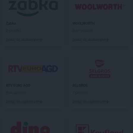
PEPCO
Golina
PEPCO
Golub-Dobrzyń
PEPCO
Góra
Żabka
WOOLWORTH
PEPCO
Gorlice
2 gazetki
Brak gazetek
PEPCO
Górowo Iławeckie
Dodaj do ulubionych
Dodaj do ulubionych
PEPCO
Gorzów Wielkopolski
PEPCO
Gorzyce
PEPCO
Gostyń
PEPCO
Gostynin
PEPCO
Goszczyno
PEPCO
Grajewo
PEPCO
Grodków
RTV EURO AGD
SELGROS
PEPCO
Grodzisk Mazowiecki
Brak gazetek
7 gazetek
PEPCO
Grodzisk Wielkopolski
Dodaj do ulubionych
Dodaj do ulubionych
PEPCO
Grójec
PEPCO
Gromnik
PEPCO
Grudziądz
PEPCO
Gryfice