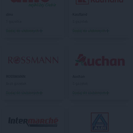
PEPCO
Gryfino
PEPCO
Gryfów Śląski
dino
Kaufland
PEPCO
Gubin
1 gazetka
5 gazetek
PEPCO
Hajnówka
Dodaj do ulubionych
Dodaj do ulubionych
PEPCO
Hrubieszów
PEPCO
Iława
PEPCO
Iłża
PEPCO
Imielin
PEPCO
Inowrocław
PEPCO
Istebna
ROSSMANN
Auchan
Brak gazetek
5 gazetek
PEPCO
Jabłonka
Dodaj do ulubionych
Dodaj do ulubionych
PEPCO
Jabłonna
PEPCO
Janikowo
PEPCO
Janów Lubelski
PEPCO
Janowiec Wielkopolski
PEPCO
Januszowice
PEPCO
Jarocin