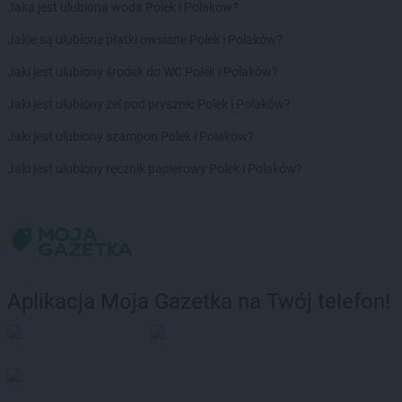
Jaka jest ulubiona woda Polek i Polaków?
PEPCO
Kostrzyn nad Odrą
PEPCO
Koszalin
Jakie są ulubione płatki owsiane Polek i Polaków?
PEPCO
Kowal
Jaki jest ulubiony środek do WC Polek i Polaków?
PEPCO
Kowale
PEPCO
Kowalewo Pomorskie
Jaki jest ulubiony żel pod prysznic Polek i Polaków?
PEPCO
Kowary
Jaki jest ulubiony szampon Polek i Polaków?
PEPCO
Koziegłowy
PEPCO
Kozienice
Jaki jest ulubiony ręcznik papierowy Polek i Polaków?
PEPCO
Kożuchów
PEPCO
Kraków
PEPCO
Krapkowice
PEPCO
Krasne
PEPCO
Kraśnik
PEPCO
Krobia
Aplikacja Moja Gazetka na Twój telefon!
PEPCO
Krośniewice
PEPCO
Krosno
PEPCO
Krosno Odrzańskie
PEPCO
Krotoszyn
PEPCO
Kruszwica