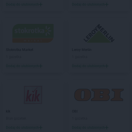
Dodaj do ulubionych
Dodaj do ulubionych
PEPCO
Czerniejewo
PEPCO
Czernikowo
PEPCO
Czersk
PEPCO
Czerwionka-Leszczyny
PEPCO
Częstochowa
PEPCO
Człuchów
PEPCO
Czudec
Stokrotka Market
Leroy Merlin
1 gazetka
1 gazetka
PEPCO
Dąbrowa Białostocka
Dodaj do ulubionych
Dodaj do ulubionych
PEPCO
Dąbrowa Górnicza
PEPCO
Dąbrowa Tarnowska
PEPCO
Dąbrówka
PEPCO
Darłowo
PEPCO
Dawidy Bankowe
PEPCO
Dębe Wielkie
PEPCO
Dębica
kik
OBI
PEPCO
Dęblin
Brak gazetek
1 gazetka
PEPCO
Dębno
Dodaj do ulubionych
Dodaj do ulubionych
PEPCO
Dębowa