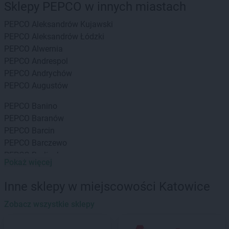
Sklepy PEPCO w innych miastach
PEPCO
Aleksandrów Kujawski
PEPCO
Aleksandrów Łódzki
PEPCO
Alwernia
PEPCO
Andrespol
PEPCO
Andrychów
PEPCO
Augustów
PEPCO
Banino
PEPCO
Baranów
PEPCO
Barcin
PEPCO
Barczewo
PEPCO
Barlinek
Pokaż więcej
PEPCO
Bartoszyce
PEPCO
Barwice
Inne sklepy w miejscowości Katowice
PEPCO
Będzin
PEPCO
Zobacz wszystkie sklepy
Bełchatów
PEPCO
Bełżyce
PEPCO
Besko