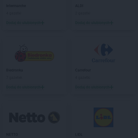
PEPCO
Jarosław
Intermarche
ALDI
PEPCO
Jaroszowice
4 gazetki
2 gazetki
PEPCO
Jaroty
Dodaj do ulubionych
Dodaj do ulubionych
PEPCO
Jasło
PEPCO
Jastrowie
PEPCO
Jastrzębie-Zdrój
PEPCO
Jawor
PEPCO
Jaworze
PEPCO
Jaworzno
Biedronka
Carrefour
PEPCO
Jedlicze
7 gazetek
4 gazetki
PEPCO
Jędrzejów
PEPCO
Jelcz-Laskowice
Dodaj do ulubionych
Dodaj do ulubionych
PEPCO
Jelenia Góra
PEPCO
Jeziorany
PEPCO
Jeżowe
PEPCO
Jordanów
PEPCO
Józefów
PEPCO
NETTO
Kaliska
LIDL