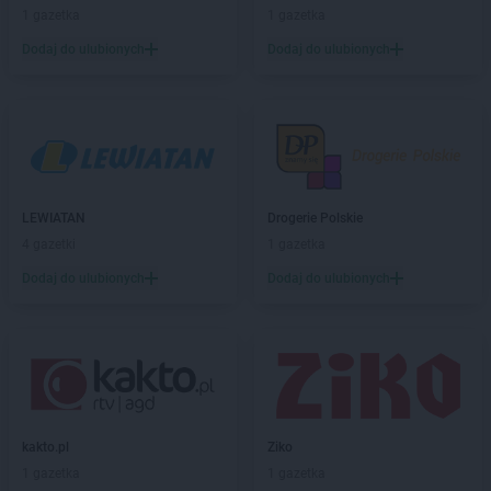
PEPCO
Chojna
1 gazetka
1 gazetka
PEPCO
Chojnice
Dodaj do ulubionych
Dodaj do ulubionych
PEPCO
Chojnów
PEPCO
Choroszcz
PEPCO
Chorzów
PEPCO
Choszczno
PEPCO
Chrzanów
PEPCO
Chwaszczyno
LEWIATAN
Drogerie Polskie
PEPCO
Ciechanów
4 gazetki
1 gazetka
PEPCO
Ciechocinek
PEPCO
Cieszyn
Dodaj do ulubionych
Dodaj do ulubionych
PEPCO
Czaplinek
PEPCO
Czarna
PEPCO
Czarna Białostocka
PEPCO
Czarnków
PEPCO
Czarny Dunajec
PEPCO
Czchów
kakto.pl
Ziko
PEPCO
Czechowice-Dziedzice
1 gazetka
1 gazetka
PEPCO
Czeladź