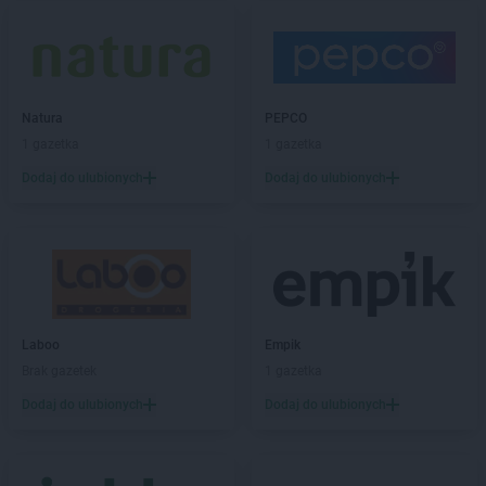
PEPCO
Gaszowice
PEPCO
Gdańsk
PEPCO
Gdów
PEPCO
Gdynia
PEPCO
Natura
Giżycko
PEPCO
PEPCO
1 gazetka
Gliwice
1 gazetka
PEPCO
Głogów
Dodaj do ulubionych
Dodaj do ulubionych
PEPCO
Głogów Małopolski
PEPCO
Głogówek
PEPCO
Główczyce
PEPCO
Głowno
PEPCO
Głubczyce
PEPCO
Głuchołazy
Laboo
Empik
PEPCO
Gniewkowo
Brak gazetek
1 gazetka
PEPCO
Gniezno
PEPCO
Dodaj do ulubionych
Godów
Dodaj do ulubionych
PEPCO
Gogolin
PEPCO
Gołdap
PEPCO
Goleniów