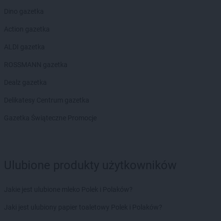
PEPCO
Kolbudy
Dino gazetka
PEPCO
Kolbuszowa
PEPCO
Kolno
Action gazetka
PEPCO
Koło
ALDI gazetka
PEPCO
Kołobrzeg
PEPCO
Koluszki
ROSSMANN gazetka
PEPCO
Kończewice
Dealz gazetka
PEPCO
Koniecpol
PEPCO
Konin
Delikatesy Centrum gazetka
PEPCO
Końskie
Gazetka Świąteczne Promocje
PEPCO
Konstancin-Jeziorna
PEPCO
Konstantynów Łódzki
PEPCO
Korczyna
PEPCO
Kórnik
Ulubione produkty użytkowników
PEPCO
Koronowo
PEPCO
Kosakowo
Jakie jest ulubione mleko Polek i Polaków?
PEPCO
Kościan
PEPCO
Kościerzyna
Jaki jest ulubiony papier toaletowy Polek i Polaków?
PEPCO
Kostrzyn