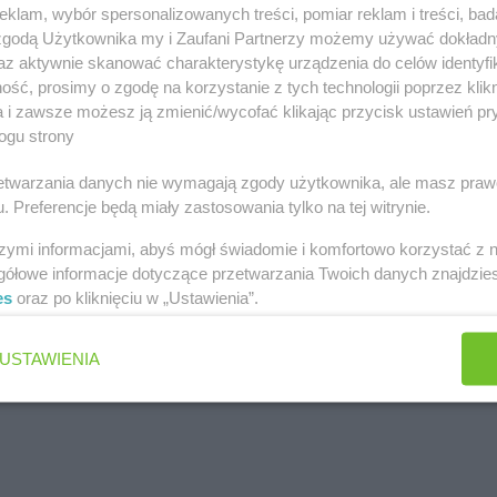
klam, wybór spersonalizowanych treści, pomiar reklam i treści, bad
 zgodą Użytkownika my i Zaufani Partnerzy możemy używać dokład
az aktywnie skanować charakterystykę urządzenia do celów identyfi
ść, prosimy o zgodę na korzystanie z tych technologii poprzez klikn
a i zawsze możesz ją zmienić/wycofać klikając przycisk ustawień pr
ogu strony
rzetwarzania danych nie wymagają zgody użytkownika, ale masz praw
nkego 15
. Preferencje będą miały zastosowania tylko na tej witrynie.
szymi informacjami, abyś mógł świadomie i komfortowo korzystać z
gółowe informacje dotyczące przetwarzania Twoich danych znajdzi
es
oraz po kliknięciu w „Ustawienia”.
USTAWIENIA