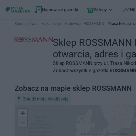
Najnowsze gazetki
Sklepy
Hit
Strona główna
>
Lokalizacje
>
Katowice
>
ROSSMANN
>
Trasa Nikodema 
Sklep ROSSMANN Ka
otwarcia, adres i ga
Sklep ROSSMANN przy ul. Trasa Nikode
Zobacz wszystkie gazetki ROSSMAN
Zobacz na mapie sklep ROSSMANN
Znajdź moją lokalizację
+
−