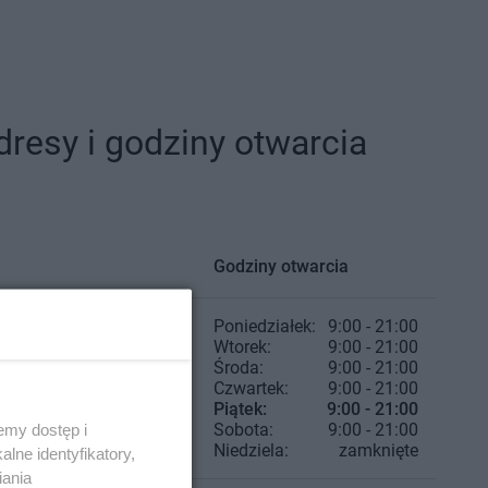
esy i godziny otwarcia
Godziny otwarcia
Poniedziałek:
9:00 - 21:00
Wtorek:
9:00 - 21:00
Środa:
9:00 - 21:00
Czwartek:
9:00 - 21:00
Piątek:
9:00 - 21:00
Sobota:
9:00 - 21:00
emy dostęp i
Niedziela:
zamknięte
lne identyfikatory,
iania