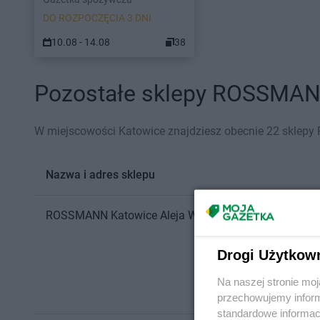
DO ROZPOCZĘCIA 3 DNI
10.08 - 14.08
38
Pozostałe sklepy ROSSMANN
W miejscowości Katowice znajdziesz obecnie 22 skle
Nazwa i adres sklepu
ROSSMANN
Katowice
Aleja Walentego Roździeńskieg
Drogi Użytkow
Na naszej stronie mo
przechowujemy informa
standardowe informac