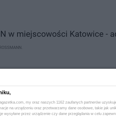
 w miejscowości Katowice - adr
py ROSSMANN.
o 200
niku,
jagazetka.com, my oraz naszych 1162 zaufanych partnerów uzyskuj
cje na urządzeniu oraz przetwarzamy dane osobowe, takie jak unika
je wysyłane przez urządzenie czy dane przeglądania w celu zapewn