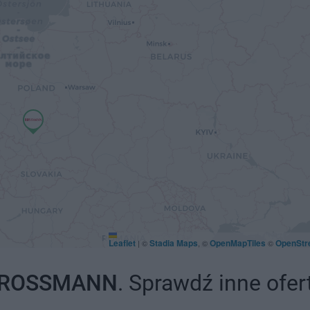
Leaflet
Stadia Maps
OpenMapTiles
OpenStr
|
©
, ©
©
ROSSMANN
. Sprawdź inne ofer