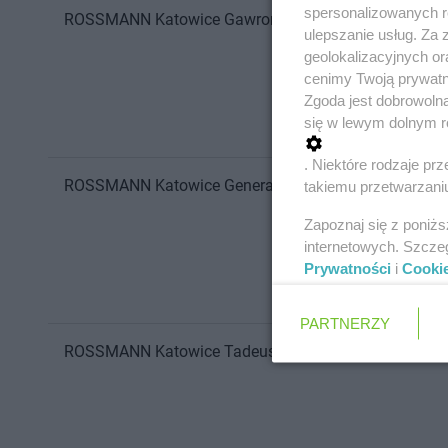
spersonalizowanych re
ROSSMANN
Katowice
Gawronów 6
ulepszanie usług. Za
geolokalizacyjnych or
cenimy Twoją prywatno
Zgoda jest dobrowoln
się w lewym dolnym r
. Niektóre rodzaje p
ROSSMANN
Katowice
Generała Zygmunta Waltera-Ja
takiemu przetwarzaniu
Zapoznaj się z poniż
internetowych. Szcze
Prywatności
i
Cooki
PARTNERZY
ROSSMANN
Katowice
Tadeusza Kościuszki 229