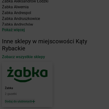
Żabka
Aleksandrów Łódzki
Żabka
Alwernia
Żabka
Andrespol
Żabka
Andruszkowice
Żabka
Andrychów
Pokaż więcej
Żabka
Antonie
Żabka
Augustów
Inne sklepy w miejscowości Kąty
Żabka
Automat
Rybackie
Żabka
Babica
Zobacz wszystkie sklepy
Żabka
Babice Nowe
Żabka
Babimost
Żabka
Baborów
Żabka
Baboszewo
Żabka
Bachowice
Żabka
Bądkowo
Żabka
Żabka
Bąków
2 gazetki
Żabka
Bałtów
Dodaj do ulubionych
Żabka
Banino