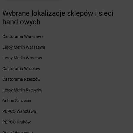
Żabka
Baniocha
Żabka
Baranowo
Wybrane lokalizacje sklepów i sieci
Żabka
Barcin
handlowych
Żabka
Barczewo
Żabka
Bardo
Żabka
Castorama Warszawa
Barlinek
Żabka
Barniewice
Leroy Merlin Warszawa
Żabka
Bartąg
Żabka
Leroy Merlin Wrocław
Bartoszyce
Żabka
Baruchowo
Castorama Wrocław
Żabka
Barwałd Średni
Żabka
Castorama Rzeszów
Barwice
Żabka
Bażanowice
Leroy Merlin Rzeszów
Żabka
Bęczków
Żabka
Action Szczecin
Będzin
Żabka
Bełchatów
PEPCO Warszawa
Żabka
Bełsznica
Żabka
PEPCO Kraków
Bełżyce
Żabka
Bestwina
Dealz Warszawa