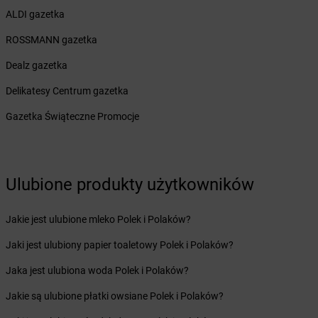
Żabka
Biczyce Dolne
ALDI gazetka
Żabka
Biecz
ROSSMANN gazetka
Żabka
Biedrusko
Żabka
Bielany Wrocławskie
Dealz gazetka
Żabka
Bielawa
Delikatesy Centrum gazetka
Żabka
Bielsk
Żabka
Bielsk Podlaski
Gazetka Świąteczne Promocje
Żabka
Bielsko
Żabka
Bielsko-Biała
Żabka
Bieniewice
Ulubione produkty użytkowników
Żabka
Bieruń
Żabka
Biery
Żabka
Bieżuń
Jakie jest ulubione mleko Polek i Polaków?
Żabka
Bilcza
Jaki jest ulubiony papier toaletowy Polek i Polaków?
Żabka
Biłgoraj
Żabka
Biórków Mały
Jaka jest ulubiona woda Polek i Polaków?
Żabka
Biskupice
Jakie są ulubione płatki owsiane Polek i Polaków?
Żabka
Biskupiec