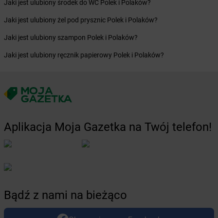
Żabka
Biskupów
Jaki jest ulubiony środek do WC Polek i Polaków?
Żabka
Blachownia
Jaki jest ulubiony żel pod prysznic Polek i Polaków?
Żabka
Błażejewo
Żabka
Błażowa
Jaki jest ulubiony szampon Polek i Polaków?
Żabka
Blizne Łaszczyńskiego
Jaki jest ulubiony ręcznik papierowy Polek i Polaków?
Żabka
Bliżyn
Żabka
Blok Dobryszyce
Żabka
Błonie
Żabka
Bobolice
Żabka
Bobolin
Żabka
Bobowa
Aplikacja Moja Gazetka na Twój telefon!
Żabka
Bobrek
Żabka
Bobrowniki
Żabka
Bochnia
Żabka
Bodzechów
Żabka
Bodzentyn
Żabka
Bogatki
Bądź z nami na bieżąco
Żabka
Bogatynia
Żabka
Bogdaniec