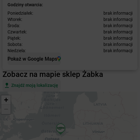
Godziny otwarcia:
Poniedziałek:
brak informacji
Wtorek:
brak informacji
Środa:
brak informacji
Czwartek:
brak informacji
Piątek:
brak informacji
Sobota:
brak informacji
Niedziela:
brak informacji
Pokaż w Google Maps
Zobacz na mapie sklep Żabka
Znajdź moją lokalizację
+
−