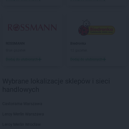
Delikatesy Centrum
Błażowa
Delikatesy Centrum
Blizne
Delikatesy Centrum
Bliżyn
Delikatesy Centrum
Błotnica Strzelecka
Delikatesy Centrum
Bobowa
Delikatesy Centrum
Bóbrka
ROSSMANN
Biedronka
Delikatesy Centrum
Bochnia
Brak gazetek
12 gazetek
Delikatesy Centrum
Bodzentyn
Dodaj do ulubionych
Dodaj do ulubionych
Delikatesy Centrum
Bogacica
Delikatesy Centrum
Bogatynia
Delikatesy Centrum
Bogdaniec
Wybrane lokalizacje sklepów i sieci
Delikatesy Centrum
Bogoniowice
handlowych
Delikatesy Centrum
Bogoria
Delikatesy Centrum
Boguchwała
Delikatesy Centrum
Boguszów-Gorce
Castorama Warszawa
Delikatesy Centrum
Bojszowy
Leroy Merlin Warszawa
Delikatesy Centrum
Bolesławiec
Delikatesy Centrum
Bolimów
Leroy Merlin Wrocław