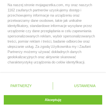
Delikatesy Centrum
Debrzno
Na naszej stronie mojagazetka.com, my oraz naszych
Zobacz szczegóły
Delikatesy Centrum
1162 zaufanych partnerów uzyskujemy dostęp i
Długopole-Zdrój
Retail Radar – analiza rynku
przechowujemy informacje na urządzeniu oraz
Delikatesy Centrum
Dobczyce
przetwarzamy dane osobowe, takie jak unikalne
Delikatesy Centrum
Dobiegniew
identyfikatory, standardowe informacje wysyłane przez
Delikatesy Centrum
Dobra
Wasze ulubione produkty
urządzenie czy dane przeglądania w celu zapewniania
Delikatesy Centrum
Dobrzechów
spersonalizowanych reklam, wybór spersonalizowanych
Delikatesy Centrum
Dobrzyków
Regulamin serwisu i polityka prywatności
treści, pomiar reklam i treści, badanie odbiorców oraz
Delikatesy Centrum
Domaradz
ulepszanie usług. Za zgodą Użytkownika my i Zaufani
Delikatesy Centrum
Drawno
Mapa strony
Partnerzy możemy używać dokładnych danych
Delikatesy Centrum
Drezdenko
geolokalizacyjnych oraz aktywnie skanować
Zawsze najnowsze gazetki w naszej
Wszystkie miasta z lokalizacjami sklepów
Delikatesy Centrum
Drobin
charakterystykę urządzenia do celów identyfikacji.
Delikatesy Centrum
Drwinia
Ponieważ cenimy Twoją prywatność, prosimy o zgodę na
aplikacji
Delikatesy Centrum
korzystanie z tych technologii poprzez kliknięcie
Dubiecko
„Akceptuję”. Zgoda jest dobrowolna i zawsze możesz ją
Delikatesy Centrum
Dwikozy
+ 1,5 mln zadowolonych kupujących
zmienić/wycofać klikając przycisk ustawień prywatności
Delikatesy Centrum
Dydnia
Polska
Czechy
Ukraina
Litwa
Słowacja
Rumunia
PARTNERZY
USTAWIENIA
znajdujący się w lewym dolnym rogu strony
Delikatesy Centrum
Dynów
Delikatesy Centrum
Działoszyn
. Niektóre rodzaje przetwarzania danych nie wymagają
Akceptuję
Delikatesy Centrum
Dziekanowice
zgody użytkownika, ale masz prawo sprzeciwić się
©
2026
Moja Gazetka Sp. z o.o.