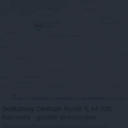
Leaflet
Stadia Maps
OpenMapTiles
OpenStreetMap
|
©
, ©
©
contributors
Delikatesy Centrum
Rynek 5, 64-530
Kaźmierz - gazetki promocyjne
Sprawdź aktualne gazetki promocyjne sieci sklepów