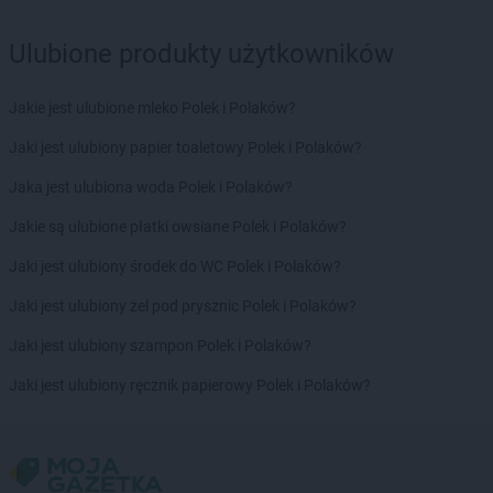
Delikatesy Centrum
Chęciny
Delikatesy Centrum
Chełm
Ulubione produkty użytkowników
Delikatesy Centrum
Chełm Śląski
Delikatesy Centrum
Chlewiska
Jakie jest ulubione mleko Polek i Polaków?
Delikatesy Centrum
Chłopice
Delikatesy Centrum
Chmielnik
Jaki jest ulubiony papier toaletowy Polek i Polaków?
Delikatesy Centrum
Chocianów
Jaka jest ulubiona woda Polek i Polaków?
Delikatesy Centrum
Chodzież
Delikatesy Centrum
Chojna
Jakie są ulubione płatki owsiane Polek i Polaków?
Delikatesy Centrum
Chojnów
Jaki jest ulubiony środek do WC Polek i Polaków?
Delikatesy Centrum
Chorkówka
Delikatesy Centrum
Chorzele
Jaki jest ulubiony żel pod prysznic Polek i Polaków?
Delikatesy Centrum
Chorzelów
Jaki jest ulubiony szampon Polek i Polaków?
Delikatesy Centrum
Chorzów
Delikatesy Centrum
Choszczno
Jaki jest ulubiony ręcznik papierowy Polek i Polaków?
Delikatesy Centrum
Cianowice Duże
Delikatesy Centrum
Cienin Kościelny
Delikatesy Centrum
Cieszanów
Delikatesy Centrum
Ciężkowice