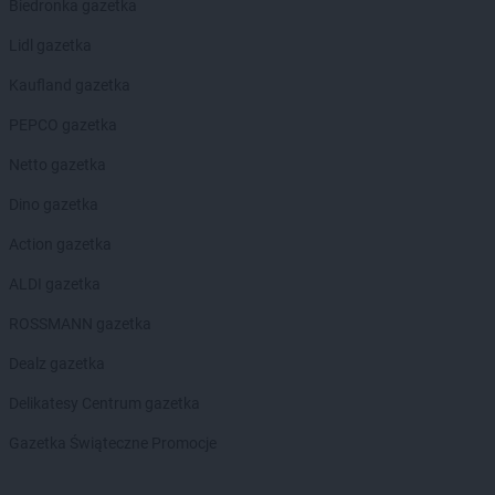
Biedronka gazetka
Delikatesy Centrum
Brzóza Stadnicka
Delikatesy Centrum
Brzozów
Lidl gazetka
Delikatesy Centrum
Brzyska
Kaufland gazetka
Delikatesy Centrum
Budy Głogowskie
Delikatesy Centrum
Budy Łańcuckie
PEPCO gazetka
Delikatesy Centrum
Bukowsko
Netto gazetka
Delikatesy Centrum
Busko-Zdrój
Delikatesy Centrum
Buszkowiczki
Dino gazetka
Delikatesy Centrum
Byczyna
Action gazetka
Delikatesy Centrum
Bydgoszcz
Delikatesy Centrum
Bystra Podhalańska
ALDI gazetka
Delikatesy Centrum
Bystry
ROSSMANN gazetka
Delikatesy Centrum
Bystrzyca Kłodzka
Delikatesy Centrum
Bytom
Dealz gazetka
Delikatesy Centrum
Cergowa
Delikatesy Centrum gazetka
Delikatesy Centrum
Cewice
Gazetka Świąteczne Promocje
Delikatesy Centrum
Chałupki
Delikatesy Centrum
Charsznica