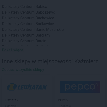
Delikatesy Centrum
Babica
Delikatesy Centrum
Baboszewo
Delikatesy Centrum
Bachowice
Delikatesy Centrum
Baćkowice
Delikatesy Centrum
Banie Mazurskie
Delikatesy Centrum
Barciany
Delikatesy Centrum
Barcin
Delikatesy Centrum
Barlinek
Pokaż więcej
Delikatesy Centrum
Bartoszyce
Delikatesy Centrum
Baruchowo
Inne sklepy w miejscowości Kaźmierz
Delikatesy Centrum
Barwałd Górny
Delikatesy Centrum
Zobacz wszystkie sklepy
Będzin
Delikatesy Centrum
Bejsce
Delikatesy Centrum
Bełchatów
Delikatesy Centrum
Bełżec
Delikatesy Centrum
Besko
Delikatesy Centrum
Bestwina
LEWIATAN
PEPCO
Delikatesy Centrum
Biadoliny Szlacheckie
4 gazetki
1 gazetka