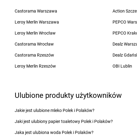
Żabka
Biała Druga
Żabka
Błażowa
Żabka
Biała Piska
Żabka
Blizne Łaszc
Castorama Warszawa
Action Szcze
Żabka
Biała Podlaska
Żabka
Bliżyn
Leroy Merlin Warszawa
PEPCO War
Żabka
Cedynia
Żabka
Chmielek
Leroy Merlin Wrocław
PEPCO Krak
Żabka
Cegłów
Żabka
Chmielnik
Żabka
Castorama Wrocław
Cekcyn
Żabka
Chmielno
Dealz Wars
Żabka
Ceków
Żabka
Chobienice
Castorama Rzeszów
Dealz Gdańs
Żabka
Celestynów
Żabka
Choceń
Żabka
Leroy Merlin Rzeszów
Cerekwica
Żabka
Chocianów
OBI Lublin
Żabka
Cerkwica
Żabka
Chociszewo
Żabka
Cewice
Żabka
Chociwel
Żabka
Chabówka
Żabka
Choczewo
Ulubione produkty użytkowników
Żabka
Chałupki
Żabka
Chocznia
Żabka
Charzykowy
Żabka
Chodzież
Żabka
Charzyno
Żabka
Chojęcin
Jakie jest ulubione mleko Polek i Polaków?
Żabka
Chęciny
Żabka
Chojna
Jaki jest ulubiony papier toaletowy Polek i Polaków?
Żabka
Chełm
Żabka
Chojnice
Żabka
Chełm Śląski
Żabka
Chojniczki
Jaka jest ulubiona woda Polek i Polaków?