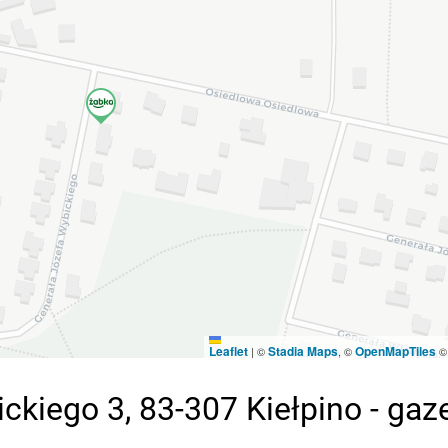
Leaflet
Stadia Maps
OpenMapTiles
|
©
, ©
kiego 3, 83-307 Kiełpino - gaz