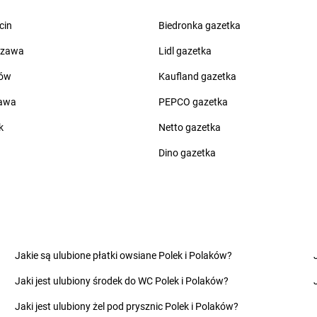
Żabka
Borne Sulinowo
Żabka
Brze
zyńskiego
Żabka
Boronów
Żabka
Brzeź
cin
Biedronka gazetka
Żabka
Borowa
Żabka
Brzeź
szawa
Lidl gazetka
Żabka
Chotomów
Żabka
Ciesz
ów
Kaufland gazetka
Żabka
Chróścice
Żabka
Ciężk
zawa
Żabka
Chruściele
PEPCO gazetka
Żabka
Cisie
Żabka
Chruszczobród
Żabka
Cisna
k
Netto gazetka
Żabka
Chrzanów
Żabka
Cmol
Żabka
Chrzanów Duży
Dino gazetka
Żabka
Cybi
Żabka
Chrząstawa Mała
Żabka
Cybul
Żabka
Chudów
Żabka
Czac
Żabka
Chwaszczyno
Żabka
Czani
Żabka
Chyby
Żabka
Czapl
Żabka
Chylice
Żabka
Czap
Żabka
Ciągowice
Żabka
Czar
Jakie są ulubione płatki owsiane Polek i Polaków?
Żabka
Ciasna
Żabka
Czarn
Jaki jest ulubiony środek do WC Polek i Polaków?
Żabka
Ciążeń
Żabka
Czar
Żabka
Cibórz
Żabka
Czarn
Jaki jest ulubiony żel pod prysznic Polek i Polaków?