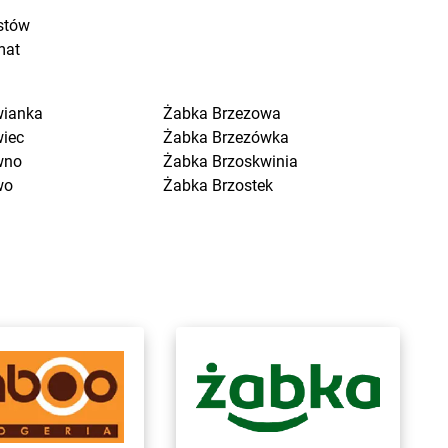
stów
mat
wianka
Żabka
Brzezowa
wiec
Żabka
Brzezówka
wno
Żabka
Brzoskwinia
wo
Żabka
Brzostek
a Kościelna
Żabka
Brzoza
cin Duży
Żabka
Brzozów
ygniew
Żabka
Brzozówka
ytuchom
Żabka
Bucz
 Wola
Żabka
Buczkowice
n
Żabka
Budziechów
ce
Żabka
Budziszewice
iewo
Żabka
Budzów
sk
Żabka
Budzyń
na
Żabka
Bujaków