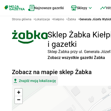
Najnowsze gazetki
Sklepy
Hit
Strona główna
>
Lokalizacje
>
Kiełpino
>
Żabka
>
Generała Józefa Wybick
Sklep Żabka Kiełp
i gazetki
Sklep Żabka przy ul. Generała Józef
Zobacz wszystkie gazetki Żabka
Zobacz na mapie sklep Żabka
Znajdź moją lokalizację
+
−