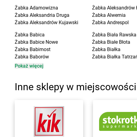
Żabka
Adamowizna
Żabka
Aleksandrów 
Żabka
Aleksandria Druga
Żabka
Alwernia
Żabka
Aleksandrów Kujawski
Żabka
Andrespol
Żabka
Babica
Żabka
Biała Rawska
Żabka
Babice Nowe
Żabka
Białe Błota
Żabka
Babimost
Żabka
Białka
Żabka
Baborów
Żabka
Białka Tatrza
Żabka
Baboszewo
Żabka
Białobrzegi
Pokaż więcej
Żabka
Bachowice
Żabka
Białogard
Żabka
Bądkowo
Żabka
Białogóra
Inne sklepy w miejscowości
Żabka
Bąków
Żabka
Białośliwie
Żabka
Bałtów
Żabka
Białowieża
Żabka
Banino
Żabka
Biały Dunajec
Żabka
Baniocha
Żabka
Białystok
Żabka
Baranowo
Żabka
Bibice
Żabka
Barcin
Żabka
Biczyce Doln
Żabka
Barczewo
Żabka
Biecz