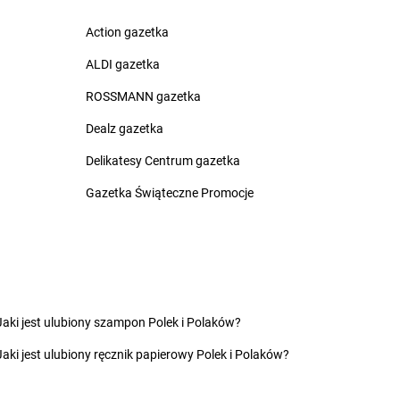
zna
nica
Action gazetka
nio
ALDI gazetka
yn
Żabka
Czekanka
ROSSMANN gazetka
owice
Żabka
Czekanów
c
Dealz gazetka
Żabka
Czeladź
Żabka
Czempiń
Delikatesy Centrum gazetka
as
Żabka
Czerlejno
nka
Gazetka Świąteczne Promocje
Żabka
Czermin
ice Duże
Żabka
Czerna
z
Żabka
Czernica
ec
Żabka
Czernichów
inek
Żabka
Czerniec
ury
Żabka
Czernikowo
ków
Żabka
Czersk
Jaki jest ulubiony szampon Polek i Polaków?
a Białostocka
Żabka
Czerwieńsk
Jaki jest ulubiony ręcznik papierowy Polek i Polaków?
na Dąbrówka
Żabka
Czerwionka-Leszczyny
a Wieś
Żabka
Czerwonak