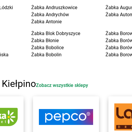
Łódzki
Żabka
Andruszkowice
Żabka
Augu
Żabka
Andrychów
Żabka
Auto
Żabka
Antonie
Żabka
Blok Dobryszyce
Żabka
Boro
Żabka
Błonie
Żabka
Boró
Żabka
Bobolice
Żabka
Boró
ńska
Żabka
Bobolin
Żabka
Boro
Żabka
Bobowa
Żabka
Boruj
Żabka
Bobrek
Żabka
Borzę
Żabka
Bobrowniki
Żabka
Borz
 Kiełpino
Żabka
Bochnia
Żabka
Borz
Zobacz wszystkie sklepy
Żabka
Bodzechów
Żabka
Boża
Żabka
Bodzentyn
Żabka
Brali
Żabka
Bogatki
Żabka
Brani
Żabka
Bogatynia
Żabka
Bran
e
Żabka
Bogdaniec
Żabka
Brań
Żabka
Bogdanowo
Żabka
Bren