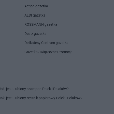
Action gazetka
JASMIN
Poznań
JASMIN
Przysucha
ALDI gazetka
ROSSMANN gazetka
JASMIN
Swarzędz
DROGERIE JASMIN
Szubin
Dealz gazetka
JASMIN
Szamotuły
DROGERIE JASMIN
Szydłowiec
Delikatesy Centrum gazetka
JASMIN
Szczucin
Gazetka Świąteczne Promocje
JASMIN
Świdwin
JASMIN
Wrocław
DROGERIE JASMIN
Wyszogród
Jaki jest ulubiony szampon Polek i Polaków?
JASMIN
Wschowa
Jaki jest ulubiony ręcznik papierowy Polek i Polaków?
JASMIN
Żychlin
DROGERIE JASMIN
Żywiec