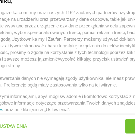
niku,
jagazetka.com, my oraz naszych 1162 zaufanych partnerów uzyskuj
cje na urządzeniu oraz przetwarzamy dane osobowe, takie jak unika
je wysyłane przez urządzenie czy dane przeglądania w celu zapewn
klam, wybór spersonalizowanych treści, pomiar reklam i treści, bad
 zgodą Użytkownika my i Zaufani Partnerzy możemy używać dokład
 innych miastach
az aktywnie skanować charakterystykę urządzenia do celów identyfi
ść, prosimy o zgodę na korzystanie z tych technologii poprzez klikn
Andrychów
a i zawsze możesz ją zmienić/wycofać klikając przycisk ustawień pr
ogu strony
Bełżyce
DROGERIE JASMIN
Bieruń
DROGERIE 
rzetwarzania danych nie wymagają zgody użytkownika, ale masz praw
. Preferencje będą miały zastosowania tylko na tej witrynie.
Biała
DROGERIE JASMIN
Biłgoraj
DROGERIE 
szymi informacjami, abyś mógł świadomie i komfortowo korzystać z
Czarna
gółowe informacje dotyczące przetwarzania Twoich danych znajdzi
es
oraz po kliknięciu w „Ustawienia”.
Dąbrowa
DROGERIE JASMIN
Damasławek
DROGERIE 
Pomorskie
USTAWIENIA