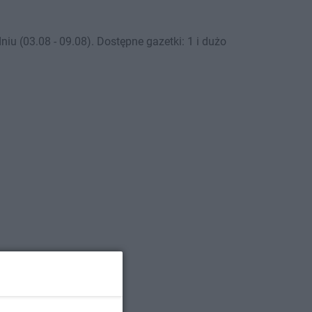
 (03.08 - 09.08). Dostępne gazetki: 1 i dużo