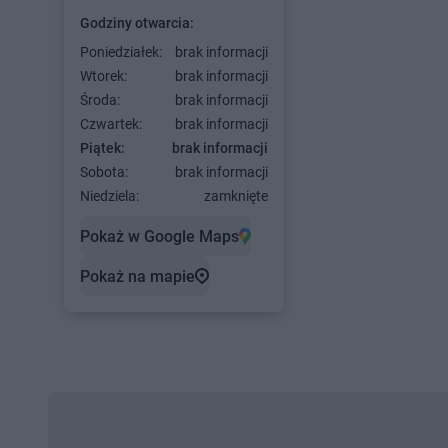
Godziny otwarcia:
Poniedziałek:
brak informacji
Wtorek:
brak informacji
Środa:
brak informacji
Czwartek:
brak informacji
Piątek:
brak informacji
Sobota:
brak informacji
Niedziela:
zamknięte
Pokaż w Google Maps
Pokaż na mapie