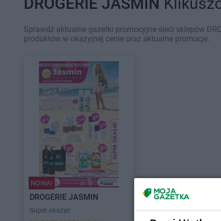
DROGERIE JASMIN
Klikuszo
Sprawdź aktualne gazetki promocyjne sieci sklepów DRO
produktów w okazyjnej cenie oraz aktualne promocje.
NOWA!
DROGERIE JASMIN
Super okazje!