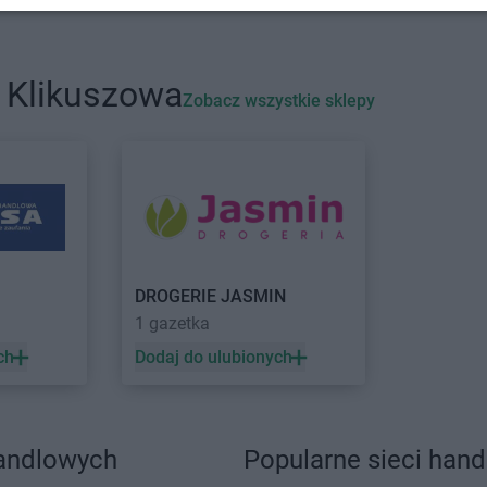
Golina
DROGERIE JASMIN
Góra
DROGERIE 
Puławska
DROGERIE 
Jordanów
 Klikuszowa
Zobacz wszystkie sklepy
Kielce
DROGERIE JASMIN
Koło
DROGERIE 
Kiełpino
DROGERIE JASMIN
Konin
Odrą
Klikuszowa
DROGERIE JASMIN
Koronowo
DROGERIE 
Kłodawa
DROGERIE JASMIN
Kościan
DROGERIE 
Kłodzko
DROGERIE 
Lubartów
DROGERIE JASMIN
1 gazetka
Mokrzesz
ch
Dodaj do ulubionych
Muszyna
Nasielsk
DROGERIE JASMIN
Nowy Dwór
Gdański
handlowych
Popularne sieci han
Olesno
DROGERIE JASMIN
Olsztyn
DROGERIE 