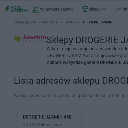
Najnowsze gazetki
Sklepy
Hit
Strona główna
>
Lokalizacje
>
Klikuszowa
>
DROGERIE JASMIN
Sklepy DROGERIE JA
W tym miejscu znajdziesz wszystkie ad
DROGERIE JASMIN oraz najnowsze promoc
Zobacz wszystkie gazetki DROGERIE 
Lista adresów sklepu DROG
W miejscowości Klikuszowa znajdziesz obecnie 1 skle
DROGERIE JASMIN
45B
34-404 Klikuszowa