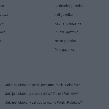
cin
Biedronka gazetka
Pilchowice
DROGERIE JASMIN
Polkowice
DROGERIE 
Police
DROGERIE JASMIN
Popielów
DROGERIE 
szawa
Lidl gazetka
Radziejów
ów
Kaufland gazetka
Słomniki
DROGERIE JASMIN
Stalowa
DROGERIE 
zawa
PEPCO gazetka
Słupca
Wola
DROGERIE 
k
Netto gazetka
Spytkowice
DROGERIE JASMIN
Stęszew
DROGERIE 
Dino gazetka
Śmigiel
DROGERIE JASMIN
Świdnica
DROGERIE 
Toruń
Więcbork
DROGERIE JASMIN
Wieruszów
DROGERIE 
Jakie są ulubione płatki owsiane Polek i Polaków?
Wiele
DROGERIE JASMIN
Wolin
DROGERIE 
Jaki jest ulubiony środek do WC Polek i Polaków?
Zator
Jaki jest ulubiony żel pod prysznic Polek i Polaków?
Żórawina
DROGERIE JASMIN
Żuromin
DROGERIE 