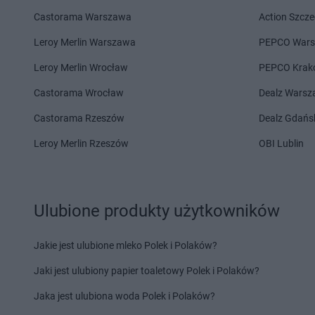
Castorama Warszawa
Action Szcze
DROGERIE JASMIN
Pępowo
DROGERIE JASMIN
DROGERIE JASMIN
Pieńsk
DROGERIE JASMIN
Leroy Merlin Warszawa
PEPCO War
DROGERIE JASMIN
Raba Wyżna
DROGERIE JASMIN
Leroy Merlin Wrocław
PEPCO Krak
DROGERIE JASMIN
Sarbinowo
DROGERIE JASMIN
Castorama Wrocław
Dealz Wars
DROGERIE JASMIN
Skąpe
DROGERIE JASMIN
Castorama Rzeszów
Dealz Gdańs
DROGERIE JASMIN
Sławków
DROGERIE JASMIN
Leroy Merlin Rzeszów
OBI Lublin
DROGERIE JASMIN
Ścinawa
DROGERIE JASMIN
DROGERIE JASMIN
Tczew
DROGERIE JASMIN
Ulubione produkty użytkowników
DROGERIE JASMIN
Ułęż
DROGERIE JASMIN
Węgierska
DROGERIE JASMIN
Jakie jest ulubione mleko Polek i Polaków?
Górka
DROGERIE JASMIN
Jaki jest ulubiony papier toaletowy Polek i Polaków?
DROGERIE JASMIN
Zalewo
DROGERIE JASMIN
Jaka jest ulubiona woda Polek i Polaków?
DROGERIE JASMIN
Żmigród
DROGERIE JASMIN