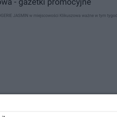
wa - gazetki promocyjne
GERIE JASMIN w miejscowości Klikuszowa ważne w tym tygodniu