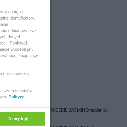
emy dostęp i
lne identyfikatory,
iania
anie odbiorców oraz
nych danych
kacji. Ponieważ
ięcie „Akceptuję”.
ywatności znajdujący
JASMIN
Bolesławiec
o sprzeciwić się
JASMIN
Bolków
 naszych serwisów
esz w
Polityce
JASMIN
Drawsko
DROGERIE JASMIN
Drezdenko
Akceptuję