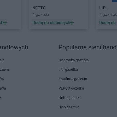
Kaufland
Świecie
Kaufland
Św
NETTO
LIDL
 Góry
Kaufland
Tomaszów Mazowiecki
Kaufland
Tu
4 gazetki
5 gazetek
Kaufland
Toruń
Kaufland
Ty
ch
Dodaj do ulubionych
Dodaj do
Kaufland
Włocławek
Kaufland
Wr
Kaufland
Wodzisław Śląski
Kaufland
Wr
Kaufland
Wołomin
Kaufland
Wy
handlowych
Popularne sieci han
Kaufland
Zawiercie
Kaufland
Zg
Kaufland
Zduńska Wola
Kaufland
Zi
cin
Biedronka gazetka
Kaufland
Żory
Kaufland
Ży
szawa
Lidl gazetka
ów
Kaufland gazetka
zawa
PEPCO gazetka
k
Netto gazetka
Dino gazetka