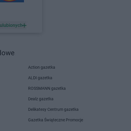
inoujście
rek
chy
 ulubionych
ocław
ześnia
szków
dlowe
orzelec
elona Góra
Action gazetka
rardów
Kaufland
Żywiec
ALDI gazetka
ROSSMANN gazetka
Dealz gazetka
Delikatesy Centrum gazetka
Gazetka Świąteczne Promocje