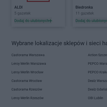
Kaufland
Świdnica
Kaufland
Świdnik
ALDI
Biedronka
Kaufland
Tarnobrzeg
Kaufland
Tarnowskie
5 gazetek
11 gazetek
Kaufland
Tarnów
Kaufland
Tczew
Dodaj do ulubionych
Dodaj do ulubiony
Kaufland
Wągrowiec
Kaufland
Warszawa
Kaufland
Wałbrzych
Kaufland
Wejherowo
Kaufland
Wałcz
Kaufland
Wieluń
Wybrane lokalizacje sklepów i sieci 
Kaufland
Ząbki
Kaufland
Zabrze
Kaufland
Ząbkowice Śląskie
Kaufland
Zamość
Castorama Warszawa
Action Szcze
Kaufland
Żagań
Kaufland
Żary
Leroy Merlin Warszawa
PEPCO War
Leroy Merlin Wrocław
PEPCO Krak
Castorama Wrocław
Dealz Wars
Castorama Rzeszów
Dealz Gdańs
Leroy Merlin Rzeszów
OBI Lublin