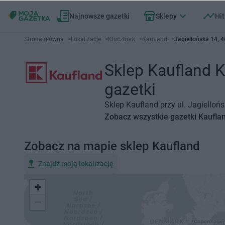
Najnowsze gazetki
Sklepy
Hit
Strona główna
>
Lokalizacje
>
Kluczbork
>
Kaufland
>
Jagiellońska 14, 
Sklep Kaufland K
gazetki
Sklep Kaufland przy ul. Jagielloń
Zobacz wszystkie gazetki Kaufla
Zobacz na mapie sklep Kaufland
Znajdź moją lokalizację
+
−