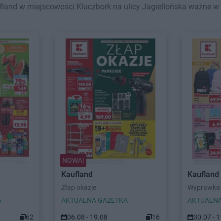
land w miejscowości Kluczbork na ulicy Jagiellońska ważne w ty
NOWA!
Kaufland
Kaufland
Złap okazje
Wyprawka 
A
AKTUALNA GAZETKA
AKTUALNA
62
06.08 - 19.08
16
30.07 - 