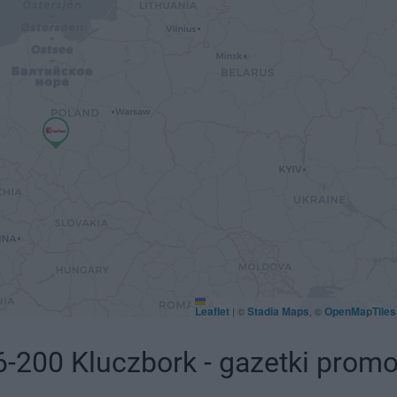
Leaflet
Stadia Maps
OpenMapTiles
|
©
, ©
6-200 Kluczbork - gazetki prom