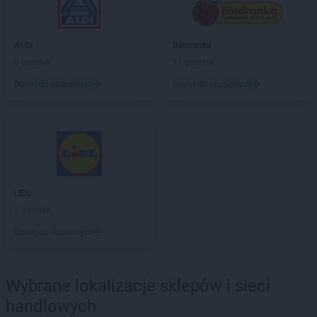
LEWIATAN
Bielsk
LEWIATAN
Bielsko-Biała
LEWIATAN
Bieńkowice
ALDI
Biedronka
LEWIATAN
Bierawa
6 gazetek
11 gazetek
LEWIATAN
Biernatki
Dodaj do ulubionych
Dodaj do ulubionych
LEWIATAN
Bieruń
LEWIATAN
Bierzewice
LEWIATAN
Biesal
LEWIATAN
Bieżuń
LEWIATAN
Bilcza
LEWIATAN
Biłgoraj
LEWIATAN
LIDL
Biórków Wielki
LEWIATAN
5 gazetek
Biskupice
LEWIATAN
Biskupie-Kolonia
Dodaj do ulubionych
LEWIATAN
Biskupiec
LEWIATAN
Biszcza
LEWIATAN
Bisztynek
Wybrane lokalizacje sklepów i sieci
LEWIATAN
Bładnice Dolne
handlowych
LEWIATAN
Błażek