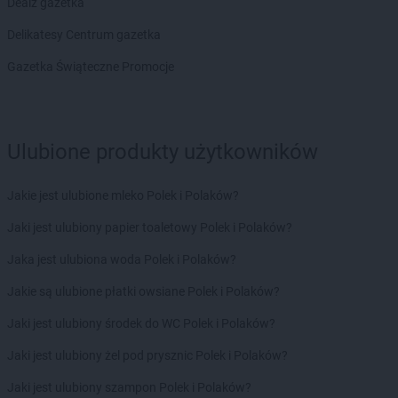
Dealz gazetka
LEWIATAN
Brenna
LEWIATAN
Brenno
Delikatesy Centrum gazetka
LEWIATAN
Brodnica
Gazetka Świąteczne Promocje
LEWIATAN
Brodnica Górna
LEWIATAN
Brodowe Łąki
LEWIATAN
Brożec
LEWIATAN
Brudzeń Duży
Ulubione produkty użytkowników
LEWIATAN
Brudzew
LEWIATAN
Brudzowice
Jakie jest ulubione mleko Polek i Polaków?
LEWIATAN
Brusy
LEWIATAN
Brwilno
Jaki jest ulubiony papier toaletowy Polek i Polaków?
LEWIATAN
Brzeg
Jaka jest ulubiona woda Polek i Polaków?
LEWIATAN
Brzemiona
LEWIATAN
Brześć Kujawski
Jakie są ulubione płatki owsiane Polek i Polaków?
LEWIATAN
Brzesko
Jaki jest ulubiony środek do WC Polek i Polaków?
LEWIATAN
Brzeziny
LEWIATAN
Brzeziny-Kolonia
Jaki jest ulubiony żel pod prysznic Polek i Polaków?
LEWIATAN
Brzeźnica
Jaki jest ulubiony szampon Polek i Polaków?
LEWIATAN
Brzeźno