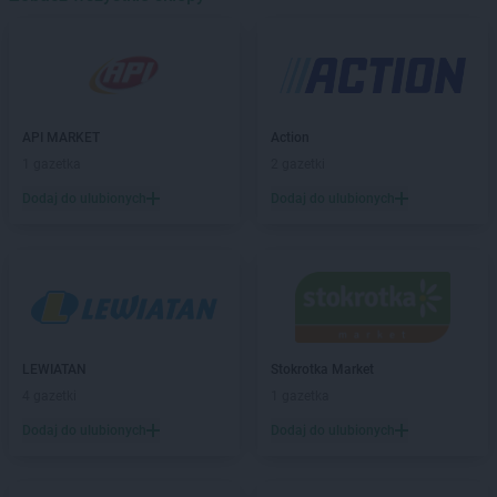
LEWIATAN
Baligród
LEWIATAN
Balin
LEWIATAN
Banino
LEWIATAN
Baranowo
LEWIATAN
Barcino
API MARKET
Action
LEWIATAN
Barczewo
1 gazetka
2 gazetki
LEWIATAN
Bargłów Kościelny
Dodaj do ulubionych
Dodaj do ulubionych
LEWIATAN
Barlinek
LEWIATAN
Bartniczka
LEWIATAN
Bartoszyce
LEWIATAN
Barwałd Dolny
LEWIATAN
Barwice
LEWIATAN
Batorz
LEWIATAN
Bębło
LEWIATAN
Stokrotka Market
LEWIATAN
Będzin
4 gazetki
1 gazetka
LEWIATAN
Bejsce
Dodaj do ulubionych
Dodaj do ulubionych
LEWIATAN
Bełk
LEWIATAN
Bełżyce