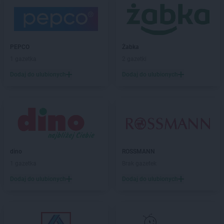
LEWIATAN
Benice
LEWIATAN
Bęsia
LEWIATAN
Bestwina
LEWIATAN
Bestwinka
PEPCO
Żabka
LEWIATAN
Biadoliny Szlacheckie
1 gazetka
2 gazetki
LEWIATAN
Biała
LEWIATAN
Biała Druga
Dodaj do ulubionych
Dodaj do ulubionych
LEWIATAN
Biała Piska
LEWIATAN
Biała Podlaska
LEWIATAN
Białaczów
LEWIATAN
Białka Tatrzańska
LEWIATAN
Białobłocie
LEWIATAN
Białobrzegi
dino
ROSSMANN
LEWIATAN
Białogóra
1 gazetka
Brak gazetek
LEWIATAN
Białopole
Dodaj do ulubionych
Dodaj do ulubionych
LEWIATAN
Biały Bór
LEWIATAN
Biały Kościół
LEWIATAN
Białystok
LEWIATAN
Bielkówko