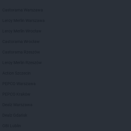
LEWIATAN
Blizne
Castorama Warszawa
LEWIATAN
Bobolice
LEWIATAN
Bobrek
Leroy Merlin Warszawa
LEWIATAN
Bobrowa
Leroy Merlin Wrocław
LEWIATAN
Bobrowniki
LEWIATAN
Bochnia
Castorama Wrocław
LEWIATAN
Bodzanów
Castorama Rzeszów
LEWIATAN
Bodzechów
LEWIATAN
Bodzentyn
Leroy Merlin Rzeszów
LEWIATAN
Bogumiłowice
Action Szczecin
LEWIATAN
Bojano
LEWIATAN
Bojszowy
PEPCO Warszawa
LEWIATAN
Bolechowice
PEPCO Kraków
LEWIATAN
Bolesław
LEWIATAN
Bolesławiec
Dealz Warszawa
LEWIATAN
Bolestraszyce
Dealz Gdańsk
LEWIATAN
Boleszkowice
LEWIATAN
Bolków
OBI Lublin