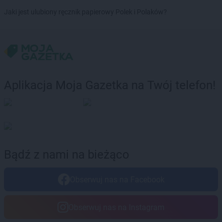
LEWIATAN
Brzostowiec
Jaki jest ulubiony ręcznik papierowy Polek i Polaków?
LEWIATAN
Brzozie
LEWIATAN
Brzozów Stary
LEWIATAN
Brzozowica Duża
LEWIATAN
Brzyszów
LEWIATAN
Buczkowice
LEWIATAN
Budry
Aplikacja Moja Gazetka na Twój telefon!
LEWIATAN
Budy Kozickie
LEWIATAN
Budzisław Kościelny
LEWIATAN
Budzów
LEWIATAN
Budzyń
LEWIATAN
Buk
LEWIATAN
Buków
Bądź z nami na bieżąco
LEWIATAN
Bukowiec
LEWIATAN
Bukowo
Obserwuj nas na Facebook
LEWIATAN
Bulkowo
LEWIATAN
Bulowice
Obserwuj nas na Instagram
LEWIATAN
Burzec