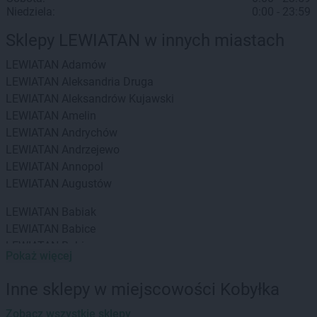
Niedziela:
0:00 - 23:59
Sklepy LEWIATAN w innych miastach
LEWIATAN
Adamów
LEWIATAN
Aleksandria Druga
LEWIATAN
Aleksandrów Kujawski
LEWIATAN
Amelin
LEWIATAN
Andrychów
LEWIATAN
Andrzejewo
LEWIATAN
Annopol
LEWIATAN
Augustów
LEWIATAN
Babiak
LEWIATAN
Babice
LEWIATAN
Babin
Pokaż więcej
LEWIATAN
Baborów
LEWIATAN
Baboszewo
Inne sklepy w miejscowości Kobyłka
LEWIATAN
Baciuty
LEWIATAN
Zobacz wszystkie sklepy
Bąkowo