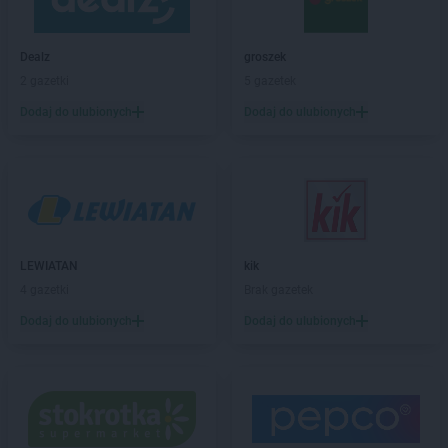
arhelan
Klepacze
arhelan
Kleszczele
Dealz
groszek
arhelan
Knyszyn
2 gazetki
5 gazetek
arhelan
Kolno
Dodaj do ulubionych
Dodaj do ulubionych
arhelan
Konstantynów
arhelan
Kotuń
arhelan
Krynki
arhelan
Łapy
arhelan
Łomża
LEWIATAN
kik
arhelan
Lipsk
4 gazetki
Brak gazetek
arhelan
Małkinia Górna
Dodaj do ulubionych
Dodaj do ulubionych
arhelan
Miastkowo
arhelan
Michałowo
arhelan
Mielnik
arhelan
Milejczyce
arhelan
Mońki