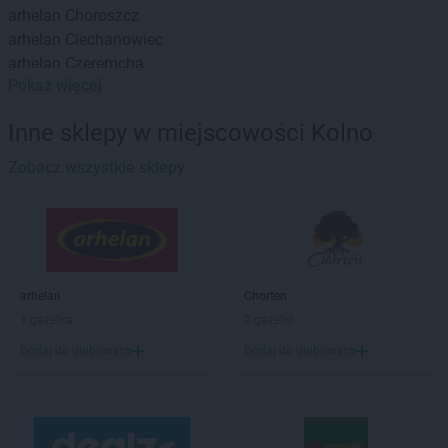
arhelan
Choroszcz
arhelan
Ciechanowiec
arhelan
Czeremcha
Pokaż więcej
arhelan
Czyżew
arhelan
Drohiczyn
Inne sklepy w miejscowości Kolno
arhelan
Zobacz wszystkie sklepy
Ełk
arhelan
Grabówka
arhelan
Grajewo
arhelan
Gródek
arhelan
Hajnówka
arhelan
Chorten
arhelan
Hipolitów
1 gazetka
2 gazetki
Dodaj do ulubionych
Dodaj do ulubionych
arhelan
Janów
arhelan
Jasionówka
arhelan
Józefów
arhelan
Juchnowiec Górny