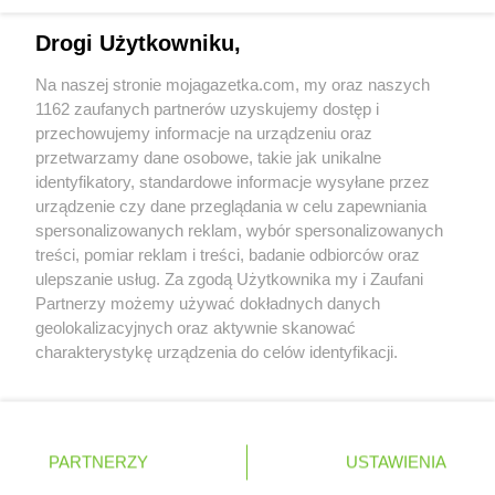
Napisz do nas:
support@mojagazetka.com
Drogi Użytkowniku,
Współpraca z nami
Na naszej stronie mojagazetka.com, my oraz naszych
Zobacz szczegóły
1162 zaufanych partnerów uzyskujemy dostęp i
Retail Radar – analiza rynku
przechowujemy informacje na urządzeniu oraz
przetwarzamy dane osobowe, takie jak unikalne
identyfikatory, standardowe informacje wysyłane przez
Wasze ulubione produkty
urządzenie czy dane przeglądania w celu zapewniania
spersonalizowanych reklam, wybór spersonalizowanych
Regulamin serwisu i polityka prywatności
treści, pomiar reklam i treści, badanie odbiorców oraz
ulepszanie usług. Za zgodą Użytkownika my i Zaufani
Mapa strony
Partnerzy możemy używać dokładnych danych
geolokalizacyjnych oraz aktywnie skanować
Zawsze najnowsze gazetki w naszej
Wszystkie miasta z lokalizacjami sklepów
charakterystykę urządzenia do celów identyfikacji.
Ponieważ cenimy Twoją prywatność, prosimy o zgodę na
aplikacji
korzystanie z tych technologii poprzez kliknięcie
„Akceptuję”. Zgoda jest dobrowolna i zawsze możesz ją
+ 1,5 mln zadowolonych kupujących
zmienić/wycofać klikając przycisk ustawień prywatności
Polska
Czechy
Ukraina
Litwa
Słowacja
Rumunia
PARTNERZY
USTAWIENIA
znajdujący się w lewym dolnym rogu strony