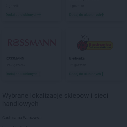
arhelan
2 gazetki
Sokółka
1 gazetka
arhelan
Sokoły
Dodaj do ulubionych
Dodaj do ulubionych
arhelan
Stare Juchy
arhelan
Stawiski
arhelan
Stok Lacki
arhelan
Suchowola
arhelan
Supraśl
arhelan
Suraż
ROSSMANN
Biedronka
arhelan
Suwałki
Brak gazetek
12 gazetek
arhelan
Szczuczyn
arhelan
Dodaj do ulubionych
Szepietowo
Dodaj do ulubionych
arhelan
Sztabin
arhelan
Terespol
Wybrane lokalizacje sklepów i sieci
handlowych
arhelan
Warszawa
arhelan
Wasilków
Castorama Warszawa
arhelan
Zabłudów