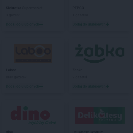
arhelan
Mordy
Stokrotka Supermarket
PEPCO
arhelan
Narew
3 gazetki
1 gazetka
arhelan
Narewka
Dodaj do ulubionych
Dodaj do ulubionych
arhelan
Niewodnica Kościelna
arhelan
Nowa Wieś Ełcka
arhelan
Nowe Piekuty
arhelan
Nurzec-Stacja
arhelan
Orla
arhelan
Orzysz
Laboo
Żabka
arhelan
Ostrów Lubelski
Brak gazetek
2 gazetki
Dodaj do ulubionych
Dodaj do ulubionych
arhelan
Piątnica Poduchowna
arhelan
Platerów
arhelan
Rajgród
arhelan
Rudka
arhelan
Siedlce
arhelan
dino
Siemiatycze
Delikatesy Centrum