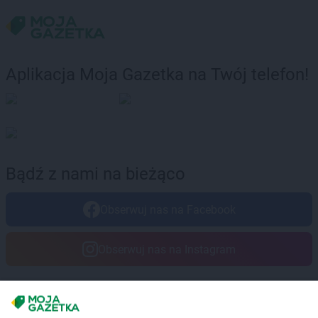
Aplikacja Moja Gazetka na Twój telefon!
Bądź z nami na bieżąco
Obserwuj nas na Facebook
Obserwuj nas na Instagram
Masz sugestie lub pytania?