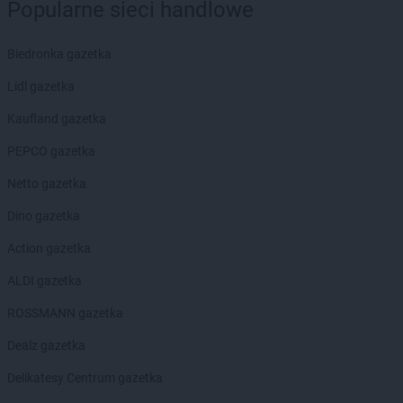
Popularne sieci handlowe
Biedronka gazetka
Lidl gazetka
Kaufland gazetka
PEPCO gazetka
Netto gazetka
Dino gazetka
Action gazetka
ALDI gazetka
ROSSMANN gazetka
Dealz gazetka
Delikatesy Centrum gazetka