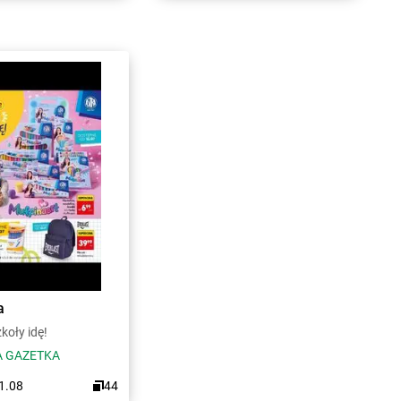
a
koły idę!
 GAZETKA
31.08
44