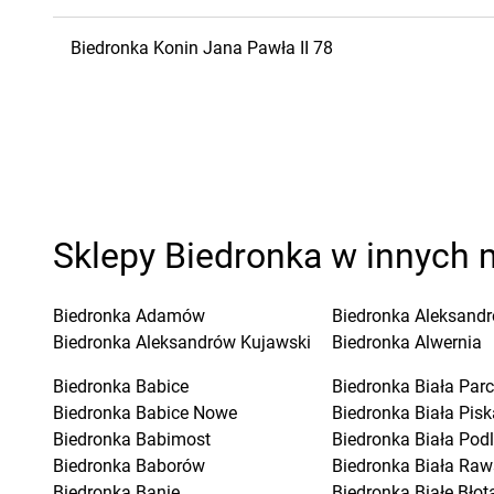
Biedronka
Konin
Jana Pawła II 78
Sklepy Biedronka w innych 
Biedronka
Adamów
Biedronka
Aleksandr
Biedronka
Aleksandrów Kujawski
Biedronka
Alwernia
Biedronka
Babice
Biedronka
Biała Parc
Biedronka
Babice Nowe
Biedronka
Biała Pisk
Biedronka
Babimost
Biedronka
Biała Pod
Biedronka
Baborów
Biedronka
Biała Raw
Biedronka
Banie
Biedronka
Białe Błot