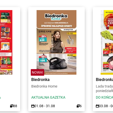
NOWA!
Biedronka
Biedronk
Biedronka Home
Lada trady
poniedział
A
AKTUALNA GAZETKA
DO KOŃCA
88
01.08 - 31.08
6
03.08 - 