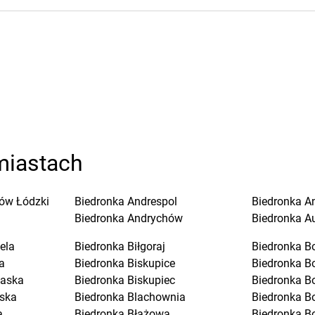
miastach
ów Łódzki
Biedronka
Andrespol
Biedronka
A
Biedronka
Andrychów
Biedronka
A
ela
Biedronka
Biłgoraj
Biedronka
B
a
Biedronka
Biskupice
Biedronka
B
laska
Biedronka
Biskupiec
Biedronka
B
ska
Biedronka
Blachownia
Biedronka
B
a
Biedronka
Błażowa
Biedronka
B