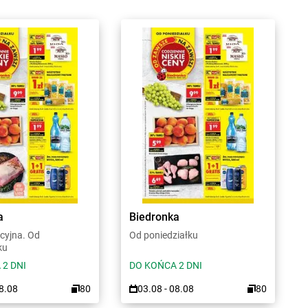
a
Biedronka
cyjna. Od
Od poniedziałku
ku
 2 DNI
DO KOŃCA 2 DNI
08.08
80
03.08 - 08.08
80