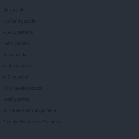
Kaufland
Nowy Tomyśl
Kaufland
Nysa
Lidl gazetka
Kaufland
Kaufland gazetka
Oborniki
Kaufland
Oława
PEPCO gazetka
Kaufland
Olecko
Kaufland
Netto gazetka
Olsztyn
Kaufland
Opoczno
Dino gazetka
Kaufland
Opole
Kaufland
Action gazetka
Ostróda
Kaufland
Ostrołęka
ALDI gazetka
Kaufland
Ostrów Mazowiecka
Kaufland
ROSSMANN gazetka
Ostrów Wielkopolski
Kaufland
Ostrowiec Świętokrzyski
Dealz gazetka
Kaufland
Oświęcim
Delikatesy Centrum gazetka
Kaufland
Pabianice
Gazetka Świąteczne Promocje
Kaufland
Parzniew
Kaufland
Piaseczno
Kaufland
Piastów