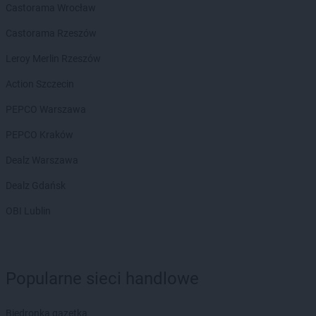
Castorama Wrocław
Kaufland
Lubin
Kaufland
Lublin
Castorama Rzeszów
Kaufland
Lubliniec
Leroy Merlin Rzeszów
Kaufland
Malbork
Action Szczecin
Kaufland
Mikołów
Kaufland
Mińsk Mazowiecki
PEPCO Warszawa
Kaufland
Mława
PEPCO Kraków
Kaufland
Mrągowo
Kaufland
Myślenice
Dealz Warszawa
Kaufland
Mysłowice
Dealz Gdańsk
Kaufland
Myszków
OBI Lublin
Kaufland
Namysłów
Kaufland
Niepołomice
Kaufland
Nowa Sól
Kaufland
Nowy Dwór Mazowiecki
Popularne sieci handlowe
Kaufland
Nowy Sącz
Kaufland
Nowy Targ
Biedronka gazetka