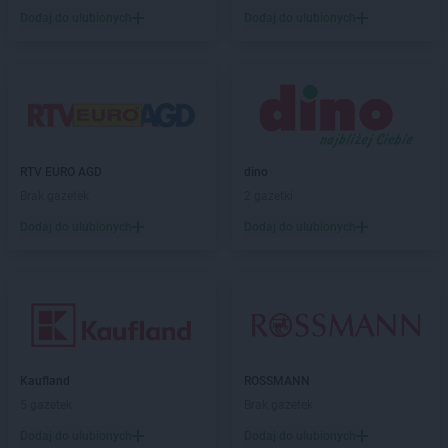
Kaufland
Kalisz
Dodaj do ulubionych
Dodaj do ulubionych
Kaufland
Kamienna Góra
Kaufland
Katowice
Kaufland
Kędzierzyn-Koźle
Kaufland
Kielce
Kaufland
Kluczbork
Kaufland
Knurów
RTV EURO AGD
dino
Kaufland
Koło
Brak gazetek
2 gazetki
Kaufland
Kołobrzeg
Kaufland
Dodaj do ulubionych
Konin
Dodaj do ulubionych
Kaufland
Końskie
Kaufland
Konstantynów Łódzki
Kaufland
Kościan
Kaufland
Kościerzyna
Kaufland
Koszalin
Kaufland
Kozienice
Kaufland
ROSSMANN
Kaufland
Kraków
5 gazetek
Brak gazetek
Kaufland
Krapkowice
Dodaj do ulubionych
Dodaj do ulubionych
Kaufland
Kraśnik