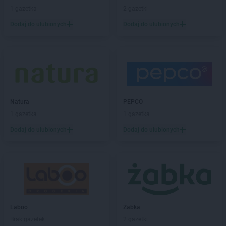
Kaufland
Gostynin
1 gazetka
2 gazetki
Kaufland
Grójec
Dodaj do ulubionych
Dodaj do ulubionych
Kaufland
Grudziądz
Kaufland
Gryfice
Kaufland
Hajnówka
Kaufland
Hrubieszów
Kaufland
Iława
Natura
PEPCO
Kaufland
Inowrocław
1 gazetka
1 gazetka
Kaufland
Jabłonna
Dodaj do ulubionych
Dodaj do ulubionych
Kaufland
Jarocin
Kaufland
Jarosław
Kaufland
Jasło
Kaufland
Jastrzębie-Zdrój
Kaufland
Jaworzno
Kaufland
Jedrzejow
Laboo
Żabka
Kaufland
Jelenia Góra
Brak gazetek
2 gazetki