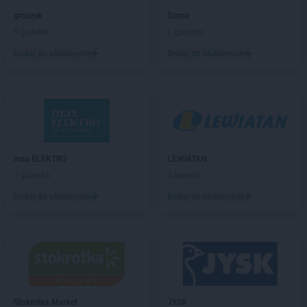
Kaufland
Ćwiklice
groszek
Gama
Kaufland
Dąbrowa Górnicza
5 gazetek
1 gazetka
Kaufland
Dębica
Dodaj do ulubionych
Dodaj do ulubionych
Kaufland
Dęblin
Kaufland
Dzierżoniów
Kaufland
Elbląg
Kaufland
Ełk
Kaufland
Garwolin
max ELEKTRO
LEWIATAN
Kaufland
Gdańsk
1 gazetka
4 gazetki
Kaufland
Gdynia
Dodaj do ulubionych
Dodaj do ulubionych
Kaufland
Giżycko
Kaufland
Gliwice
Kaufland
Głogów
Kaufland
Gniezno
Kaufland
Goleniów
Kaufland
Gorlice
Kaufland
Gorzów Wielkopolski
Stokrotka Market
JYSK