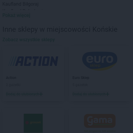
Kaufland
Biłgoraj
Kaufland
Bolesławiec
Pokaż więcej
Kaufland
Brodnica
Kaufland
Brzeg
Inne sklepy w miejscowości Końskie
Kaufland
Busko-Zdrój
Kaufland
Zobacz wszystkie sklepy
Bydgoszcz
Kaufland
Bytom
Kaufland
Bytów
Kaufland
Chełm
Kaufland
Chojnice
Action
Euro Sklep
Kaufland
Chorzów
2 gazetki
5 gazetek
Kaufland
Chrzanów
Kaufland
Chwałki
Dodaj do ulubionych
Dodaj do ulubionych
Kaufland
Ciechanów
Kaufland
Cieszyn
Kaufland
Czechowice-Dziedzice
Kaufland
Częstochowa