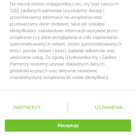
Na naszej stronie mojagazetka.com, my oraz naszych
Kaufland
Stargard
Zobacz szczegóły
1162 zaufanych partnerów uzyskujemy dostęp i
Kaufland
Strzelce Opolskie
Retail Radar – analiza rynku
przechowujemy informacje na urządzeniu oraz
Kaufland
Suwałki
przetwarzamy dane osobowe, takie jak unikalne
Kaufland
Swarzędz
identyfikatory, standardowe informacje wysyłane przez
Wasze ulubione produkty
Kaufland
Szczecin
urządzenie czy dane przeglądania w celu zapewniania
Kaufland
Szczecinek
spersonalizowanych reklam, wybór spersonalizowanych
Regulamin serwisu i polityka prywatności
Kaufland
Szczytno
treści, pomiar reklam i treści, badanie odbiorców oraz
ulepszanie usług. Za zgodą Użytkownika my i Zaufani
Mapa strony
Kaufland
Świdnica
Partnerzy możemy używać dokładnych danych
Kaufland
Świdnik
geolokalizacyjnych oraz aktywnie skanować
Zawsze najnowsze gazetki w naszej
Wszystkie miasta z lokalizacjami sklepów
Kaufland
Świecie
charakterystykę urządzenia do celów identyfikacji.
Ponieważ cenimy Twoją prywatność, prosimy o zgodę na
Kaufland
Świnoujście
aplikacji
korzystanie z tych technologii poprzez kliknięcie
Kaufland
Tarnobrzeg
„Akceptuję”. Zgoda jest dobrowolna i zawsze możesz ją
+ 1,5 mln zadowolonych kupujących
Kaufland
Tarnów
zmienić/wycofać klikając przycisk ustawień prywatności
Polska
Czechy
Ukraina
Litwa
Słowacja
Rumunia
PARTNERZY
USTAWIENIA
znajdujący się w lewym dolnym rogu strony
Kaufland
Tarnowskie Góry
Kaufland
Tczew
. Niektóre rodzaje przetwarzania danych nie wymagają
Kaufland
Tomaszów Mazowiecki
Akceptuję
zgody użytkownika, ale masz prawo sprzeciwić się
©
2026
Moja Gazetka Sp. z o.o.
Kaufland
Toruń