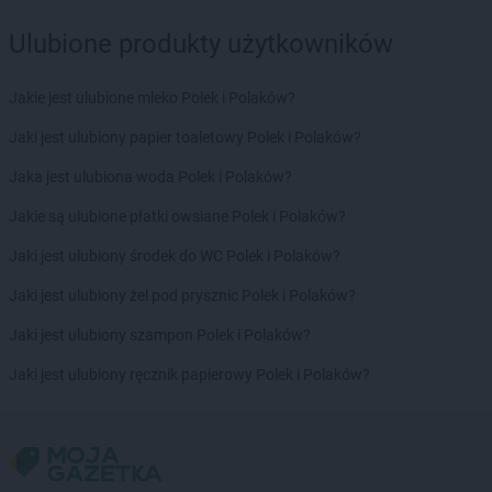
Kaufland
Piekary Śląskie
Ulubione produkty użytkowników
Kaufland
Piła
Kaufland
Piotrków Trybunalski
Jakie jest ulubione mleko Polek i Polaków?
Kaufland
Pisz
Kaufland
Pleszew
Jaki jest ulubiony papier toaletowy Polek i Polaków?
Kaufland
Płock
Jaka jest ulubiona woda Polek i Polaków?
Kaufland
Płońsk
Kaufland
Polkowice
Jakie są ulubione płatki owsiane Polek i Polaków?
Kaufland
Poznań
Jaki jest ulubiony środek do WC Polek i Polaków?
Kaufland
Prudnik
Kaufland
Przemyśl
Jaki jest ulubiony żel pod prysznic Polek i Polaków?
Kaufland
Pszczyna
Jaki jest ulubiony szampon Polek i Polaków?
Kaufland
Puławy
Jaki jest ulubiony ręcznik papierowy Polek i Polaków?
Kaufland
Racibórz
Kaufland
Radom
Kaufland
Radzionków
Kaufland
Radzyń Podlaski
Kaufland
Rawicz