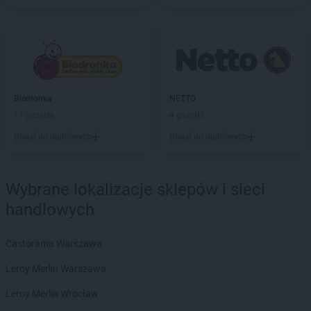
Kaufland
Krasnystaw
Kaufland
Krosno
Kaufland
Krotoszyn
Kaufland
Kutno
Kaufland
Kwidzyn
Biedronka
NETTO
Kaufland
Łask
11 gazetek
4 gazetki
Kaufland
Łódź
Dodaj do ulubionych
Dodaj do ulubionych
Kaufland
Łomża
Kaufland
Łowicz
Kaufland
Łuków
Wybrane lokalizacje sklepów i sieci
Kaufland
Lębork
handlowych
Kaufland
Legionowo
Kaufland
Legnica
Castorama Warszawa
Kaufland
Leszno
Leroy Merlin Warszawa
Kaufland
Limanowa
Kaufland
Lubań
Leroy Merlin Wrocław
Kaufland
Lubartów