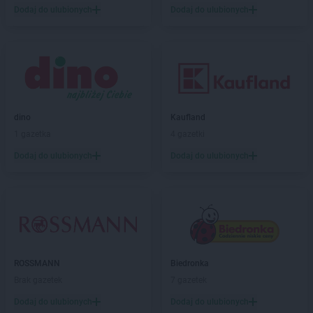
Kaufland
Gliwice
Dodaj do ulubionych
Dodaj do ulubionych
Kaufland
Głogów
Kaufland
Gniezno
Kaufland
Goleniów
Kaufland
Gorlice
Kaufland
Gorzów Wielkopolski
Kaufland
Gostynin
dino
Kaufland
Kaufland
Grójec
1 gazetka
4 gazetki
Kaufland
Grudziądz
Dodaj do ulubionych
Dodaj do ulubionych
Kaufland
Gryfice
Kaufland
Hajnówka
Kaufland
Hrubieszów
Kaufland
Iława
Kaufland
Inowrocław
ROSSMANN
Biedronka
Kaufland
Jabłonna
Brak gazetek
7 gazetek
Kaufland
Jarocin
Dodaj do ulubionych
Dodaj do ulubionych
Kaufland
Jarosław