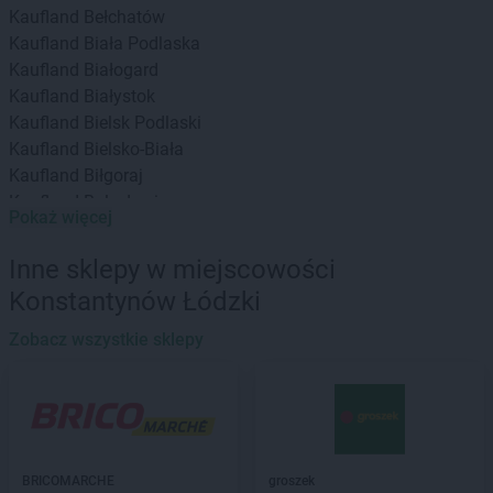
Kaufland
Bełchatów
Kaufland
Biała Podlaska
Kaufland
Białogard
Kaufland
Białystok
Kaufland
Bielsk Podlaski
Kaufland
Bielsko-Biała
Kaufland
Biłgoraj
Kaufland
Bolesławiec
Pokaż więcej
Kaufland
Brodnica
Kaufland
Brzeg
Inne sklepy w miejscowości
Kaufland
Busko-Zdrój
Konstantynów Łódzki
Kaufland
Bydgoszcz
Kaufland
Bytom
Zobacz wszystkie sklepy
Kaufland
Bytów
Kaufland
Chełm
Kaufland
Chojnice
Kaufland
Chorzów
Kaufland
BRICOMARCHE
Chrzanów
groszek