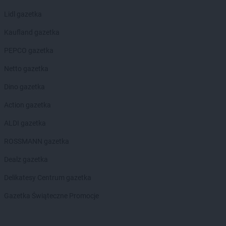
Kaufland
Legionowo
Lidl gazetka
Kaufland
Legnica
Kaufland
Leszno
Kaufland gazetka
Kaufland
Limanowa
PEPCO gazetka
Kaufland
Lubań
Kaufland
Lubartów
Netto gazetka
Kaufland
Lubin
Dino gazetka
Kaufland
Lublin
Kaufland
Lubliniec
Action gazetka
ALDI gazetka
Kaufland
Malbork
Kaufland
Mikołów
ROSSMANN gazetka
Kaufland
Mińsk Mazowiecki
Dealz gazetka
Kaufland
Mława
Kaufland
Mrągowo
Delikatesy Centrum gazetka
Kaufland
Myślenice
Gazetka Świąteczne Promocje
Kaufland
Mysłowice
Kaufland
Myszków