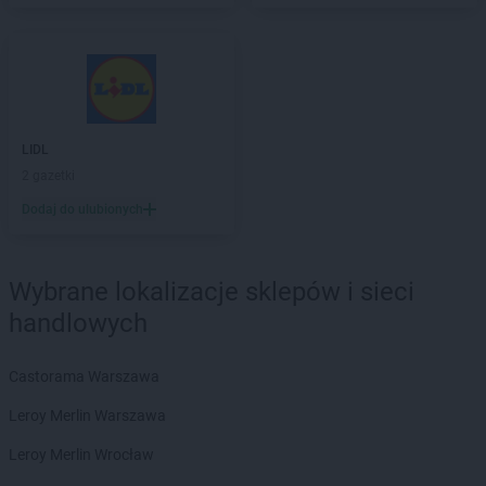
Kaufland
Jasło
Kaufland
Jastrzębie-Zdrój
Kaufland
Jaworzno
Kaufland
Jedrzejow
Kaufland
Jelenia Góra
LIDL
Kaufland
Kalisz
2 gazetki
Kaufland
Kamienna Góra
Dodaj do ulubionych
Kaufland
Katowice
Kaufland
Kędzierzyn-Koźle
Kaufland
Kielce
Wybrane lokalizacje sklepów i sieci
Kaufland
Kluczbork
handlowych
Kaufland
Knurów
Kaufland
Koło
Castorama Warszawa
Kaufland
Kołobrzeg
Kaufland
Konin
Leroy Merlin Warszawa
Kaufland
Końskie
Leroy Merlin Wrocław
Kaufland
Konstantynów Łódzki
Kaufland
Kościan