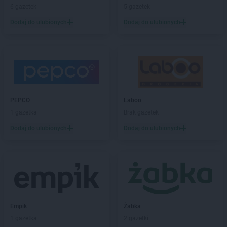
Kaufland
6 gazetek
Chwałki
5 gazetek
Kaufland
Ciechanów
Dodaj do ulubionych
Dodaj do ulubionych
Kaufland
Cieszyn
Kaufland
Czechowice-Dziedzice
Kaufland
Częstochowa
Kaufland
Ćwiklice
Kaufland
Dąbrowa Górnicza
PEPCO
Laboo
Kaufland
Dębica
1 gazetka
Brak gazetek
Kaufland
Dęblin
Dodaj do ulubionych
Dodaj do ulubionych
Kaufland
Dzierżoniów
Kaufland
Elbląg
Kaufland
Ełk
Kaufland
Garwolin
Kaufland
Gdańsk
Empik
Żabka
Kaufland
Gdynia
1 gazetka
2 gazetki
Kaufland
Giżycko