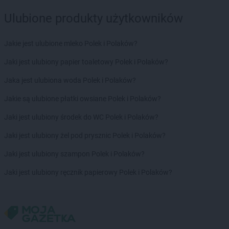
Kaufland
Namysłów
Kaufland
Ulubione produkty użytkowników
Niepołomice
Kaufland
Nowa Sól
Kaufland
Nowy Dwór Mazowiecki
Jakie jest ulubione mleko Polek i Polaków?
Kaufland
Nowy Sącz
Jaki jest ulubiony papier toaletowy Polek i Polaków?
Kaufland
Nowy Targ
Kaufland
Nowy Tomyśl
Jaka jest ulubiona woda Polek i Polaków?
Kaufland
Nysa
Jakie są ulubione płatki owsiane Polek i Polaków?
Kaufland
Oborniki
Jaki jest ulubiony środek do WC Polek i Polaków?
Kaufland
Oława
Kaufland
Olecko
Jaki jest ulubiony żel pod prysznic Polek i Polaków?
Kaufland
Olsztyn
Jaki jest ulubiony szampon Polek i Polaków?
Kaufland
Opoczno
Kaufland
Opole
Jaki jest ulubiony ręcznik papierowy Polek i Polaków?
Kaufland
Ostróda
Kaufland
Ostrołęka
Kaufland
Ostrów Mazowiecka
Kaufland
Ostrów Wielkopolski