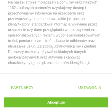
Kaufland
Puławy
Na naszej stronie mojagazetka.com, my oraz naszych
Zobacz szczegóły
1162 zaufanych partnerów uzyskujemy dostęp i
Retail Radar – analiza rynku
Kaufland
Racibórz
przechowujemy informacje na urządzeniu oraz
Kaufland
Radom
przetwarzamy dane osobowe, takie jak unikalne
Kaufland
Radzionków
identyfikatory, standardowe informacje wysyłane przez
Wasze ulubione produkty
urządzenie czy dane przeglądania w celu zapewniania
Kaufland
Radzyń Podlaski
spersonalizowanych reklam, wybór spersonalizowanych
Kaufland
Rawicz
Regulamin serwisu i polityka prywatności
treści, pomiar reklam i treści, badanie odbiorców oraz
Kaufland
Ruda Śląska
ulepszanie usług. Za zgodą Użytkownika my i Zaufani
Kaufland
Rumia
Mapa strony
Partnerzy możemy używać dokładnych danych
Kaufland
Rybnik
geolokalizacyjnych oraz aktywnie skanować
Kaufland
Rydułtowy
Zawsze najnowsze gazetki w naszej
Wszystkie miasta z lokalizacjami sklepów
charakterystykę urządzenia do celów identyfikacji.
Kaufland
Rzeszów
Ponieważ cenimy Twoją prywatność, prosimy o zgodę na
aplikacji
korzystanie z tych technologii poprzez kliknięcie
Kaufland
Sanok
„Akceptuję”. Zgoda jest dobrowolna i zawsze możesz ją
Kaufland
Siedlce
+ 1,5 mln zadowolonych kupujących
zmienić/wycofać klikając przycisk ustawień prywatności
Polska
Czechy
Ukraina
Litwa
Słowacja
Rumunia
PARTNERZY
USTAWIENIA
Kaufland
Siemianowice Śląskie
znajdujący się w lewym dolnym rogu strony
Kaufland
Sieradz
Kaufland
Skarżysko-Kamienna
. Niektóre rodzaje przetwarzania danych nie wymagają
Akceptuję
Kaufland
Skawina
zgody użytkownika, ale masz prawo sprzeciwić się
©
2026
Moja Gazetka Sp. z o.o.
Kontynuuj na stronie
takiemu przetwarzaniu. Preferencje będą miały
Kaufland
Skierniewice