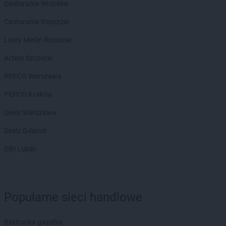
Castorama Wrocław
Kaufland
Kościerzyna
Castorama Rzeszów
Kaufland
Koszalin
Kaufland
Kozienice
Leroy Merlin Rzeszów
Kaufland
Kraków
Action Szczecin
Kaufland
Krapkowice
Kaufland
Kraśnik
PEPCO Warszawa
Kaufland
Krasnystaw
PEPCO Kraków
Kaufland
Krosno
Kaufland
Krotoszyn
Dealz Warszawa
Kaufland
Kutno
Dealz Gdańsk
Kaufland
Kwidzyn
OBI Lublin
Kaufland
Łask
Kaufland
Łódź
Kaufland
Łomża
Kaufland
Łowicz
Popularne sieci handlowe
Kaufland
Łuków
Kaufland
Lębork
Biedronka gazetka