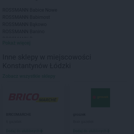
ROSSMANN
Babice Nowe
ROSSMANN
Babimost
ROSSMANN
Bąkowo
ROSSMANN
Banino
ROSSMANN
Baranowo
Pokaż więcej
ROSSMANN
Barcin
ROSSMANN
Barczewo
Inne sklepy w miejscowości
ROSSMANN
Barlinek
Konstantynów Łódzki
ROSSMANN
Bartoszyce
ROSSMANN
Barwice
Zobacz wszystkie sklepy
ROSSMANN
Będzin
ROSSMANN
Bełchatów
ROSSMANN
Bełżyce
ROSSMANN
Biała Piska
ROSSMANN
Biała Podlaska
BRICOMARCHE
groszek
ROSSMANN
Białe Błota
6 gazetek
Brak gazetek
ROSSMANN
Białka Tatrzańska
Dodaj do ulubionych
Dodaj do ulubionych
ROSSMANN
Białki