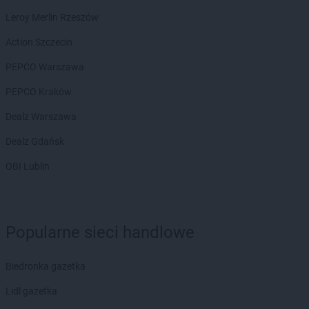
ROSSMANN
Chodzież
Leroy Merlin Rzeszów
ROSSMANN
Chojna
ROSSMANN
Chojnice
Action Szczecin
ROSSMANN
Chojnów
PEPCO Warszawa
ROSSMANN
Choroszcz
ROSSMANN
Chorzów
PEPCO Kraków
ROSSMANN
Choszczno
Dealz Warszawa
ROSSMANN
Chrzanów
ROSSMANN
Chwaszczyno
Dealz Gdańsk
ROSSMANN
Ciechanów
OBI Lublin
ROSSMANN
Ciechanowiec
ROSSMANN
Ciechocinek
ROSSMANN
Cieszyn
ROSSMANN
Czaplinek
Popularne sieci handlowe
ROSSMANN
Czarna
ROSSMANN
Czarna Białostocka
Biedronka gazetka
ROSSMANN
Czarne
ROSSMANN
Czarnków
Lidl gazetka
ROSSMANN
Czchów