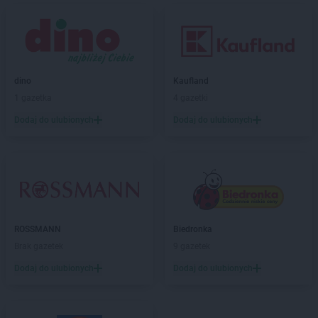
ROSSMANN
Bogatynia
ROSSMANN
Boguchwała
ROSSMANN
Boguszów-Gorce
ROSSMANN
Bolechowo
ROSSMANN
Bolesławiec
dino
Kaufland
ROSSMANN
Bolków
1 gazetka
4 gazetki
ROSSMANN
Bolszewo
ROSSMANN
Borek Wielkopolski
Dodaj do ulubionych
Dodaj do ulubionych
ROSSMANN
Braniewo
ROSSMANN
Brodnica
ROSSMANN
Brusy
ROSSMANN
Brwinów
ROSSMANN
Brzeg
ROSSMANN
Brzeg Dolny
ROSSMANN
Biedronka
ROSSMANN
Brześć Kujawski
Brak gazetek
9 gazetek
ROSSMANN
Brzesko
Dodaj do ulubionych
Dodaj do ulubionych
ROSSMANN
Brzeszcze
ROSSMANN
Brzeziny
ROSSMANN
Brzostek