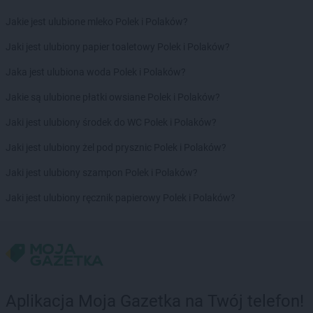
ROSSMANN
Dębno
Jakie jest ulubione mleko Polek i Polaków?
ROSSMANN
Debrzno
ROSSMANN
Dobczyce
Jaki jest ulubiony papier toaletowy Polek i Polaków?
ROSSMANN
Dobiegniew
Jaka jest ulubiona woda Polek i Polaków?
ROSSMANN
Dobra
ROSSMANN
Dobre Miasto
Jakie są ulubione płatki owsiane Polek i Polaków?
ROSSMANN
Dobrzyń nad Wisłą
Jaki jest ulubiony środek do WC Polek i Polaków?
ROSSMANN
Drawsko Pomorskie
ROSSMANN
Drezdenko
Jaki jest ulubiony żel pod prysznic Polek i Polaków?
ROSSMANN
Drobin
Jaki jest ulubiony szampon Polek i Polaków?
ROSSMANN
Duszniki-Zdrój
ROSSMANN
Dynów
Jaki jest ulubiony ręcznik papierowy Polek i Polaków?
ROSSMANN
Działdowo
ROSSMANN
Dzierzgoń
ROSSMANN
Dzierżoniów
ROSSMANN
Elbląg
ROSSMANN
Ełk
Aplikacja Moja Gazetka na Twój telefon!