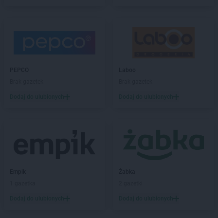
ROSSMANN
Białobrzegi
ROSSMANN
Bialogard
ROSSMANN
Białystok
ROSSMANN
Biecz
ROSSMANN
Biedrusko
ROSSMANN
Bielany Wrocławskie
PEPCO
Laboo
ROSSMANN
Bielawa
Brak gazetek
Brak gazetek
ROSSMANN
Bielsk Podlaski
Dodaj do ulubionych
Dodaj do ulubionych
ROSSMANN
Bielsko-Biała
ROSSMANN
Bieruń
ROSSMANN
Bierutów
ROSSMANN
Biłgoraj
ROSSMANN
Biskupiec
ROSSMANN
Blachownia
ROSSMANN
Błonie
Empik
Żabka
ROSSMANN
Bobolice
1 gazetka
2 gazetki
ROSSMANN
Bobowa
Dodaj do ulubionych
Dodaj do ulubionych
ROSSMANN
Bochnia