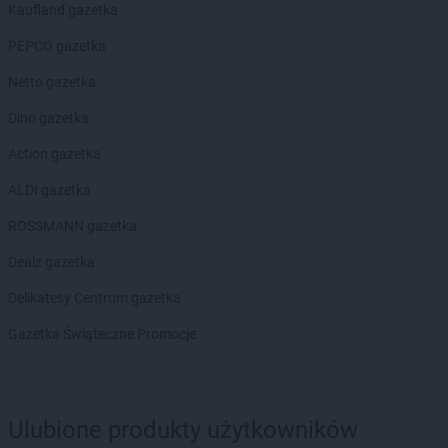
Kaufland gazetka
ROSSMANN
Czechowice-Dziedzice
ROSSMANN
Czeladź
PEPCO gazetka
ROSSMANN
Czernichów
Netto gazetka
ROSSMANN
Czerniejewo
ROSSMANN
Czernikowo
Dino gazetka
ROSSMANN
Czersk
Action gazetka
ROSSMANN
Czerwionka-Leszczyny
ROSSMANN
Częstochowa
ALDI gazetka
ROSSMANN
Człuchów
ROSSMANN gazetka
ROSSMANN
Dąbrowa Białostocka
Dealz gazetka
ROSSMANN
Dąbrowa Górnicza
ROSSMANN
Dąbrowa Tarnowska
Delikatesy Centrum gazetka
ROSSMANN
Dąbrówka
Gazetka Świąteczne Promocje
ROSSMANN
Darłowo
ROSSMANN
Dawidy Bankowe
ROSSMANN
Dębe Wielkie
ROSSMANN
Dębica
Ulubione produkty użytkowników
ROSSMANN
Dęblin