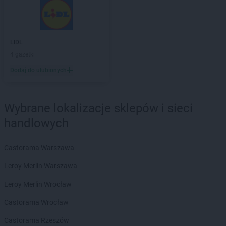
ROSSMANN
Brzozów
ROSSMANN
Budzistowo
ROSSMANN
Buk
ROSSMANN
Busko-Zdrój
LIDL
ROSSMANN
Byczyna
4 gazetki
ROSSMANN
Bydgoszcz
Dodaj do ulubionych
ROSSMANN
Bystrzyca Kłodzka
ROSSMANN
Bytom
ROSSMANN
Bytom Odrzański
Wybrane lokalizacje sklepów i sieci
ROSSMANN
Bytów
handlowych
ROSSMANN
CH
ROSSMANN
Chełm
Castorama Warszawa
ROSSMANN
Chełmek
Leroy Merlin Warszawa
ROSSMANN
Chełmno
ROSSMANN
Chełmża
Leroy Merlin Wrocław
ROSSMANN
Chocianów
Castorama Wrocław
ROSSMANN
Chociwel
ROSSMANN
Choczewo
Castorama Rzeszów