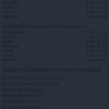
Czwartek:
8:30 - 20:30
Piątek:
8:30 - 20:30
Sobota:
8:30 - 19:00
Niedziela:
zamknięte
ROSSMANN
Konstantynów Łódzki
Spółdzielcza 1
Poniedziałek:
9:00 - 21:00
Wtorek:
9:00 - 21:00
Środa:
9:00 - 21:00
Czwartek:
9:00 - 21:00
Piątek:
9:00 - 21:00
Sobota:
9:00 - 21:00
Niedziela:
zamknięte
Sklepy ROSSMANN w innych miastach
ROSSMANN
Aleksandrów Kujawski
ROSSMANN
Aleksandrów Łódzki
ROSSMANN
Andrespol
ROSSMANN
Andrychów
ROSSMANN
Atrium
ROSSMANN
Augustów