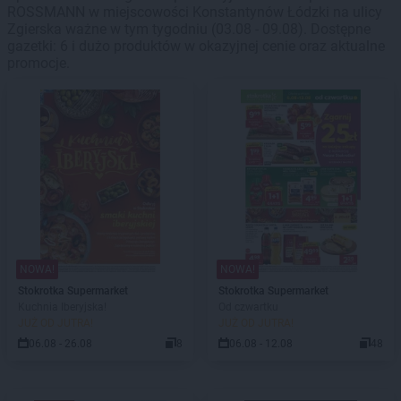
ROSSMANN w miejscowości Konstantynów Łódzki na ulicy
Zgierska ważne w tym tygodniu (03.08 - 09.08). Dostępne
gazetki: 6 i dużo produktów w okazyjnej cenie oraz aktualne
promocje.
NOWA!
NOWA!
Stokrotka Supermarket
Stokrotka Supermarket
Kuchnia Iberyjska!
Od czwartku
JUŻ OD JUTRA!
JUŻ OD JUTRA!
06.08 - 26.08
8
06.08 - 12.08
48