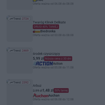
Oferta ważna od 06.08 do 08.08
Trend:
2724
Trend: 2724
Twaróg Klinek Delikate
DRUGI 40% TANIEJ
Biedronka
Oferta ważna od 03.08 do 08.08
Trend:
2469
Trend: 2469
środek czyszczący
5,99 zł
Niższa cena z 30 dni
Action
Oferta ważna od 05.08 do 11.08
Trend:
2392
Trend: 2392
Arbuz
1,48 zł
2,99 zł
50% taniej
Auchan
Oferta ważna od 06.08 do 12.08