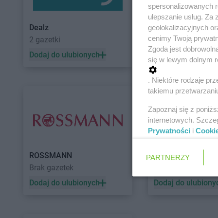
spersonalizowanych re
ulepszanie usług. Za
Dealz
POLOmarket
geolokalizacyjnych or
cenimy Twoją prywatno
2 gazetki
11 gazetek
Zgoda jest dobrowoln
Dodaj do ulubionych
Dodaj do ulubiony
się w lewym dolnym r
. Niektóre rodzaje p
takiemu przetwarzaniu
Zapoznaj się z poniż
internetowych. Szcze
Prywatności
i
Cooki
ROSSMANN
Auchan
PARTNERZY
Brak gazetek
5 gazetek
Dodaj do ulubionych
Dodaj do ulubiony