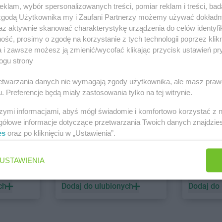
klam, wybór spersonalizowanych treści, pomiar reklam i treści, bad
 zgodą Użytkownika my i Zaufani Partnerzy możemy używać dokład
PEPCO
dino
az aktywnie skanować charakterystykę urządzenia do celów identyfi
ść, prosimy o zgodę na korzystanie z tych technologii poprzez klikn
1 gazetka
2 gazetki
a i zawsze możesz ją zmienić/wycofać klikając przycisk ustawień pr
ch
Dodaj do ulubionych
Dodaj do
ogu strony
rzetwarzania danych nie wymagają zgody użytkownika, ale masz praw
. Preferencje będą miały zastosowania tylko na tej witrynie.
szymi informacjami, abyś mógł świadomie i komfortowo korzystać z
gółowe informacje dotyczące przetwarzania Twoich danych znajdzi
es
oraz po kliknięciu w „Ustawienia”.
ALDI
Biedronk
USTAWIENIA
6 gazetek
12 gazet
ch
Dodaj do ulubionych
Dodaj do