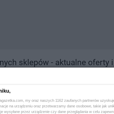
ych sklepów - aktualne oferty 
jdziesz tutaj sklepy należące do lokalnych sieci oraz duże, znane super- i hipermar
niku,
jagazetka.com, my oraz naszych 1162 zaufanych partnerów uzyskuj
cje na urządzeniu oraz przetwarzamy dane osobowe, takie jak unika
je wysyłane przez urządzenie czy dane przeglądania w celu zapewn