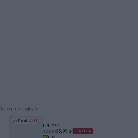
etkach promocyjnych
Trend:
3131
Trend: 3131
papryka
5,99 zł
12,99 zł
53% taniej
LIDL