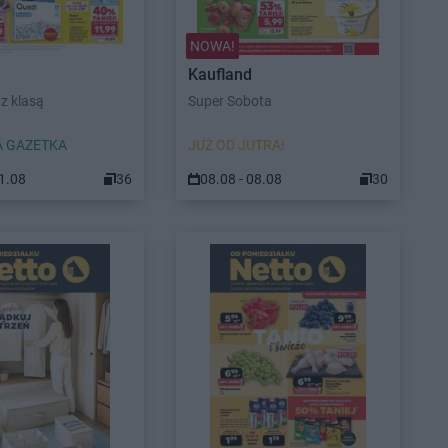
NOWA!
Kaufland
z klasą
Super Sobota
 GAZETKA
JUŻ OD JUTRA!
11.08
36
08.08 - 08.08
30