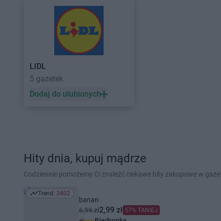
LIDL
5 gazetek
Dodaj do ulubionych
Hity dnia, kupuj mądrze
Codziennie pomożemy Ci znaleźć ciekawe hity zakupowe w gaz
Trend:
3402
Trend: 3402
banan
2,99 zł
6,99 zł
57% TANIEJ
Biedronka