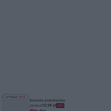
Trend:
3013
Trend: 3013
Borówka amerykańska
15,99 zł
24,99 zł
-36%
dino