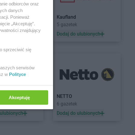
anie odbiorców oraz
nych danych
Kaufland
kacji. Ponieważ
ięcie „Akceptuję”.
5 gazetek
ywatności znajdujący
 ulubionych
Dodaj do ulubionych
o sprzeciwić się
 naszych serwisów
esz w
Polityce
a
NETTO
Akceptuję
ek
6 gazetek
 ulubionych
Dodaj do ulubionych