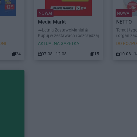
NOWA!
NOWA!
Media Markt
NETTO
☀️Letnia ZestawoMania!☀️
Temat tyg
Kupuj w zestawach i oszczędzaj
i organizacj
DNI
AKTUALNA GAZETKA
DO ROZPO
24
07.08 - 12.08
15
10.08 - 