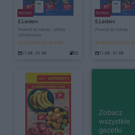
NOWA!
NOWA!
E.Leclerc
E.Leclerc
Powrót do szkoły - oferta
Powrót do szkoły
rozszerzona
DO ROZPOCZĘCIA 4 DNI
DO ROZPOCZĘCIA 4 
11.08 - 31.08
32
11.08 - 31.08
Zobacz
wszystkie
gazetki