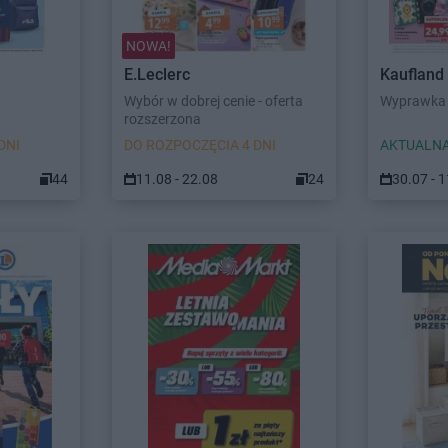
NOWA!
E.Leclerc
Kaufland
Wybór w dobrej cenie - oferta
Wyprawka 
rozszerzona
DNI
DO ROZPOCZĘCIA 4 DNI
AKTUALNA
44
11.08 - 22.08
24
30.07 - 