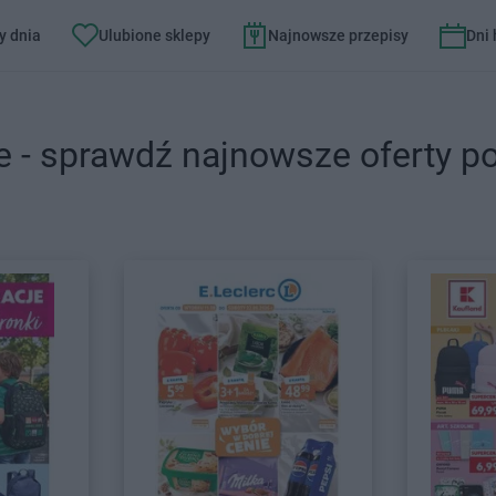
y dnia
Ulubione sklepy
Najnowsze przepisy
Dni
e - sprawdź najnowsze oferty p