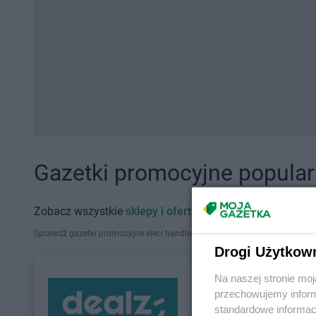
Gazetki promocyjne popularn
Zobacz wszystkie
sklepy i oferty promocyjne
Sprawdź gazetki promocyjne sieci handlowych, które działają w Polsce. Zna
Drogi Użytkow
Na naszej stronie mo
przechowujemy informa
standardowe informac