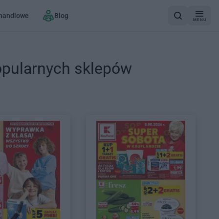
 handlowe
Blog
MENU
opularnych sklepów