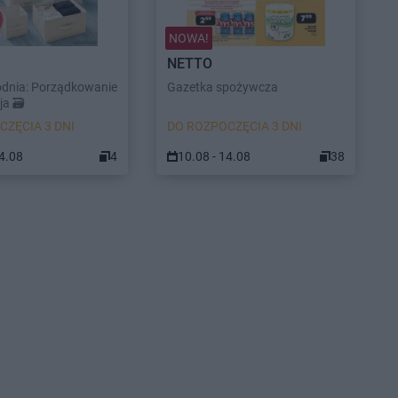
NOWA!
NETTO
odnia: Porządkowanie
Gazetka spożywcza
a 🗃️
CZĘCIA 3 DNI
DO ROZPOCZĘCIA 3 DNI
14.08
4
10.08 - 14.08
38