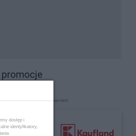
i promocje
kety. Najlepsze promocje i najniższe ceny!
emy dostęp i
lne identyfikatory,
iania