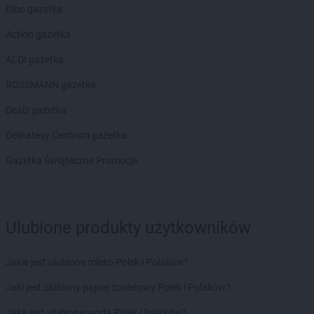
LEWIATAN
Bierzewice
Dino gazetka
LEWIATAN
Biesal
Action gazetka
LEWIATAN
Bieżuń
LEWIATAN
Bilcza
ALDI gazetka
LEWIATAN
Biłgoraj
ROSSMANN gazetka
LEWIATAN
Biórków Wielki
LEWIATAN
Biskupice
Dealz gazetka
LEWIATAN
Biskupie-Kolonia
Delikatesy Centrum gazetka
LEWIATAN
Biskupiec
LEWIATAN
Biszcza
Gazetka Świąteczne Promocje
LEWIATAN
Bisztynek
LEWIATAN
Bładnice Dolne
LEWIATAN
Błażek
Ulubione produkty użytkowników
LEWIATAN
Blizne
LEWIATAN
Bobolice
LEWIATAN
Bobrek
Jakie jest ulubione mleko Polek i Polaków?
LEWIATAN
Bobrowa
Jaki jest ulubiony papier toaletowy Polek i Polaków?
LEWIATAN
Bobrowniki
LEWIATAN
Bochnia
Jaka jest ulubiona woda Polek i Polaków?