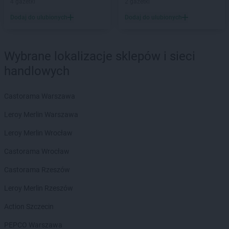
4 gazetki
2 gazetki
LEWIATAN
Bargłów Kościelny
Dodaj do ulubionych
Dodaj do ulubionych
LEWIATAN
Barlinek
LEWIATAN
Bartniczka
LEWIATAN
Bartoszyce
Wybrane lokalizacje sklepów i sieci
LEWIATAN
Barwałd Dolny
handlowych
LEWIATAN
Barwice
LEWIATAN
Batorz
LEWIATAN
Bębło
Castorama Warszawa
LEWIATAN
Będzin
Leroy Merlin Warszawa
LEWIATAN
Bejsce
LEWIATAN
Bełk
Leroy Merlin Wrocław
LEWIATAN
Bełżyce
Castorama Wrocław
LEWIATAN
Benice
LEWIATAN
Bęsia
Castorama Rzeszów
LEWIATAN
Bestwina
Leroy Merlin Rzeszów
LEWIATAN
Bestwinka
LEWIATAN
Biadoliny Szlacheckie
Action Szczecin
LEWIATAN
Biała
PEPCO Warszawa