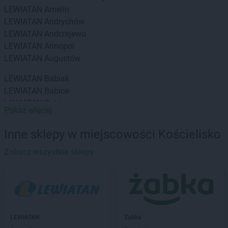
LEWIATAN
Amelin
LEWIATAN
Andrychów
LEWIATAN
Andrzejewo
LEWIATAN
Annopol
LEWIATAN
Augustów
LEWIATAN
Babiak
LEWIATAN
Babice
LEWIATAN
Babin
Pokaż więcej
LEWIATAN
Baborów
LEWIATAN
Baboszewo
Inne sklepy w miejscowości Kościelisko
LEWIATAN
Baciuty
LEWIATAN
Zobacz wszystkie sklepy
Bąkowo
LEWIATAN
Baligród
LEWIATAN
Balin
LEWIATAN
Banino
LEWIATAN
Baranowo
LEWIATAN
Barcino
LEWIATAN
Żabka
LEWIATAN
Barczewo