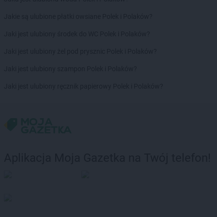
LEWIATAN
Bodzanów
Jakie są ulubione płatki owsiane Polek i Polaków?
LEWIATAN
Bodzechów
LEWIATAN
Bodzentyn
Jaki jest ulubiony środek do WC Polek i Polaków?
LEWIATAN
Bogumiłowice
Jaki jest ulubiony żel pod prysznic Polek i Polaków?
LEWIATAN
Bojano
LEWIATAN
Bojszowy
Jaki jest ulubiony szampon Polek i Polaków?
LEWIATAN
Bolechowice
Jaki jest ulubiony ręcznik papierowy Polek i Polaków?
LEWIATAN
Bolesław
LEWIATAN
Bolesławiec
LEWIATAN
Bolestraszyce
LEWIATAN
Boleszkowice
LEWIATAN
Bolków
LEWIATAN
Bolszewo
Aplikacja Moja Gazetka na Twój telefon!
LEWIATAN
Bondyrz
LEWIATAN
Borki
LEWIATAN
Borki Wielkie
LEWIATAN
Boronów
LEWIATAN
Borowa