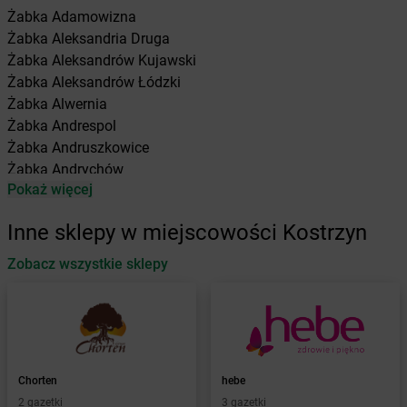
Żabka
Adamowizna
Żabka
Aleksandria Druga
Żabka
Aleksandrów Kujawski
Żabka
Aleksandrów Łódzki
Żabka
Alwernia
Żabka
Andrespol
Żabka
Andruszkowice
Żabka
Andrychów
Pokaż więcej
Żabka
Antonie
Żabka
Augustów
Inne sklepy w miejscowości Kostrzyn
Żabka
Automat
Zobacz wszystkie sklepy
Żabka
Babica
Żabka
Babice Nowe
Żabka
Babimost
Żabka
Baborów
Żabka
Baboszewo
Żabka
Bachowice
Chorten
hebe
Żabka
Bądkowo
2 gazetki
3 gazetki