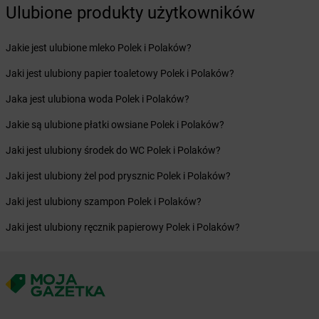
Żabka
Bońki
Ulubione produkty użytkowników
Żabka
Borawe
Żabka
Borek Stary
Jakie jest ulubione mleko Polek i Polaków?
Żabka
Borek Wielkopolski
Jaki jest ulubiony papier toaletowy Polek i Polaków?
Żabka
Borkowo
Żabka
Borne Sulinowo
Jaka jest ulubiona woda Polek i Polaków?
Żabka
Boronów
Jakie są ulubione płatki owsiane Polek i Polaków?
Żabka
Borowa
Żabka
Borowianka
Jaki jest ulubiony środek do WC Polek i Polaków?
Żabka
Borówiec
Jaki jest ulubiony żel pod prysznic Polek i Polaków?
Żabka
Borówno
Żabka
Borowo
Jaki jest ulubiony szampon Polek i Polaków?
Żabka
Boruja Kościelna
Jaki jest ulubiony ręcznik papierowy Polek i Polaków?
Żabka
Borzęcin Duży
Żabka
Borzygniew
Żabka
Borzytuchom
Żabka
Boża Wola
Żabka
Bralin
Żabka
Branice