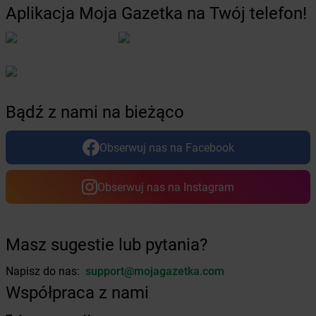
Aplikacja Moja Gazetka na Twój telefon!
Żabka
Braniewo
Żabka
Brańsk
Żabka
Brenna
Żabka
Brodnica
Żabka
Brodnica Górna
Żabka
Brodowo
Bądź z nami na bieżąco
Żabka
Brody
Żabka
Brojce
Obserwuj nas na Facebook
Żabka
Bronina
Żabka
Brudzeń Duży
Żabka
Bruskowo Wielkie
Obserwuj nas na Instagram
Żabka
Brusy
Żabka
Brwinów
Żabka
Brynica
Masz sugestie lub pytania?
Żabka
Brzączowice
Żabka
Brzeg
Napisz do nas:
support@mojagazetka.com
Żabka
Brzeg Dolny
Współpraca z nami
Żabka
Brześć Kujawski