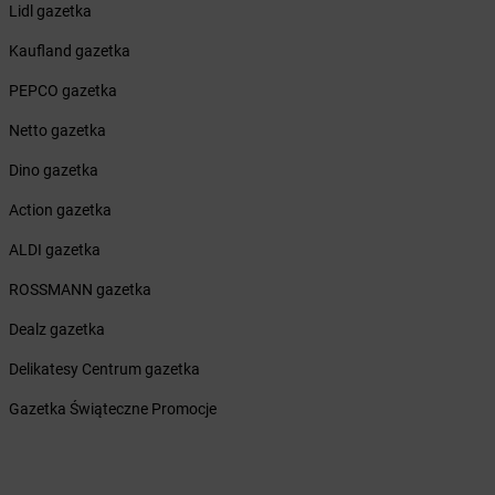
Żabka
Bodzentyn
Lidl gazetka
Żabka
Bogatki
Kaufland gazetka
Żabka
Bogatynia
Żabka
Bogdaniec
PEPCO gazetka
Żabka
Bogdanowo
Netto gazetka
Żabka
Boguchwała
Żabka
Boguchwałowice
Dino gazetka
Żabka
Boguszów-Gorce
Action gazetka
Żabka
Boguszyce
Żabka
Bohater
ALDI gazetka
Żabka
Bojano
ROSSMANN gazetka
Żabka
Bojszowy
Żabka
Bolechowo
Dealz gazetka
Żabka
Bolęcin
Delikatesy Centrum gazetka
Żabka
Bolesław
Żabka
Bolesławiec
Gazetka Świąteczne Promocje
Żabka
Bolewice
Żabka
Bolków
Żabka
Bolszewo