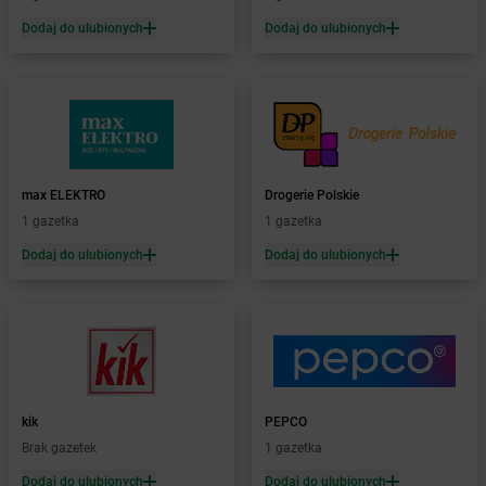
Żabka
Bąków
Dodaj do ulubionych
Dodaj do ulubionych
Żabka
Bałtów
Żabka
Banino
Żabka
Baniocha
Żabka
Baranowo
Żabka
Barcin
Żabka
Barczewo
max ELEKTRO
Drogerie Polskie
Żabka
Bardo
1 gazetka
1 gazetka
Żabka
Barlinek
Żabka
Barniewice
Dodaj do ulubionych
Dodaj do ulubionych
Żabka
Bartąg
Żabka
Bartoszyce
Żabka
Baruchowo
Żabka
Barwałd Średni
Żabka
Barwice
Żabka
Bażanowice
kik
PEPCO
Żabka
Bęczków
Brak gazetek
1 gazetka
Żabka
Będzin
Dodaj do ulubionych
Dodaj do ulubionych