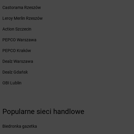
Żabka
Biórków Mały
Castorama Rzeszów
Żabka
Biskupice
Leroy Merlin Rzeszów
Żabka
Biskupiec
Żabka
Biskupów
Action Szczecin
Żabka
Blachownia
PEPCO Warszawa
Żabka
Błażejewo
Żabka
Błażowa
PEPCO Kraków
Żabka
Blizne Łaszczyńskiego
Dealz Warszawa
Żabka
Bliżyn
Żabka
Blok Dobryszyce
Dealz Gdańsk
Żabka
Błonie
OBI Lublin
Żabka
Bobolice
Żabka
Bobolin
Żabka
Bobowa
Żabka
Bobrek
Popularne sieci handlowe
Żabka
Bobrowniki
Żabka
Bochnia
Biedronka gazetka
Żabka
Bodzechów