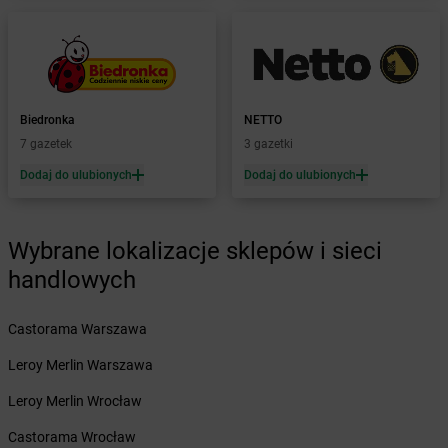
Żabka
Białowieża
Żabka
Biały Dunajec
Żabka
Białystok
Żabka
Bibice
Żabka
Biczyce Dolne
Biedronka
NETTO
Żabka
Biecz
7 gazetek
3 gazetki
Żabka
Biedrusko
Dodaj do ulubionych
Dodaj do ulubionych
Żabka
Bielany Wrocławskie
Żabka
Bielawa
Żabka
Bielsk
Wybrane lokalizacje sklepów i sieci
Żabka
Bielsk Podlaski
Żabka
Bielsko
handlowych
Żabka
Bielsko-Biała
Żabka
Bieniewice
Castorama Warszawa
Żabka
Bieruń
Leroy Merlin Warszawa
Żabka
Biery
Żabka
Bieżuń
Leroy Merlin Wrocław
Żabka
Bilcza
Castorama Wrocław
Żabka
Biłgoraj