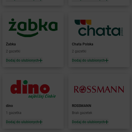
Żabka
Bełchatów
Żabka
Bełsznica
Żabka
Bełżyce
Żabka
Bestwina
Żabka
Bestwinka
Żabka
Bezrzecze
Żabka
BG1
Żabka
Chata Polska
Żabka
Biała
2 gazetki
2 gazetki
Żabka
Biała Druga
Dodaj do ulubionych
Dodaj do ulubionych
Żabka
Biała Piska
Żabka
Biała Podlaska
Żabka
Biała Rawska
Żabka
Białe Błota
Żabka
Białka
Żabka
Białka Tatrzańska
dino
ROSSMANN
Żabka
Białobrzegi
1 gazetka
Brak gazetek
Żabka
Białogard
Żabka
Białogóra
Dodaj do ulubionych
Dodaj do ulubionych
Żabka
Białośliwie