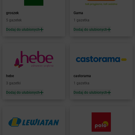
Żabka
Bezrzecze
Żabka
BG1
groszek
Gama
Żabka
Biała
5 gazetek
1 gazetka
Żabka
Biała Druga
Dodaj do ulubionych
Dodaj do ulubionych
Żabka
Biała Piska
Żabka
Biała Podlaska
Żabka
Biała Rawska
Żabka
Białe Błota
Żabka
Białka
Żabka
Białka Tatrzańska
hebe
castorama
Żabka
Białobrzegi
3 gazetki
1 gazetka
Żabka
Białogard
Żabka
Białogóra
Dodaj do ulubionych
Dodaj do ulubionych
Żabka
Białośliwie
Żabka
Białowieża
Żabka
Biały Dunajec
Żabka
Białystok
Żabka
Bibice
Żabka
Biczyce Dolne