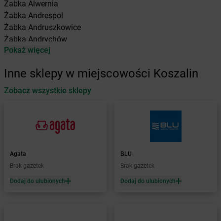
Żabka
Alwernia
Żabka
Andrespol
Żabka
Andruszkowice
Żabka
Andrychów
Pokaż więcej
Żabka
Antonie
Żabka
Augustów
Inne sklepy w miejscowości Koszalin
Żabka
Automat
Zobacz wszystkie sklepy
Żabka
Babica
Żabka
Babice Nowe
Żabka
Babimost
Żabka
Baborów
Żabka
Baboszewo
Żabka
Bachowice
Agata
BLU
Żabka
Bądkowo
Brak gazetek
Brak gazetek
Żabka
Bąków
Dodaj do ulubionych
Dodaj do ulubionych
Żabka
Bałtów
Żabka
Banino
Żabka
Baniocha