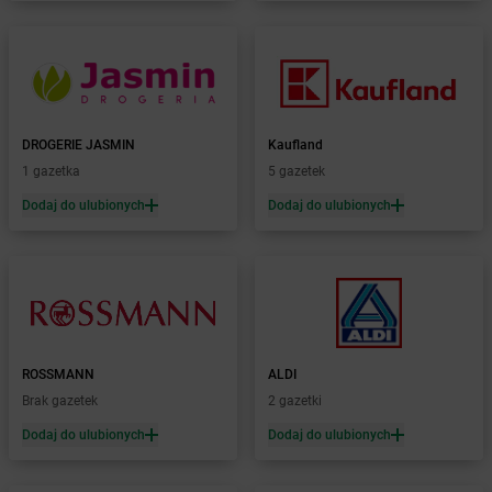
Żabka
Borne Sulinowo
Żabka
Boronów
Żabka
Borowa
Żabka
Borowianka
Żabka
Borówiec
DROGERIE JASMIN
Kaufland
Żabka
Borówno
1 gazetka
5 gazetek
Żabka
Borowo
Dodaj do ulubionych
Dodaj do ulubionych
Żabka
Boruja Kościelna
Żabka
Borzęcin Duży
Żabka
Borzygniew
Żabka
Borzytuchom
Żabka
Boża Wola
Żabka
Bralin
Żabka
Branice
ROSSMANN
ALDI
Żabka
Braniewo
Brak gazetek
2 gazetki
Żabka
Brańsk
Dodaj do ulubionych
Dodaj do ulubionych
Żabka
Brenna
Żabka
Brodnica