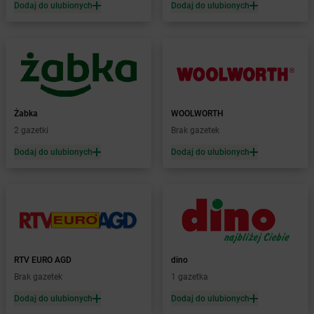
Dodaj do ulubionych
Dodaj do ulubionych
Żabka
Boguchwała
Żabka
Boguchwałowice
Żabka
Boguszów-Gorce
Żabka
Boguszyce
Żabka
Bohater
Żabka
Bojano
Żabka
Bojszowy
Żabka
WOOLWORTH
Żabka
Bolechowo
2 gazetki
Brak gazetek
Żabka
Bolęcin
Dodaj do ulubionych
Dodaj do ulubionych
Żabka
Bolesław
Żabka
Bolesławiec
Żabka
Bolewice
Żabka
Bolków
Żabka
Bolszewo
Żabka
Bońki
RTV EURO AGD
dino
Żabka
Borawe
Brak gazetek
1 gazetka
Żabka
Borek Stary
Żabka
Borek Wielkopolski
Dodaj do ulubionych
Dodaj do ulubionych
Żabka
Borkowo