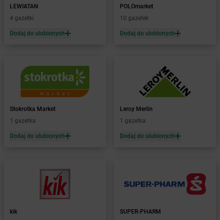
LEWIATAN
POLOmarket
Żabka
Biecz
4 gazetki
10 gazetek
Żabka
Biedrusko
Dodaj do ulubionych
Dodaj do ulubionych
Żabka
Bielany Wrocławskie
Żabka
Bielawa
Żabka
Bielsk
Żabka
Bielsk Podlaski
Żabka
Bielsko
Żabka
Bielsko-Biała
Żabka
Bieniewice
Stokrotka Market
Leroy Merlin
Żabka
Bieruń
1 gazetka
1 gazetka
Żabka
Biery
Dodaj do ulubionych
Dodaj do ulubionych
Żabka
Bieżuń
Żabka
Bilcza
Żabka
Biłgoraj
Żabka
Biórków Mały
Żabka
Biskupice
Żabka
Biskupiec
Żabka
Biskupów
kik
SUPER-PHARM