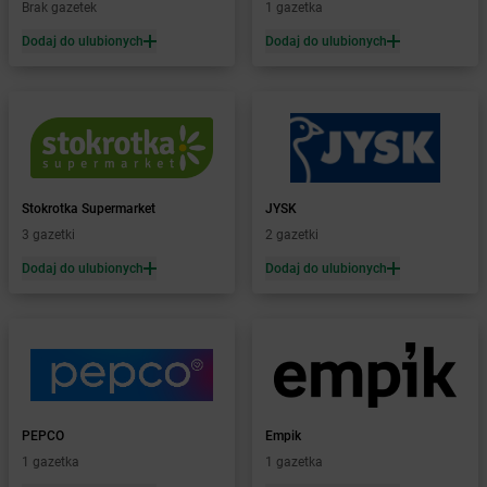
Żabka
Blachownia
Brak gazetek
1 gazetka
Żabka
Błażejewo
Dodaj do ulubionych
Dodaj do ulubionych
Żabka
Błażowa
Żabka
Blizne Łaszczyńskiego
Żabka
Bliżyn
Żabka
Blok Dobryszyce
Żabka
Błonie
Żabka
Bobolice
Stokrotka Supermarket
JYSK
Żabka
Bobolin
3 gazetki
2 gazetki
Żabka
Bobowa
Żabka
Bobrek
Dodaj do ulubionych
Dodaj do ulubionych
Żabka
Bobrowniki
Żabka
Bochnia
Żabka
Bodzechów
Żabka
Bodzentyn
Żabka
Bogatki
Żabka
Bogatynia
PEPCO
Empik
Żabka
Bogdaniec
1 gazetka
1 gazetka
Żabka
Bogdanowo