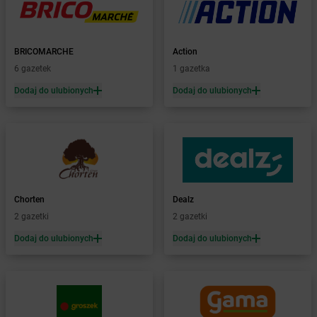
Żabka
Baranowo
Żabka
Barcin
Żabka
Barczewo
BRICOMARCHE
Action
Żabka
Bardo
6 gazetek
1 gazetka
Żabka
Barlinek
Żabka
Barniewice
Dodaj do ulubionych
Dodaj do ulubionych
Żabka
Bartąg
Żabka
Bartoszyce
Żabka
Baruchowo
Żabka
Barwałd Średni
Żabka
Barwice
Żabka
Bażanowice
Chorten
Dealz
Żabka
Bęczków
2 gazetki
2 gazetki
Żabka
Będzin
Dodaj do ulubionych
Dodaj do ulubionych
Żabka
Bełchatów
Żabka
Bełsznica
Żabka
Bełżyce
Żabka
Bestwina
Żabka
Bestwinka