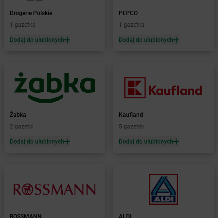
Żabka
Bażanowice
Drogerie Polskie
PEPCO
Żabka
Bęczków
1 gazetka
1 gazetka
Żabka
Będzin
Dodaj do ulubionych
Dodaj do ulubionych
Żabka
Bełchatów
Żabka
Bełsznica
Żabka
Bełżyce
Żabka
Bestwina
Żabka
Bestwinka
Żabka
Bezrzecze
Żabka
BG1
Żabka
Kaufland
Żabka
Biała
2 gazetki
5 gazetek
Żabka
Biała Druga
Dodaj do ulubionych
Dodaj do ulubionych
Żabka
Biała Piska
Żabka
Biała Podlaska
Żabka
Biała Rawska
Żabka
Białe Błota
Żabka
Białka
Żabka
Białka Tatrzańska
ROSSMANN
ALDI