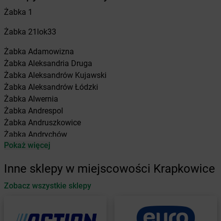
Żabka
1
Żabka
21lok33
Żabka
Adamowizna
Żabka
Aleksandria Druga
Żabka
Aleksandrów Kujawski
Żabka
Aleksandrów Łódzki
Żabka
Alwernia
Żabka
Andrespol
Żabka
Andruszkowice
Żabka
Andrychów
Pokaż więcej
Żabka
Antonie
Żabka
Augustów
Inne sklepy w miejscowości Krapkowice
Żabka
Automat
Zobacz wszystkie sklepy
Żabka
Babica
Żabka
Babice Nowe
Żabka
Babimost