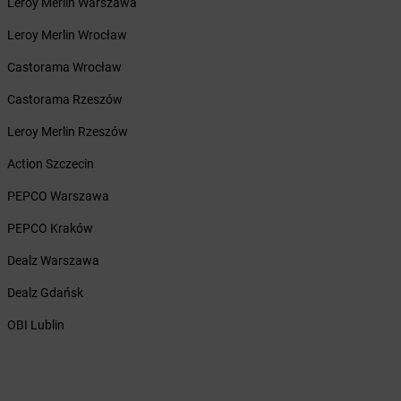
Leroy Merlin Warszawa
Żabka
Biery
Żabka
Bieżuń
Leroy Merlin Wrocław
Żabka
Bilcza
Castorama Wrocław
Żabka
Biłgoraj
Żabka
Biórków Mały
Castorama Rzeszów
Żabka
Biskupice
Leroy Merlin Rzeszów
Żabka
Biskupiec
Żabka
Biskupów
Action Szczecin
Żabka
Blachownia
PEPCO Warszawa
Żabka
Błażejewo
Żabka
Błażowa
PEPCO Kraków
Żabka
Blizne Łaszczyńskiego
Dealz Warszawa
Żabka
Bliżyn
Żabka
Blok Dobryszyce
Dealz Gdańsk
Żabka
Błonie
OBI Lublin
Żabka
Bobolice
Żabka
Bobolin
Żabka
Bobowa
Żabka
Bobrek