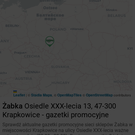
Leaflet
Stadia Maps
OpenMapTiles
OpenStreetMap
|
©
, ©
©
contributors
Żabka
Osiedle XXX-lecia 13, 47-300
Krapkowice - gazetki promocyjne
Sprawdź aktualne gazetki promocyjne sieci sklepów Żabka w
miejscowości Krapkowice na ulicy Osiedle XXX-lecia ważne