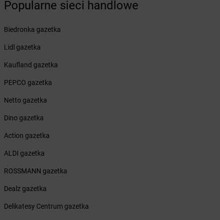
Popularne sieci handlowe
Żabka
Bobrowniki
Żabka
Bochnia
Biedronka gazetka
Żabka
Bodzechów
Żabka
Bodzentyn
Lidl gazetka
Żabka
Bogatki
Kaufland gazetka
Żabka
Bogatynia
Żabka
Bogdaniec
PEPCO gazetka
Żabka
Bogdanowo
Netto gazetka
Żabka
Boguchwała
Żabka
Boguchwałowice
Dino gazetka
Żabka
Boguszów-Gorce
Action gazetka
Żabka
Boguszyce
Żabka
Bohater
ALDI gazetka
Żabka
Bojano
ROSSMANN gazetka
Żabka
Bojszowy
Żabka
Bolechowo
Dealz gazetka
Żabka
Bolęcin
Delikatesy Centrum gazetka
Żabka
Bolesław