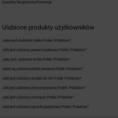
Żabka
Bolesławiec
Gazetka Świąteczne Promocje
Żabka
Bolewice
Żabka
Bolków
Żabka
Bolszewo
Żabka
Bońki
Ulubione produkty użytkowników
Żabka
Borawe
Żabka
Borek Stary
Jakie jest ulubione mleko Polek i Polaków?
Żabka
Borek Wielkopolski
Jaki jest ulubiony papier toaletowy Polek i Polaków?
Żabka
Borkowo
Żabka
Borne Sulinowo
Jaka jest ulubiona woda Polek i Polaków?
Żabka
Boronów
Jakie są ulubione płatki owsiane Polek i Polaków?
Żabka
Borowa
Żabka
Borowianka
Jaki jest ulubiony środek do WC Polek i Polaków?
Żabka
Borówiec
Jaki jest ulubiony żel pod prysznic Polek i Polaków?
Żabka
Borówno
Żabka
Borowo
Jaki jest ulubiony szampon Polek i Polaków?
Żabka
Boruja Kościelna
Jaki jest ulubiony ręcznik papierowy Polek i Polaków?
Żabka
Borzęcin Duży
Żabka
Borzygniew