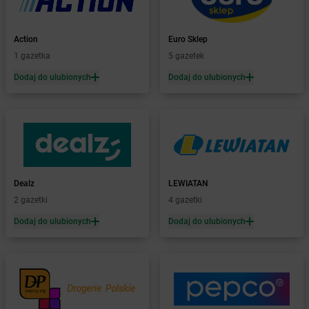
Żabka
Baborów
Żabka
Baboszewo
Żabka
Bachowice
Action
Euro Sklep
Żabka
Bądkowo
1 gazetka
5 gazetek
Żabka
Bąków
Dodaj do ulubionych
Dodaj do ulubionych
Żabka
Bałtów
Żabka
Banino
Żabka
Baniocha
Żabka
Baranowo
Żabka
Barcin
Żabka
Barczewo
Dealz
LEWIATAN
Żabka
Bardo
2 gazetki
4 gazetki
Żabka
Barlinek
Żabka
Barniewice
Dodaj do ulubionych
Dodaj do ulubionych
Żabka
Bartąg
Żabka
Bartoszyce
Żabka
Baruchowo
Żabka
Barwałd Średni
Żabka
Barwice