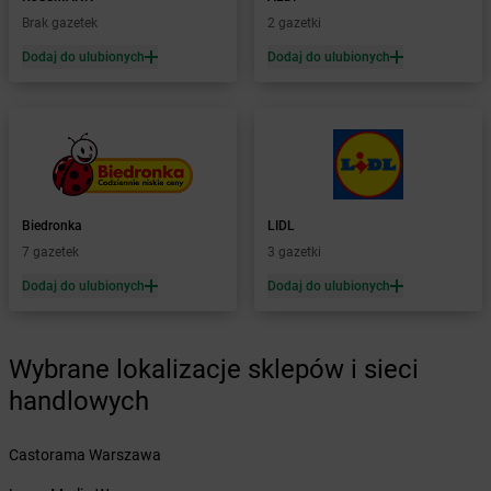
Żabka
Białobrzegi
Brak gazetek
2 gazetki
Żabka
Białogard
Żabka
Białogóra
Dodaj do ulubionych
Dodaj do ulubionych
Żabka
Białośliwie
Żabka
Białowieża
Żabka
Biały Dunajec
Żabka
Białystok
Żabka
Bibice
Żabka
Biczyce Dolne
Biedronka
LIDL
Żabka
Biecz
7 gazetek
3 gazetki
Żabka
Biedrusko
Dodaj do ulubionych
Dodaj do ulubionych
Żabka
Bielany Wrocławskie
Żabka
Bielawa
Żabka
Bielsk
Wybrane lokalizacje sklepów i sieci
Żabka
Bielsk Podlaski
Żabka
Bielsko
handlowych
Żabka
Bielsko-Biała
Żabka
Bieniewice
Castorama Warszawa
Żabka
Bieruń