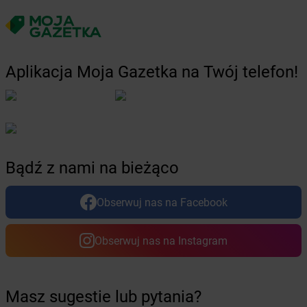
Żabka
Borzytuchom
Żabka
Boża Wola
Żabka
Bralin
Żabka
Branice
Aplikacja Moja Gazetka na Twój telefon!
Żabka
Braniewo
Żabka
Brańsk
Żabka
Brenna
Żabka
Brodnica
Żabka
Brodnica Górna
Żabka
Brodowo
Bądź z nami na bieżąco
Żabka
Brody
Żabka
Brojce
Obserwuj nas na Facebook
Żabka
Bronina
Żabka
Brudzeń Duży
Żabka
Bruskowo Wielkie
Obserwuj nas na Instagram
Żabka
Brusy
Żabka
Brwinów
Żabka
Brynica
Masz sugestie lub pytania?
Żabka
Brzączowice