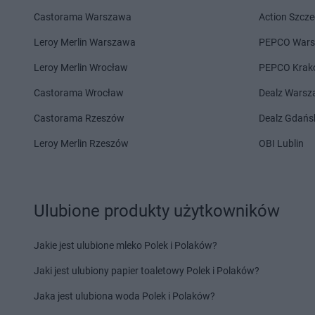
Castorama Warszawa
Action Szcze
Stokrotka Market
Kalej
Stokrotka Market
Kęd
Stokrotka Market
Kalisz
Koźle
Leroy Merlin Warszawa
PEPCO War
Stokrotka Market
Kamień
Stokrotka Market
Kij
Leroy Merlin Wrocław
PEPCO Krak
Stokrotka Market
Kamionka
Stokrotka Market
Kl
Stokrotka Market
Karczmiska
Stokrotka Market
Kn
Castorama Wrocław
Dealz Wars
Pierwsze
Stokrotka Market
Ko
Castorama Rzeszów
Dealz Gdańs
Stokrotka Market
Karlino
Stokrotka Market
Ko
Stokrotka Market
Karpacz
Wieniawski
Leroy Merlin Rzeszów
OBI Lublin
Stokrotka Market
Katowice
Stokrotka Market
Ko
Stokrotka Market
Kcynia
Stokrotka Market
Ko
Stokrotka Market
Łapiguz
Stokrotka Market
Ła
Ulubione produkty użytkowników
Stokrotka Market
Łapsze Niżne
Stokrotka Market
Łę
Stokrotka Market
Łaziska
Stokrotka Market
Łę
Jakie jest ulubione mleko Polek i Polaków?
Stokrotka Market
Laszki
Stokrotka Market
Lip
Jaki jest ulubiony papier toaletowy Polek i Polaków?
Stokrotka Market
Libiąż
Stokrotka Market
Lu
Jaka jest ulubiona woda Polek i Polaków?
Stokrotka Market
Męcina
Stokrotka Market
Mę