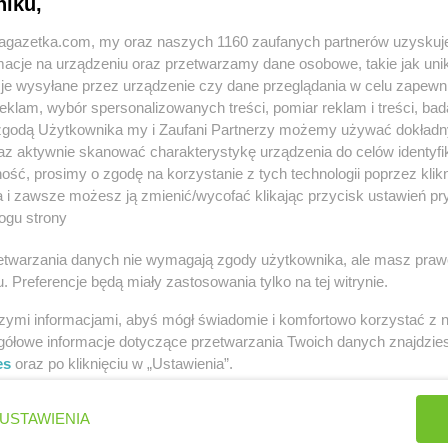
niku,
jagazetka.com, my oraz naszych 1160 zaufanych partnerów uzyskuj
cje na urządzeniu oraz przetwarzamy dane osobowe, takie jak unika
je wysyłane przez urządzenie czy dane przeglądania w celu zapewn
klam, wybór spersonalizowanych treści, pomiar reklam i treści, bad
 zgodą Użytkownika my i Zaufani Partnerzy możemy używać dokład
innych miastach
az aktywnie skanować charakterystykę urządzenia do celów identyfi
ść, prosimy o zgodę na korzystanie z tych technologii poprzez klikn
ramowice
Stokrotka Market
Aleksandrówka
a i zawsze możesz ją zmienić/wycofać klikając przycisk ustawień pr
ogu strony
łopole
Stokrotka Market
Biszcza
Stokrotka M
rzetwarzania danych nie wymagają zgody użytkownika, ale masz praw
. Preferencje będą miały zastosowania tylko na tej witrynie.
łystok
Stokrotka Market
Błędów
Stokrotka M
lsko-Biała
Stokrotka Market
Bodzentyn
Stokrotka M
szymi informacjami, abyś mógł świadomie i komfortowo korzystać z
erzwnik
Stokrotka Market
Borne Sulinowo
Stokrotka M
gółowe informacje dotyczące przetwarzania Twoich danych znajdzi
goraj
Stokrotka Market
Bralin
Stokrotka M
es
oraz po kliknięciu w „Ustawienia”.
orzów
Stokrotka Market
Ciasna
Stokrotka M
USTAWIENIA
rzanów
Stokrotka Market
Cyców
Białostocka