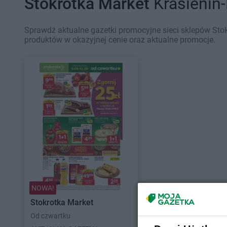
Stokrotka Market
Krasienin-
Sprawdź aktualne gazetki promocyjne sieci sklepów Stok
produktów w okazyjnej cenie oraz aktualne promocje.
NOWA!
Stokrotka Market
Od czwartku