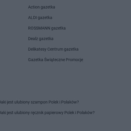
Action gazetka
arket
Koszalin
Stokrotka Market
Krzanowice
arket
Kozienice
Stokrotka Market
Krzczonów
ALDI gazetka
arket
Krasienin-
Stokrotka Market
Krzeszów
ROSSMANN gazetka
Stokrotka Market
Krzywda
arket
Kraśniczyn
Stokrotka Market
Księżpol
Dealz gazetka
arket
Krasnopol
Stokrotka Market
Kutno
Delikatesy Centrum gazetka
arket
Krasnosielc
arket
Krasnystaw
Gazetka Świąteczne Promocje
arket
Krośniewice
arket
Krynki
arket
Łomża
Stokrotka Market
Łuszczów
arket
Łucka-Kolonia
arket
Łuków
Jaki jest ulubiony szampon Polek i Polaków?
arket
Lublin
Jaki jest ulubiony ręcznik papierowy Polek i Polaków?
arket
Lubotyń-Włóki
arket
Miłkowice
Stokrotka Market
Mogielnica