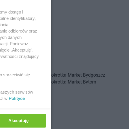
emy dostęp i
lne identyfikatory,
iania
anie odbiorców oraz
nych danych
kacji. Ponieważ
ięcie „Akceptuję”.
ywatności znajdujący
arket
Branice
Stokrotka Market
Bydgoszcz
o sprzeciwić się
arket
Bratkowice
Stokrotka Market
Bytom
arket
Brzeg
 naszych serwisów
arket
Brzeg Dolny
esz w
Polityce
arket
Brzesko
arket
Czarna
Akceptuję