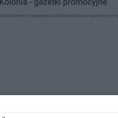
Kolonia - gazetki promocyjne
rotka Market w miejscowości Krasienin-Kolonia ważne w tym tyg