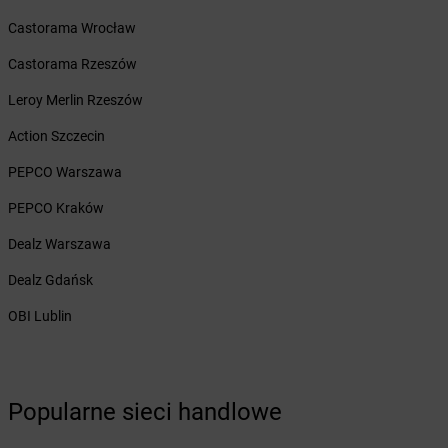
Żabka
Bolesław
Castorama Wrocław
Żabka
Bolesławiec
Żabka
Bolewice
Castorama Rzeszów
Żabka
Bolków
Leroy Merlin Rzeszów
Żabka
Bolszewo
Żabka
Bońki
Action Szczecin
Żabka
Borawe
PEPCO Warszawa
Żabka
Borek Stary
Żabka
Borek Wielkopolski
PEPCO Kraków
Żabka
Borkowo
Dealz Warszawa
Żabka
Borne Sulinowo
Żabka
Boronów
Dealz Gdańsk
Żabka
Borowa
OBI Lublin
Żabka
Borowianka
Żabka
Borówiec
Żabka
Borówno
Żabka
Borowo
Popularne sieci handlowe
Żabka
Boruja Kościelna
Żabka
Borzęcin Duży