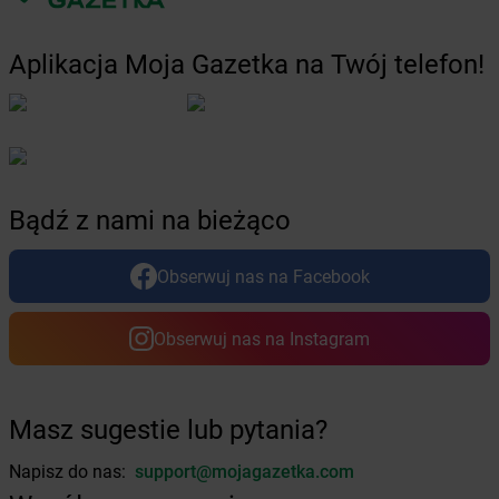
Żabka
Bucz
Żabka
Buczkowice
Aplikacja Moja Gazetka na Twój telefon!
Żabka
Budziechów
Żabka
Budziszewice
Żabka
Budzów
Żabka
Budzyń
Żabka
Bujaków
Żabka
Buk
Bądź z nami na bieżąco
Żabka
Bukowiec
Żabka
Bukowina Tatrzańska
Obserwuj nas na Facebook
Żabka
Bukowno
Żabka
Bulowice
Żabka
Busko-Zdrój
Obserwuj nas na Instagram
Żabka
Bychawa
Żabka
Bycina
Żabka
Byczyna
Masz sugestie lub pytania?
Żabka
Bydgoszcz
Żabka
Bydlin
Napisz do nas:
support@mojagazetka.com
Żabka
Bydlino