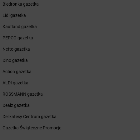
Biedronka gazetka
Żabka
Borzygniew
Żabka
Borzytuchom
Lidl gazetka
Żabka
Boża Wola
Kaufland gazetka
Żabka
Bralin
Żabka
Branice
PEPCO gazetka
Żabka
Braniewo
Netto gazetka
Żabka
Brańsk
Żabka
Brenna
Dino gazetka
Żabka
Brodnica
Action gazetka
Żabka
Brodnica Górna
Żabka
Brodowo
ALDI gazetka
Żabka
Brody
ROSSMANN gazetka
Żabka
Brojce
Żabka
Bronina
Dealz gazetka
Żabka
Brudzeń Duży
Delikatesy Centrum gazetka
Żabka
Bruskowo Wielkie
Żabka
Brusy
Gazetka Świąteczne Promocje
Żabka
Brwinów