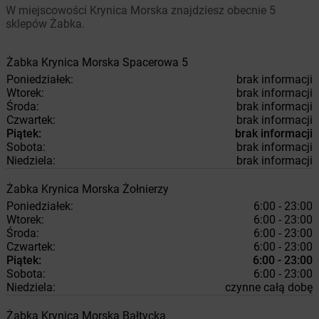
W miejscowości Krynica Morska znajdziesz obecnie 5
sklepów Żabka.
Żabka
Krynica Morska
Spacerowa 5
Poniedziałek:
brak informacji
Wtorek:
brak informacji
Środa:
brak informacji
Czwartek:
brak informacji
Piątek:
brak informacji
Sobota:
brak informacji
Niedziela:
brak informacji
Żabka
Krynica Morska
Żołnierzy
Poniedziałek:
6:00 - 23:00
Wtorek:
6:00 - 23:00
Środa:
6:00 - 23:00
Czwartek:
6:00 - 23:00
Piątek:
6:00 - 23:00
Sobota:
6:00 - 23:00
Niedziela:
czynne całą dobę
Żabka
Krynica Morska
Bałtycka