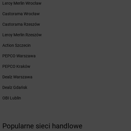
Żabka
Leroy Merlin Wrocław
Bartoszyce
Żabka
Baruchowo
Castorama Wrocław
Żabka
Barwałd Średni
Żabka
Castorama Rzeszów
Barwice
Żabka
Bażanowice
Leroy Merlin Rzeszów
Żabka
Bęczków
Żabka
Action Szczecin
Będzin
Żabka
Bełchatów
PEPCO Warszawa
Żabka
Bełsznica
Żabka
PEPCO Kraków
Bełżyce
Żabka
Bestwina
Dealz Warszawa
Żabka
Bestwinka
Żabka
Dealz Gdańsk
Bezrzecze
Żabka
BG1
OBI Lublin
Żabka
Biała
Żabka
Biała Druga
Żabka
Biała Piska
Żabka
Biała Podlaska
Popularne sieci handlowe
Żabka
Biała Rawska