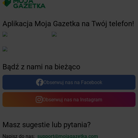
Żabka
Bobolice
Żabka
Bobolin
Żabka
Bobowa
Aplikacja Moja Gazetka na Twój telefon!
Żabka
Bobrek
Żabka
Bobrowniki
Żabka
Bochnia
Żabka
Bodzechów
Żabka
Bodzentyn
Żabka
Bogatki
Bądź z nami na bieżąco
Żabka
Bogatynia
Żabka
Bogdaniec
Obserwuj nas na Facebook
Żabka
Bogdanowo
Żabka
Boguchwała
Obserwuj nas na Instagram
Żabka
Boguchwałowice
Żabka
Boguszów-Gorce
Żabka
Boguszyce
Żabka
Bohater
Masz sugestie lub pytania?
Żabka
Bojano
Napisz do nas:
support@mojagazetka.com
Żabka
Bojszowy