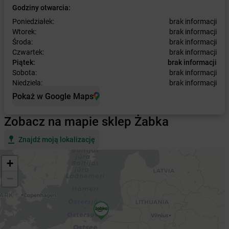
Godziny otwarcia:
Poniedziałek:
brak informacji
Wtorek:
brak informacji
Środa:
brak informacji
Czwartek:
brak informacji
Piątek:
brak informacji
Sobota:
brak informacji
Niedziela:
brak informacji
Pokaż w Google Maps
Zobacz na mapie sklep Żabka
Znajdź moją lokalizację
+
−