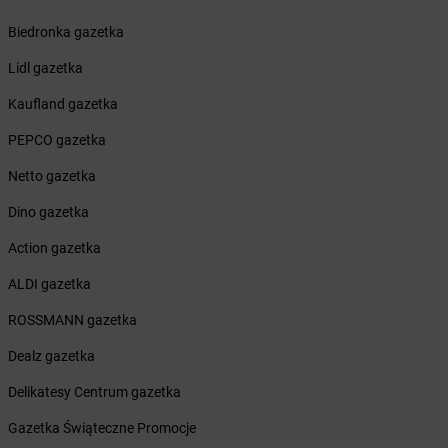
Żabka
Białe Błota
Biedronka gazetka
Żabka
Białka
Żabka
Białka Tatrzańska
Lidl gazetka
Żabka
Białobrzegi
Kaufland gazetka
Żabka
Białogard
Żabka
Białogóra
PEPCO gazetka
Żabka
Białośliwie
Netto gazetka
Żabka
Białowieża
Żabka
Biały Dunajec
Dino gazetka
Żabka
Białystok
Action gazetka
Żabka
Bibice
Żabka
Biczyce Dolne
ALDI gazetka
Żabka
Biecz
ROSSMANN gazetka
Żabka
Biedrusko
Żabka
Bielany Wrocławskie
Dealz gazetka
Żabka
Bielawa
Delikatesy Centrum gazetka
Żabka
Bielsk
Żabka
Bielsk Podlaski
Gazetka Świąteczne Promocje