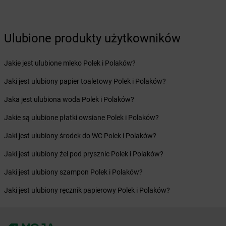
Żabka
Bielsko
Żabka
Bielsko-Biała
Żabka
Bieniewice
Ulubione produkty użytkowników
Żabka
Bieruń
Żabka
Biery
Żabka
Bieżuń
Jakie jest ulubione mleko Polek i Polaków?
Żabka
Bilcza
Jaki jest ulubiony papier toaletowy Polek i Polaków?
Żabka
Biłgoraj
Żabka
Biórków Mały
Jaka jest ulubiona woda Polek i Polaków?
Żabka
Biskupice
Jakie są ulubione płatki owsiane Polek i Polaków?
Żabka
Biskupiec
Żabka
Biskupów
Jaki jest ulubiony środek do WC Polek i Polaków?
Żabka
Blachownia
Jaki jest ulubiony żel pod prysznic Polek i Polaków?
Żabka
Błażejewo
Żabka
Błażowa
Jaki jest ulubiony szampon Polek i Polaków?
Żabka
Blizne Łaszczyńskiego
Jaki jest ulubiony ręcznik papierowy Polek i Polaków?
Żabka
Bliżyn
Żabka
Blok Dobryszyce
Żabka
Błonie