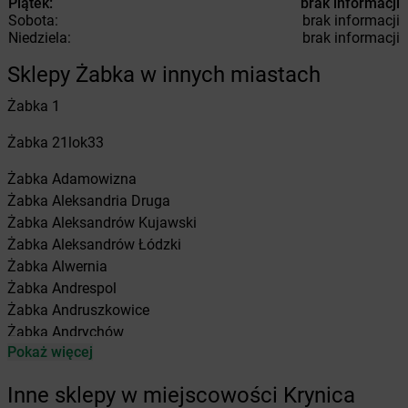
Piątek:
brak informacji
Sobota:
brak informacji
Niedziela:
brak informacji
Sklepy Żabka w innych miastach
Żabka
1
Żabka
21lok33
Żabka
Adamowizna
Żabka
Aleksandria Druga
Żabka
Aleksandrów Kujawski
Żabka
Aleksandrów Łódzki
Żabka
Alwernia
Żabka
Andrespol
Żabka
Andruszkowice
Żabka
Andrychów
Pokaż więcej
Żabka
Antonie
Żabka
Augustów
Inne sklepy w miejscowości Krynica
Żabka
Automat