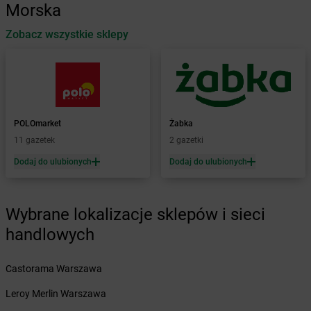
Morska
Żabka
Babica
Zobacz wszystkie sklepy
Żabka
Babice Nowe
Żabka
Babimost
Żabka
Baborów
Żabka
Baboszewo
Żabka
Bachowice
Żabka
Bądkowo
POLOmarket
Żabka
Żabka
Bąków
11 gazetek
2 gazetki
Żabka
Bałtów
Dodaj do ulubionych
Dodaj do ulubionych
Żabka
Banino
Żabka
Baniocha
Żabka
Baranowo
Wybrane lokalizacje sklepów i sieci
Żabka
Barcin
handlowych
Żabka
Barczewo
Żabka
Bardo
Żabka
Castorama Warszawa
Barlinek
Żabka
Barniewice
Leroy Merlin Warszawa
Żabka
Bartąg