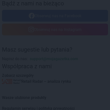
Bądź z nami na bieżąco
LEWIATAN
Borowno
LEWIATAN
Borowo
Obserwuj nas na Facebook
LEWIATAN
Borowy Młyn
LEWIATAN
Borucino
LEWIATAN
Borzęcin Mały
Obserwuj nas na Instagram
LEWIATAN
Bożejowice
LEWIATAN
Bożepole Wielkie
LEWIATAN
Bożewo
Masz sugestie lub pytania?
LEWIATAN
Bralin
LEWIATAN
Braniewo
Napisz do nas:
support@mojagazetka.com
...
LEWIATAN
Bratkowice
Współpraca z nami
LEWIATAN
Brenna
...
LEWIATAN
Brenno
Zobacz szczegóły
LEWIATAN
Brodnica
...
Retail Radar – analiza rynku
LEWIATAN
Brodnica Górna
LEWIATAN
Brodowe Łąki
Wasze ulubione produkty
LEWIATAN
Brożec
LEWIATAN
Brudzeń Duży
Regulamin serwisu i polityka prywatności