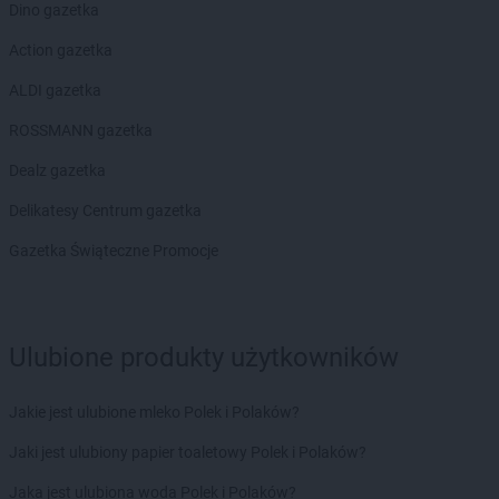
LEWIATAN
Biesal
Dino gazetka
LEWIATAN
Bieżuń
Action gazetka
LEWIATAN
Bilcza
LEWIATAN
Biłgoraj
ALDI gazetka
LEWIATAN
Biórków Wielki
ROSSMANN gazetka
LEWIATAN
Biskupice
LEWIATAN
Biskupie-Kolonia
Dealz gazetka
LEWIATAN
Biskupiec
Delikatesy Centrum gazetka
LEWIATAN
Biszcza
LEWIATAN
Bisztynek
Gazetka Świąteczne Promocje
LEWIATAN
Bładnice Dolne
LEWIATAN
Błażek
LEWIATAN
Blizne
LEWIATAN
Bobolice
Ulubione produkty użytkowników
LEWIATAN
Bobrek
LEWIATAN
Bobrowa
Jakie jest ulubione mleko Polek i Polaków?
LEWIATAN
Bobrowniki
Jaki jest ulubiony papier toaletowy Polek i Polaków?
LEWIATAN
Bochnia
LEWIATAN
Bodzanów
Jaka jest ulubiona woda Polek i Polaków?