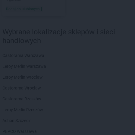
LEWIATAN
Barlinek
Dodaj do ulubionych
LEWIATAN
Bartniczka
LEWIATAN
Bartoszyce
LEWIATAN
Barwałd Dolny
Wybrane lokalizacje sklepów i sieci
LEWIATAN
Barwice
LEWIATAN
Batorz
handlowych
LEWIATAN
Bębło
LEWIATAN
Będzin
Castorama Warszawa
LEWIATAN
Bejsce
Leroy Merlin Warszawa
LEWIATAN
Bełk
LEWIATAN
Bełżyce
Leroy Merlin Wrocław
LEWIATAN
Benice
Castorama Wrocław
LEWIATAN
Bęsia
LEWIATAN
Bestwina
Castorama Rzeszów
LEWIATAN
Bestwinka
Leroy Merlin Rzeszów
LEWIATAN
Biadoliny Szlacheckie
LEWIATAN
Biała
Action Szczecin
LEWIATAN
Biała Druga
PEPCO Warszawa
LEWIATAN
Biała Piska