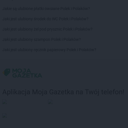
LEWIATAN
Bodzechów
Jakie są ulubione płatki owsiane Polek i Polaków?
LEWIATAN
Bodzentyn
LEWIATAN
Bogumiłowice
Jaki jest ulubiony środek do WC Polek i Polaków?
LEWIATAN
Bojano
Jaki jest ulubiony żel pod prysznic Polek i Polaków?
LEWIATAN
Bojszowy
LEWIATAN
Bolechowice
Jaki jest ulubiony szampon Polek i Polaków?
LEWIATAN
Bolesław
Jaki jest ulubiony ręcznik papierowy Polek i Polaków?
LEWIATAN
Bolesławiec
LEWIATAN
Bolestraszyce
LEWIATAN
Boleszkowice
LEWIATAN
Bolków
LEWIATAN
Bolszewo
LEWIATAN
Bondyrz
Aplikacja Moja Gazetka na Twój telefon!
LEWIATAN
Borki
LEWIATAN
Borki Wielkie
LEWIATAN
Boronów
LEWIATAN
Borowa
LEWIATAN
Borowe
LEWIATAN
Borowie