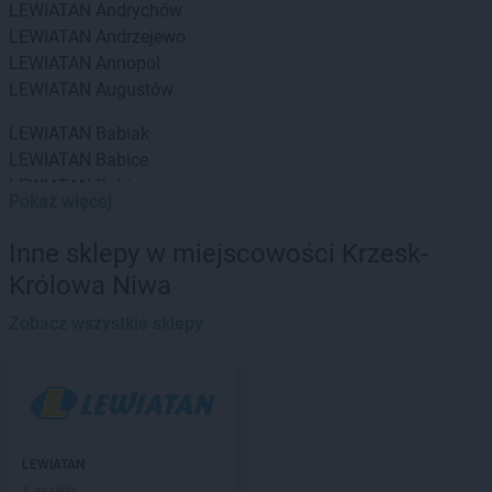
LEWIATAN
Andrychów
LEWIATAN
Andrzejewo
LEWIATAN
Annopol
LEWIATAN
Augustów
LEWIATAN
Babiak
LEWIATAN
Babice
LEWIATAN
Babin
Pokaż więcej
LEWIATAN
Baborów
LEWIATAN
Baboszewo
Inne sklepy w miejscowości Krzesk-
LEWIATAN
Baciuty
Królowa Niwa
LEWIATAN
Bąkowo
LEWIATAN
Baligród
Zobacz wszystkie sklepy
LEWIATAN
Balin
LEWIATAN
Banino
LEWIATAN
Baranowo
LEWIATAN
Barcino
LEWIATAN
Barczewo
LEWIATAN
LEWIATAN
Bargłów Kościelny
4 gazetki