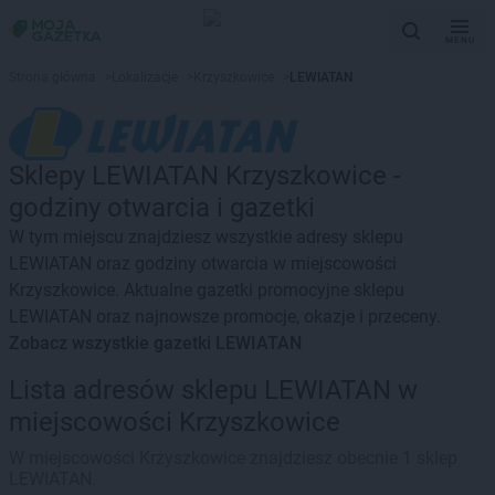
MENU
Strona główna
>
Lokalizacje
>
Krzyszkowice
>
LEWIATAN
Sklepy LEWIATAN Krzyszkowice -
godziny otwarcia i gazetki
W tym miejscu znajdziesz wszystkie adresy sklepu
LEWIATAN oraz godziny otwarcia w miejscowości
Krzyszkowice. Aktualne gazetki promocyjne sklepu
LEWIATAN oraz najnowsze promocje, okazje i przeceny.
Zobacz wszystkie gazetki LEWIATAN
Lista adresów sklepu LEWIATAN w
miejscowości Krzyszkowice
W miejscowości Krzyszkowice znajdziesz obecnie 1 sklep
LEWIATAN.