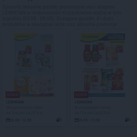
Sprawdź aktualne gazetki promocyjne sieci sklepów
LEWIATAN w miejscowości Krzyszkowice ważne w tym
tygodniu (03.08 - 09.08). Dostępne gazetki: 4 i dużo
produktów w okazyjnej cenie oraz aktualne promocje.
NOWA!
NOWA!
LEWIATAN
LEWIATAN
Okazje na dobry dzień
W wielopakach taniej!
AKTUALNA GAZETKA
AKTUALNA GAZETKA
06.08 - 12.08
1
06.08 - 12.08
1