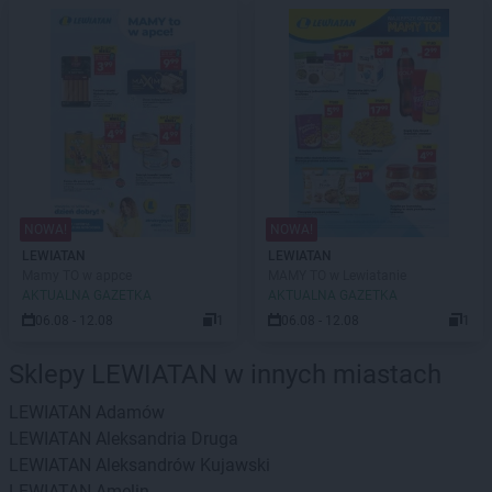
NOWA!
NOWA!
LEWIATAN
LEWIATAN
Mamy TO w appce
MAMY TO w Lewiatanie
AKTUALNA GAZETKA
AKTUALNA GAZETKA
06.08 - 12.08
1
06.08 - 12.08
1
Sklepy LEWIATAN w innych miastach
LEWIATAN
Adamów
LEWIATAN
Aleksandria Druga
LEWIATAN
Aleksandrów Kujawski
LEWIATAN
Amelin