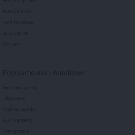
PEPCO Warszawa
LEWIATAN
Biała Piska
LEWIATAN
Biała Podlaska
PEPCO Kraków
LEWIATAN
Białaczów
Dealz Warszawa
LEWIATAN
Białka Tatrzańska
LEWIATAN
Białobłocie
Dealz Gdańsk
LEWIATAN
Białobrzegi
OBI Lublin
LEWIATAN
Białogóra
LEWIATAN
Białopole
LEWIATAN
Biały Bór
LEWIATAN
Biały Kościół
Popularne sieci handlowe
LEWIATAN
Białystok
LEWIATAN
Bielkówko
Biedronka gazetka
LEWIATAN
Bielsk
LEWIATAN
Bielsko-Biała
Lidl gazetka
LEWIATAN
Bieńkowice
Kaufland gazetka
LEWIATAN
Bierawa
LEWIATAN
Biernatki
PEPCO gazetka
LEWIATAN
Bieruń
Netto gazetka
LEWIATAN
Bierzewice