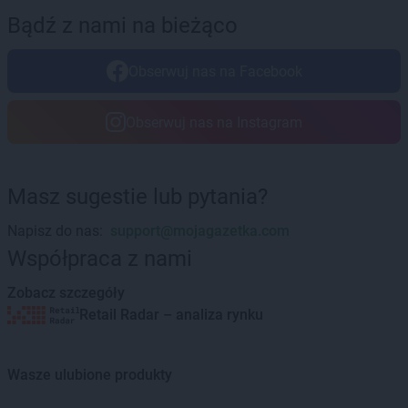
LEWIATAN
Borowie
Bądź z nami na bieżąco
LEWIATAN
Borowno
LEWIATAN
Borowo
Obserwuj nas na Facebook
LEWIATAN
Borowy Młyn
LEWIATAN
Borucino
LEWIATAN
Borzęcin Mały
Obserwuj nas na Instagram
LEWIATAN
Bożejowice
LEWIATAN
Bożepole Wielkie
LEWIATAN
Bożewo
Masz sugestie lub pytania?
LEWIATAN
Bralin
LEWIATAN
Braniewo
Napisz do nas:
support@mojagazetka.com
...
LEWIATAN
Bratkowice
Współpraca z nami
LEWIATAN
Brenna
...
LEWIATAN
Brenno
Zobacz szczegóły
LEWIATAN
Brodnica
...
Retail Radar – analiza rynku
LEWIATAN
Brodnica Górna
LEWIATAN
Brodowe Łąki
Wasze ulubione produkty
LEWIATAN
Brożec
LEWIATAN
Brudzeń Duży