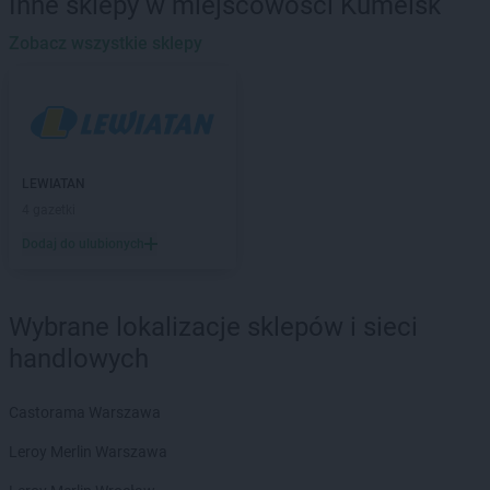
Inne sklepy w miejscowości Kumelsk
LEWIATAN
Baciuty
LEWIATAN
Zobacz wszystkie sklepy
Bąkowo
LEWIATAN
Baligród
LEWIATAN
Balin
LEWIATAN
Banino
LEWIATAN
Baranowo
LEWIATAN
Barcino
LEWIATAN
LEWIATAN
Barczewo
4 gazetki
LEWIATAN
Bargłów Kościelny
Dodaj do ulubionych
LEWIATAN
Barlinek
LEWIATAN
Bartniczka
LEWIATAN
Bartoszyce
Wybrane lokalizacje sklepów i sieci
LEWIATAN
Barwałd Dolny
handlowych
LEWIATAN
Barwice
LEWIATAN
Batorz
LEWIATAN
Bębło
Castorama Warszawa
LEWIATAN
Będzin
Leroy Merlin Warszawa
LEWIATAN
Bejsce
LEWIATAN
Bełk