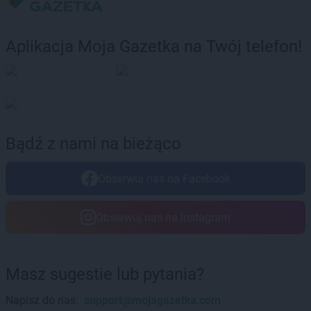
LEWIATAN
Bolków
LEWIATAN
Bolszewo
Aplikacja Moja Gazetka na Twój telefon!
LEWIATAN
Bondyrz
LEWIATAN
Borki
LEWIATAN
Borki Wielkie
LEWIATAN
Boronów
LEWIATAN
Borowa
LEWIATAN
Borowe
Bądź z nami na bieżąco
LEWIATAN
Borowie
LEWIATAN
Borowno
Obserwuj nas na Facebook
LEWIATAN
Borowo
LEWIATAN
Borowy Młyn
LEWIATAN
Borucino
Obserwuj nas na Instagram
LEWIATAN
Borzęcin Mały
LEWIATAN
Bożejowice
LEWIATAN
Bożepole Wielkie
Masz sugestie lub pytania?
LEWIATAN
Bożewo
LEWIATAN
Bralin
Napisz do nas:
support@mojagazetka.com