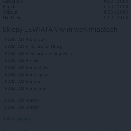
Czwartek:
6:00 - 21:00
Piątek:
6:00 - 21:00
Sobota:
6:00 - 21:00
Niedziela:
9:00 - 20:00
Sklepy LEWIATAN w innych miastach
LEWIATAN
Adamów
LEWIATAN
Aleksandria Druga
LEWIATAN
Aleksandrów Kujawski
LEWIATAN
Amelin
LEWIATAN
Andrychów
LEWIATAN
Andrzejewo
LEWIATAN
Annopol
LEWIATAN
Augustów
LEWIATAN
Babiak
LEWIATAN
Babice
LEWIATAN
Babin
Pokaż więcej
LEWIATAN
Baborów
LEWIATAN
Baboszewo