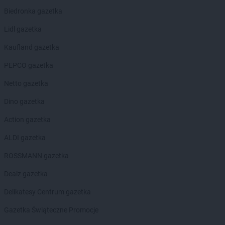
LEWIATAN
Białystok
Biedronka gazetka
LEWIATAN
Bielkówko
LEWIATAN
Bielsk
Lidl gazetka
LEWIATAN
Bielsko-Biała
Kaufland gazetka
LEWIATAN
Bieńkowice
LEWIATAN
Bierawa
PEPCO gazetka
LEWIATAN
Biernatki
Netto gazetka
LEWIATAN
Bieruń
LEWIATAN
Bierzewice
Dino gazetka
LEWIATAN
Biesal
Action gazetka
LEWIATAN
Bieżuń
LEWIATAN
Bilcza
ALDI gazetka
LEWIATAN
Biłgoraj
ROSSMANN gazetka
LEWIATAN
Biórków Wielki
LEWIATAN
Biskupice
Dealz gazetka
LEWIATAN
Biskupie-Kolonia
Delikatesy Centrum gazetka
LEWIATAN
Biskupiec
LEWIATAN
Biszcza
Gazetka Świąteczne Promocje
LEWIATAN
Bisztynek