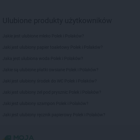
LEWIATAN
Bładnice Dolne
LEWIATAN
Błażek
Ulubione produkty użytkowników
LEWIATAN
Blizne
LEWIATAN
Bobolice
LEWIATAN
Bobrek
Jakie jest ulubione mleko Polek i Polaków?
LEWIATAN
Bobrowa
Jaki jest ulubiony papier toaletowy Polek i Polaków?
LEWIATAN
Bobrowniki
LEWIATAN
Bochnia
Jaka jest ulubiona woda Polek i Polaków?
LEWIATAN
Bodzanów
Jakie są ulubione płatki owsiane Polek i Polaków?
LEWIATAN
Bodzechów
LEWIATAN
Bodzentyn
Jaki jest ulubiony środek do WC Polek i Polaków?
LEWIATAN
Bogumiłowice
Jaki jest ulubiony żel pod prysznic Polek i Polaków?
LEWIATAN
Bojano
LEWIATAN
Bojszowy
Jaki jest ulubiony szampon Polek i Polaków?
LEWIATAN
Bolechowice
Jaki jest ulubiony ręcznik papierowy Polek i Polaków?
LEWIATAN
Bolesław
LEWIATAN
Bolesławiec
LEWIATAN
Bolestraszyce
LEWIATAN
Boleszkowice