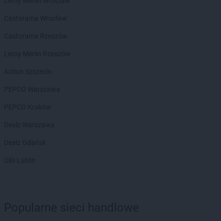
Leroy Merlin Wrocław
LEWIATAN
Bełżyce
Castorama Wrocław
LEWIATAN
Benice
LEWIATAN
Bęsia
Castorama Rzeszów
LEWIATAN
Bestwina
Leroy Merlin Rzeszów
LEWIATAN
Bestwinka
LEWIATAN
Biadoliny Szlacheckie
Action Szczecin
LEWIATAN
Biała
PEPCO Warszawa
LEWIATAN
Biała Druga
LEWIATAN
Biała Piska
PEPCO Kraków
LEWIATAN
Biała Podlaska
Dealz Warszawa
LEWIATAN
Białaczów
LEWIATAN
Białka Tatrzańska
Dealz Gdańsk
LEWIATAN
Białobłocie
OBI Lublin
LEWIATAN
Białobrzegi
LEWIATAN
Białogóra
LEWIATAN
Białopole
LEWIATAN
Biały Bór
Popularne sieci handlowe
LEWIATAN
Biały Kościół