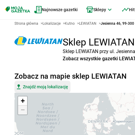
Najnowsze gazetki
Sklepy
Hit
Strona główna
>
Lokalizacje
>
Kutno
>
LEWIATAN
>
Jesienna 46, 99-300
Sklep LEWIATAN K
Sklep LEWIATAN przy ul. Jesienna
Zobacz wszystkie gazetki LEWI
Zobacz na mapie sklep LEWIATAN
Znajdź moją lokalizację
+
−