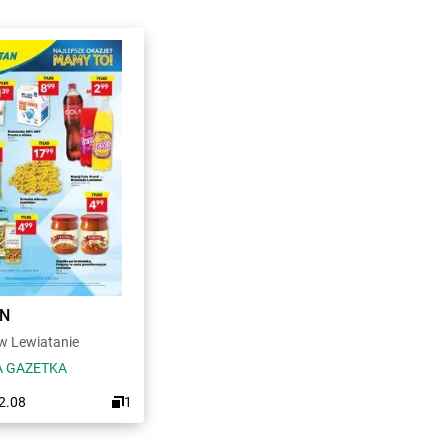
AN
 Lewiatanie
 GAZETKA
12.08
1