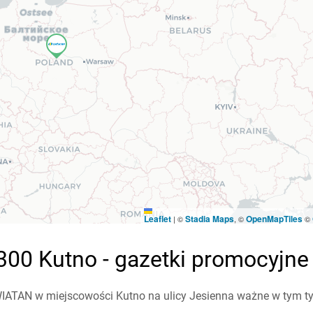
Leaflet
Stadia Maps
OpenMapTiles
|
©
, ©
©
300 Kutno - gazetki promocyjne
ATAN w miejscowości Kutno na ulicy Jesienna ważne w tym tygo