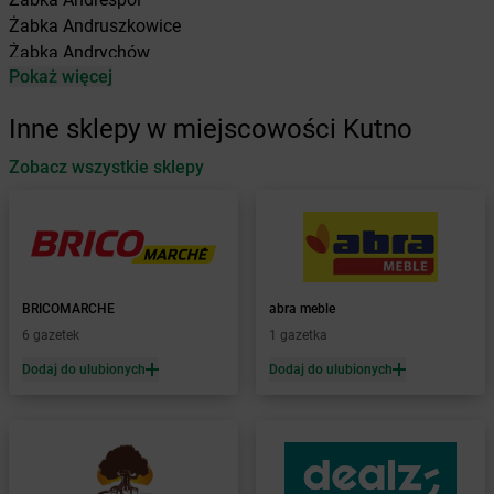
Żabka
Andruszkowice
Żabka
Andrychów
Pokaż więcej
Żabka
Antonie
Żabka
Augustów
Inne sklepy w miejscowości Kutno
Żabka
Automat
Zobacz wszystkie sklepy
Żabka
Babica
Żabka
Babice Nowe
Żabka
Babimost
Żabka
Baborów
Żabka
Baboszewo
Żabka
Bachowice
BRICOMARCHE
abra meble
Żabka
Bądkowo
6 gazetek
1 gazetka
Żabka
Bąków
Dodaj do ulubionych
Dodaj do ulubionych
Żabka
Bałtów
Żabka
Banino
Żabka
Baniocha
Żabka
Baranowo
Żabka
Barcin