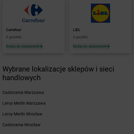
Żabka
Boronów
Żabka
Borowa
Żabka
Borowianka
Żabka
Borówiec
Carrefour
LIDL
Żabka
Borówno
9 gazetek
4 gazetki
Żabka
Borowo
Dodaj do ulubionych
Dodaj do ulubionych
Żabka
Boruja Kościelna
Żabka
Borzęcin Duży
Żabka
Borzygniew
Wybrane lokalizacje sklepów i sieci
Żabka
Borzytuchom
Żabka
handlowych
Boża Wola
Żabka
Bralin
Żabka
Branice
Castorama Warszawa
Żabka
Braniewo
Leroy Merlin Warszawa
Żabka
Brańsk
Żabka
Brenna
Leroy Merlin Wrocław
Żabka
Brodnica
Castorama Wrocław
Żabka
Brodnica Górna
Żabka
Brodowo