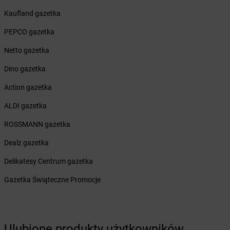
Żabka
Brzeźnio
Kaufland gazetka
Żabka
Brzezowa
Żabka
Brzezówka
PEPCO gazetka
Żabka
Brzoskwinia
Netto gazetka
Żabka
Brzostek
Żabka
Brzoza
Dino gazetka
Żabka
Brzozów
Action gazetka
Żabka
Brzozówka
Żabka
Bucz
ALDI gazetka
Żabka
Buczkowice
ROSSMANN gazetka
Żabka
Budziechów
Żabka
Budziszewice
Dealz gazetka
Żabka
Budzów
Delikatesy Centrum gazetka
Żabka
Budzyń
Żabka
Bujaków
Gazetka Świąteczne Promocje
Żabka
Buk
Żabka
Bukowiec
Żabka
Bukowina Tatrzańska
Żabka
Bukowno
Ulubione produkty użytkowników