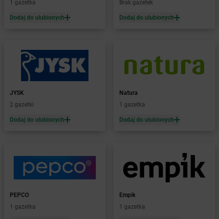
1 gazetka
Brak gazetek
Żabka
Biedrusko
Dodaj do ulubionych
Dodaj do ulubionych
Żabka
Bielany Wrocławskie
Żabka
Bielawa
Żabka
Bielsk
Żabka
Bielsk Podlaski
Żabka
Bielsko
Żabka
Bielsko-Biała
Żabka
Bieniewice
JYSK
Natura
Żabka
Bieruń
2 gazetki
1 gazetka
Żabka
Biery
Dodaj do ulubionych
Dodaj do ulubionych
Żabka
Bieżuń
Żabka
Bilcza
Żabka
Biłgoraj
Żabka
Biórków Mały
Żabka
Biskupice
Żabka
Biskupiec
Żabka
Biskupów
PEPCO
Empik
Żabka
Blachownia
1 gazetka
1 gazetka
Żabka
Błażejewo