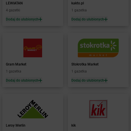
Żabka
BG1
LEWIATAN
kakto.pl
Żabka
Biała
4 gazetki
1 gazetka
Żabka
Biała Druga
Dodaj do ulubionych
Dodaj do ulubionych
Żabka
Biała Piska
Żabka
Biała Podlaska
Żabka
Biała Rawska
Żabka
Białe Błota
Żabka
Białka
Żabka
Białka Tatrzańska
Gram Market
Stokrotka Market
Żabka
Białobrzegi
1 gazetka
1 gazetka
Żabka
Białogard
Żabka
Białogóra
Dodaj do ulubionych
Dodaj do ulubionych
Żabka
Białośliwie
Żabka
Białowieża
Żabka
Biały Dunajec
Żabka
Białystok
Żabka
Bibice
Żabka
Biczyce Dolne
Leroy Merlin
kik
Żabka
Biecz