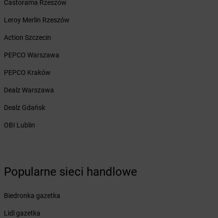
Castorama Rzeszów
Żabka
Brody
Leroy Merlin Rzeszów
Żabka
Brojce
Żabka
Bronina
Action Szczecin
Żabka
Brudzeń Duży
PEPCO Warszawa
Żabka
Bruskowo Wielkie
Żabka
Brusy
PEPCO Kraków
Żabka
Brwinów
Dealz Warszawa
Żabka
Brynica
Żabka
Brzączowice
Dealz Gdańsk
Żabka
Brzeg
OBI Lublin
Żabka
Brzeg Dolny
Żabka
Brześć Kujawski
Żabka
Brzesko
Żabka
Brzeszcze
Popularne sieci handlowe
Żabka
Brzezia Łąka
Żabka
Brzeziny
Biedronka gazetka
Żabka
Brzezna
Żabka
Brzeźnica
Lidl gazetka