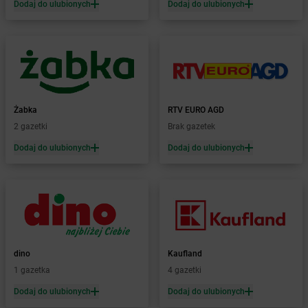
Dodaj do ulubionych
Dodaj do ulubionych
Żabka
Błażowa
Żabka
Blizne Łaszczyńskiego
Żabka
Bliżyn
Żabka
Blok Dobryszyce
Żabka
Błonie
Żabka
Bobolice
Żabka
RTV EURO AGD
Żabka
Bobolin
2 gazetki
Brak gazetek
Żabka
Bobowa
Żabka
Bobrek
Dodaj do ulubionych
Dodaj do ulubionych
Żabka
Bobrowniki
Żabka
Bochnia
Żabka
Bodzechów
Żabka
Bodzentyn
Żabka
Bogatki
Żabka
Bogatynia
dino
Kaufland
Żabka
Bogdaniec
1 gazetka
4 gazetki
Żabka
Bogdanowo
Dodaj do ulubionych
Dodaj do ulubionych
Żabka
Boguchwała