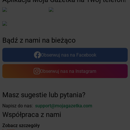
Żabka
Ceków
Żabka
Celestynów
Żabka
Cerekwica
Żabka
Cerkwica
Żabka
Cewice
Bądź z nami na bieżąco
Żabka
Chabówka
Żabka
Chałupki
Żabka
Charzykowy
Obserwuj nas na Facebook
Żabka
Charzyno
Żabka
Chęciny
Obserwuj nas na Instagram
Żabka
Chełm
Żabka
Chełm Śląski
Żabka
Chełmek
Masz sugestie lub pytania?
Żabka
Chełmno
Żabka
Chełmsko Śląskie
Napisz do nas:
support@mojagazetka.com
Żabka
Chełmża
Współpraca z nami
Żabka
Chłapowo
Żabka
Chlastawa
Zobacz szczegóły
Żabka
Chlewice