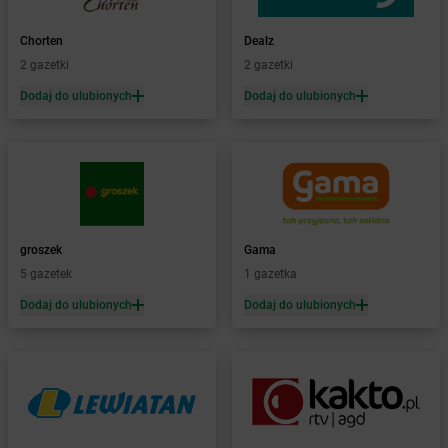
Żabka
Barczewo
Chorten
Dealz
Żabka
Bardo
2 gazetki
2 gazetki
Żabka
Barlinek
Żabka
Barniewice
Dodaj do ulubionych
Dodaj do ulubionych
Żabka
Bartąg
Żabka
Bartoszyce
Żabka
Baruchowo
Żabka
Barwałd Średni
Żabka
Barwice
Żabka
Bażanowice
groszek
Gama
Żabka
Bęczków
5 gazetek
1 gazetka
Żabka
Będzin
Dodaj do ulubionych
Dodaj do ulubionych
Żabka
Bełchatów
Żabka
Bełsznica
Żabka
Bełżyce
Żabka
Bestwina
Żabka
Bestwinka
Żabka
Bezrzecze