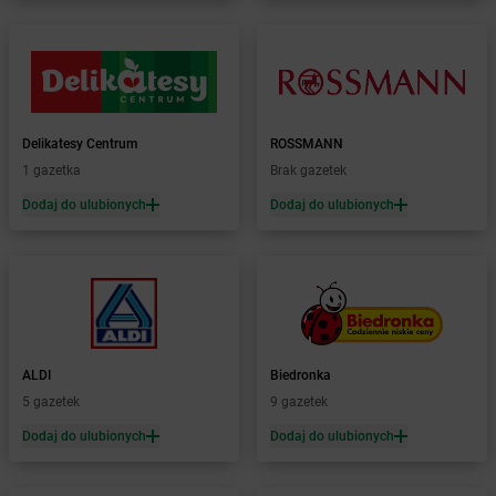
Żabka
Boguchwałowice
Żabka
Boguszów-Gorce
Żabka
Boguszyce
Żabka
Bohater
Żabka
Bojano
Żabka
Bojszowy
Delikatesy Centrum
ROSSMANN
Żabka
Bolechowo
1 gazetka
Brak gazetek
Żabka
Bolęcin
Dodaj do ulubionych
Dodaj do ulubionych
Żabka
Bolesław
Żabka
Bolesławiec
Żabka
Bolewice
Żabka
Bolków
Żabka
Bolszewo
Żabka
Bońki
ALDI
Biedronka
Żabka
Borawe
5 gazetek
9 gazetek
Żabka
Borek Stary
Żabka
Borek Wielkopolski
Dodaj do ulubionych
Dodaj do ulubionych
Żabka
Borkowo
Żabka
Borne Sulinowo