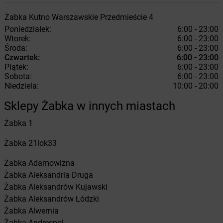
Żabka
Kutno
Warszawskie Przedmieście 4
Poniedziałek:
6:00 - 23:00
Wtorek:
6:00 - 23:00
Środa:
6:00 - 23:00
Czwartek:
6:00 - 23:00
Piątek:
6:00 - 23:00
Sobota:
6:00 - 23:00
Niedziela:
10:00 - 20:00
Sklepy Żabka w innych miastach
Żabka
1
Żabka
21lok33
Żabka
Adamowizna
Żabka
Aleksandria Druga
Żabka
Aleksandrów Kujawski
Żabka
Aleksandrów Łódzki
Żabka
Alwernia
Żabka
Andrespol