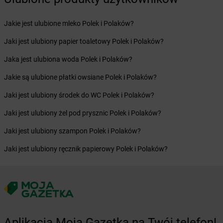
Żabka
Bulowice
Żabka
Busko-Zdrój
Jakie jest ulubione mleko Polek i Polaków?
Żabka
Bychawa
Jaki jest ulubiony papier toaletowy Polek i Polaków?
Żabka
Bycina
Żabka
Byczyna
Jaka jest ulubiona woda Polek i Polaków?
Żabka
Bydgoszcz
Jakie są ulubione płatki owsiane Polek i Polaków?
Żabka
Bydlin
Żabka
Bydlino
Jaki jest ulubiony środek do WC Polek i Polaków?
Żabka
Bystra
Jaki jest ulubiony żel pod prysznic Polek i Polaków?
Żabka
Bystra Podhalańska
Żabka
Bystry
Jaki jest ulubiony szampon Polek i Polaków?
Żabka
Bystrzyca
Jaki jest ulubiony ręcznik papierowy Polek i Polaków?
Żabka
Bystrzyca Kłodzka
Żabka
Bytom
Żabka
Bytów
Żabka
Cedynia
Żabka
Cegłów
Żabka
Cekcyn
Aplikacja Moja Gazetka na Twój telefon!