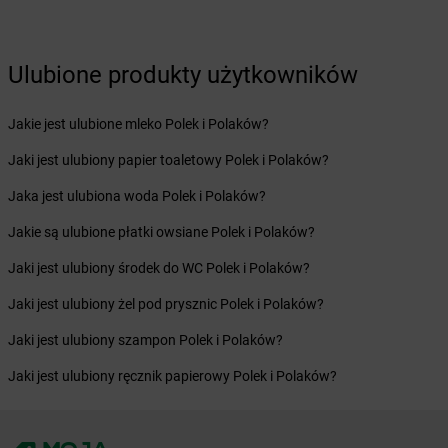
Żabka
Boguszyce
Żabka
Bohater
Żabka
Bojano
Ulubione produkty użytkowników
Żabka
Bojszowy
Żabka
Bolechowo
Jakie jest ulubione mleko Polek i Polaków?
Żabka
Bolęcin
Żabka
Bolesław
Jaki jest ulubiony papier toaletowy Polek i Polaków?
Żabka
Bolesławiec
Jaka jest ulubiona woda Polek i Polaków?
Żabka
Bolewice
Żabka
Bolków
Jakie są ulubione płatki owsiane Polek i Polaków?
Żabka
Bolszewo
Jaki jest ulubiony środek do WC Polek i Polaków?
Żabka
Bońki
Żabka
Borawe
Jaki jest ulubiony żel pod prysznic Polek i Polaków?
Żabka
Borek Stary
Jaki jest ulubiony szampon Polek i Polaków?
Żabka
Borek Wielkopolski
Żabka
Borkowo
Jaki jest ulubiony ręcznik papierowy Polek i Polaków?
Żabka
Borne Sulinowo
Żabka
Boronów
Żabka
Borowa