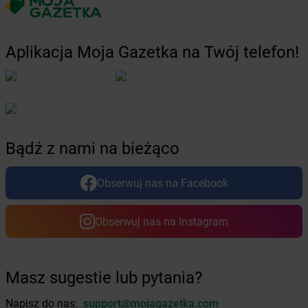
Żabka
Borowianka
Żabka
Borówiec
Żabka
Borówno
Aplikacja Moja Gazetka na Twój telefon!
Żabka
Borowo
Żabka
Boruja Kościelna
Żabka
Borzęcin Duży
Żabka
Borzygniew
Żabka
Borzytuchom
Bądź z nami na bieżąco
Żabka
Boża Wola
Żabka
Bralin
Żabka
Branice
Obserwuj nas na Facebook
Żabka
Braniewo
Żabka
Brańsk
Obserwuj nas na Instagram
Żabka
Brenna
Żabka
Brodnica
Żabka
Brodnica Górna
Masz sugestie lub pytania?
Żabka
Brodowo
Żabka
Brody
Napisz do nas:
support@mojagazetka.com