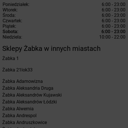
Poniedziałek:
6:00 - 23:00
Wtorek:
6:00 - 23:00
Środa:
6:00 - 23:00
Czwartek:
6:00 - 23:00
Piątek:
6:00 - 23:00
Sobota:
6:00 - 23:00
Niedziela:
10:00 - 22:00
Sklepy Żabka w innych miastach
Żabka
1
Żabka
21lok33
Żabka
Adamowizna
Żabka
Aleksandria Druga
Żabka
Aleksandrów Kujawski
Żabka
Aleksandrów Łódzki
Żabka
Alwernia
Żabka
Andrespol
Żabka
Andruszkowice