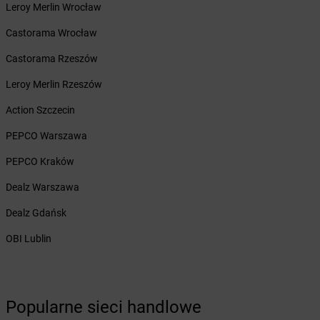
Leroy Merlin Wrocław
Żabka
Bielawa
Żabka
Bielsk
Castorama Wrocław
Żabka
Bielsk Podlaski
Castorama Rzeszów
Żabka
Bielsko
Żabka
Bielsko-Biała
Leroy Merlin Rzeszów
Żabka
Bieniewice
Action Szczecin
Żabka
Bieruń
Żabka
Biery
PEPCO Warszawa
Żabka
Bieżuń
PEPCO Kraków
Żabka
Bilcza
Żabka
Biłgoraj
Dealz Warszawa
Żabka
Biórków Mały
Dealz Gdańsk
Żabka
Biskupice
Żabka
Biskupiec
OBI Lublin
Żabka
Biskupów
Żabka
Blachownia
Żabka
Błażejewo
Popularne sieci handlowe
Żabka
Błażowa