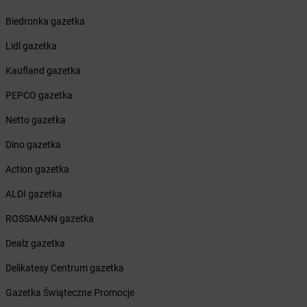
Żabka
Blizne Łaszczyńskiego
Żabka
Bliżyn
Biedronka gazetka
Żabka
Blok Dobryszyce
Lidl gazetka
Żabka
Błonie
Żabka
Bobolice
Kaufland gazetka
Żabka
Bobolin
PEPCO gazetka
Żabka
Bobowa
Żabka
Bobrek
Netto gazetka
Żabka
Bobrowniki
Dino gazetka
Żabka
Bochnia
Żabka
Bodzechów
Action gazetka
Żabka
Bodzentyn
ALDI gazetka
Żabka
Bogatki
Żabka
Bogatynia
ROSSMANN gazetka
Żabka
Bogdaniec
Dealz gazetka
Żabka
Bogdanowo
Żabka
Boguchwała
Delikatesy Centrum gazetka
Żabka
Boguchwałowice
Gazetka Świąteczne Promocje
Żabka
Boguszów-Gorce