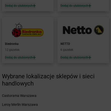
Żabka
Biała Druga
Dodaj do ulubionych
Dodaj do ulubionych
Żabka
Biała Piska
Żabka
Biała Podlaska
Żabka
Biała Rawska
Żabka
Białe Błota
Żabka
Białka
Żabka
Białka Tatrzańska
Biedronka
NETTO
Żabka
Białobrzegi
12 gazetek
6 gazetek
Żabka
Białogard
Żabka
Białogóra
Dodaj do ulubionych
Dodaj do ulubionych
Żabka
Białośliwie
Żabka
Białowieża
Żabka
Biały Dunajec
Wybrane lokalizacje sklepów i sieci
Żabka
Białystok
handlowych
Żabka
Bibice
Żabka
Biczyce Dolne
Castorama Warszawa
Żabka
Biecz
Żabka
Biedrusko
Leroy Merlin Warszawa
Żabka
Bielany Wrocławskie