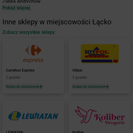
Żabka
Andrychów
Pokaż więcej
Żabka
Antonie
Żabka
Augustów
Inne sklepy w miejscowości Łącko
Żabka
Automat
Zobacz wszystkie sklepy
Żabka
Babica
Żabka
Babice Nowe
Żabka
Babimost
Żabka
Baborów
Żabka
Baboszewo
Żabka
Bachowice
Carrefour Express
Hitpol
Żabka
Bądkowo
2 gazetki
3 gazetki
Żabka
Bąków
Dodaj do ulubionych
Dodaj do ulubionych
Żabka
Bałtów
Żabka
Banino
Żabka
Baniocha
Żabka
Baranowo
Żabka
Barcin
Żabka
Barczewo
LEWIATAN
Koliber