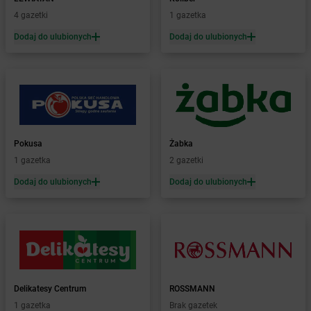
Żabka
Bardo
4 gazetki
1 gazetka
Żabka
Barlinek
Żabka
Barniewice
Dodaj do ulubionych
Dodaj do ulubionych
Żabka
Bartąg
Żabka
Bartoszyce
Żabka
Baruchowo
Żabka
Barwałd Średni
Żabka
Barwice
Żabka
Bażanowice
Pokusa
Żabka
Żabka
Bęczków
1 gazetka
2 gazetki
Żabka
Będzin
Dodaj do ulubionych
Dodaj do ulubionych
Żabka
Bełchatów
Żabka
Bełsznica
Żabka
Bełżyce
Żabka
Bestwina
Żabka
Bestwinka
Żabka
Bezrzecze
Żabka
BG1
Delikatesy Centrum
ROSSMANN
Żabka
Biała
1 gazetka
Brak gazetek