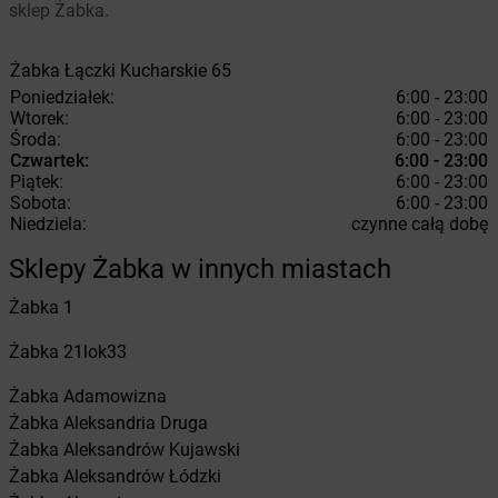
sklep Żabka.
Żabka
Łączki Kucharskie
65
Poniedziałek:
6:00 - 23:00
Wtorek:
6:00 - 23:00
Środa:
6:00 - 23:00
Czwartek:
6:00 - 23:00
Piątek:
6:00 - 23:00
Sobota:
6:00 - 23:00
Niedziela:
czynne całą dobę
Sklepy Żabka w innych miastach
Żabka
1
Żabka
21lok33
Żabka
Adamowizna
Żabka
Aleksandria Druga
Żabka
Aleksandrów Kujawski
Żabka
Aleksandrów Łódzki