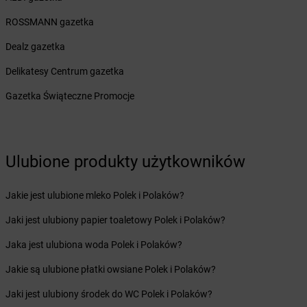
Żabka
Biecz
ROSSMANN gazetka
Żabka
Biedrusko
Żabka
Bielany Wrocławskie
Dealz gazetka
Żabka
Bielawa
Delikatesy Centrum gazetka
Żabka
Bielsk
Żabka
Bielsk Podlaski
Gazetka Świąteczne Promocje
Żabka
Bielsko
Żabka
Bielsko-Biała
Żabka
Bieniewice
Ulubione produkty użytkowników
Żabka
Bieruń
Żabka
Biery
Żabka
Bieżuń
Jakie jest ulubione mleko Polek i Polaków?
Żabka
Bilcza
Jaki jest ulubiony papier toaletowy Polek i Polaków?
Żabka
Biłgoraj
Żabka
Biórków Mały
Jaka jest ulubiona woda Polek i Polaków?
Żabka
Biskupice
Jakie są ulubione płatki owsiane Polek i Polaków?
Żabka
Biskupiec
Żabka
Biskupów
Jaki jest ulubiony środek do WC Polek i Polaków?