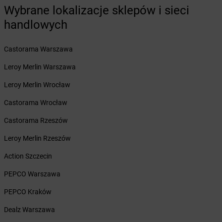
Żabka
Baranowo
Wybrane lokalizacje sklepów i sieci
Żabka
Barcin
handlowych
Żabka
Barczewo
Żabka
Bardo
Żabka
Castorama Warszawa
Barlinek
Żabka
Barniewice
Leroy Merlin Warszawa
Żabka
Bartąg
Żabka
Leroy Merlin Wrocław
Bartoszyce
Żabka
Baruchowo
Castorama Wrocław
Żabka
Barwałd Średni
Żabka
Castorama Rzeszów
Barwice
Żabka
Bażanowice
Leroy Merlin Rzeszów
Żabka
Bęczków
Żabka
Action Szczecin
Będzin
Żabka
Bełchatów
PEPCO Warszawa
Żabka
Bełsznica
Żabka
PEPCO Kraków
Bełżyce
Żabka
Bestwina
Dealz Warszawa
Żabka
Bestwinka