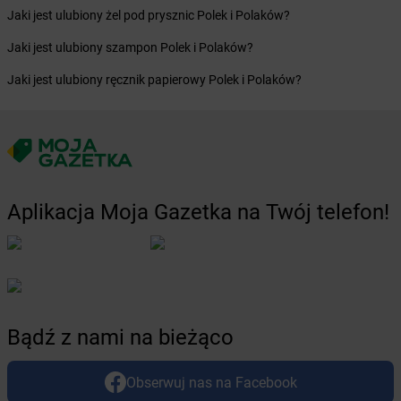
Żabka
Blachownia
Jaki jest ulubiony żel pod prysznic Polek i Polaków?
Żabka
Błażejewo
Żabka
Błażowa
Jaki jest ulubiony szampon Polek i Polaków?
Żabka
Blizne Łaszczyńskiego
Jaki jest ulubiony ręcznik papierowy Polek i Polaków?
Żabka
Bliżyn
Żabka
Blok Dobryszyce
Żabka
Błonie
Żabka
Bobolice
Żabka
Bobolin
Żabka
Bobowa
Aplikacja Moja Gazetka na Twój telefon!
Żabka
Bobrek
Żabka
Bobrowniki
Żabka
Bochnia
Żabka
Bodzechów
Żabka
Bodzentyn
Żabka
Bogatki
Bądź z nami na bieżąco
Żabka
Bogatynia
Żabka
Bogdaniec
Obserwuj nas na Facebook
Żabka
Bogdanowo