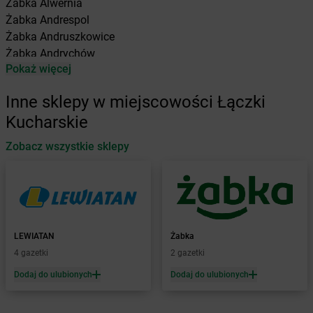
Żabka
Alwernia
Żabka
Andrespol
Żabka
Andruszkowice
Żabka
Andrychów
Pokaż więcej
Żabka
Antonie
Żabka
Augustów
Inne sklepy w miejscowości Łączki
Żabka
Automat
Kucharskie
Żabka
Babica
Zobacz wszystkie sklepy
Żabka
Babice Nowe
Żabka
Babimost
Żabka
Baborów
Żabka
Baboszewo
Żabka
Bachowice
Żabka
Bądkowo
LEWIATAN
Żabka
Żabka
Bąków
4 gazetki
2 gazetki
Żabka
Bałtów
Dodaj do ulubionych
Dodaj do ulubionych
Żabka
Banino
Żabka
Baniocha