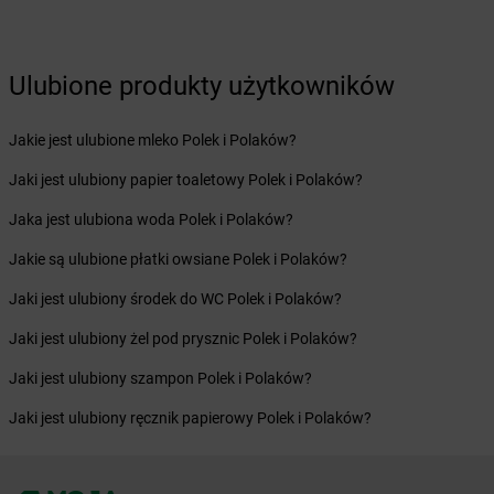
Żabka
Brzozówka
Żabka
Bucz
Żabka
Buczkowice
Ulubione produkty użytkowników
Żabka
Budziechów
Żabka
Budziszewice
Jakie jest ulubione mleko Polek i Polaków?
Żabka
Budzów
Żabka
Budzyń
Jaki jest ulubiony papier toaletowy Polek i Polaków?
Żabka
Bujaków
Jaka jest ulubiona woda Polek i Polaków?
Żabka
Buk
Żabka
Bukowiec
Jakie są ulubione płatki owsiane Polek i Polaków?
Żabka
Bukowina Tatrzańska
Jaki jest ulubiony środek do WC Polek i Polaków?
Żabka
Bukowno
Żabka
Bulowice
Jaki jest ulubiony żel pod prysznic Polek i Polaków?
Żabka
Busko-Zdrój
Jaki jest ulubiony szampon Polek i Polaków?
Żabka
Bychawa
Żabka
Bycina
Jaki jest ulubiony ręcznik papierowy Polek i Polaków?
Żabka
Byczyna
Żabka
Bydgoszcz