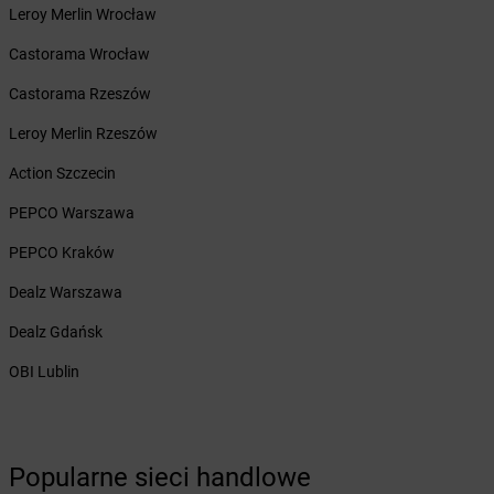
Żabka
Boruja Kościelna
Leroy Merlin Wrocław
Żabka
Borzęcin Duży
Żabka
Borzygniew
Castorama Wrocław
Żabka
Borzytuchom
Castorama Rzeszów
Żabka
Boża Wola
Żabka
Bralin
Leroy Merlin Rzeszów
Żabka
Branice
Action Szczecin
Żabka
Braniewo
Żabka
Brańsk
PEPCO Warszawa
Żabka
Brenna
PEPCO Kraków
Żabka
Brodnica
Żabka
Brodnica Górna
Dealz Warszawa
Żabka
Brodowo
Dealz Gdańsk
Żabka
Brody
Żabka
Brojce
OBI Lublin
Żabka
Bronina
Żabka
Brudzeń Duży
Żabka
Bruskowo Wielkie
Popularne sieci handlowe
Żabka
Brusy