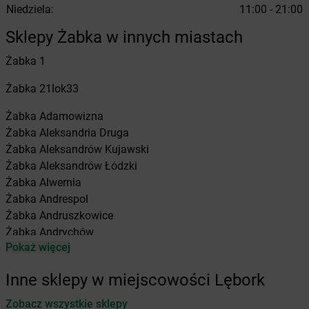
Niedziela:
11:00 - 21:00
Sklepy Żabka w innych miastach
Żabka
1
Żabka
21lok33
Żabka
Adamowizna
Żabka
Aleksandria Druga
Żabka
Aleksandrów Kujawski
Żabka
Aleksandrów Łódzki
Żabka
Alwernia
Żabka
Andrespol
Żabka
Andruszkowice
Żabka
Andrychów
Pokaż więcej
Żabka
Antonie
Żabka
Augustów
Inne sklepy w miejscowości Lębork
Żabka
Automat
Zobacz wszystkie sklepy