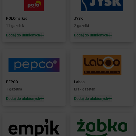
Żabka
Białka
Żabka
Białka Tatrzańska
POLOmarket
JYSK
Żabka
Białobrzegi
11 gazetek
2 gazetki
Żabka
Białogard
Żabka
Białogóra
Dodaj do ulubionych
Dodaj do ulubionych
Żabka
Białośliwie
Żabka
Białowieża
Żabka
Biały Dunajec
Żabka
Białystok
Żabka
Bibice
Żabka
Biczyce Dolne
PEPCO
Laboo
Żabka
Biecz
1 gazetka
Brak gazetek
Żabka
Biedrusko
Dodaj do ulubionych
Dodaj do ulubionych
Żabka
Bielany Wrocławskie
Żabka
Bielawa
Żabka
Bielsk
Żabka
Bielsk Podlaski
Żabka
Bielsko