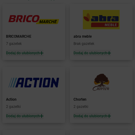
Żabka
Babica
Żabka
Babice Nowe
Żabka
Babimost
Żabka
Baborów
Żabka
Baboszewo
Żabka
Bachowice
BRICOMARCHE
abra meble
Żabka
Bądkowo
7 gazetek
Brak gazetek
Żabka
Bąków
Dodaj do ulubionych
Dodaj do ulubionych
Żabka
Bałtów
Żabka
Banino
Żabka
Baniocha
Żabka
Baranowo
Żabka
Barcin
Żabka
Barczewo
Action
Chorten
Żabka
Bardo
2 gazetki
2 gazetki
Żabka
Barlinek
Żabka
Barniewice
Dodaj do ulubionych
Dodaj do ulubionych
Żabka
Bartąg
Żabka
Bartoszyce