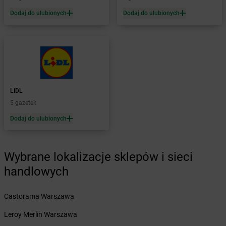
Żabka
Bolęcin
Dodaj do ulubionych
Dodaj do ulubionych
Żabka
Bolesław
Żabka
Bolesławiec
Żabka
Bolewice
Żabka
Bolków
Żabka
Bolszewo
Żabka
Bońki
LIDL
Żabka
Borawe
5 gazetek
Żabka
Borek Stary
Żabka
Borek Wielkopolski
Dodaj do ulubionych
Żabka
Borkowo
Żabka
Borne Sulinowo
Żabka
Boronów
Wybrane lokalizacje sklepów i sieci
Żabka
Borowa
handlowych
Żabka
Borowianka
Żabka
Borówiec
Castorama Warszawa
Żabka
Borówno
Żabka
Borowo
Leroy Merlin Warszawa