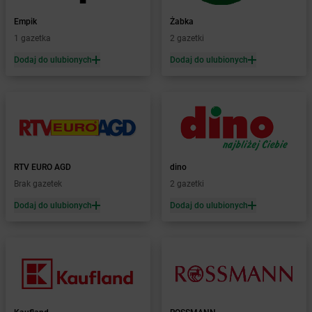
Żabka
Bielsko-Biała
Żabka
Bieniewice
Empik
Żabka
Żabka
Bieruń
1 gazetka
2 gazetki
Żabka
Biery
Dodaj do ulubionych
Dodaj do ulubionych
Żabka
Bieżuń
Żabka
Bilcza
Żabka
Biłgoraj
Żabka
Biórków Mały
Żabka
Biskupice
Żabka
Biskupiec
Żabka
Biskupów
RTV EURO AGD
dino
Żabka
Blachownia
Brak gazetek
2 gazetki
Żabka
Błażejewo
Dodaj do ulubionych
Dodaj do ulubionych
Żabka
Błażowa
Żabka
Blizne Łaszczyńskiego
Żabka
Bliżyn
Żabka
Blok Dobryszyce
Żabka
Błonie
Żabka
Bobolice