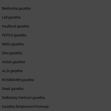
Żabka
Brwinów
Żabka
Brynica
Biedronka gazetka
Żabka
Brzączowice
Lidl gazetka
Żabka
Brzeg
Żabka
Brzeg Dolny
Kaufland gazetka
Żabka
Brześć Kujawski
PEPCO gazetka
Żabka
Brzesko
Żabka
Brzeszcze
Netto gazetka
Żabka
Brzezia Łąka
Dino gazetka
Żabka
Brzeziny
Żabka
Brzezna
Action gazetka
Żabka
Brzeźnica
ALDI gazetka
Żabka
Brzeźnio
Żabka
Brzezowa
ROSSMANN gazetka
Żabka
Brzezówka
Dealz gazetka
Żabka
Brzoskwinia
Żabka
Brzostek
Delikatesy Centrum gazetka
Żabka
Brzoza
Gazetka Świąteczne Promocje
Żabka
Brzozów