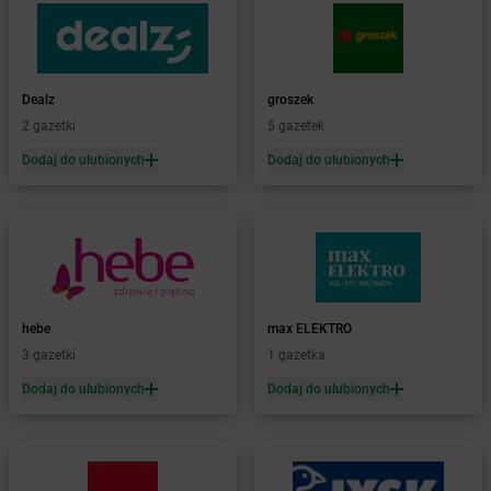
Żabka
Baruchowo
Żabka
Barwałd Średni
Żabka
Barwice
Żabka
Bażanowice
Dealz
groszek
Żabka
Bęczków
2 gazetki
5 gazetek
Żabka
Będzin
Dodaj do ulubionych
Dodaj do ulubionych
Żabka
Bełchatów
Żabka
Bełsznica
Żabka
Bełżyce
Żabka
Bestwina
Żabka
Bestwinka
Żabka
Bezrzecze
Żabka
BG1
hebe
max ELEKTRO
Żabka
Biała
3 gazetki
1 gazetka
Żabka
Biała Druga
Dodaj do ulubionych
Dodaj do ulubionych
Żabka
Biała Piska
Żabka
Biała Podlaska
Żabka
Biała Rawska
Żabka
Białe Błota