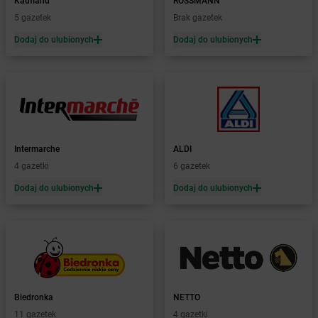
Kaufland
ROSSMANN
Żabka
Bobolin
5 gazetek
Brak gazetek
Żabka
Bobowa
Żabka
Bobrek
Dodaj do ulubionych
Dodaj do ulubionych
Żabka
Bobrowniki
Żabka
Bochnia
Żabka
Bodzechów
Żabka
Bodzentyn
Żabka
Bogatki
Żabka
Bogatynia
Intermarche
ALDI
Żabka
Bogdaniec
4 gazetki
6 gazetek
Żabka
Bogdanowo
Dodaj do ulubionych
Dodaj do ulubionych
Żabka
Boguchwała
Żabka
Boguchwałowice
Żabka
Boguszów-Gorce
Żabka
Boguszyce
Żabka
Bohater
Żabka
Bojano
Żabka
Bojszowy
Biedronka
NETTO
Żabka
Bolechowo
11 gazetek
4 gazetki