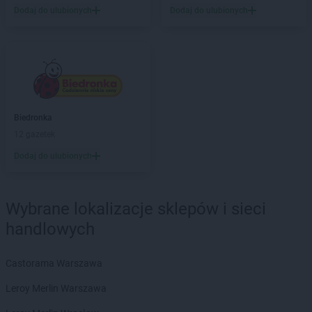
Dodaj do ulubionych
Dodaj do ulubionych
LEWIATAN
Barlinek
LEWIATAN
Bartniczka
LEWIATAN
Bartoszyce
LEWIATAN
Barwałd Dolny
LEWIATAN
Barwice
LEWIATAN
Batorz
LEWIATAN
Bębło
Biedronka
LEWIATAN
Będzin
12 gazetek
LEWIATAN
Bejsce
Dodaj do ulubionych
LEWIATAN
Bełk
LEWIATAN
Bełżyce
LEWIATAN
Benice
Wybrane lokalizacje sklepów i sieci
LEWIATAN
Bęsia
handlowych
LEWIATAN
Bestwina
LEWIATAN
Bestwinka
Castorama Warszawa
LEWIATAN
Biadoliny Szlacheckie
LEWIATAN
Biała
Leroy Merlin Warszawa
LEWIATAN
Biała Druga