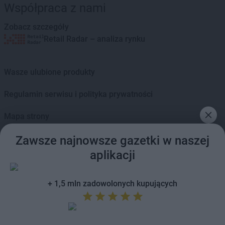
Współpraca z nami
LEWIATAN
Brudzew
LEWIATAN
Brudzowice
Zobacz szczegóły
LEWIATAN
Brusy
Retail Radar – analiza rynku
LEWIATAN
Brwilno
LEWIATAN
Brzeg
LEWIATAN
Brzemiona
Wasze ulubione produkty
LEWIATAN
Brześć Kujawski
LEWIATAN
Brzesko
Regulamin serwisu i polityka prywatności
LEWIATAN
Brzeziny
LEWIATAN
Brzeziny-Kolonia
Mapa strony
LEWIATAN
Brzeźnica
Zawsze najnowsze gazetki w naszej
Wszystkie miasta z lokalizacjami sklepów
LEWIATAN
Brzeźno
LEWIATAN
Brzostowiec
aplikacji
LEWIATAN
Brzozie
LEWIATAN
Brzozów Stary
+ 1,5 mln zadowolonych kupujących
Polska
Czechy
Ukraina
Litwa
Słowacja
Rumunia
LEWIATAN
Brzozowica Duża
LEWIATAN
Brzyszów
LEWIATAN
Buczkowice
LEWIATAN
Budry