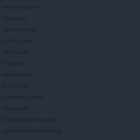
LEWIATAN
Biesal
Biedronka gazetka
LEWIATAN
Bieżuń
Lidl gazetka
LEWIATAN
Bilcza
LEWIATAN
Biłgoraj
Kaufland gazetka
LEWIATAN
Biórków Wielki
PEPCO gazetka
LEWIATAN
Biskupice
LEWIATAN
Biskupie-Kolonia
Netto gazetka
LEWIATAN
Biskupiec
Dino gazetka
LEWIATAN
Biszcza
LEWIATAN
Bisztynek
Action gazetka
LEWIATAN
Bładnice Dolne
ALDI gazetka
LEWIATAN
Błażek
LEWIATAN
Blizne
ROSSMANN gazetka
LEWIATAN
Bobolice
Dealz gazetka
LEWIATAN
Bobrek
LEWIATAN
Bobrowa
Delikatesy Centrum gazetka
LEWIATAN
Bobrowniki
Gazetka Świąteczne Promocje
LEWIATAN
Bochnia
LEWIATAN
Bodzanów