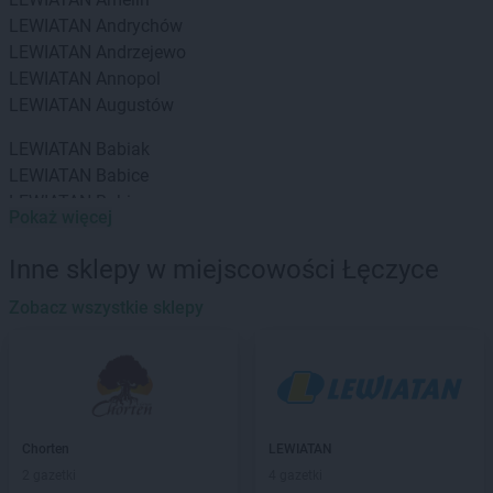
LEWIATAN
Andrychów
LEWIATAN
Andrzejewo
LEWIATAN
Annopol
LEWIATAN
Augustów
LEWIATAN
Babiak
LEWIATAN
Babice
LEWIATAN
Babin
Pokaż więcej
LEWIATAN
Baborów
LEWIATAN
Baboszewo
Inne sklepy w miejscowości Łęczyce
LEWIATAN
Baciuty
LEWIATAN
Zobacz wszystkie sklepy
Bąkowo
LEWIATAN
Baligród
LEWIATAN
Balin
LEWIATAN
Banino
LEWIATAN
Baranowo
LEWIATAN
Barcino
Chorten
LEWIATAN
LEWIATAN
Barczewo
2 gazetki
4 gazetki
LEWIATAN
Bargłów Kościelny