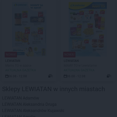
NOWA!
NOWA!
LEWIATAN
LEWIATAN
Mamy TO w appce
MAMY TO w Lewiatanie
AKTUALNA GAZETKA
AKTUALNA GAZETKA
06.08 - 12.08
1
06.08 - 12.08
1
Sklepy LEWIATAN w innych miastach
LEWIATAN
Adamów
LEWIATAN
Aleksandria Druga
LEWIATAN
Aleksandrów Kujawski
LEWIATAN
Amelin