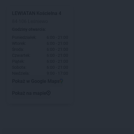
LEWIATAN
Kościelna 4
84-106 Leśniewo
Godziny otwarcia:
Poniedziałek:
6:00 - 21:00
Wtorek:
6:00 - 21:00
Środa:
6:00 - 21:00
Czwartek:
6:00 - 21:00
Piątek:
6:00 - 21:00
Sobota:
6:00 - 21:00
Niedziela:
9:00 - 17:00
Pokaż w Google Maps
Pokaż na mapie