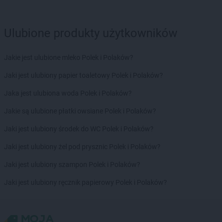
LEWIATAN
Bodzechów
LEWIATAN
Bodzentyn
Ulubione produkty użytkowników
LEWIATAN
Bogumiłowice
LEWIATAN
Bojano
Jakie jest ulubione mleko Polek i Polaków?
LEWIATAN
Bojszowy
LEWIATAN
Bolechowice
Jaki jest ulubiony papier toaletowy Polek i Polaków?
LEWIATAN
Bolesław
Jaka jest ulubiona woda Polek i Polaków?
LEWIATAN
Bolesławiec
LEWIATAN
Bolestraszyce
Jakie są ulubione płatki owsiane Polek i Polaków?
LEWIATAN
Boleszkowice
Jaki jest ulubiony środek do WC Polek i Polaków?
LEWIATAN
Bolków
LEWIATAN
Bolszewo
Jaki jest ulubiony żel pod prysznic Polek i Polaków?
LEWIATAN
Bondyrz
Jaki jest ulubiony szampon Polek i Polaków?
LEWIATAN
Borki
LEWIATAN
Borki Wielkie
Jaki jest ulubiony ręcznik papierowy Polek i Polaków?
LEWIATAN
Boronów
LEWIATAN
Borowa
LEWIATAN
Borowe