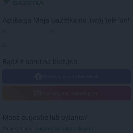
LEWIATAN
Borowie
LEWIATAN
Borowno
LEWIATAN
Borowo
Aplikacja Moja Gazetka na Twój telefon!
LEWIATAN
Borowy Młyn
LEWIATAN
Borucino
LEWIATAN
Borzęcin Mały
LEWIATAN
Bożejowice
LEWIATAN
Bożepole Wielkie
LEWIATAN
Bożewo
Bądź z nami na bieżąco
LEWIATAN
Bralin
LEWIATAN
Braniewo
Obserwuj nas na Facebook
LEWIATAN
Bratkowice
LEWIATAN
Brenna
Obserwuj nas na Instagram
LEWIATAN
Brenno
LEWIATAN
Brodnica
LEWIATAN
Brodnica Górna
LEWIATAN
Brodowe Łąki
Masz sugestie lub pytania?
LEWIATAN
Brożec
Napisz do nas:
support@mojagazetka.com
LEWIATAN
Brudzeń Duży