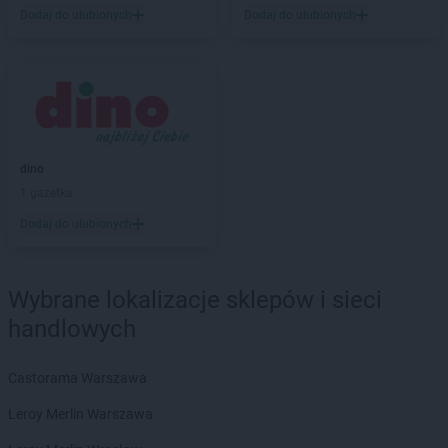
Dodaj do ulubionych
Dodaj do ulubionych
LEWIATAN
Barlinek
LEWIATAN
Bartniczka
LEWIATAN
Bartoszyce
LEWIATAN
Barwałd Dolny
LEWIATAN
Barwice
LEWIATAN
Batorz
LEWIATAN
Bębło
dino
LEWIATAN
Będzin
1 gazetka
LEWIATAN
Bejsce
Dodaj do ulubionych
LEWIATAN
Bełk
LEWIATAN
Bełżyce
LEWIATAN
Benice
Wybrane lokalizacje sklepów i sieci
LEWIATAN
Bęsia
handlowych
LEWIATAN
Bestwina
LEWIATAN
Bestwinka
Castorama Warszawa
LEWIATAN
Biadoliny Szlacheckie
LEWIATAN
Biała
Leroy Merlin Warszawa
LEWIATAN
Biała Druga