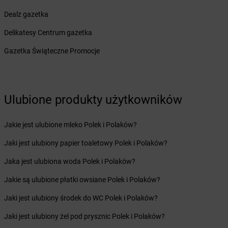
Żabka
Budziszewice
Dealz gazetka
Żabka
Budzów
Delikatesy Centrum gazetka
Żabka
Budzyń
Żabka
Bujaków
Gazetka Świąteczne Promocje
Żabka
Buk
Żabka
Bukowiec
Żabka
Bukowina Tatrzańska
Żabka
Bukowno
Ulubione produkty użytkowników
Żabka
Bulowice
Żabka
Busko-Zdrój
Jakie jest ulubione mleko Polek i Polaków?
Żabka
Bychawa
Jaki jest ulubiony papier toaletowy Polek i Polaków?
Żabka
Bycina
Żabka
Byczyna
Jaka jest ulubiona woda Polek i Polaków?
Żabka
Bydgoszcz
Jakie są ulubione płatki owsiane Polek i Polaków?
Żabka
Bydlin
Żabka
Bydlino
Jaki jest ulubiony środek do WC Polek i Polaków?
Żabka
Bystra
Jaki jest ulubiony żel pod prysznic Polek i Polaków?
Żabka
Bystra Podhalańska