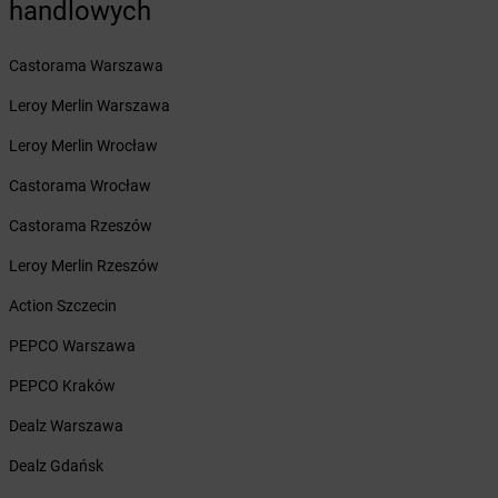
Żabka
handlowych
Boża Wola
Żabka
Bralin
Żabka
Branice
Castorama Warszawa
Żabka
Braniewo
Leroy Merlin Warszawa
Żabka
Brańsk
Żabka
Brenna
Leroy Merlin Wrocław
Żabka
Brodnica
Castorama Wrocław
Żabka
Brodnica Górna
Żabka
Brodowo
Castorama Rzeszów
Żabka
Brody
Leroy Merlin Rzeszów
Żabka
Brojce
Żabka
Bronina
Action Szczecin
Żabka
Brudzeń Duży
PEPCO Warszawa
Żabka
Bruskowo Wielkie
Żabka
Brusy
PEPCO Kraków
Żabka
Brwinów
Dealz Warszawa
Żabka
Brynica
Żabka
Brzączowice
Dealz Gdańsk
Żabka
Brzeg