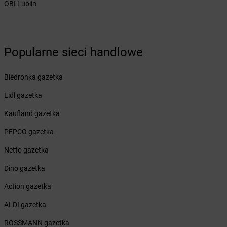
OBI Lublin
Żabka
Brzeg Dolny
Żabka
Brześć Kujawski
Żabka
Brzesko
Żabka
Brzeszcze
Popularne sieci handlowe
Żabka
Brzezia Łąka
Żabka
Brzeziny
Biedronka gazetka
Żabka
Brzezna
Żabka
Brzeźnica
Lidl gazetka
Żabka
Brzeźnio
Kaufland gazetka
Żabka
Brzezowa
Żabka
Brzezówka
PEPCO gazetka
Żabka
Brzoskwinia
Netto gazetka
Żabka
Brzostek
Żabka
Brzoza
Dino gazetka
Żabka
Brzozów
Action gazetka
Żabka
Brzozówka
Żabka
Bucz
ALDI gazetka
Żabka
Buczkowice
ROSSMANN gazetka
Żabka
Budziechów