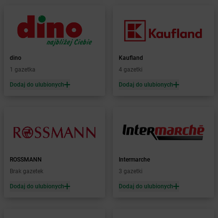
Żabka
Bochnia
Żabka
Bodzechów
Żabka
Bodzentyn
Żabka
Bogatki
Żabka
Bogatynia
dino
Kaufland
Żabka
Bogdaniec
1 gazetka
4 gazetki
Żabka
Bogdanowo
Dodaj do ulubionych
Dodaj do ulubionych
Żabka
Boguchwała
Żabka
Boguchwałowice
Żabka
Boguszów-Gorce
Żabka
Boguszyce
Żabka
Bohater
Żabka
Bojano
Żabka
Bojszowy
ROSSMANN
Intermarche
Żabka
Bolechowo
Brak gazetek
3 gazetki
Żabka
Bolęcin
Dodaj do ulubionych
Dodaj do ulubionych
Żabka
Bolesław
Żabka
Bolesławiec
Żabka
Bolewice