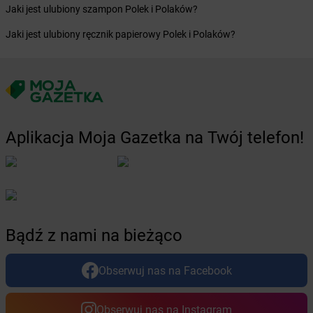
Żabka
Bystry
Jaki jest ulubiony szampon Polek i Polaków?
Żabka
Bystrzyca
Jaki jest ulubiony ręcznik papierowy Polek i Polaków?
Żabka
Bystrzyca Kłodzka
Żabka
Bytom
Żabka
Bytów
Żabka
Cedynia
Żabka
Cegłów
Żabka
Cekcyn
Aplikacja Moja Gazetka na Twój telefon!
Żabka
Ceków
Żabka
Celestynów
Żabka
Cerekwica
Żabka
Cerkwica
Żabka
Cewice
Bądź z nami na bieżąco
Żabka
Chabówka
Żabka
Chałupki
Żabka
Charzykowy
Obserwuj nas na Facebook
Żabka
Charzyno
Żabka
Chęciny
Obserwuj nas na Instagram