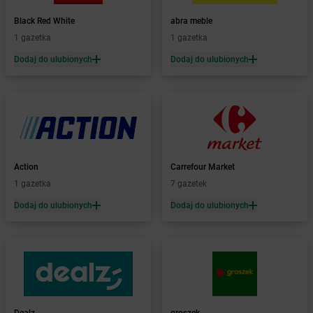
Żabka
Baboszewo
Żabka
Bachowice
Black Red White
abra meble
Żabka
Bądkowo
1 gazetka
1 gazetka
Żabka
Bąków
Dodaj do ulubionych
Dodaj do ulubionych
Żabka
Bałtów
Żabka
Banino
Żabka
Baniocha
Żabka
Baranowo
Żabka
Barcin
Żabka
Barczewo
Action
Carrefour Market
Żabka
Bardo
1 gazetka
7 gazetek
Żabka
Barlinek
Żabka
Barniewice
Dodaj do ulubionych
Dodaj do ulubionych
Żabka
Bartąg
Żabka
Bartoszyce
Żabka
Baruchowo
Żabka
Barwałd Średni
Żabka
Barwice
Żabka
Bażanowice