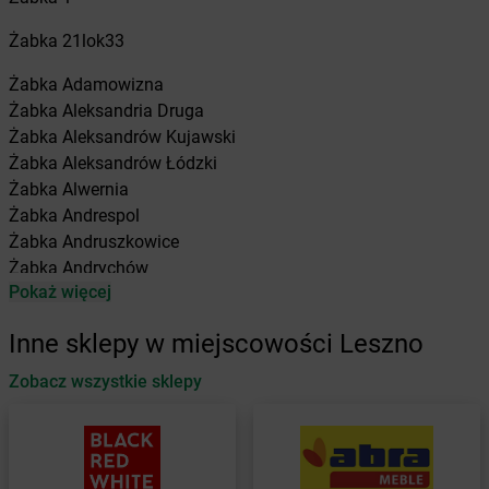
Żabka
21lok33
Żabka
Adamowizna
Żabka
Aleksandria Druga
Żabka
Aleksandrów Kujawski
Żabka
Aleksandrów Łódzki
Żabka
Alwernia
Żabka
Andrespol
Żabka
Andruszkowice
Żabka
Andrychów
Pokaż więcej
Żabka
Antonie
Żabka
Augustów
Inne sklepy w miejscowości Leszno
Żabka
Automat
Zobacz wszystkie sklepy
Żabka
Babica
Żabka
Babice Nowe
Żabka
Babimost
Żabka
Baborów