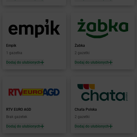
Żabka
Bieżuń
Żabka
Bilcza
Żabka
Biłgoraj
Żabka
Biórków Mały
Żabka
Biskupice
Żabka
Biskupiec
Żabka
Biskupów
Empik
Żabka
Żabka
Blachownia
1 gazetka
2 gazetki
Żabka
Błażejewo
Dodaj do ulubionych
Dodaj do ulubionych
Żabka
Błażowa
Żabka
Blizne Łaszczyńskiego
Żabka
Bliżyn
Żabka
Blok Dobryszyce
Żabka
Błonie
Żabka
Bobolice
RTV EURO AGD
Chata Polska
Żabka
Bobolin
Brak gazetek
2 gazetki
Żabka
Bobowa
Żabka
Bobrek
Dodaj do ulubionych
Dodaj do ulubionych
Żabka
Bobrowniki