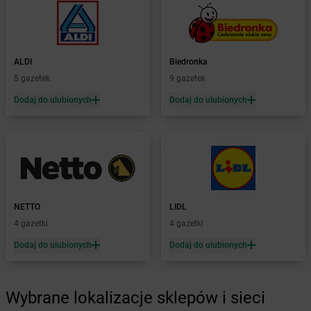
Żabka
Bolków
Żabka
Bolszewo
Żabka
Bońki
ALDI
Biedronka
Żabka
Borawe
5 gazetek
9 gazetek
Żabka
Borek Stary
Żabka
Borek Wielkopolski
Dodaj do ulubionych
Dodaj do ulubionych
Żabka
Borkowo
Żabka
Borne Sulinowo
Żabka
Boronów
Żabka
Borowa
Żabka
Borowianka
Żabka
Borówiec
NETTO
LIDL
Żabka
Borówno
4 gazetki
4 gazetki
Żabka
Borowo
Dodaj do ulubionych
Dodaj do ulubionych
Żabka
Boruja Kościelna
Żabka
Borzęcin Duży
Żabka
Borzygniew
Wybrane lokalizacje sklepów i sieci
Żabka
Borzytuchom