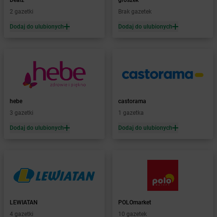
Dealz
groszek
Żabka
Bęczków
2 gazetki
Brak gazetek
Żabka
Będzin
Dodaj do ulubionych
Dodaj do ulubionych
Żabka
Bełchatów
Żabka
Bełsznica
Żabka
Bełżyce
Żabka
Bestwina
Żabka
Bestwinka
Żabka
Bezrzecze
Żabka
BG1
hebe
castorama
Żabka
Biała
3 gazetki
1 gazetka
Żabka
Biała Druga
Dodaj do ulubionych
Dodaj do ulubionych
Żabka
Biała Piska
Żabka
Biała Podlaska
Żabka
Biała Rawska
Żabka
Białe Błota
Żabka
Białka
Żabka
Białka Tatrzańska
LEWIATAN
POLOmarket
Żabka
Białobrzegi
4 gazetki
10 gazetek
Żabka
Bialogard