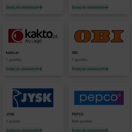
Żabka
Białogóra
Dodaj do ulubionych
Dodaj do ulubionych
Żabka
Białośliwie
Żabka
Białowieża
Żabka
Biały Dunajec
Żabka
Białystok
Żabka
Bibice
Żabka
Biczyce Dolne
kakto.pl
OBI
Żabka
Biecz
1 gazetka
1 gazetka
Żabka
Biedrusko
Dodaj do ulubionych
Dodaj do ulubionych
Żabka
Bielany Wrocławskie
Żabka
Bielawa
Żabka
Bielsk
Żabka
Bielsk Podlaski
Żabka
Bielsko
Żabka
Bielsko-Biała
Żabka
Bieniewice
JYSK
PEPCO
Żabka
Bieruń
2 gazetki
Brak gazetek
Żabka
Biery
Dodaj do ulubionych
Dodaj do ulubionych