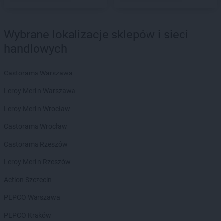
Chorten
Borzęcin Duży
Chorten
Borzymy
Wybrane lokalizacje sklepów i sieci
Chorten
Boże
Chorten
Braciejówka
handlowych
Chorten
Bramki
Chorten
Braniewo
Castorama Warszawa
Chorten
Brańsk
Leroy Merlin Warszawa
Chorten
Brenna
Chorten
Brochów
Leroy Merlin Wrocław
Chorten
Brójce
Castorama Wrocław
Chorten
Brok
Chorten
Brończany
Castorama Rzeszów
Chorten
Broniewice
Leroy Merlin Rzeszów
Chorten
Bronowo
Chorten
Brudki Stare
Action Szczecin
Chorten
Brusy
PEPCO Warszawa
Chorten
Brwinów
Chorten
Brzesko
PEPCO Kraków