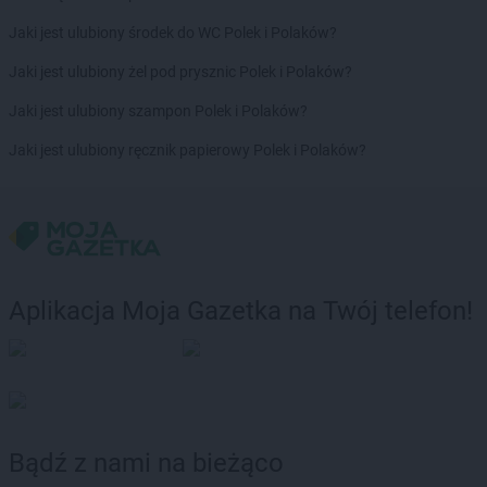
Chorten
Chorzów
Jaki jest ulubiony środek do WC Polek i Polaków?
Chorten
Choszczewo
Chorten
Choszczno
Jaki jest ulubiony żel pod prysznic Polek i Polaków?
Chorten
Chrzanów
Jaki jest ulubiony szampon Polek i Polaków?
Chorten
Ciechanów
Chorten
Ciechanowiec
Jaki jest ulubiony ręcznik papierowy Polek i Polaków?
Chorten
Ciemne
Chorten
Cierno-Żabieniec
Chorten
Cieszyn
Chorten
Cisewie
Chorten
Cyców-Kolonia Druga
Chorten
Czadrów
Aplikacja Moja Gazetka na Twój telefon!
Chorten
Czaple
Chorten
Czarna
Chorten
Czarna Białostocka
Chorten
Czarna Wieś Kościelna
Chorten
Czarnków
Chorten
Czarnotrzew
Bądź z nami na bieżąco
Chorten
Czarnów