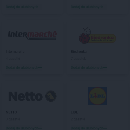
Chorten
Bobrówka
Dodaj do ulubionych
Dodaj do ulubionych
Chorten
Bobrowniki
Chorten
Bochnia
Chorten
Boćki
Chorten
Bodaczów
Chorten
Bogatynia
Chorten
Bogdanka
Chorten
Intermarche
Bojano
Biedronka
Chorten
4 gazetki
Bolęcin
7 gazetek
Chorten
Bolesławiec
Dodaj do ulubionych
Dodaj do ulubionych
Chorten
Bolimów
Chorten
Bolków
Chorten
Bolszewo
Chorten
Borek
Chorten
Borki
Chorten
Borkowo
NETTO
LIDL
Chorten
Borów Wielki
3 gazetki
2 gazetki
Chorten
Borowe
Chorten
Dodaj do ulubionych
Borowina
Dodaj do ulubionych