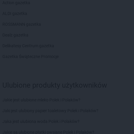
Action gazetka
Chorten
Cekcyn
ALDI gazetka
Chorten
Celestynów
Chorten
Celiny
ROSSMANN gazetka
Chorten
Cepno
Dealz gazetka
Chorten
Chałupy
Chorten
Chełm
Delikatesy Centrum gazetka
Chorten
Chełm Śląski
Gazetka Świąteczne Promocje
Chorten
Chełmek
Chorten
Chełmno
Chorten
Chełmża
Chorten
Chłopy
Ulubione produkty użytkowników
Chorten
Chociule
Chorten
Chociw
Jakie jest ulubione mleko Polek i Polaków?
Chorten
Chodzież
Chorten
Chojnice
Jaki jest ulubiony papier toaletowy Polek i Polaków?
Chorten
Chojno Nowe Drugie
Jaka jest ulubiona woda Polek i Polaków?
Chorten
Chojnów
Chorten
Choroszcz
Jakie są ulubione płatki owsiane Polek i Polaków?