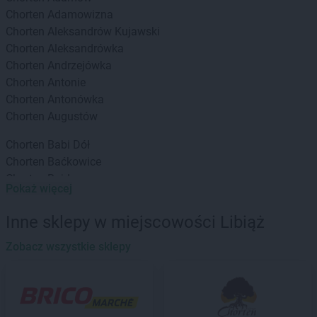
Chorten
Adamowizna
Chorten
Aleksandrów Kujawski
Chorten
Aleksandrówka
Chorten
Andrzejówka
Chorten
Antonie
Chorten
Antonówka
Chorten
Augustów
Chorten
Babi Dół
Chorten
Baćkowice
Chorten
Bajdy
Pokaż więcej
Chorten
Bajki-Zalesie
Chorten
Bakałarzewo
Inne sklepy w miejscowości Libiąż
Chorten
Bąkowo
Chorten
Zobacz wszystkie sklepy
Banie
Chorten
Banino
Chorten
Baranowo
Chorten
Barchów
Chorten
Barcikowo