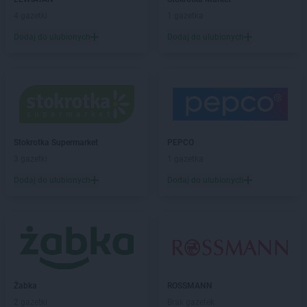
Chorten
Białousy
4 gazetki
1 gazetka
Chorten
Białowieża
Chorten
Białożewin
Dodaj do ulubionych
Dodaj do ulubionych
Chorten
Białystok
Chorten
Biecz
Chorten
Biedaszki
Chorten
Biedrzychowice
Chorten
Bielany-Żyłaki
Chorten
Bielicha
Stokrotka Supermarket
PEPCO
Chorten
Bieliny
3 gazetki
1 gazetka
Chorten
Bielsk Podlaski
Dodaj do ulubionych
Dodaj do ulubionych
Chorten
Bielsko-Biała
Chorten
Bierwce
Chorten
Biłgoraj
Chorten
Biskupiec
Chorten
Biskupiec-Kolonia Trzecia
Chorten
Błędowo
Chorten
Blochy
Żabka
ROSSMANN
Chorten
Błonie
2 gazetki
Brak gazetek