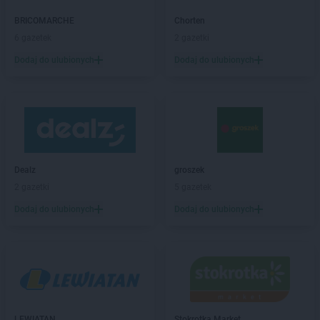
Chorten
Barcin
BRICOMARCHE
Chorten
Chorten
Bargłów Kościelny
6 gazetek
2 gazetki
Chorten
Bartniki
Dodaj do ulubionych
Dodaj do ulubionych
Chorten
Bartołty Wielkie
Chorten
Bartoszyce
Chorten
Będzieszyn
Chorten
Bełchatów
Chorten
Bezledy
Chorten
Biała Niżna
Chorten
Biała Piska
Dealz
groszek
Chorten
Biała Podlaska
2 gazetki
5 gazetek
Chorten
Biała Rawska
Dodaj do ulubionych
Dodaj do ulubionych
Chorten
Białebłoto-Kobyla
Chorten
Białebłoto-Stara Wieś
Chorten
Białobiel
Chorten
Białobrzegi
Chorten
Białogard
Chorten
Białogóra
LEWIATAN
Stokrotka Market