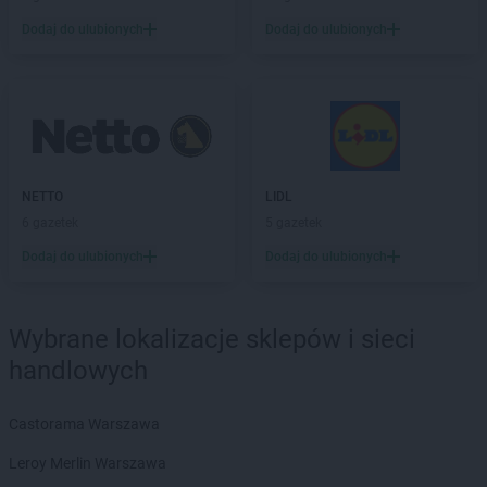
Dodaj do ulubionych
Dodaj do ulubionych
LIDL
Dąbrowa Górnicza
LIDL
Dąbrowa Tarnowska
LIDL
Dąbrówka
LIDL
Darłowo
LIDL
Dawidy Bankowe
LIDL
Dębica
LIDL
Dęblin
NETTO
LIDL
LIDL
do
6 gazetek
5 gazetek
LIDL
Dobra
Dodaj do ulubionych
Dodaj do ulubionych
LIDL
Dobre Miasto
LIDL
Drawsko Pomorskie
LIDL
Drezdenko
Wybrane lokalizacje sklepów i sieci
LIDL
Drogoszewo
handlowych
LIDL
Dywity
LIDL
Działdowo
LIDL
Działoszyn
Castorama Warszawa
LIDL
Dzierżoniów
Leroy Merlin Warszawa