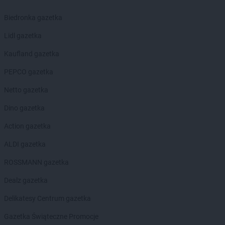
LIDL
Gorzów Wielkopolski
LIDL
Gorzyce
Biedronka gazetka
LIDL
Gostyń
Lidl gazetka
LIDL
Gostynin
LIDL
Grajewo
Kaufland gazetka
LIDL
Grodzisk Mazowiecki
PEPCO gazetka
LIDL
Grodzisk Wielkopolski
LIDL
Grudziądz
Netto gazetka
LIDL
Gryfice
Dino gazetka
LIDL
Gryfino
LIDL
Gryfów Śląski
Action gazetka
LIDL
Gubin
ALDI gazetka
LIDL
Hajnówka
ROSSMANN gazetka
LIDL
Horodniany
LIDL
Hrubieszów
Dealz gazetka
Delikatesy Centrum gazetka
LIDL
Iława
LIDL
Imielin
Gazetka Świąteczne Promocje
LIDL
Inowrocław