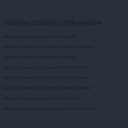
LIDL
Jabłonna
LIDL
Janki
Ulubione produkty użytkowników
LIDL
Jarocin
LIDL
Jarosław
Jakie jest ulubione mleko Polek i Polaków?
LIDL
Jasienica
LIDL
Jasło
Jaki jest ulubiony papier toaletowy Polek i Polaków?
LIDL
Jastrzębie-Zdrój
Jaka jest ulubiona woda Polek i Polaków?
LIDL
Jawiszowice
LIDL
Jawor
Jakie są ulubione płatki owsiane Polek i Polaków?
LIDL
Jaworzno
Jaki jest ulubiony środek do WC Polek i Polaków?
LIDL
Jedrzejow
LIDL
Jelcz-Laskowice
Jaki jest ulubiony żel pod prysznic Polek i Polaków?
LIDL
Jelenia Góra
Jaki jest ulubiony szampon Polek i Polaków?
LIDL
Józefosław
LIDL
Józefów
Jaki jest ulubiony ręcznik papierowy Polek i Polaków?
LIDL
Kalisz
LIDL
Kamień Pomorski