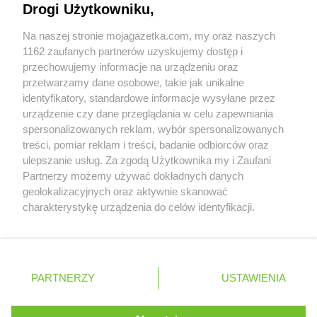
Drogi Użytkowniku,
LIDL
Konstancin-Jeziorna
Współpraca z nami
LIDL
Konstantynów Łódzki
Na naszej stronie mojagazetka.com, my oraz naszych
Zobacz szczegóły
LIDL
Kórnik
1162 zaufanych partnerów uzyskujemy dostęp i
Retail Radar – analiza rynku
LIDL
Koronowo
przechowujemy informacje na urządzeniu oraz
przetwarzamy dane osobowe, takie jak unikalne
LIDL
Kosakowo
identyfikatory, standardowe informacje wysyłane przez
LIDL
Kościan
Wasze ulubione produkty
urządzenie czy dane przeglądania w celu zapewniania
LIDL
Kościelna Wieś
spersonalizowanych reklam, wybór spersonalizowanych
LIDL
Kościerzyna
Regulamin serwisu i polityka prywatności
treści, pomiar reklam i treści, badanie odbiorców oraz
LIDL
Kostrzyn nad Odrą
ulepszanie usług. Za zgodą Użytkownika my i Zaufani
LIDL
Koszalin
Mapa strony
Partnerzy możemy używać dokładnych danych
LIDL
Kowale
geolokalizacyjnych oraz aktywnie skanować
LIDL
Koziegłowy
Zawsze najnowsze gazetki w naszej
Wszystkie miasta z lokalizacjami sklepów
charakterystykę urządzenia do celów identyfikacji.
LIDL
Kozienice
Ponieważ cenimy Twoją prywatność, prosimy o zgodę na
aplikacji
LIDL
Kraków
korzystanie z tych technologii poprzez kliknięcie
LIDL
Krapkowice
„Akceptuję”. Zgoda jest dobrowolna i zawsze możesz ją
+ 1,5 mln zadowolonych kupujących
zmienić/wycofać klikając przycisk ustawień prywatności
LIDL
Kraśnik
Polska
Czechy
Ukraina
Litwa
Słowacja
Rumunia
PARTNERZY
USTAWIENIA
znajdujący się w lewym dolnym rogu strony
LIDL
Krasnystaw
LIDL
Krościenko nad Dunajcem
. Niektóre rodzaje przetwarzania danych nie wymagają