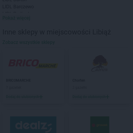
LIDL
Barczewo
LIDL
Barlinek
Pokaż więcej
LIDL
Bartoszyce
LIDL
Będzin
Inne sklepy w miejscowości Libiąż
LIDL
Bełchatów
LIDL
Zobacz wszystkie sklepy
Biała Podlaska
LIDL
Białobrzegi
LIDL
Białystok
LIDL
Bielany Wrocławskie
LIDL
Bielawa
LIDL
Bielsk Podlaski
BRICOMARCHE
Chorten
LIDL
Bielsko-Biała
7 gazetek
2 gazetki
LIDL
Bieruń
Dodaj do ulubionych
Dodaj do ulubionych
LIDL
Biłgoraj
LIDL
Biskupiec
LIDL
Bochnia
LIDL
Bogatynia
LIDL
Bolechowo