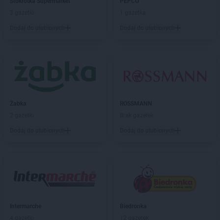
Stokrotka Supermarket
PEPCO
LIDL
Chełmiec
3 gazetki
1 gazetka
LIDL
Chełmno
LIDL
Chełmża
Dodaj do ulubionych
Dodaj do ulubionych
LIDL
Chodzież
LIDL
Chojnice
LIDL
Chojnów
LIDL
Chorzów
LIDL
Choszczno
LIDL
Chrzanów
Żabka
ROSSMANN
LIDL
Chwaszczyno
2 gazetki
Brak gazetek
LIDL
Chyliczki
Dodaj do ulubionych
Dodaj do ulubionych
LIDL
Ciechanów
LIDL
Cieszyn
LIDL
Czechowice-Dziedzice
LIDL
Czeladź
LIDL
Czersk
LIDL
Częstochowa
LIDL
Człuchów
Intermarche
Biedronka
LIDL
Czołowo-Kolonia
4 gazetki
12 gazetek