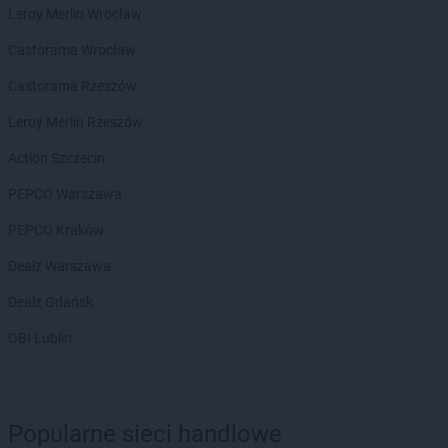
LIDL
Elbląg
Leroy Merlin Wrocław
LIDL
Garwolin
Castorama Wrocław
LIDL
Gdańsk
Castorama Rzeszów
LIDL
Gdynia
LIDL
Giżycko
Leroy Merlin Rzeszów
LIDL
Gliwice
Action Szczecin
LIDL
Głogów
LIDL
Głogów Małopolski
PEPCO Warszawa
LIDL
Głubczyce
PEPCO Kraków
LIDL
Głuchołazy
LIDL
Gniezno
Dealz Warszawa
LIDL
Gogolin
Dealz Gdańsk
LIDL
Gołdap
LIDL
Goleniów
OBI Lublin
LIDL
Gołków
LIDL
Golub-Dobrzyń
LIDL
Góra Kalwaria
Popularne sieci handlowe
LIDL
Gorlice