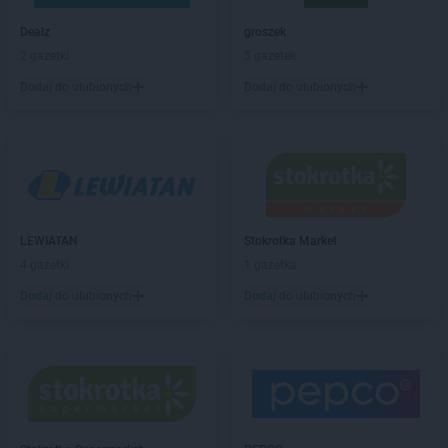
LIDL
Bolesławiec
LIDL
Bolszewo
Dealz
groszek
LIDL
Braniewo
2 gazetki
5 gazetek
LIDL
Brodnica
Dodaj do ulubionych
Dodaj do ulubionych
LIDL
Brzeg
LIDL
Brzeg Dolny
LIDL
Brzesko
LIDL
Brzeziny
LIDL
Brzozów
LIDL
Buczkowice
LEWIATAN
Stokrotka Market
LIDL
Budzistowo
4 gazetki
1 gazetka
LIDL
Buk
LIDL
Busko-Zdrój
Dodaj do ulubionych
Dodaj do ulubionych
LIDL
Bydgoszcz
LIDL
Bytom
LIDL
Bytów
LIDL
Chełm
LIDL
Chełmek