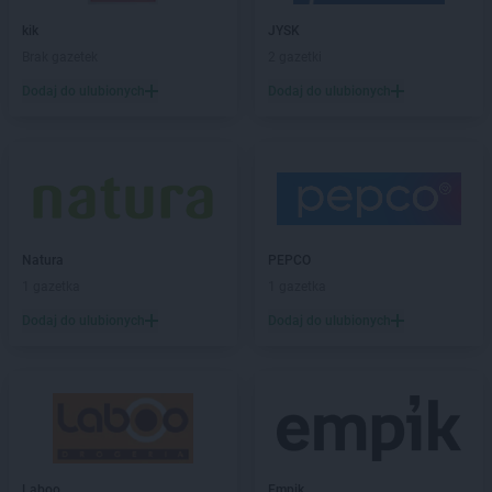
max ELEKTRO
Czyżew
kik
JYSK
Brak gazetek
2 gazetki
max ELEKTRO
Dąbrowa Białostocka
max ELEKTRO
Dębica
Dodaj do ulubionych
Dodaj do ulubionych
max ELEKTRO
Dębno
max ELEKTRO
Debrzno
max ELEKTRO
Dobczyce
max ELEKTRO
Dobiegniew
max ELEKTRO
Dobrodzień
max ELEKTRO
Dobrzyca
Natura
PEPCO
max ELEKTRO
Dubiecko
1 gazetka
1 gazetka
max ELEKTRO
Dukla
Dodaj do ulubionych
Dodaj do ulubionych
max ELEKTRO
Dynów
max ELEKTRO
Działdowo
max ELEKTRO
Działoszyn
max ELEKTRO
Dzierzgoń
max ELEKTRO
Dzierżysław
max ELEKTRO
Ełk
Laboo
Empik