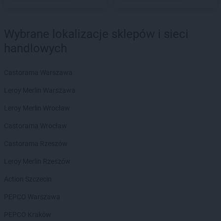
max ELEKTRO
Jędrzejów
max ELEKTRO
Jeziorany
max ELEKTRO
Jordanów
Wybrane lokalizacje sklepów i sieci
handlowych
max ELEKTRO
Kalisz
max ELEKTRO
Kalwaria Zebrzydowska
Castorama Warszawa
max ELEKTRO
Kamień Pomorski
max ELEKTRO
Kamienna Góra
Leroy Merlin Warszawa
max ELEKTRO
Kamionna
Leroy Merlin Wrocław
max ELEKTRO
Karolina-Kolonia
max ELEKTRO
Kartuzy
Castorama Wrocław
max ELEKTRO
Katowice
Castorama Rzeszów
max ELEKTRO
Kazimierza Wielka
max ELEKTRO
Kędzierzyn-Koźle
Leroy Merlin Rzeszów
max ELEKTRO
Kępice
Action Szczecin
max ELEKTRO
Kępno
max ELEKTRO
Kłobuck
PEPCO Warszawa
max ELEKTRO
Kłodawa
PEPCO Kraków
max ELEKTRO
Kłodzko