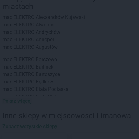
miastach
max ELEKTRO
Aleksandrów Kujawski
max ELEKTRO
Alwernia
max ELEKTRO
Andrychów
max ELEKTRO
Annopol
max ELEKTRO
Augustów
max ELEKTRO
Barczewo
max ELEKTRO
Barlinek
max ELEKTRO
Bartoszyce
max ELEKTRO
Będków
max ELEKTRO
Biała Podlaska
max ELEKTRO
Białe Błota
Pokaż więcej
max ELEKTRO
Białystok
max ELEKTRO
Biecz
Inne sklepy w miejscowości Limanowa
max ELEKTRO
Bielsko
max ELEKTRO
Zobacz wszystkie sklepy
Bielsko-Biała
max ELEKTRO
Bieruń