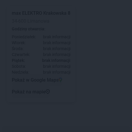
max ELEKTRO
Krakowska 8
34-600 Limanowa
Godziny otwarcia:
Poniedziałek:
brak informacji
Wtorek:
brak informacji
Środa:
brak informacji
Czwartek:
brak informacji
Piątek:
brak informacji
Sobota:
brak informacji
Niedziela:
brak informacji
Pokaż w Google Maps
Pokaż na mapie