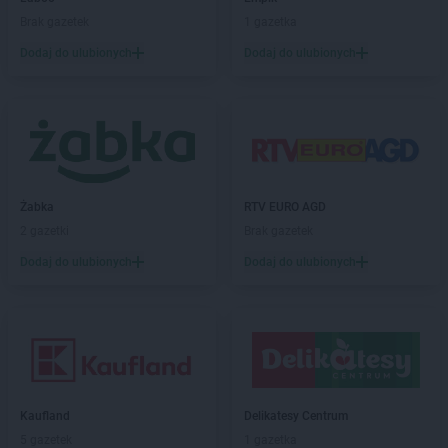
max ELEKTRO
Garwolin
Brak gazetek
1 gazetka
max ELEKTRO
Gdów
Dodaj do ulubionych
Dodaj do ulubionych
max ELEKTRO
Giżycko
max ELEKTRO
Gliwice
max ELEKTRO
Głogówek
max ELEKTRO
Główczyce
max ELEKTRO
Głowno
max ELEKTRO
Głubczyce
Żabka
RTV EURO AGD
max ELEKTRO
Gołdap
2 gazetki
Brak gazetek
max ELEKTRO
Góra
max ELEKTRO
Gorlice
Dodaj do ulubionych
Dodaj do ulubionych
max ELEKTRO
Grabów nad Prosną
max ELEKTRO
Grajewo
max ELEKTRO
Grodków
max ELEKTRO
Grodzisk Mazowiecki
max ELEKTRO
Grodzisk Wielkopolski
max ELEKTRO
Grybów
Kaufland
Delikatesy Centrum
max ELEKTRO
Gryfice
5 gazetek
1 gazetka