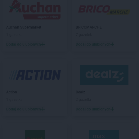
max ELEKTRO
Biłgoraj
max ELEKTRO
Bisztynek
max ELEKTRO
Blachownia
max ELEKTRO
Bochnia
Auchan Supermarket
BRICOMARCHE
max ELEKTRO
Bodzentyn
1 gazetka
7 gazetek
max ELEKTRO
Bolesławiec
Dodaj do ulubionych
Dodaj do ulubionych
max ELEKTRO
Brańsk
max ELEKTRO
Brodnica
max ELEKTRO
Brusy
max ELEKTRO
Brzeg
max ELEKTRO
Brzostek
max ELEKTRO
Brzozów
max ELEKTRO
Busko-Zdrój
Action
Dealz
max ELEKTRO
Bychawa
1 gazetka
2 gazetki
max ELEKTRO
Bystrzyca Kłodzka
Dodaj do ulubionych
Dodaj do ulubionych
max ELEKTRO
Bytów
max ELEKTRO
Chełm
max ELEKTRO
Chełmno