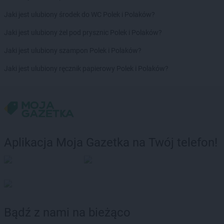
max ELEKTRO
Łyse
Jaki jest ulubiony środek do WC Polek i Polaków?
max ELEKTRO
Lębork
Jaki jest ulubiony żel pod prysznic Polek i Polaków?
max ELEKTRO
Lędziny
Jaki jest ulubiony szampon Polek i Polaków?
max ELEKTRO
Lewin Brzeski
max ELEKTRO
Leżajsk
Jaki jest ulubiony ręcznik papierowy Polek i Polaków?
max ELEKTRO
Lidzbark Warmiński
max ELEKTRO
Limanowa
max ELEKTRO
Lipno
max ELEKTRO
Lipsko
max ELEKTRO
Liszki
max ELEKTRO
Lubaczów
Aplikacja Moja Gazetka na Twój telefon!
max ELEKTRO
Lubań
max ELEKTRO
Lubartów
max ELEKTRO
Lublin
max ELEKTRO
Lubliniec
max ELEKTRO
Lubraniec
Bądź z nami na bieżąco
max ELEKTRO
Lubsko
max ELEKTRO
Luzino