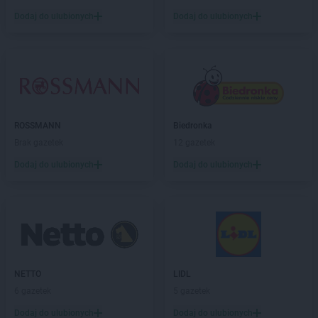
max ELEKTRO
Gryfów Śląski
Dodaj do ulubionych
Dodaj do ulubionych
max ELEKTRO
Halinów
max ELEKTRO
Hrubieszów
max ELEKTRO
Iława
max ELEKTRO
Izbica Kujawska
max ELEKTRO
Jabłonka
ROSSMANN
Biedronka
max ELEKTRO
Jabłonowo Pomorskie
Brak gazetek
12 gazetek
max ELEKTRO
Janikowo
Dodaj do ulubionych
Dodaj do ulubionych
max ELEKTRO
Janów Lubelski
max ELEKTRO
Janowiec Wielkopolski
max ELEKTRO
Jarosław
max ELEKTRO
Jasło
max ELEKTRO
Jastrzębie-Zdrój
max ELEKTRO
Jawiszowice
NETTO
LIDL
max ELEKTRO
Jaworzno
6 gazetek
5 gazetek
max ELEKTRO
Jedlicze
max ELEKTRO
Jedlińsk
Dodaj do ulubionych
Dodaj do ulubionych