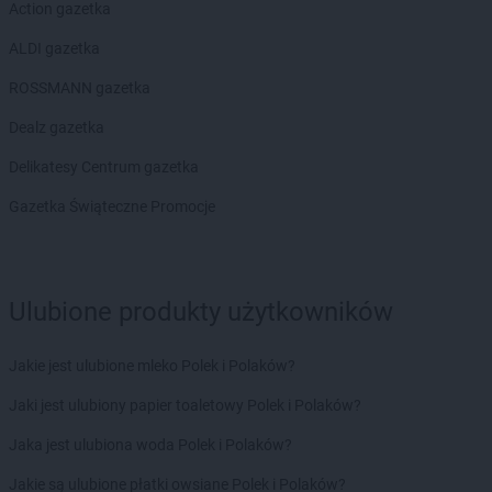
Action gazetka
max ELEKTRO
Krzepice
ALDI gazetka
max ELEKTRO
Krzeszowice
max ELEKTRO
Krzyż Wielkopolski
ROSSMANN gazetka
max ELEKTRO
Krzyżanowice
Dealz gazetka
max ELEKTRO
Kwidzyn
Delikatesy Centrum gazetka
max ELEKTRO
Łagów
max ELEKTRO
Łańcut
Gazetka Świąteczne Promocje
max ELEKTRO
Łapy
max ELEKTRO
Łasin
max ELEKTRO
Łask
max ELEKTRO
Ulubione produkty użytkowników
Łaziska Górne
max ELEKTRO
Łęczyca
max ELEKTRO
Łężyny
Jakie jest ulubione mleko Polek i Polaków?
max ELEKTRO
Łobez
Jaki jest ulubiony papier toaletowy Polek i Polaków?
max ELEKTRO
Łódź
max ELEKTRO
Łopuszno
Jaka jest ulubiona woda Polek i Polaków?
max ELEKTRO
Łosice
Jakie są ulubione płatki owsiane Polek i Polaków?
max ELEKTRO
Łuków