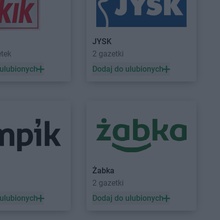
HE
Lubin
BRICOMARCHE
Lubsko
HE
Lubliniec
HE
Lubrza
JYSK
HE
Mogilno
etek
2 gazetki
HE
Mrągowo
 ulubionych
Dodaj do ulubionych
HE
Myszków
HE
Nysa
HE
Ostrowiec
BRICOMARCHE
Oświęcim
i
HE
Ostrzeszów
HE
Pruszcz Gdański
BRICOMARCHE
Pszczyna
Żabka
HE
Przasnysz
BRICOMARCHE
Puck
a
2 gazetki
HE
Przemyśl
BRICOMARCHE
Pyrzyce
 ulubionych
Dodaj do ulubionych
HE
Przeworsk