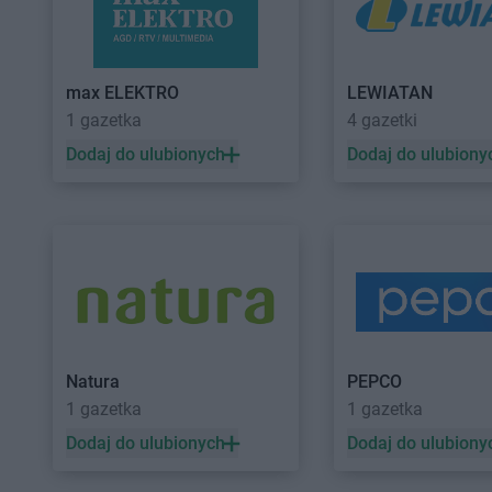
BRICOMARCHE
Lębork
BRICOMARCHE
Libi
BRICOMARCHE
Lesko
BRICOMARCHE
Lim
BRICOMARCHE
Leżajsk
BRICOMARCHE
Lipn
max ELEKTRO
LEWIATAN
BRICOMARCHE
Malbork
BRICOMARCHE
Międ
1 gazetka
4 gazetki
BRICOMARCHE
Miechów
Podlaski
Dodaj do ulubionych
Dodaj do ulubiony
BRICOMARCHE
Międ
BRICOMARCHE
Namysłów
BRICOMARCHE
Nisk
BRICOMARCHE
Nidzica
BRICOMARCHE
Now
BRICOMARCHE
Oborniki
BRICOMARCHE
Olku
BRICOMARCHE
Oława
BRICOMARCHE
Olsz
BRICOMARCHE
Olecko
BRICOMARCHE
Ostr
BRICOMARCHE
Pabianice
BRICOMARCHE
Piot
Natura
PEPCO
BRICOMARCHE
Piekary Śląskie
Trybunalski
1 gazetka
1 gazetka
BRICOMARCHE
Piła
BRICOMARCHE
Ples
Dodaj do ulubionych
Dodaj do ulubiony
BRICOMARCHE
Pionki
BRICOMARCHE
Płoc