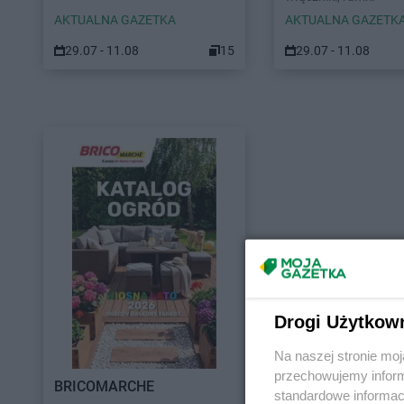
AKTUALNA GAZETKA
AKTUALNA GAZETK
29.07 - 11.08
15
29.07 - 11.08
Drogi Użytkow
Na naszej stronie mo
przechowujemy informa
BRICOMARCHE
standardowe informac