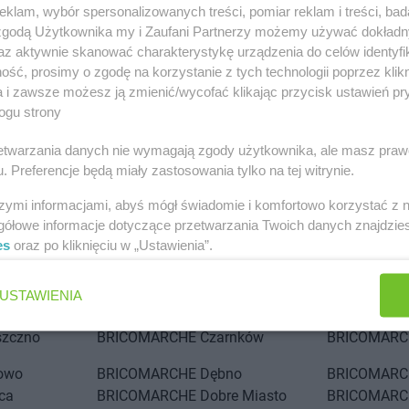
klam, wybór spersonalizowanych treści, pomiar reklam i treści, bad
 zgodą Użytkownika my i Zaufani Partnerzy możemy używać dokład
az aktywnie skanować charakterystykę urządzenia do celów identyfi
ść, prosimy o zgodę na korzystanie z tych technologii poprzez klikn
a i zawsze możesz ją zmienić/wycofać klikając przycisk ustawień pr
ogu strony
ych miastach
rzetwarzania danych nie wymagają zgody użytkownika, ale masz praw
. Preferencje będą miały zastosowania tylko na tej witrynie.
szymi informacjami, abyś mógł świadomie i komfortowo korzystać z
gółowe informacje dotyczące przetwarzania Twoich danych znajdzi
hatów
BRICOMARCHE
Bielsko-Biała
BRICOMARC
es
oraz po kliknięciu w „Ustawienia”.
a Podlaska
BRICOMARCHE
Bolesławiec
BRICOMARC
ogard
BRICOMARCHE
Braniewo
BRICOMARC
USTAWIENIA
sk Podlaski
BRICOMARCHE
Brodnica
BRICOMARC
szczno
BRICOMARCHE
Czarnków
BRICOMARC
owo
BRICOMARCHE
Dębno
BRICOMARC
ca
BRICOMARCHE
Dobre Miasto
BRICOMARC