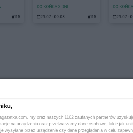
A
DO KOŃCA 3 DNI
DO KOŃCA
15
29.07 - 09.08
15
29.07 - 
niku,
jagazetka.com, my oraz naszych 1162 zaufanych partnerów uzyskuj
cje na urządzeniu oraz przetwarzamy dane osobowe, takie jak unika
je wysyłane przez urządzenie czy dane przeglądania w celu zapewn