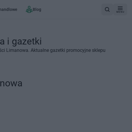
 handlowe
Blog
MENU
 i gazetki
ci Limanowa. Aktualne gazetki promocyjne sklepu
anowa