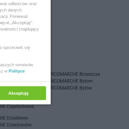
anie odbiorców oraz
nych danych
kacji. Ponieważ
ięcie „Akceptuję”.
ywatności znajdujący
o sprzeciwić się
 naszych serwisów
esz w
Polityce
HE
Brwinów
BRICOMARCHE
Brzeszcze
HE
Brzeg
BRICOMARCHE
Bytom
HE
Brzeg Dolny
BRICOMARCHE
Bytów
Akceptuję
HE
Brzesko
HE
Częstochowa
HE
Działdowo
HE
Dzierżoniów