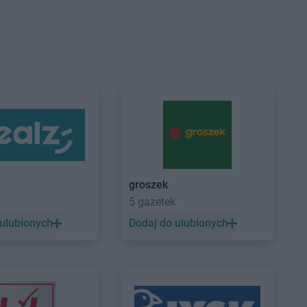
HE
Gostynin
BRICOMARCHE
Grudziądz
HE
Grodzisk
BRICOMARCHE
Gryfice
BRICOMARCHE
Gryfino
HE
Grójec
BRICOMARCHE
Gubin
HE
Jelenia Góra
groszek
HE
Kościan
BRICOMARCHE
Krotoszyn
5 gazetek
HE
Kostrzyn nad
BRICOMARCHE
Kruszewnia
 ulubionych
Dodaj do ulubionych
BRICOMARCHE
Krzeszowice
HE
Koszalin
BRICOMARCHE
Kutno
HE
Kozienice
BRICOMARCHE
Kwidzyn