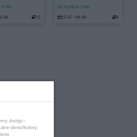
 3 DNI
DO KOŃCA 2 DNI
09.08
15
29.07 - 08.08
9
emy dostęp i
lne identyfikatory,
iania