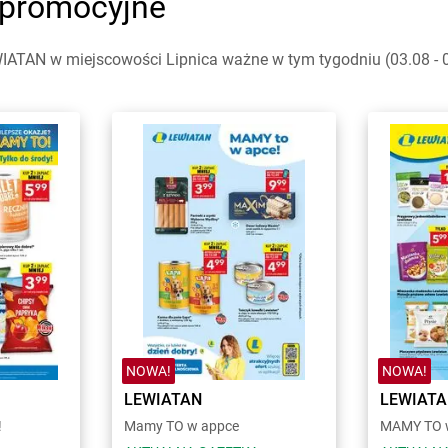
i promocyjne
IATAN w miejscowości Lipnica ważne w tym tygodniu (03.08 - 09
NOWA!
NOWA!
LEWIATAN
LEWIAT
!
Mamy TO w appce
MAMY TO w