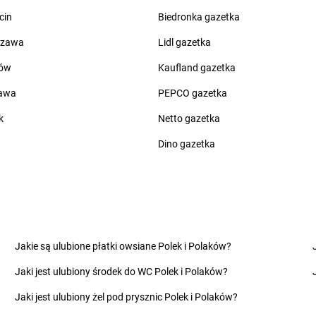
Kolonia
LEWIATAN
Borowe
LEWIATAN
B
cin
Biedronka gazetka
LEWIATAN
Borowie
LEWIATAN
B
LEWIATAN
Borowno
LEWIATAN
B
szawa
Lidl gazetka
ów
Kaufland gazetka
LEWIATAN
Ciachcin Nowy
LEWIATAN
C
LEWIATAN
Ciche
LEWIATAN
C
zawa
PEPCO gazetka
LEWIATAN
Cicibór Duży
LEWIATAN
C
k
Netto gazetka
LEWIATAN
Ciechanów
LEWIATAN
C
ce
LEWIATAN
Ciechocin
LEWIATAN
C
Dino gazetka
LEWIATAN
Cieksyn
LEWIATAN
C
no
LEWIATAN
Cielętniki
LEWIATAN
C
LEWIATAN
Ciepielowice
LEWIATAN
C
LEWIATAN
Cieszyn
LEWIATAN
C
e
LEWIATAN
Cieszyno
LEWIATAN
C
LEWIATAN
Cisek
LEWIATAN
C
Jakie są ulubione płatki owsiane Polek i Polaków?
wo
LEWIATAN
Cyców
LEWIATAN
C
Jaki jest ulubiony środek do WC Polek i Polaków?
w
LEWIATAN
Cykarzew Północny
LEWIATAN
C
LEWIATAN
Cynków
LEWIATAN
C
Jaki jest ulubiony żel pod prysznic Polek i Polaków?
LEWIATAN
Czaniec
LEWIATAN
C