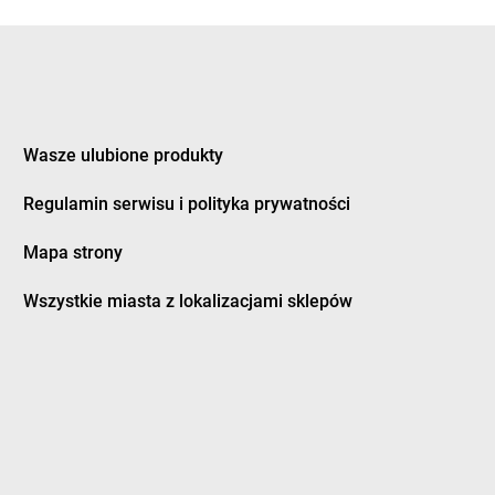
rogoszewo
LEWIATAN
Dynów
rwalew
LEWIATAN
Działdowo
rzewica
LEWIATAN
Działoszyce
rzycim
LEWIATAN
Działyń
Wasze ulubione produkty
ubeninki
LEWIATAN
Dziembowo
Regulamin serwisu i polityka prywatności
ubidze
LEWIATAN
Dzierżanowo
ubienka
LEWIATAN
Dzierzgoń
Mapa strony
uczki
LEWIATAN
Dzierżów
usocin
LEWIATAN
Dziewiętlice
Wszystkie miasta z lokalizacjami sklepów
uszniki-Zdrój
LEWIATAN
Dzikowiec
worszowice
LEWIATAN
Dziwiszów
LEWIATAN
Dźwiersztyny
ylaki
LEWIATAN
Dźwierzuty
rampol