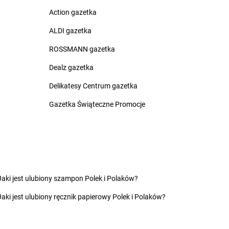
rzeźnica
Action gazetka
rzeźno
rzostowiec
ALDI gazetka
ROSSMANN gazetka
zarna
LEWIATAN
Czersk
zarna Białostocka
LEWIATAN
Czerwińsk nad Wisłą
Dealz gazetka
zarna Dąbrówka
LEWIATAN
Czerwionka-
Delikatesy Centrum gazetka
zarnochowice
Leszczyny
zarnów
LEWIATAN
Czerwona Wola
Gazetka Świąteczne Promocje
zarny Las
LEWIATAN
Czerwone
zechowice-Dziedzice
LEWIATAN
Czerwonka
zeczewo
LEWIATAN
Częstochowa
zeladź
LEWIATAN
Człuchów
zempiń
LEWIATAN
Czółna
zermin
LEWIATAN
Czuryły
Jaki jest ulubiony szampon Polek i Polaków?
zerna
LEWIATAN
Czyżew
Jaki jest ulubiony ręcznik papierowy Polek i Polaków?
zernichów
LEWIATAN
Czyżowice
zerniewice
zernikowo