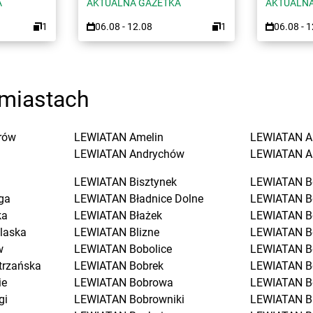
A
AKTUALNA GAZETKA
AKTUALNA
1
06.08 - 12.08
1
06.08 - 
miastach
rów
LEWIATAN
Amelin
LEWIATAN
A
LEWIATAN
Andrychów
LEWIATAN
A
LEWIATAN
Bisztynek
LEWIATAN
B
ga
LEWIATAN
Bładnice Dolne
LEWIATAN
B
ka
LEWIATAN
Błażek
LEWIATAN
B
laska
LEWIATAN
Blizne
LEWIATAN
B
w
LEWIATAN
Bobolice
LEWIATAN
B
trzańska
LEWIATAN
Bobrek
LEWIATAN
B
ie
LEWIATAN
Bobrowa
LEWIATAN
B
gi
LEWIATAN
Bobrowniki
LEWIATAN
B