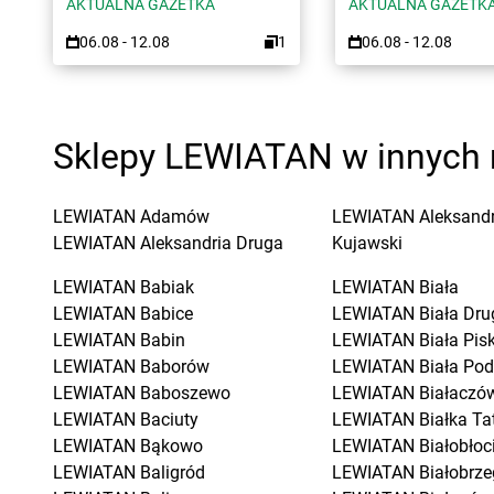
AKTUALNA GAZETKA
AKTUALNA GAZETK
06.08 - 12.08
1
06.08 - 12.08
Sklepy LEWIATAN w innych 
LEWIATAN
Adamów
LEWIATAN
Aleksand
LEWIATAN
Aleksandria Druga
Kujawski
LEWIATAN
Babiak
LEWIATAN
Biała
LEWIATAN
Babice
LEWIATAN
Biała Dru
LEWIATAN
Babin
LEWIATAN
Biała Pis
LEWIATAN
Baborów
LEWIATAN
Biała Pod
LEWIATAN
Baboszewo
LEWIATAN
Białaczó
LEWIATAN
Baciuty
LEWIATAN
Białka Ta
LEWIATAN
Bąkowo
LEWIATAN
Białobłoc
LEWIATAN
Baligród
LEWIATAN
Białobrze