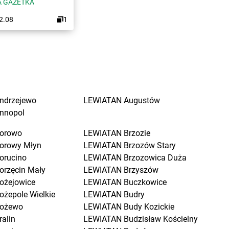
 GAZETKA
12.08
1
ndrzejewo
LEWIATAN
Augustów
nnopol
orowo
LEWIATAN
Brzozie
orowy Młyn
LEWIATAN
Brzozów Stary
orucino
LEWIATAN
Brzozowica Duża
orzęcin Mały
LEWIATAN
Brzyszów
ożejowice
LEWIATAN
Buczkowice
ożepole Wielkie
LEWIATAN
Budry
ożewo
LEWIATAN
Budy Kozickie
ralin
LEWIATAN
Budzisław Kościelny