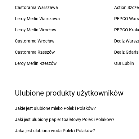
LEWIATAN
Bestwina
LEWIATAN
Biskupie-
Castorama Warszawa
Action Szcze
LEWIATAN
Bestwinka
LEWIATAN
Biskupiec
LEWIATAN
Biadoliny Szlacheckie
LEWIATAN
Biszcza
Leroy Merlin Warszawa
PEPCO War
Leroy Merlin Wrocław
PEPCO Krak
LEWIATAN
Cekcyn
LEWIATAN
Chodzież
LEWIATAN
Cerkwica
LEWIATAN
Choiny
Castorama Wrocław
Dealz Wars
LEWIATAN
Cewków
LEWIATAN
Chojnów
Castorama Rzeszów
Dealz Gdańs
LEWIATAN
Chechło
LEWIATAN
Chorzele
LEWIATAN
Chełm
LEWIATAN
Chorzeni
Leroy Merlin Rzeszów
OBI Lublin
LEWIATAN
Chełm Śląski
LEWIATAN
Chorzów
LEWIATAN
Chełmiec
LEWIATAN
Choszcz
LEWIATAN
Chlewiska
LEWIATAN
Chroberz
LEWIATAN
Chmielek
LEWIATAN
Chromin
Ulubione produkty użytkowników
LEWIATAN
Chmielno
LEWIATAN
Chróścic
LEWIATAN
Choceń
LEWIATAN
Chrośla
Jakie jest ulubione mleko Polek i Polaków?
LEWIATAN
Chochołów
LEWIATAN
Chrostko
Jaki jest ulubiony papier toaletowy Polek i Polaków?
LEWIATAN
Chocianów
LEWIATAN
Chrzanó
LEWIATAN
Chodecz
LEWIATAN
Chrzęsne
Jaka jest ulubiona woda Polek i Polaków?
LEWIATAN
Chodów
LEWIATAN
Chybie