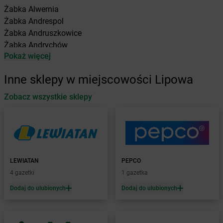
Żabka
Alwernia
Żabka
Andrespol
Żabka
Andruszkowice
Żabka
Andrychów
Pokaż więcej
Żabka
Antonie
Żabka
Augustów
Inne sklepy w miejscowości Lipowa
Żabka
Automat
Zobacz wszystkie sklepy
Żabka
Babica
Żabka
Babice Nowe
Żabka
Babimost
Żabka
Baborów
Żabka
Baboszewo
Żabka
Bachowice
LEWIATAN
PEPCO
Żabka
Bądkowo
4 gazetki
1 gazetka
Żabka
Bąków
Dodaj do ulubionych
Dodaj do ulubionych
Żabka
Bałtów
Żabka
Banino
Żabka
Baniocha