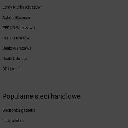
Żabka
Bestwinka
Żabka
Leroy Merlin Rzeszów
Bezrzecze
Żabka
BG1
Action Szczecin
Żabka
Biała
Żabka
PEPCO Warszawa
Biała Druga
Żabka
Biała Piska
PEPCO Kraków
Żabka
Biała Podlaska
Żabka
Dealz Warszawa
Biała Rawska
Żabka
Białe Błota
Dealz Gdańsk
Żabka
Białka
Żabka
OBI Lublin
Białka Tatrzańska
Żabka
Białobrzegi
Żabka
Białogard
Żabka
Białogóra
Popularne sieci handlowe
Żabka
Białośliwie
Żabka
Białowieża
Żabka
Biały Dunajec
Biedronka gazetka
Żabka
Białystok
Lidl gazetka
Żabka
Bibice