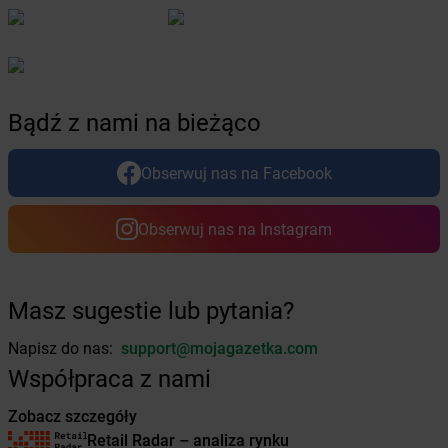
Żabka
Bogdanowo
Żabka
Boguchwała
Żabka
Boguchwałowice
Żabka
Boguszów-Gorce
Żabka
Boguszyce
Bądź z nami na bieżąco
Żabka
Bohater
Żabka
Bojano
Żabka
Bojszowy
Obserwuj nas na Facebook
Żabka
Bolechowo
Żabka
Bolęcin
Obserwuj nas na Instagram
Żabka
Bolesław
Żabka
Bolesławiec
Żabka
Bolewice
Masz sugestie lub pytania?
Żabka
Bolków
Żabka
Bolszewo
Napisz do nas:
support@mojagazetka.com
Żabka
Bońki
Współpraca z nami
Żabka
Borawe
Żabka
Borek Stary
Zobacz szczegóły
Żabka
Borek Wielkopolski
Retail Radar – analiza rynku