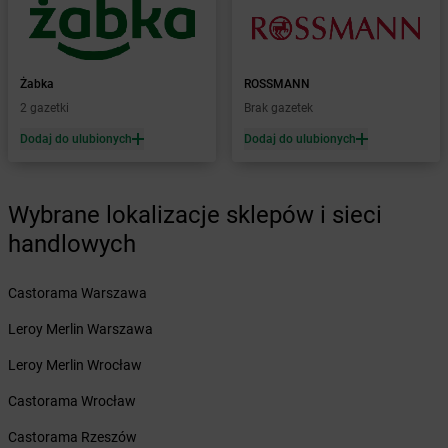
Żabka
Baranowo
Żabka
Barcin
Żabka
Barczewo
Żabka
ROSSMANN
Żabka
Bardo
2 gazetki
Brak gazetek
Żabka
Barlinek
Żabka
Barniewice
Dodaj do ulubionych
Dodaj do ulubionych
Żabka
Bartąg
Żabka
Bartoszyce
Żabka
Wybrane lokalizacje sklepów i sieci
Baruchowo
Żabka
Barwałd Średni
handlowych
Żabka
Barwice
Żabka
Bażanowice
Castorama Warszawa
Żabka
Bęczków
Żabka
Leroy Merlin Warszawa
Będzin
Żabka
Bełchatów
Leroy Merlin Wrocław
Żabka
Bełsznica
Żabka
Castorama Wrocław
Bełżyce
Żabka
Bestwina
Castorama Rzeszów