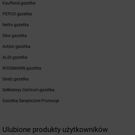
Żabka
Biczyce Dolne
Kaufland gazetka
Żabka
Biecz
PEPCO gazetka
Żabka
Biedrusko
Żabka
Bielany Wrocławskie
Netto gazetka
Żabka
Bielawa
Dino gazetka
Żabka
Bielsk
Żabka
Bielsk Podlaski
Action gazetka
Żabka
Bielsko
ALDI gazetka
Żabka
Bielsko-Biała
Żabka
Bieniewice
ROSSMANN gazetka
Żabka
Bieruń
Dealz gazetka
Żabka
Biery
Żabka
Bieżuń
Delikatesy Centrum gazetka
Żabka
Bilcza
Gazetka Świąteczne Promocje
Żabka
Biłgoraj
Żabka
Biórków Mały
Żabka
Biskupice
Żabka
Biskupiec
Ulubione produkty użytkowników
Żabka
Biskupów