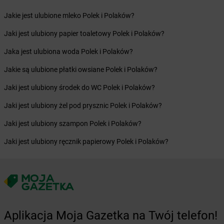
Żabka
Blachownia
Jakie jest ulubione mleko Polek i Polaków?
Żabka
Błażejewo
Żabka
Błażowa
Jaki jest ulubiony papier toaletowy Polek i Polaków?
Żabka
Blizne Łaszczyńskiego
Jaka jest ulubiona woda Polek i Polaków?
Żabka
Bliżyn
Żabka
Blok Dobryszyce
Jakie są ulubione płatki owsiane Polek i Polaków?
Żabka
Błonie
Jaki jest ulubiony środek do WC Polek i Polaków?
Żabka
Bobolice
Żabka
Bobolin
Jaki jest ulubiony żel pod prysznic Polek i Polaków?
Żabka
Bobowa
Jaki jest ulubiony szampon Polek i Polaków?
Żabka
Bobrek
Żabka
Bobrowniki
Jaki jest ulubiony ręcznik papierowy Polek i Polaków?
Żabka
Bochnia
Żabka
Bodzechów
Żabka
Bodzentyn
Żabka
Bogatki
Żabka
Bogatynia
Żabka
Bogdaniec
Aplikacja Moja Gazetka na Twój telefon!