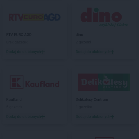
groszek
Bukowno
groszek
Bychawa
groszek
Bychawka Trzecia-Kolonia
groszek
Byczyna
groszek
Bydgoszcz
RTV EURO AGD
dino
groszek
Bysina
Brak gazetek
2 gazetki
groszek
Bysław
Dodaj do ulubionych
Dodaj do ulubionych
groszek
Bysławek
groszek
Byszwałd
groszek
Bytom
groszek
Bzianka
groszek
Cedry Małe
groszek
Cekcyn
Kaufland
Delikatesy Centrum
groszek
Ceków
5 gazetek
1 gazetka
groszek
Celiny
Dodaj do ulubionych
Dodaj do ulubionych
groszek
Charzewice
groszek
Chełchy
groszek
Chełm