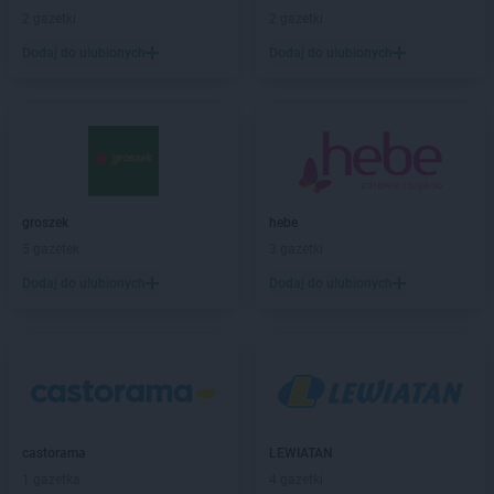
groszek
Biesiadki
2 gazetki
2 gazetki
groszek
Biłgoraj
Dodaj do ulubionych
Dodaj do ulubionych
groszek
Binino
groszek
Bircza
groszek
Biskupice
groszek
Biskupiec
groszek
Biszcza
groszek
Bisztynek
groszek
Błażkowa
groszek
hebe
groszek
Błażowa
5 gazetek
3 gazetki
groszek
Błażowa Górna
Dodaj do ulubionych
Dodaj do ulubionych
groszek
Błędów
groszek
Bledzew
groszek
Błogie Szlacheckie
groszek
Bobrowiec
groszek
Bobrowniki Małe
groszek
Boby-Kolonia
groszek
castorama
Bochnia
LEWIATAN
groszek
1 gazetka
Bodzanów
4 gazetki