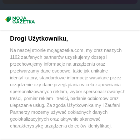
groszek
Dominikowice
groszek
Dominów
groszek
Doręgowice
Masz sugestie lub pytania?
groszek
Drawsko
groszek
Drohojów
Napisz do nas:
support@mojagazetka.com
Drogi Użytkowniku,
groszek
Droszew
Współpraca z nami
groszek
Drzewce
Na naszej stronie mojagazetka.com, my oraz naszych
groszek
Drzycim
Zobacz szczegóły
1162 zaufanych partnerów uzyskujemy dostęp i
groszek
Dubeczno
Retail Radar – analiza rynku
przechowujemy informacje na urządzeniu oraz
groszek
Dwikozy
przetwarzamy dane osobowe, takie jak unikalne
groszek
Dylągówka
identyfikatory, standardowe informacje wysyłane przez
Wasze ulubione produkty
groszek
Dylewo
urządzenie czy dane przeglądania w celu zapewniania
groszek
spersonalizowanych reklam, wybór spersonalizowanych
Dynów
Regulamin serwisu i polityka prywatności
treści, pomiar reklam i treści, badanie odbiorców oraz
groszek
Dziadoch
ulepszanie usług. Za zgodą Użytkownika my i Zaufani
groszek
Dziecinów
Mapa strony
Partnerzy możemy używać dokładnych danych
groszek
Dzięcioły
geolokalizacyjnych oraz aktywnie skanować
groszek
Dziemianówka
Zawsze najnowsze gazetki w naszej
Wszystkie miasta z lokalizacjami sklepów
charakterystykę urządzenia do celów identyfikacji.
groszek
Dziemionna
Ponieważ cenimy Twoją prywatność, prosimy o zgodę na
aplikacji
groszek
Dzietrzychowo
korzystanie z tych technologii poprzez kliknięcie