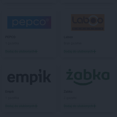
groszek
Brodnica
groszek
Brodnica Dolna
groszek
Brudzew
groszek
Brzeg
groszek
Brzeg Dolny
groszek
Brzesko
PEPCO
Laboo
groszek
Brzeszcze
1 gazetka
Brak gazetek
groszek
Brzezie
Dodaj do ulubionych
Dodaj do ulubionych
groszek
Brzezinka
groszek
Brzeziny
groszek
Brzeźnik
groszek
Brzeźno
groszek
Brzoza
groszek
Brzozie
Empik
Żabka
groszek
Brzozowa Gać
1 gazetka
2 gazetki
groszek
Budzisko
groszek
Budzyń
Dodaj do ulubionych
Dodaj do ulubionych
groszek
Bukowina Tatrzańska