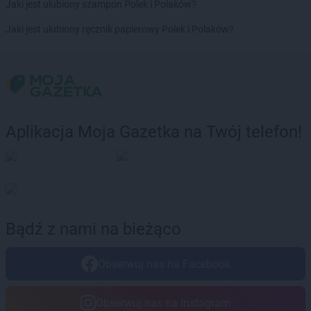
Jaki jest ulubiony szampon Polek i Polaków?
groszek
Dębogóra
Jaki jest ulubiony ręcznik papierowy Polek i Polaków?
groszek
Debrzno
groszek
Dereczanka
groszek
Długie
groszek
Dłużyna Dolna
groszek
Dobczyce
groszek
Dobra
Aplikacja Moja Gazetka na Twój telefon!
groszek
Dobry
groszek
Dobryń Duży
groszek
Dobrynin
groszek
Dobrzenice Małe
groszek
Dobrzykowice
groszek
Dobrzyniewo
Bądź z nami na bieżąco
groszek
Dolany
groszek
Dolina
Obserwuj nas na Facebook
groszek
Doły
groszek
Domaszewnica
groszek
Domaszno
Obserwuj nas na Instagram