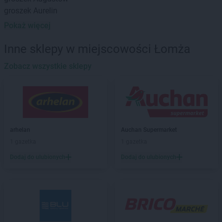
groszek
Aurelin
Pokaż więcej
groszek
Babiak
groszek
Babice
Inne sklepy w miejscowości Łomża
groszek
Babimost
groszek
Zobacz wszystkie sklepy
Bądki
groszek
Bakałarzewo
groszek
Bałoszyce
groszek
Bandysie
groszek
Baniocha
groszek
Bańska Niżna
arhelan
Auchan Supermarket
groszek
Baranowo
1 gazetka
1 gazetka
groszek
Barciany
Dodaj do ulubionych
Dodaj do ulubionych
groszek
Barczewo
groszek
Barnim
groszek
Bartoszyce
groszek
Bażanówka
groszek
Będzin
groszek
Bełk