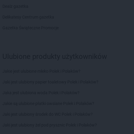
groszek
Czudec
Dealz gazetka
groszek
Czyżowice
Delikatesy Centrum gazetka
groszek
Ćwiklice
Gazetka Świąteczne Promocje
groszek
Dąbie
groszek
Dąbrowa
groszek
Dąbrowa Białostocka
groszek
Dąbrowa Górnicza
Ulubione produkty użytkowników
groszek
Dąbrowa Rzeczycka
groszek
Dąbrowa Tarnowska
Jakie jest ulubione mleko Polek i Polaków?
groszek
Dąbrówka
Jaki jest ulubiony papier toaletowy Polek i Polaków?
groszek
Daleszyce
groszek
Daleszynek
Jaka jest ulubiona woda Polek i Polaków?
groszek
Dalewice
Jakie są ulubione płatki owsiane Polek i Polaków?
groszek
Dawidy
groszek
Dębica
Jaki jest ulubiony środek do WC Polek i Polaków?
groszek
Dębie
Jaki jest ulubiony żel pod prysznic Polek i Polaków?
groszek
Dęblin
groszek
Dębno