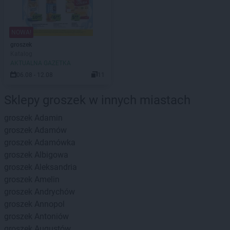
NOWA!
groszek
Katalog
AKTUALNA GAZETKA
06.08 - 12.08
11
Sklepy groszek w innych miastach
groszek
Adamin
groszek
Adamów
groszek
Adamówka
groszek
Albigowa
groszek
Aleksandria
groszek
Amelin
groszek
Andrychów
groszek
Annopol
groszek
Antoniów
groszek
Augustów