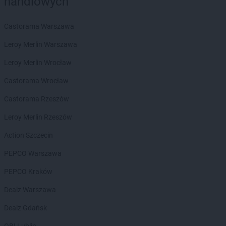
handlowych
groszek
Chruszczewo
groszek
Chrzanów
Castorama Warszawa
groszek
Chrząstowice
groszek
Chwałowice
Leroy Merlin Warszawa
groszek
Chwaszczyno
Leroy Merlin Wrocław
groszek
Ciche
groszek
Cichostów-Kolonia
Castorama Wrocław
groszek
Ciechanów
Castorama Rzeszów
groszek
Ciechocin
groszek
Ciechocinek
Leroy Merlin Rzeszów
groszek
Cięcina
Action Szczecin
groszek
Cienin Zaborny
groszek
Cieszanów
PEPCO Warszawa
groszek
Cieszyn
PEPCO Kraków
groszek
Cisów
groszek
Czachówek
Dealz Warszawa
groszek
Czaniec
Dealz Gdańsk
groszek
Czaplice
groszek
Czarna Białostocka