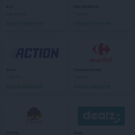
groszek
Bełżec
BLU
BRICOMARCHE
groszek
Bemowizna
Brak gazetek
7 gazetek
groszek
Berezka
Dodaj do ulubionych
Dodaj do ulubionych
groszek
Biała
groszek
Biała Podlaska
groszek
Białoboki
groszek
Białobrzeg
groszek
Białochowo
groszek
Biały Dunajec
Action
Carrefour Market
groszek
Białystok
1 gazetka
7 gazetek
groszek
Biardy
groszek
Biejkowska Wola
Dodaj do ulubionych
Dodaj do ulubionych
groszek
Bielcza
groszek
Bieliniec
groszek
Bielsko-Biała
groszek
Bieniów
groszek
Bierzwienna Długa
groszek
Bierzwnica
Chorten
Dealz