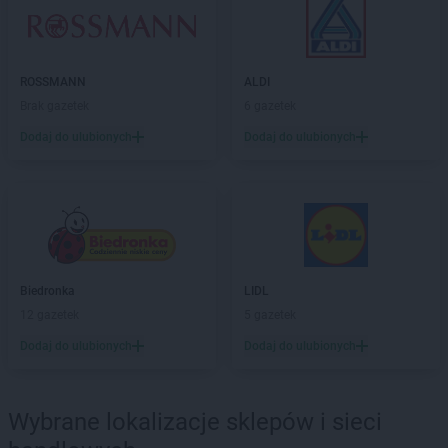
groszek
Chmiel
groszek
Chmielek
groszek
Chmielinko
groszek
Chmielnik
ROSSMANN
ALDI
groszek
Chobrzany
Brak gazetek
6 gazetek
groszek
Chochołów
Dodaj do ulubionych
Dodaj do ulubionych
groszek
Chocz
groszek
Chodel
groszek
Chodzież
groszek
Chojeniec-Kolonia
groszek
Chojnice
groszek
Chojnów
groszek
Biedronka
Chorki
LIDL
groszek
12 gazetek
Chorzelów
5 gazetek
groszek
Chorzeszów
Dodaj do ulubionych
Dodaj do ulubionych
groszek
Chorzew
groszek
Chorzów
groszek
Chroberz
Wybrane lokalizacje sklepów i sieci
groszek
Chrusty