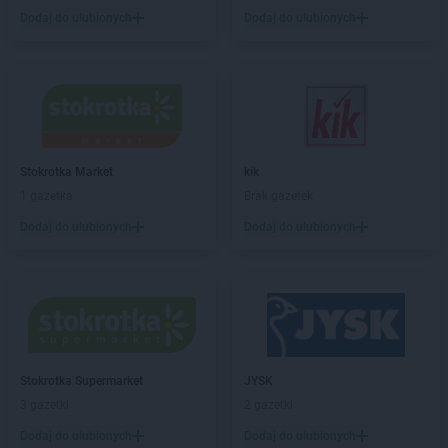
groszek
Bogate
Dodaj do ulubionych
Dodaj do ulubionych
groszek
Bogatki
groszek
Bogoria
groszek
Bogucin
groszek
Bogumiłowice
groszek
Bojanów
groszek
Bojszowy Nowe
Stokrotka Market
kik
groszek
Bolechowice
1 gazetka
Brak gazetek
groszek
Bolesławiec
groszek
Dodaj do ulubionych
Boleszkowice
Dodaj do ulubionych
groszek
Boratyn
groszek
Borki
groszek
Borkowo Kościelne
groszek
Borówki
groszek
Boruja
groszek
Bożacin
Stokrotka Supermarket
JYSK
groszek
Bożepole Wielkie
3 gazetki
2 gazetki
groszek
Brdów
Dodaj do ulubionych
Dodaj do ulubionych
groszek
Breń Osuchowski