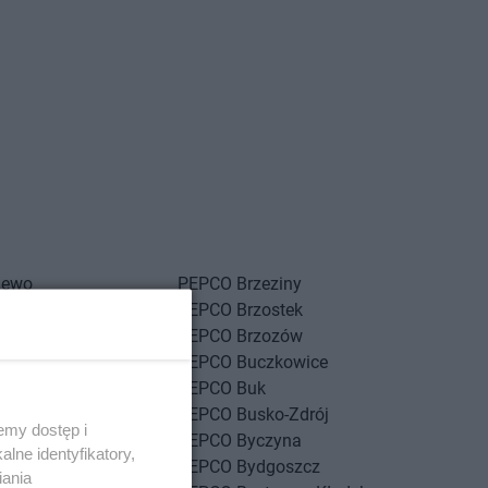
iewo
PEPCO
Brzeziny
sk
PEPCO
Brzostek
kowice
PEPCO
Brzozów
na
PEPCO
Buczkowice
nica
PEPCO
Buk
y
PEPCO
Busko-Zdrój
emy dostęp i
nów
PEPCO
Byczyna
lne identyfikatory,
g
PEPCO
Bydgoszcz
iania