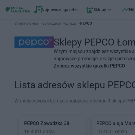
Najnowsze gazetki
Sklepy
Hit
Strona główna
>
Lokalizacje
>
Łomża
>
PEPCO
Sklepy PEPCO Łomża
W tym miejscu znajdziesz wszystkie 
najnowsze promocje, okazje i przecen
Zobacz wszystkie gazetki PEPCO
Lista adresów sklepu PEPC
W miejscowości Łomża znajdziesz obecnie 3 sklepy PE
PEPCO
Zawadzka 38
PEPCO
aleja Mar
18-400 Łomża
18-400 Łomża