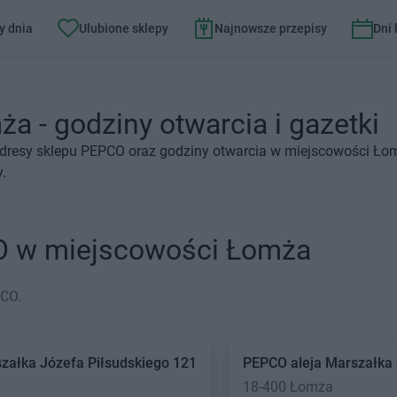
y dnia
Ulubione sklepy
Najnowsze przepisy
Dni
 - godziny otwarcia i gazetki
adresy sklepu PEPCO oraz godziny otwarcia w miejscowości Ło
y.
O w miejscowości Łomża
PCO.
szałka Józefa Piłsudskiego 121
PEPCO
aleja Marszałka
18-400 Łomża