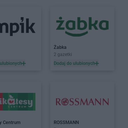
ik
PEPCO
Krasne
onowo
PEPCO
Kraśnik
akowo
PEPCO
Krobia
ian
PEPCO
Krośniewice
ierzyna
PEPCO
Krosno
rzyn
PEPCO
Krosno Odrzańskie
Żabka
rzyn nad Odrą
PEPCO
Krotoszyn
a
2 gazetki
alin
PEPCO
Kruszwica
l
PEPCO
Krynica-Zdrój
 ulubionych
Dodaj do ulubionych
le
PEPCO
Kryspinów
lewo Pomorskie
PEPCO
Krzepice
ry
PEPCO
Krzeszowice
egłowy
PEPCO
Krzyż Wielkopolski
enice
PEPCO
Kutno
uchów
PEPCO
Kwidzyn
ów
kowice
sy Centrum
ROSSMANN