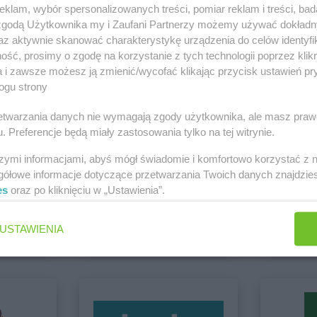
PEPCO
Boguszów-Gorce
PEPCO
Brze
klam, wybór spersonalizowanych treści, pomiar reklam i treści, bad
PEPCO
Bolesławiec
PEPCO
Brze
 zgodą Użytkownika my i Zaufani Partnerzy możemy używać dokład
PEPCO
Bolszewo
PEPCO
Brze
az aktywnie skanować charakterystykę urządzenia do celów identyfi
PEPCO
Borek Wielkopolski
PEPCO
Brze
i Łomża
ść, prosimy o zgodę na korzystanie z tych technologii poprzez klikn
Zobacz wszystkie sklepy
a i zawsze możesz ją zmienić/wycofać klikając przycisk ustawień pr
PEPCO
Ciechanów
PEPCO
Czar
ogu strony
PEPCO
Ciechocinek
PEPCO
Czc
PEPCO
Cieszyn
PEPCO
Czec
rzetwarzania danych nie wymagają zgody użytkownika, ale masz praw
. Preferencje będą miały zastosowania tylko na tej witrynie.
PEPCO
Czaplinek
PEPCO
Czel
PEPCO
Czarna
PEPCO
Czer
szymi informacjami, abyś mógł świadomie i komfortowo korzystać z
PEPCO
Czarna Białostocka
PEPCO
Czer
gółowe informacje dotyczące przetwarzania Twoich danych znajdzi
o
PEPCO
Czarnków
PEPCO
Czer
es
oraz po kliknięciu w „Ustawienia”.
ket
BLU
BRICOM
Brak gazetek
6 gazetek
kowe
PEPCO
Dębowa
PEPCO
Draw
USTAWIENIA
PEPCO
Debrzno
PEPCO
Drez
ch
Dodaj do ulubionych
Dodaj do
PEPCO
Dobczyce
PEPCO
Drob
PEPCO
Dobra
PEPCO
Drze
PEPCO
Dobre Miasto
PEPCO
Dusz