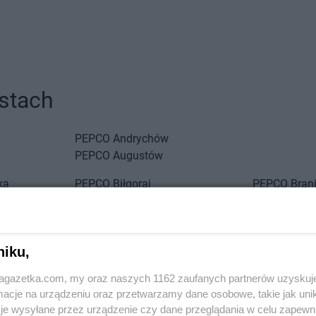
stach
PEPCO
Andrychów
PEPCO
Augustów
ka
PEPCO
Biłgoraj
PEPCO
Bran
PEPCO
Biskupiec
PEPCO
Brań
PEPCO
Blachownia
PEPCO
Brat
PEPCO
Błonie
PEPCO
Bren
niku,
PEPCO
Bobolice
PEPCO
Brod
PEPCO
Bobowa
PEPCO
Brus
jagazetka.com, my oraz naszych 1162 zaufanych partnerów uzyskuj
PEPCO
Bochnia
PEPCO
Brwi
cje na urządzeniu oraz przetwarzamy dane osobowe, takie jak unika
ławskie
PEPCO
Bogatynia
PEPCO
Brze
je wysyłane przez urządzenie czy dane przeglądania w celu zapewn